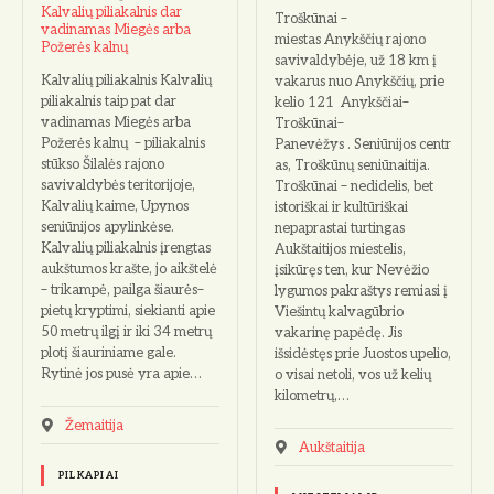
Kalvalių piliakalnis dar
Troškūnai –
vadinamas Miegės arba
miestas Anykščių rajono
Požerės kalnų
savivaldybėje, už 18 km į
Kalvalių piliakalnis Kalvalių
vakarus nuo Anykščių, prie
piliakalnis taip pat dar
kelio 121 Anykščiai–
vadinamas Miegės arba
Troškūnai–
Požerės kalnų – piliakalnis
Panevėžys . Seniūnijos centr
stūkso Šilalės rajono
as, Troškūnų seniūnaitija.
savivaldybės teritorijoje,
Troškūnai – nedidelis, bet
Kalvalių kaime, Upynos
istoriškai ir kultūriškai
seniūnijos apylinkėse.
nepaprastai turtingas
Kalvalių piliakalnis įrengtas
Aukštaitijos miestelis,
aukštumos krašte, jo aikštelė
įsikūręs ten, kur Nevėžio
– trikampė, pailga šiaurės–
lygumos pakraštys remiasi į
pietų kryptimi, siekianti apie
Viešintų kalvagūbrio
50 metrų ilgį ir iki 34 metrų
vakarinę papėdę. Jis
plotį šiauriniame gale.
išsidėstęs prie Juostos upelio,
Rytinė jos pusė yra apie…
o visai netoli, vos už kelių
kilometrų,…
Žemaitija
Aukštaitija
PILKAPIAI