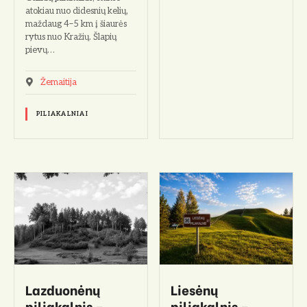
atokiau nuo didesnių kelių,
maždaug 4–5 km į šiaurės
rytus nuo Kražių. Šlapių
pievų…
Žemaitija
PILIAKALNIAI
Lazduonėnų
Liesėnų
piliakalnis –
piliakalnis –