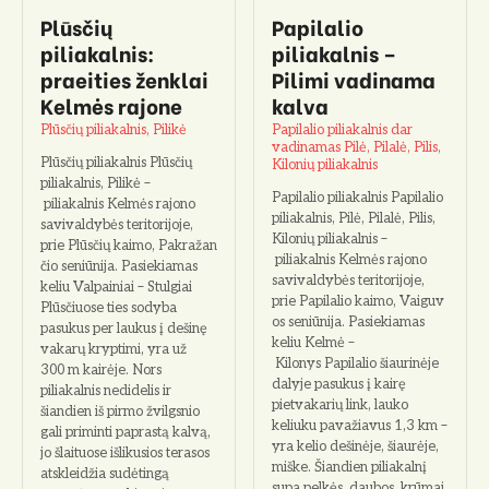
Plūsčių
Papilalio
piliakalnis:
piliakalnis –
praeities ženklai
Pilimi vadinama
Kelmės rajone
kalva
Plūsčių piliakalnis, Pilikė
Papilalio piliakalnis dar
vadinamas Pilė, Pilalė, Pilis,
Plūsčių piliakalnis Plūsčių
Kilonių piliakalnis
piliakalnis, Pilikė –
Papilalio piliakalnis Papilalio
piliakalnis Kelmės rajono
piliakalnis, Pilė, Pilalė, Pilis,
savivaldybės teritorijoje,
Kilonių piliakalnis –
prie Plūsčių kaimo, Pakražan
piliakalnis Kelmės rajono
čio seniūnija. Pasiekiamas
savivaldybės teritorijoje,
keliu Valpainiai – Stulgiai
prie Papilalio kaimo, Vaiguv
Plūsčiuose ties sodyba
os seniūnija. Pasiekiamas
pasukus per laukus į dešinę
keliu Kelmė –
vakarų kryptimi, yra už
Kilonys Papilalio šiaurinėje
300 m kairėje. Nors
dalyje pasukus į kairę
piliakalnis nedidelis ir
pietvakarių link, lauko
šiandien iš pirmo žvilgsnio
keliuku pavažiavus 1,3 km –
gali priminti paprastą kalvą,
yra kelio dešinėje, šiaurėje,
jo šlaituose išlikusios terasos
miške. Šiandien piliakalnį
atskleidžia sudėtingą
supa pelkės, daubos, krūmai