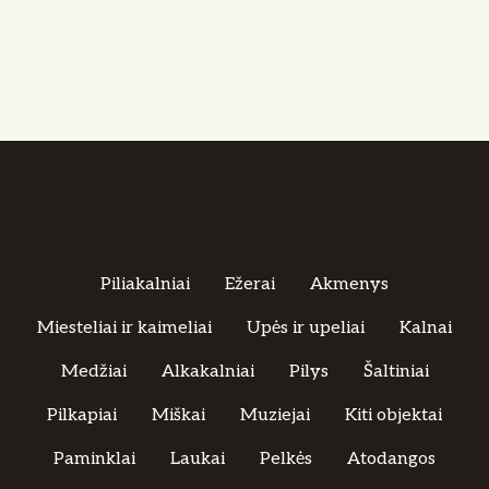
i
g
a
c
i
j
a
Piliakalniai
Ežerai
Akmenys
Miesteliai ir kaimeliai
Upės ir upeliai
Kalnai
Medžiai
Alkakalniai
Pilys
Šaltiniai
Pilkapiai
Miškai
Muziejai
Kiti objektai
Paminklai
Laukai
Pelkės
Atodangos