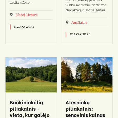
nuo Videniškių, jis iki šiol
upeliu, stūkso…
išlaiko senovinio įtvirtinimo
charakterį ir leidžia geriau…
Mažoji Lietuva
Aukštaitija
PILIAKALNIAI
PILIAKALNIAI
Bačkininkėlių
Atesninkų
piliakalnis –
piliakalnis:
vieta, kur galėjo
senovinis kalnas