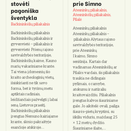
stovėti
prie Simno
pagoniška
Atesninkų piliakalnis,
Atesninkėlių piliakalnis,
šventykla
Pilalė
Bačkininkėlių piliakalnis
Atesninkų piliakalnis
Bačkininkėlių piliakalnis
Atesninkų piliakalnis –
Bačkininkėlių piliakalnis ir
piliakalnis Alytaus rajono
gyvenvietė – piliakalnis ir
savivaldybės teritorijoje,
gyvenvietė Prienų rajono
prie Atesninkų
savivaldybės teritorijoje,
I kaimo, Simno
Bačkininkėlių kaime, Kauno
seniūnija. Kartais dar
marių vakariniame krante.
vadinamas Atesninkėlių ar
Tai viena įdomesnių šio
Pilalės vardais, šis piliakalnis
krašto archeologinių vietų,
traukia ne didingais
išsiskirianti ne tik savo
pylimais, o ramybe,
forma, bet ir tyrimų metu
atokumu ir natūraliu
aptiktais radiniais,
kraštovaizdžiu. Piliakalnis
leidžiančiais pažvelgti į labai
įrengtas kalvos šiauriniame
seną Lietuvos praeitį.
gale. Jo aikštelė ovali, pailga
Bačkininkėlių piliakalnis
šiaurės–pietų kryptimi, su
įrengtas Nemuno kairiajame
iškiliu viduriu, maždaug 25
krante, slėnio pakraštyje
× 12 metrų dydžio.
esančioje atskiroje…
Šiauriniame šlaite,…