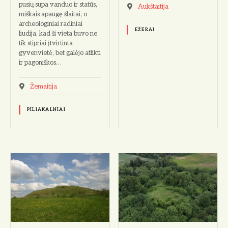
pusių supa vanduo ir statūs,
Aukštaitija
miškais apaugę šlaitai, o
archeologiniai radiniai
EŽERAI
liudija, kad ši vieta buvo ne
tik stipriai įtvirtinta
gyvenvietė, bet galėjo atlikti
ir pagoniškos…
Žemaitija
PILIAKALNIAI