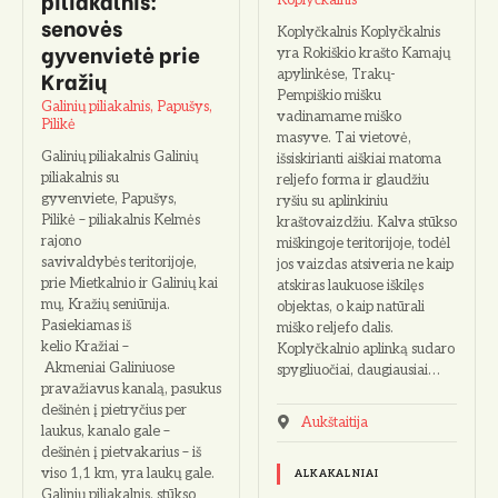
senovės
Koplyčkalnis Koplyčkalnis
gyvenvietė prie
yra Rokiškio krašto Kamajų
Kražių
apylinkėse, Trakų-
Pempiškio mišku
Galinių piliakalnis, Papušys,
vadinamame miško
Pilikė
masyve. Tai vietovė,
Galinių piliakalnis Galinių
išsiskirianti aiškiai matoma
piliakalnis su
reljefo forma ir glaudžiu
gyvenviete, Papušys,
ryšiu su aplinkiniu
Pilikė – piliakalnis Kelmės
kraštovaizdžiu. Kalva stūkso
rajono
miškingoje teritorijoje, todėl
savivaldybės teritorijoje,
jos vaizdas atsiveria ne kaip
prie Mietkalnio ir Galinių kai
atskiras laukuose iškilęs
mų, Kražių seniūnija.
objektas, o kaip natūrali
Pasiekiamas iš
miško reljefo dalis.
kelio Kražiai –
Koplyčkalnio aplinką sudaro
Akmeniai Galiniuose
spygliuočiai, daugiausiai…
pravažiavus kanalą, pasukus
dešinėn į pietryčius per
Aukštaitija
laukus, kanalo gale –
dešinėn į pietvakarius – iš
viso 1,1 km, yra laukų gale.
ALKAKALNIAI
Galinių piliakalnis, stūkso