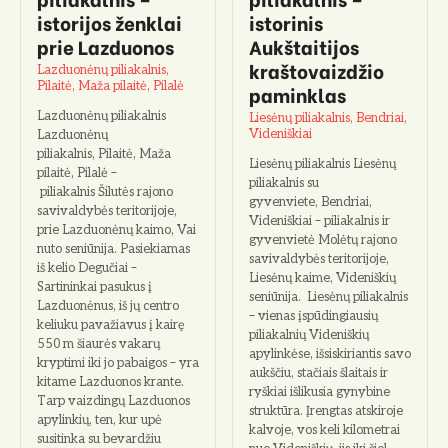
istorijos ženklai
istorinis
prie Lazduonos
Aukštaitijos
kraštovaizdžio
Lazduonėnų piliakalnis,
Pilaitė, Maža pilaitė, Pilalė
paminklas
Lazduonėnų piliakalnis
Liesėnų piliakalnis, Bendriai,
Videniškiai
Lazduonėnų
piliakalnis, Pilaitė, Maža
Liesėnų piliakalnis Liesėnų
pilaitė, Pilalė –
piliakalnis su
piliakalnis Šilutės rajono
gyvenviete, Bendriai,
savivaldybės teritorijoje,
Videniškiai – piliakalnis ir
prie Lazduonėnų kaimo, Vai
gyvenvietė Molėtų rajono
nuto seniūnija. Pasiekiamas
savivaldybės teritorijoje,
iš kelio Degučiai –
Liesėnų kaime, Videniškių
Sartininkai pasukus į
seniūnija. Liesėnų piliakalnis
Lazduonėnus, iš jų centro
– vienas įspūdingiausių
keliuku pavažiavus į kairę
piliakalnių Videniškių
550 m šiaurės vakarų
apylinkėse, išsiskiriantis savo
kryptimi iki jo pabaigos – yra
aukščiu, stačiais šlaitais ir
kitame Lazduonos krante.
ryškiai išlikusia gynybine
Tarp vaizdingų Lazduonos
struktūra. Įrengtas atskiroje
apylinkių, ten, kur upė
kalvoje, vos keli kilometrai
susitinka su bevardžiu