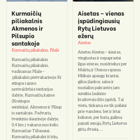
o
Kurmaičių
Aisetas – vienas
piliakalnis
įspūdingiausių
Akmenos ir
Rytų Lietuvos
Pilsupio
ežerų
santakoje
Aisetas
Kurmaičių piliakalnis, Pilalė
Aisetas Aisetas – siauras,
vingiuotas ir nepaprastai
Kurmaičių piliakalnis
ilgas ežeras, nusidriekęs per
Kurmaičių piliakalnis,
Molėtų ir Utenos rajonus.
vadinamas Pilale –
Miškais apaugę krantai,
piliakalnis pietvakarinėje Kr
gilios įlankos, salos ir
etingos rajono
nuošalios pakrantės jam
savivaldybės teritorijos
suteikia laukinio
dalyje, Kurmaičių kaime
kraštovaizdžio įspūdį. Tai
(Kretingos
vieta, tinkama ne tik poilsiui
seniūnija), Akmenos ir Pilsup
prie vandens, bet ir lėtai
io santakoje, Padvarių
kelionei, per kurią galima
tvenkinio šiaurinėje dalyje,
pajusti senųjų Rytų Lietuvos
0,4 km į vakarus nuo kelio
girių dvasią….
Kurmaičiai–Tūbausiai.
Kurmaičių piliakalni iš trijų