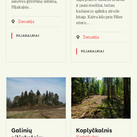
senovės gynybinę sistemą.
ir jauni medžiai, tačiau
Piliakalnis…
kadaise jo aplinka atrodė
kitaip. Kalva kilo prie Pilies
Žemaitija
ežero,…
PILIAKALNIAI
Žemaitija
PILIAKALNIAI
Galinių
Koplyčkalnis
piliakalnis:
Koplyčkalnis