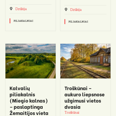
Dzūkija
Dzūkija
PILIAKALNIAI
PILIAKALNIAI
Kalvalių
Troškūnai –
piliakalnis
aukuro liepsnose
(Miegio kalnas)
užgimusi vietos
– paslaptinga
dvasia
Žemaitijos vieta
Troškūnai