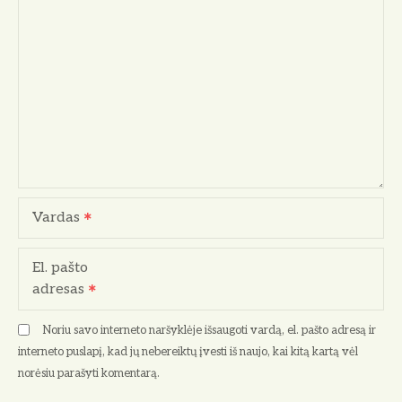
Vardas
El. pašto
adresas
Noriu savo interneto naršyklėje išsaugoti vardą, el. pašto adresą ir
interneto puslapį, kad jų nebereiktų įvesti iš naujo, kai kitą kartą vėl
norėsiu parašyti komentarą.