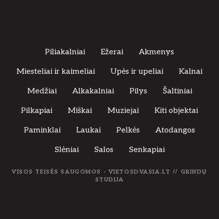
Piliakalniai
Ežerai
Akmenys
Miesteliai ir kaimeliai
Upės ir upeliai
Kalnai
Medžiai
Alkakalniai
Pilys
Šaltiniai
Pilkapiai
Miškai
Muziejai
Kiti objektai
Paminklai
Laukai
Pelkės
Atodangos
Slėniai
Salos
Senkapiai
VISOS TEISĖS SAUGOMOS - VIETOSDVASIA.LT //
GRINDŲ
STUDIJA