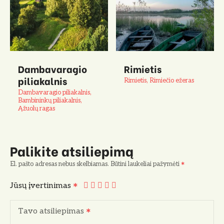
Dambavaragio
Rimietis
piliakalnis
Rimietis, Rimiečio ežeras
Dambavaragio piliakalnis,
Bambininkų piliakalnis,
Ąžuolų ragas
Palikite atsiliepimą
El. pašto adresas nebus skelbiamas.
Būtini laukeliai pažymėti
Jūsų įvertinimas
Tavo atsiliepimas