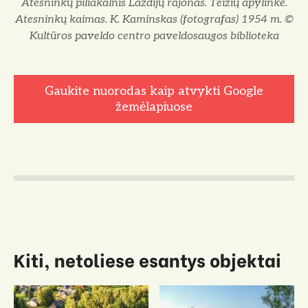
Atesninkų piliakalnis Lazdijų rajonas. Teizių apylinkė.
Atesninkų kaimas. K. Kaminskas (fotografas) 1954 m. ©
Kultūros paveldo centro paveldosaugos biblioteka
Gaukite nuorodas kaip atvykti Google
žemėlapiuose
Kiti, netoliese esantys objektai