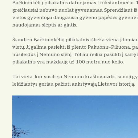
Bačkininkėlių piliakalnis datuojamas I tūkstantmečiu. T
greičiausiai nebuvo nuolat gyvenamas. Sprendžiant iš n
vietos gyventojai daugiausia gyveno papėdės gyvenvietė
naudojamas slėptis ar gintis.
Šiandien Bačkininkėlių piliakalnis išlieka viena įdom
vietų. Jį galima pasiekti iš plento Pakuonis–Piliuona, p
nusileidus į Nemuno slėnį. Toliau reikia pasukti į kairę
piliakalnis yra maždaug už 100 metrų nuo kelio.
Tai vieta, kur susilieja Nemuno kraštovaizdis, senoji g
leidžiantys geriau pažinti ankstyvąją Lietuvos istoriją.