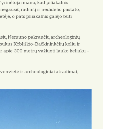
yrinėtojai mano, kad piliakalnis
egausių radinių ir nedidelio pastato,
je, o pats piliakalnis galėjo būti
iausių Nemuno pakrančių archeologinių
asukus Kėbliškio–Bačkininkėlių keliu ir
 ir apie 300 metrų važiuoti lauko keliuku –
yvenvietė ir archeologiniai atradimai,