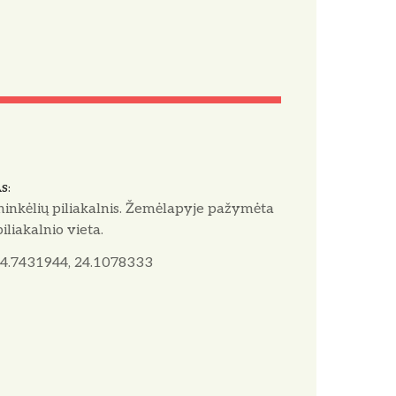
AS
ninkėlių piliakalnis. Žemėlapyje pažymėta
 piliakalnio vieta.
4.7431944, 24.1078333