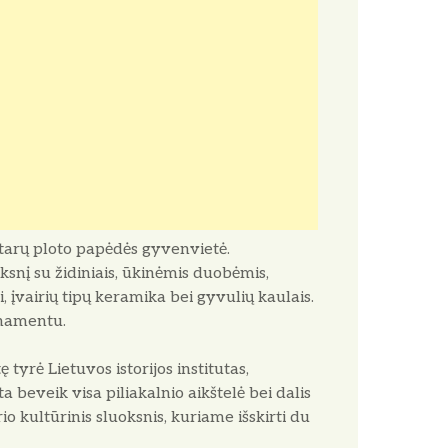
ektarų ploto papėdės gyvenvietė.
oksnį su židiniais, ūkinėmis duobėmis,
i, įvairių tipų keramika bei gyvulių kaulais.
rnamentu.
tyrė Lietuvos istorijos institutas,
beveik visa piliakalnio aikštelė bei dalis
 kultūrinis sluoksnis, kuriame išskirti du