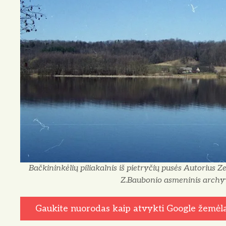
Bačkininkėlių piliakalnis iš pietryčių pusės Autorius
Z.Baubonio asmeninis archy
Gaukite nuorodas kaip atvykti Google žemėl