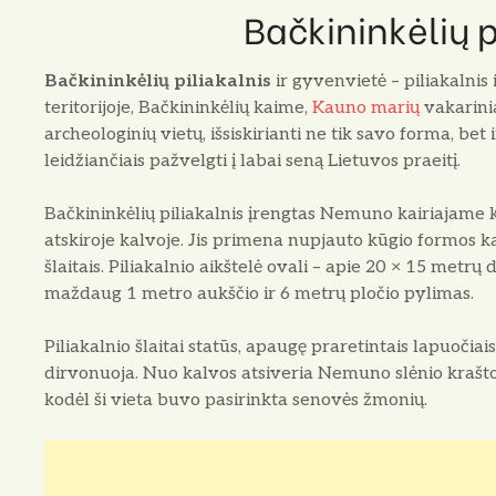
Bačkininkėlių p
Bačkininkėlių piliakalnis
ir gyvenvietė – piliakalnis
teritorijoje, Bačkininkėlių kaime,
Kauno marių
vakarini
archeologinių vietų, išsiskirianti ne tik savo forma, bet 
leidžiančiais pažvelgti į labai seną Lietuvos praeitį.
Bačkininkėlių piliakalnis įrengtas Nemuno kairiajame k
atskiroje kalvoje. Jis primena nupjauto kūgio formos k
šlaitais. Piliakalnio aikštelė ovali – apie 20 × 15 metrų 
maždaug 1 metro aukščio ir 6 metrų pločio pylimas.
Piliakalnio šlaitai statūs, apaugę praretintais lapuočiais
dirvonuoja. Nuo kalvos atsiveria Nemuno slėnio kraštova
kodėl ši vieta buvo pasirinkta senovės žmonių.