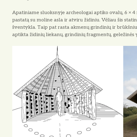
Apatiniame sluoksnyje archeologai aptiko ovalų, 6 × 4
pastatą su moline asla ir atviru židiniu. Vėliau šis sta
šventykla. Taip pat rasta akmenų grindinių ir brūkšni
aptikta židinių liekanų, grindinių fragmentų, geležinės 