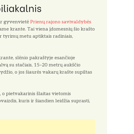
iliakalnis
 ir gyvenvietė
Prienų rajono savivaldybės
ame krante. Tai viena įdomesnių šio krašto
ir tyrimų metu aptiktais radiniais,
rante, slėnio pakraštyje esančioje
alvą su stačiais, 15–20 metrų aukščio
dydžio, o jos šiaurės vakarų krašte supiltas
, o pietvakarinis šlaitas vietomis
izdis, kuris ir šiandien leidžia suprasti,