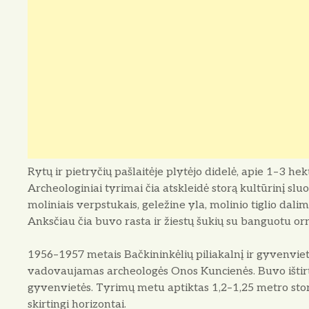
Rytų ir pietryčių pašlaitėje plytėjo didelė, apie 1–3 h
Archeologiniai tyrimai čia atskleidė storą kultūrinį slu
moliniais verpstukais, geležine yla, molinio tiglio dalim
Anksčiau čia buvo rasta ir žiestų šukių su banguotu o
1956–1957 metais Bačkininkėlių piliakalnį ir gyvenvietę 
vadovaujamas archeologės Onos Kuncienės. Buvo ištirta 
gyvenvietės. Tyrimų metu aptiktas 1,2–1,25 metro storio
skirtingi horizontai.