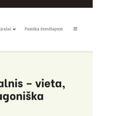
 įrašai
Paieška žemėlapyje
alnis – vieta,
pagoniška