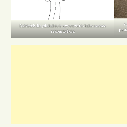
Pa
Bačkininkėlių piliakalnio ir gyvenvietės kulto pastato
past
rekonstrukcija