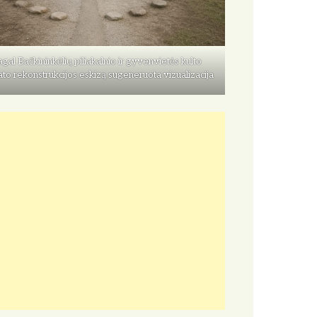
gal Bačkininkėlių piliakalnio ir gyvenvietės kulto
ato rekonstrukcijos eskizą sugeneruota vizualizacija