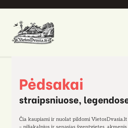
P
e
r
e
i
t
i
p
r
i
Pėdsakai
e
t
u
straipsniuose, legendos
r
i
n
Čia kaupiami ir nuolat pildomi VietosDvasia.lt 
i
– piliakalnius ir senąsias šventvietes, akmenis