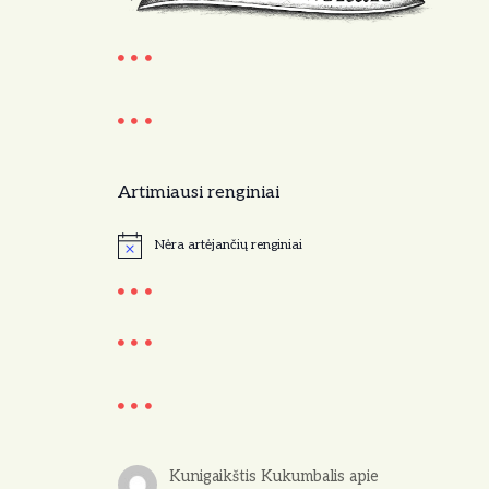
Artimiausi renginiai
Nėra artėjančių renginiai
N
o
t
i
c
e
Kunigaikštis Kukumbalis
apie