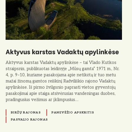
Aktyvus karstas Vadaktų apylinkėse
Aktyvus karstas Vadaktų apylinkėse – tai Vlado Kutkos
straipsnis, publikuotas leidinyje „Mūsų gamta“ 1971 m., Nr.
4, p. 9–10, kuriame pasakojama apie netikėtą ir tuo metu
mažai žinomą gamtos reiškinį Radviliškio rajono Vadaktų
apylinkėse. Iš pirmo žvilgsnio paprasti vietos gyventojų
pasakojimai apie staiga atsivėrusias vandeningas duobes,
pradingusius vežimus ar įklimpusius…
BIRŽŲ RAJONAS
PANEVĖŽIO APSKRITIS
PASVALIO RAJONAS