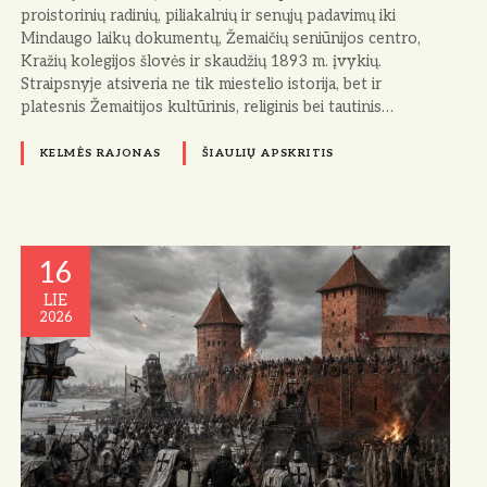
proistorinių radinių, piliakalnių ir senųjų padavimų iki
Mindaugo laikų dokumentų, Žemaičių seniūnijos centro,
Kražių kolegijos šlovės ir skaudžių 1893 m. įvykių.
Straipsnyje atsiveria ne tik miestelio istorija, bet ir
platesnis Žemaitijos kultūrinis, religinis bei tautinis…
KELMĖS RAJONAS
ŠIAULIŲ APSKRITIS
16
LIE
2026