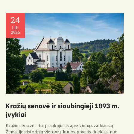
24
LIE
2026
Kražių senovė ir siaubingieji 1893 m.
įvykiai
Kražių senovė – tai pasakojimas apie vieną svarbiausių
Žemaitijos istorinių vietovių, kurios praeitis driekiasi nuo