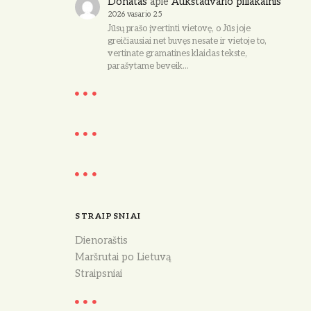
Donatas
apie
Aukštadvario piliakalnis
2026 vasario 25
Jūsų prašo įvertinti vietovę, o Jūs joje
greičiausiai net buvęs nesate ir vietoje to,
vertinate gramatines klaidas tekste,
parašytame beveik…
STRAIPSNIAI
Dienoraštis
Maršrutai po Lietuvą
Straipsniai