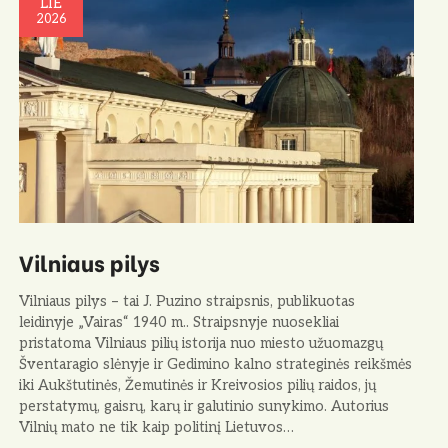
LIE
2026
Vilniaus pilys
Vilniaus pilys – tai J. Puzino straipsnis, publikuotas
leidinyje „Vairas“ 1940 m.. Straipsnyje nuosekliai
pristatoma Vilniaus pilių istorija nuo miesto užuomazgų
Šventaragio slėnyje ir Gedimino kalno strateginės reikšmės
iki Aukštutinės, Žemutinės ir Kreivosios pilių raidos, jų
perstatymų, gaisrų, karų ir galutinio sunykimo. Autorius
Vilnių mato ne tik kaip politinį Lietuvos…