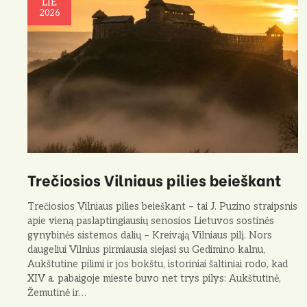
LIE
2026
Trečiosios Vilniaus pilies beieškant
Trečiosios Vilniaus pilies beieškant – tai J. Puzino straipsnis
apie vieną paslaptingiausių senosios Lietuvos sostinės
gynybinės sistemos dalių – Kreivąją Vilniaus pilį. Nors
daugeliui Vilnius pirmiausia siejasi su Gedimino kalnu,
Aukštutine pilimi ir jos bokštu, istoriniai šaltiniai rodo, kad
XIV a. pabaigoje mieste buvo net trys pilys: Aukštutinė,
Žemutinė ir…