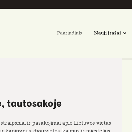
Pagrindinis
Nauji įrašai
e, tautosakoje
straipsniai ir pasakojimai apie Lietuvos vietas
 ir kapinynus, dvarvietes, kaimus ir miestelius.