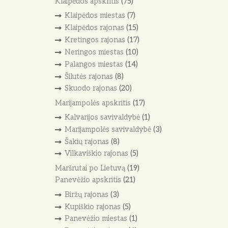
Klaipėdos apskritis
(75)
Klaipėdos miestas
(7)
Klaipėdos rajonas
(15)
Kretingos rajonas
(17)
Neringos miestas
(10)
Palangos miestas
(14)
Šilutės rajonas
(8)
Skuodo rajonas
(20)
Marijampolės apskritis
(17)
Kalvarijos savivaldybė
(1)
Marijampolės savivaldybė
(3)
Šakių rajonas
(8)
Vilkaviškio rajonas
(5)
Maršrutai po Lietuvą
(19)
Panevėžio apskritis
(21)
Biržų rajonas
(3)
Kupiškio rajonas
(5)
Panevėžio miestas
(1)