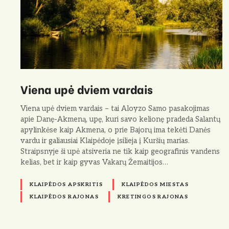
Viena upė dviem vardais
Viena upė dviem vardais – tai Aloyzo Samo pasakojimas
apie Danę-Akmeną, upę, kuri savo kelionę pradeda Salantų
apylinkėse kaip Akmena, o prie Bajorų ima tekėti Danės
vardu ir galiausiai Klaipėdoje įsilieja į Kuršių marias.
Straipsnyje ši upė atsiveria ne tik kaip geografinis vandens
kelias, bet ir kaip gyvas Vakarų Žemaitijos…
KLAIPĖDOS APSKRITIS
KLAIPĖDOS MIESTAS
KLAIPĖDOS RAJONAS
KRETINGOS RAJONAS