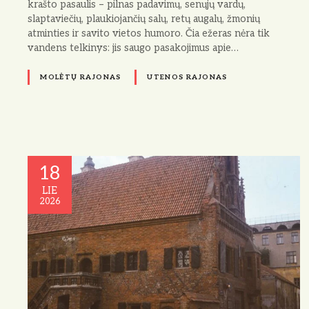
krašto pasaulis – pilnas padavimų, senųjų vardų,
slaptaviečių, plaukiojančių salų, retų augalų, žmonių
atminties ir savito vietos humoro. Čia ežeras nėra tik
vandens telkinys: jis saugo pasakojimus apie…
MOLĖTŲ RAJONAS
UTENOS RAJONAS
18
LIE
2026