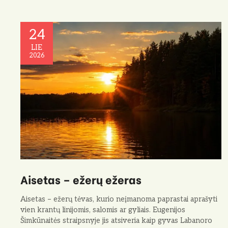
24
LIE
2026
Aisetas – ežerų ežeras
Aisetas – ežerų tėvas, kurio neįmanoma paprastai aprašyti
vien krantų linijomis, salomis ar gyliais. Eugenijos
Šimkūnaitės straipsnyje jis atsiveria kaip gyvas Labanoro