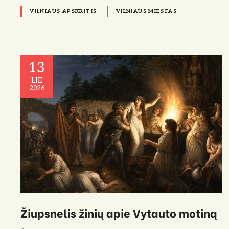
VILNIAUS APSKRITIS
VILNIAUS MIESTAS
13
LIE
2026
Žiupsnelis žinių apie Vytauto motiną