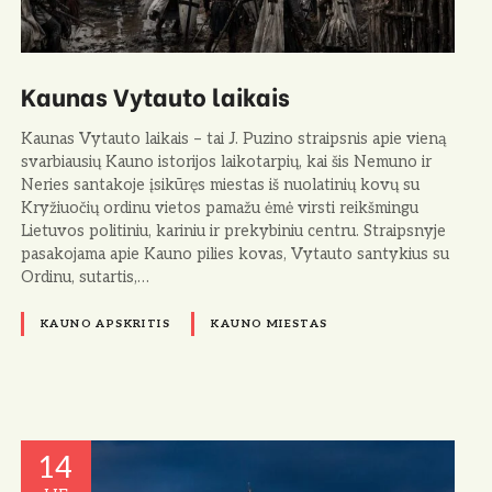
Kaunas Vytauto laikais
Kaunas Vytauto laikais – tai J. Puzino straipsnis apie vieną
svarbiausių Kauno istorijos laikotarpių, kai šis Nemuno ir
Neries santakoje įsikūręs miestas iš nuolatinių kovų su
Kryžiuočių ordinu vietos pamažu ėmė virsti reikšmingu
Lietuvos politiniu, kariniu ir prekybiniu centru. Straipsnyje
pasakojama apie Kauno pilies kovas, Vytauto santykius su
Ordinu, sutartis,…
KAUNO APSKRITIS
KAUNO MIESTAS
14