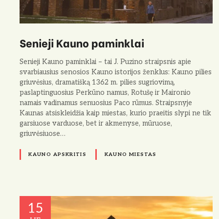
Senieji Kauno paminklai
Senieji Kauno paminklai – tai J. Puzino straipsnis apie
svarbiausius senosios Kauno istorijos ženklus: Kauno pilies
griuvėsius, dramatišką 1362 m. pilies sugriovimą,
paslaptinguosius Perkūno namus, Rotušę ir Maironio
namais vadinamus senuosius Paco rūmus. Straipsnyje
Kaunas atsiskleidžia kaip miestas, kurio praeitis slypi ne tik
garsiuose varduose, bet ir akmenyse, mūruose,
griuvėsiuose…
KAUNO APSKRITIS
KAUNO MIESTAS
15