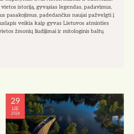
vietos istoriją, gyvąsias legendas, padavimus,
ius pasakojimus, padedančius naujai pažvelgti į
puslapis veikia kaip gyvas Lietuvos atminties
ietos žmonių liudijimai ir mitologinis baltų
29
LIE
2026