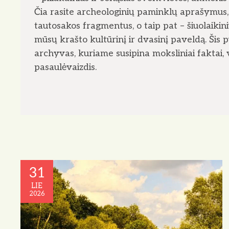
o
Čia rasite archeologinių paminklų aprašymus, 
tautosakos fragmentus, o taip pat – šiuolaikin
mūsų krašto kultūrinį ir dvasinį paveldą. Šis 
archyvas, kuriame susipina moksliniai faktai, v
pasaulėvaizdis.
31
LIE
2026