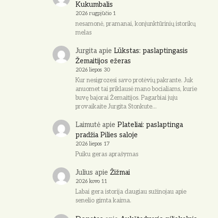
Kukumbalis
2026 rugpjūčio 1
nesamonė, pramanai, konjunktūrinių istorikų
melas
Jurgita
apie
Lūkstas: paslaptingasis
Žemaitijos ežeras
2026 liepos 30
Kur nesigrozesi savo protėvių pakrante. Juk
anuomet tai priklausė mano bocialiams, kurie
buvę bajorai Žemaitijos. Pagarbiai juju
provaikaite Jurgita Stonkute…
Laimutė
apie
Plateliai: paslaptinga
pradžia Pilies saloje
2026 liepos 17
Puiku geras aprašymas
Julius
apie
Žižmai
2026 kovo 11
Labai gera istorija daugiau sužinojau apie
senelio gimta kaima.