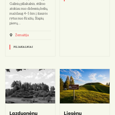
Galinių piliakalnis, stūkso
atokiau nuo didesnių kelių,
maždaug 4–5 km į šiaurės
rytus nuo Kražių. Šlapių
pievų…
Žemaitija
PILIAKALNIAI
Lazduonėnų
Liesėnų