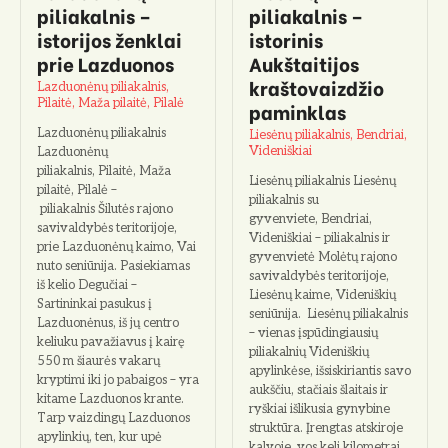
piliakalnis –
piliakalnis –
istorijos ženklai
istorinis
prie Lazduonos
Aukštaitijos
kraštovaizdžio
Lazduonėnų piliakalnis,
Pilaitė, Maža pilaitė, Pilalė
paminklas
Lazduonėnų piliakalnis
Liesėnų piliakalnis, Bendriai,
Videniškiai
Lazduonėnų
piliakalnis, Pilaitė, Maža
Liesėnų piliakalnis Liesėnų
pilaitė, Pilalė –
piliakalnis su
piliakalnis Šilutės rajono
gyvenviete, Bendriai,
savivaldybės teritorijoje,
Videniškiai – piliakalnis ir
prie Lazduonėnų kaimo, Vai
gyvenvietė Molėtų rajono
nuto seniūnija. Pasiekiamas
savivaldybės teritorijoje,
iš kelio Degučiai –
Liesėnų kaime, Videniškių
Sartininkai pasukus į
seniūnija. Liesėnų piliakalnis
Lazduonėnus, iš jų centro
– vienas įspūdingiausių
keliuku pavažiavus į kairę
piliakalnių Videniškių
550 m šiaurės vakarų
apylinkėse, išsiskiriantis savo
kryptimi iki jo pabaigos – yra
aukščiu, stačiais šlaitais ir
kitame Lazduonos krante.
ryškiai išlikusia gynybine
Tarp vaizdingų Lazduonos
struktūra. Įrengtas atskiroje
apylinkių, ten, kur upė
kalvoje, vos keli kilometrai