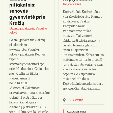
piliakalnis:
Koplyčkalnis
senovės
Koplyčkalnis Koplyčkalnis
gyvenvietė prie
yra Rokiškio krašto Kamajų
Kražių
apylinkėse, Trakų-
Pempiškio mišku
Galinių piliakalnis, Papušys,
vadinamame miško
Pilikė
masyve. Tai vietovė,
Galinių piliakalnis Galinių
išsiskirianti aiškiai matoma
piliakalnis su
reljefo forma ir glaudžiu
gyvenviete, Papušys,
ryšiu su aplinkiniu
Pilikė – piliakalnis Kelmės
kraštovaizdžiu. Kalva stūkso
rajono
miškingoje teritorijoje, todėl
savivaldybės teritorijoje,
jos vaizdas atsiveria ne kaip
prie Mietkalnio ir Galinių kai
atskiras laukuose iškilęs
mų, Kražių seniūnija.
objektas, o kaip natūrali
Pasiekiamas iš
miško reljefo dalis.
kelio Kražiai –
Koplyčkalnio aplinką sudaro
Akmeniai Galiniuose
spygliuočiai, daugiausiai…
pravažiavus kanalą, pasukus
dešinėn į pietryčius per
Aukštaitija
laukus, kanalo gale –
dešinėn į pietvakarius – iš
viso 1,1 km, yra laukų gale.
ALKAKALNIAI