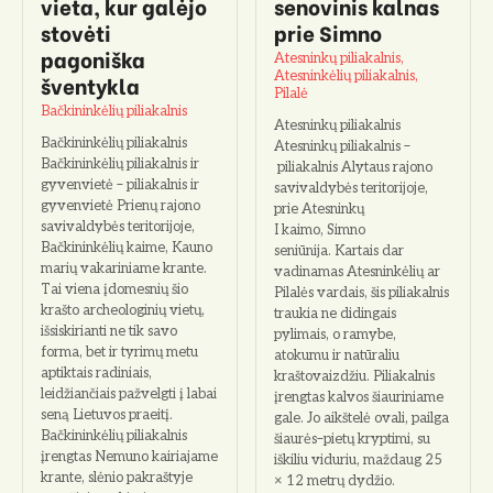
vieta, kur galėjo
senovinis kalnas
stovėti
prie Simno
pagoniška
Atesninkų piliakalnis,
Atesninkėlių piliakalnis,
šventykla
Pilalė
Bačkininkėlių piliakalnis
Atesninkų piliakalnis
Bačkininkėlių piliakalnis
Atesninkų piliakalnis –
Bačkininkėlių piliakalnis ir
piliakalnis Alytaus rajono
gyvenvietė – piliakalnis ir
savivaldybės teritorijoje,
gyvenvietė Prienų rajono
prie Atesninkų
savivaldybės teritorijoje,
I kaimo, Simno
Bačkininkėlių kaime, Kauno
seniūnija. Kartais dar
marių vakariniame krante.
vadinamas Atesninkėlių ar
Tai viena įdomesnių šio
Pilalės vardais, šis piliakalnis
krašto archeologinių vietų,
traukia ne didingais
išsiskirianti ne tik savo
pylimais, o ramybe,
forma, bet ir tyrimų metu
atokumu ir natūraliu
aptiktais radiniais,
kraštovaizdžiu. Piliakalnis
leidžiančiais pažvelgti į labai
įrengtas kalvos šiauriniame
seną Lietuvos praeitį.
gale. Jo aikštelė ovali, pailga
Bačkininkėlių piliakalnis
šiaurės–pietų kryptimi, su
įrengtas Nemuno kairiajame
iškiliu viduriu, maždaug 25
krante, slėnio pakraštyje
× 12 metrų dydžio.