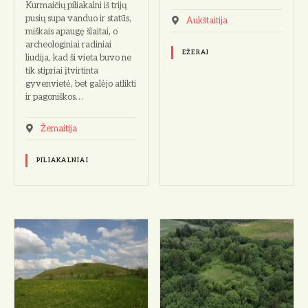
Kurmaičių piliakalni iš trijų
pusių supa vanduo ir statūs,
Aukštaitija
miškais apaugę šlaitai, o
archeologiniai radiniai
EŽERAI
liudija, kad ši vieta buvo ne
tik stipriai įtvirtinta
gyvenvietė, bet galėjo atlikti
ir pagoniškos…
Žemaitija
PILIAKALNIAI