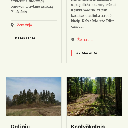
atskleidžia sudėtingą
supa pelkės, daubos, krūmai
senovės gynybinę sistemą.
ir jauni medžiai, tačiau
Piliakalnis…
kadaise jo aplinka atrodė
kitaip. Kalva kilo prie Pilies
Žemaitija
ežero,…
PILIAKALNIAI
Žemaitija
PILIAKALNIAI
Galinių
Koplyčkalnis