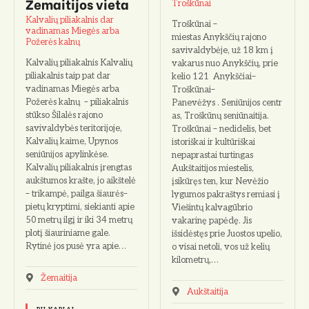
Žemaitijos vieta
Troškūnai
Kalvalių piliakalnis dar
Troškūnai –
vadinamas Miegės arba
miestas Anykščių rajono
Požerės kalnų
savivaldybėje, už 18 km į
Kalvalių piliakalnis Kalvalių
vakarus nuo Anykščių, prie
piliakalnis taip pat dar
kelio 121 Anykščiai–
vadinamas Miegės arba
Troškūnai–
Požerės kalnų – piliakalnis
Panevėžys . Seniūnijos centr
stūkso Šilalės rajono
as, Troškūnų seniūnaitija.
savivaldybės teritorijoje,
Troškūnai – nedidelis, bet
Kalvalių kaime, Upynos
istoriškai ir kultūriškai
seniūnijos apylinkėse.
nepaprastai turtingas
Kalvalių piliakalnis įrengtas
Aukštaitijos miestelis,
aukštumos krašte, jo aikštelė
įsikūręs ten, kur Nevėžio
– trikampė, pailga šiaurės–
lygumos pakraštys remiasi į
pietų kryptimi, siekianti apie
Viešintų kalvagūbrio
50 metrų ilgį ir iki 34 metrų
vakarinę papėdę. Jis
plotį šiauriniame gale.
išsidėstęs prie Juostos upelio,
Rytinė jos pusė yra apie…
o visai netoli, vos už kelių
kilometrų,…
Žemaitija
Aukštaitija