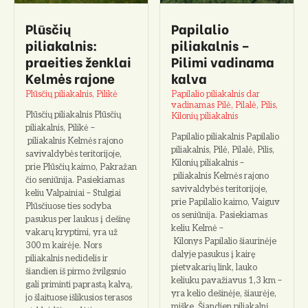
Plūsčių
Papilalio
piliakalnis:
piliakalnis –
praeities ženklai
Pilimi vadinama
Kelmės rajone
kalva
Plūsčių piliakalnis, Pilikė
Papilalio piliakalnis dar
vadinamas Pilė, Pilalė, Pilis,
Plūsčių piliakalnis Plūsčių
Kilonių piliakalnis
piliakalnis, Pilikė –
Papilalio piliakalnis Papilalio
piliakalnis Kelmės rajono
piliakalnis, Pilė, Pilalė, Pilis,
savivaldybės teritorijoje,
Kilonių piliakalnis –
prie Plūsčių kaimo, Pakražan
piliakalnis Kelmės rajono
čio seniūnija. Pasiekiamas
savivaldybės teritorijoje,
keliu Valpainiai – Stulgiai
prie Papilalio kaimo, Vaiguv
Plūsčiuose ties sodyba
os seniūnija. Pasiekiamas
pasukus per laukus į dešinę
keliu Kelmė –
vakarų kryptimi, yra už
Kilonys Papilalio šiaurinėje
300 m kairėje. Nors
dalyje pasukus į kairę
piliakalnis nedidelis ir
pietvakarių link, lauko
šiandien iš pirmo žvilgsnio
keliuku pavažiavus 1,3 km –
gali priminti paprastą kalvą,
yra kelio dešinėje, šiaurėje,
jo šlaituose išlikusios terasos
miške. Šiandien piliakalnį