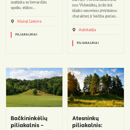
susitinka su bevardžiu
nuo Videniškių, jis iki šiol
upeliu, stūkso…
išlaiko senovinio įtvirtinimo
charakterį ir leidžia geriau…
Mažoji Lietuva
Aukštaitija
PILIAKALNIAI
PILIAKALNIAI
Bačkininkėlių
Atesninkų
piliakalnis –
piliakalnis: