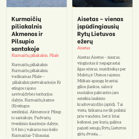
o
Kurmaičių
Aisetas – vienas
piliakalnis
įspūdingiausių
Akmenos ir
Rytų Lietuvos
Pilsupio
ežerų
santakoje
Aisetas
Kurmaičių piliakalnis, Pilalė
Aisetas Aisetas – siauras,
vingiuotas ir nepaprastai
Kurmaičių piliakalnis
ilgas ežeras, nusidriekęs per
Kurmaičių piliakalnis,
Molėtų ir Utenos rajonus.
vadinamas Pilale –
Miškais apaugę krantai,
piliakalnis pietvakarinėje Kr
gilios įlankos, salos ir
etingos rajono
nuošalios pakrantės jam
savivaldybės teritorijos
suteikia laukinio
dalyje, Kurmaičių kaime
kraštovaizdžio įspūdį. Tai
(Kretingos
vieta, tinkama ne tik poilsiui
seniūnija), Akmenos ir Pilsup
prie vandens, bet ir lėtai
io santakoje, Padvarių
kelionei, per kurią galima
tvenkinio šiaurinėje dalyje,
pajusti senųjų Rytų Lietuvos
0,4 km į vakarus nuo kelio
girių dvasią….
Kurmaičiai–Tūbausiai.