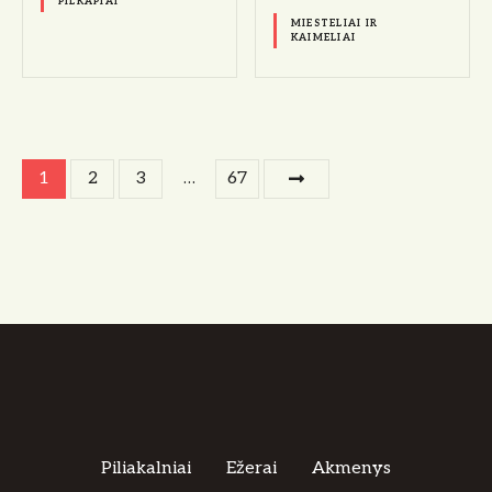
PILKAPIAI
MIESTELIAI IR
KAIMELIAI
Į
1
2
3
…
67
r
a
š
ų
n
a
Piliakalniai
Ežerai
Akmenys