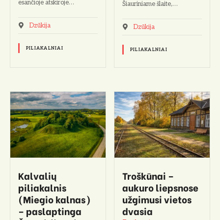
esančioje atskiroje…
Šiauriniame šlaite,…
Dzūkija
Dzūkija
PILIAKALNIAI
PILIAKALNIAI
Kalvalių
Troškūnai –
piliakalnis
aukuro liepsnose
(Miegio kalnas)
užgimusi vietos
– paslaptinga
dvasia