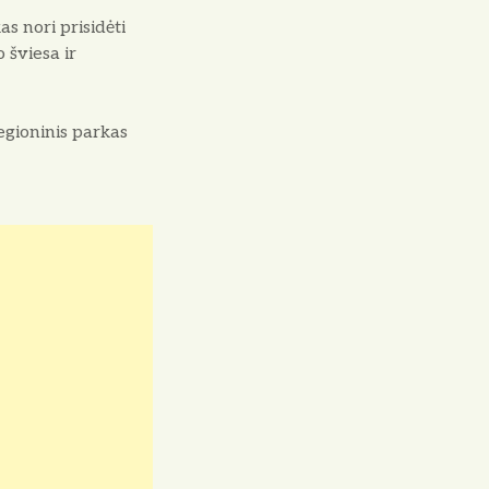
s nori prisidėti
 šviesa ir
regioninis parkas