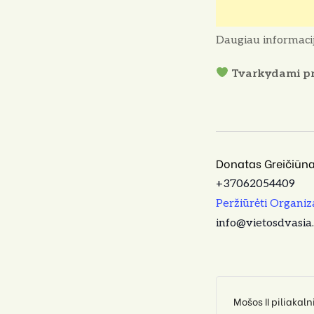
Daugiau informacij
Tvarkydami pra
Donatas Greičiūn
+37062054409
Peržiūrėti Organiz
info@vietosdvasia.
Mošos II piliakaln