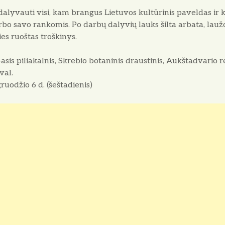
alyvauti visi, kam brangus Lietuvos kultūrinis paveldas ir ka
bo savo rankomis. Po darbų dalyvių lauks šilta arbata, laužo
ies ruoštas troškinys.
asis piliakalnis, Skrebio botaninis draustinis, Aukštadvario 
val.
uodžio 6 d. (šeštadienis)