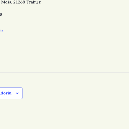
, Moša, 21268 Trakų r.
8
is
ndorių