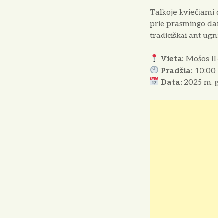
Talkoje kviečiami d
prie prasmingo dar
tradiciškai ant ugn
Vieta:
Mošos II-
Pradžia:
10:00 
Data:
2025 m. gr