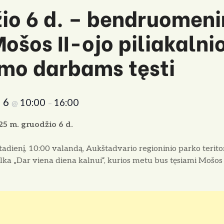
io 6 d. – bendruomeni
ošos II-ojo piliakalni
mo darbams tęsti
o 6
10:00
16:00
@
–
5 m. gruodžio 6 d.
tadienį, 10:00 valandą, Aukštadvario regioninio parko terito
a „Dar viena diena kalnui“, kurios metu bus tęsiami Mošos I