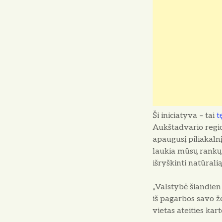
Ši iniciatyva – tai
t
Aukštadvario regio
apaugusį piliakalnį
laukia mūsų rankų –
išryškinti natūrali
„Valstybė šiandien
iš pagarbos savo že
vietas ateities kar