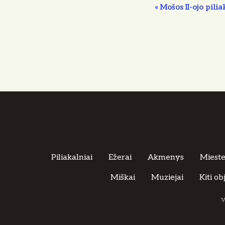
R
«
Mošos II-ojo pili
e
n
g
i
n
y
s
n
a
Piliakalniai
Ežerai
Akmenys
Miestel
v
Miškai
Muziejai
Kiti ob
i
g