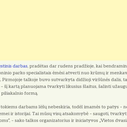
ęstinis darbas
, pradėtas dar rudens pradžioje, kai bendramin
ninio parko specialistais ėmėsi atverti nuo krūmų ir menka
. Pirmojoje talkoje buvo sutvarkyta didžioji viršūnės dalis, t
 šį kartą planuojama tvarkyti likusius šlaitus, šalinti užaug
ą piliakalnio formą.
 tokiems darbams lėšų nebeskiria, todėl imamės to patys – ne
mei ir istorijai. Tai mūsų visų atsakomybė – saugoti, tvarkyti
toms“, – sako talkos organizatorius ir iniciatyvos „Vietos dvasi