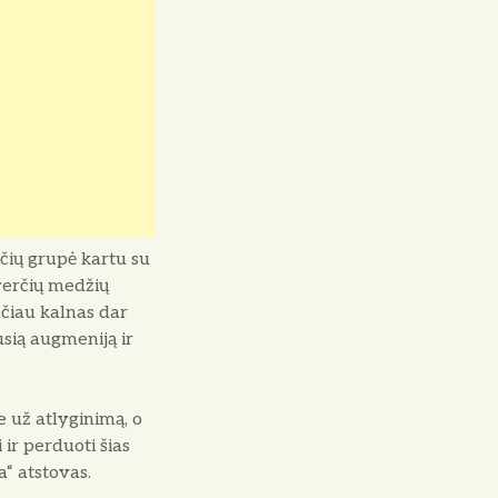
čių grupė kartu su
verčių medžių
ačiau kalnas dar
usią augmeniją ir
 už atlyginimą, o
 ir perduoti šias
a“ atstovas.