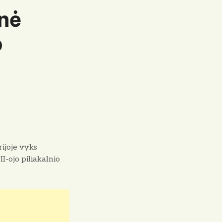
nė
o
rijoje vyks
I-ojo piliakalnio