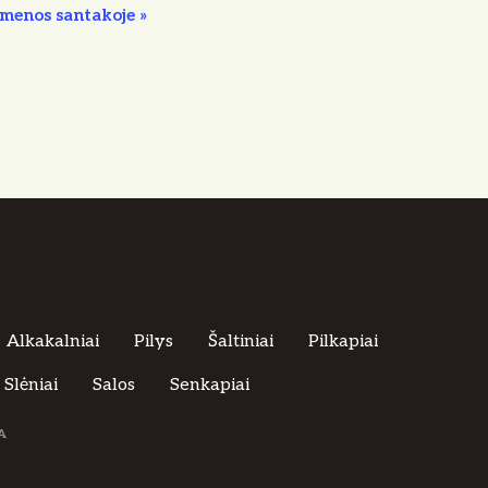
rmenos santakoje
»
Alkakalniai
Pilys
Šaltiniai
Pilkapiai
Slėniai
Salos
Senkapiai
A