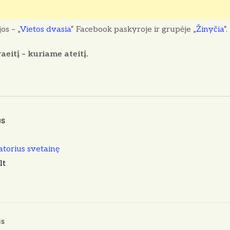
os – „
Vietos dvasia
“ Facebook paskyroje ir grupėje „
Žinyčia
“.
eitį – kuriame ateitį.
as
atorius svetainę
lt
is