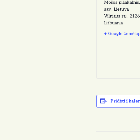
Mošos piliakalnis
sav., Lietuva
Vilniaus raj.
,
2126
Lithuania
+ Google žemėlap
Pridėti į kale