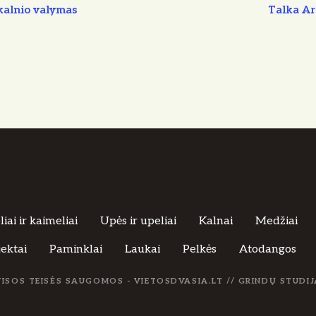
akalnio valymas
Talka A
iai ir kaimeliai
Upės ir upeliai
Kalnai
Medžiai
jektai
Paminklai
Laukai
Pelkės
Atodangos
VISOS TEISĖS SAUGOMOS - VIETOSDVASIA.LT //
GRINDŲ STUDIJ