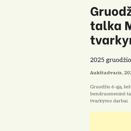
o
Gruodž
talka M
tvarky
2025 gruodži
Aukštadvaris, 202
Gruodžio 6-ąją, šeš
bendruomeninė talk
tvarkymo darbai.