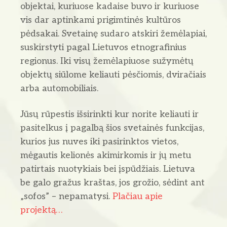
objektai, kuriuose kadaise buvo ir kuriuose
vis dar aptinkami prigimtinės kultūros
pėdsakai. Svetainę sudaro atskiri žemėlapiai,
suskirstyti pagal Lietuvos etnografinius
regionus. Iki visų žemėlapiuose sužymėtų
objektų siūlome keliauti pėsčiomis, dviračiais
arba automobiliais.
Jūsų rūpestis išsirinkti kur norite keliauti ir
pasitelkus į pagalbą šios svetainės funkcijas,
kurios jus nuves iki pasirinktos vietos,
mėgautis kelionės akimirkomis ir jų metu
patirtais nuotykiais bei įspūdžiais. Lietuva
be galo gražus kraštas, jos grožio, sėdint ant
„sofos” – nepamatysi.
Plačiau apie
projektą…