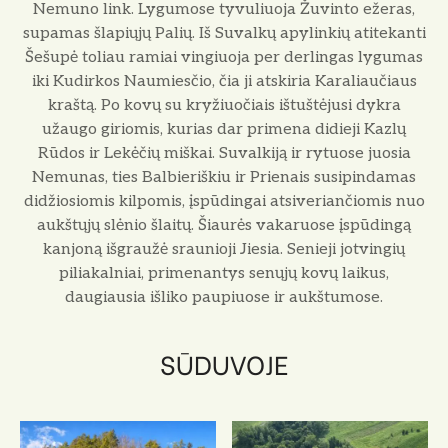
Nemuno link. Lygumose tyvuliuoja Žuvinto ežeras,
supamas šlapiųjų Palių. Iš Suvalkų apylinkių atitekanti
Šešupė toliau ramiai vingiuoja per derlingas lygumas
iki Kudirkos Naumiesčio, čia ji atskiria Karaliaučiaus
kraštą. Po kovų su kryžiuočiais ištuštėjusi dykra
užaugo giriomis, kurias dar primena didieji Kazlų
Rūdos ir Lekėčių miškai. Suvalkiją ir rytuose juosia
Nemunas, ties Balbieriškiu ir Prienais susipindamas
didžiosiomis kilpomis, įspūdingai atsiveriančiomis nuo
aukštųjų slėnio šlaitų. Šiaurės vakaruose įspūdingą
kanjoną išgraužė sraunioji Jiesia. Senieji jotvingių
piliakalniai, primenantys senųjų kovų laikus,
daugiausia išliko paupiuose ir aukštumose.
SŪDUVOJE