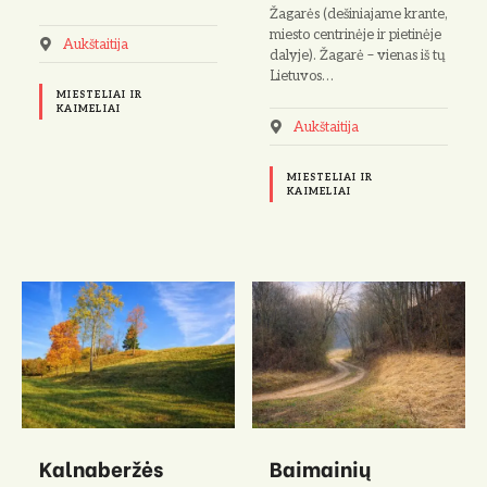
Žagarės (dešiniajame krante,
miesto centrinėje ir pietinėje
Aukštaitija
dalyje). Žagarė – vienas iš tų
Lietuvos…
MIESTELIAI IR
KAIMELIAI
Aukštaitija
MIESTELIAI IR
KAIMELIAI
Kalnaberžės
Baimainių