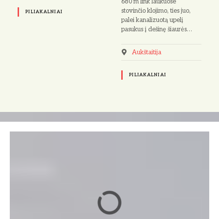
680 m link laukuose
stovinčio klojimo, ties juo,
PILIAKALNIAI
palei kanalizuotą upelį
pasukus į dešinę šiaurės…
Aukštaitija
PILIAKALNIAI