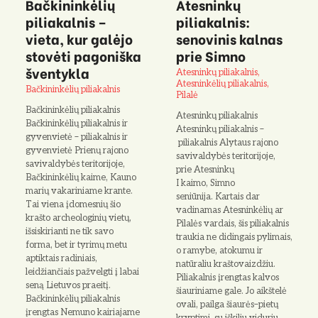
Bačkininkėlių
Atesninkų
piliakalnis –
piliakalnis:
vieta, kur galėjo
senovinis kalnas
stovėti pagoniška
prie Simno
šventykla
Atesninkų piliakalnis,
Atesninkėlių piliakalnis,
Bačkininkėlių piliakalnis
Pilalė
Bačkininkėlių piliakalnis
Atesninkų piliakalnis
Bačkininkėlių piliakalnis ir
Atesninkų piliakalnis –
gyvenvietė – piliakalnis ir
piliakalnis Alytaus rajono
gyvenvietė Prienų rajono
savivaldybės teritorijoje,
savivaldybės teritorijoje,
prie Atesninkų
Bačkininkėlių kaime, Kauno
I kaimo, Simno
marių vakariniame krante.
seniūnija. Kartais dar
Tai viena įdomesnių šio
vadinamas Atesninkėlių ar
krašto archeologinių vietų,
Pilalės vardais, šis piliakalnis
išsiskirianti ne tik savo
traukia ne didingais pylimais,
forma, bet ir tyrimų metu
o ramybe, atokumu ir
aptiktais radiniais,
natūraliu kraštovaizdžiu.
leidžiančiais pažvelgti į labai
Piliakalnis įrengtas kalvos
seną Lietuvos praeitį.
šiauriniame gale. Jo aikštelė
Bačkininkėlių piliakalnis
ovali, pailga šiaurės–pietų
įrengtas Nemuno kairiajame