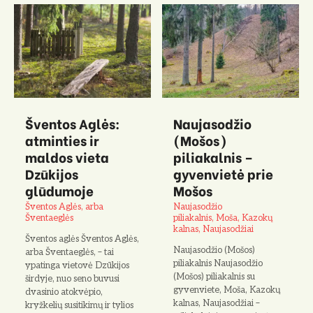
Šventos Aglės:
Naujasodžio
atminties ir
(Mošos)
maldos vieta
piliakalnis –
Dzūkijos
gyvenvietė prie
glūdumoje
Mošos
Šventos Aglės, arba
Naujasodžio
Šventaeglės
piliakalnis, Moša, Kazokų
kalnas, Naujasodžiai
Šventos aglės Šventos Aglės,
Naujasodžio (Mošos)
arba Šventaeglės, – tai
piliakalnis Naujasodžio
ypatinga vietovė Dzūkijos
(Mošos) piliakalnis su
širdyje, nuo seno buvusi
gyvenviete, Moša, Kazokų
dvasinio atokvėpio,
kalnas, Naujasodžiai –
kryžkelių susitikimų ir tylios