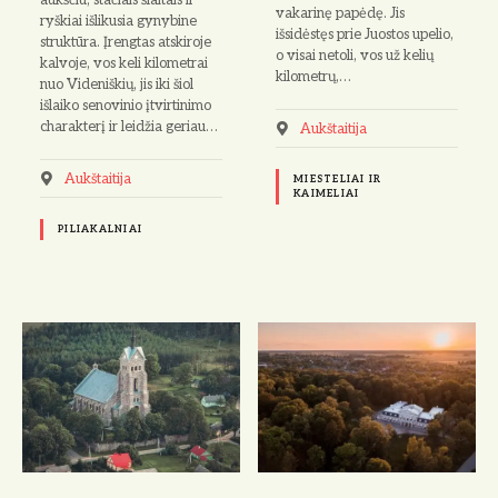
aukščiu, stačiais šlaitais ir
vakarinę papėdę. Jis
ryškiai išlikusia gynybine
išsidėstęs prie Juostos upelio,
struktūra. Įrengtas atskiroje
o visai netoli, vos už kelių
kalvoje, vos keli kilometrai
kilometrų,…
nuo Videniškių, jis iki šiol
išlaiko senovinio įtvirtinimo
charakterį ir leidžia geriau…
Aukštaitija
Aukštaitija
MIESTELIAI IR
KAIMELIAI
PILIAKALNIAI