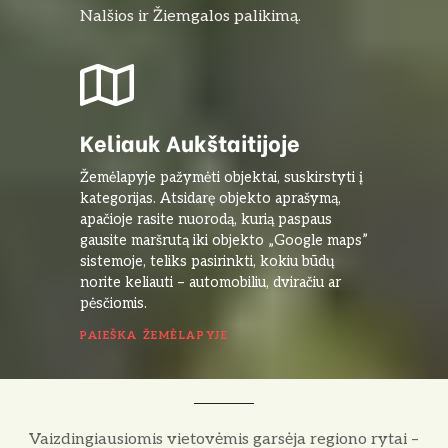
Nalšios ir Žiemgalos palikimą.
Keliauk Aukštaitijoje
Žemėlapyje pažymėti objektai, suskirstyti į
kategorijas. Atsidarę objekto aprašymą,
apačioje rasite nuorodą, kurią paspaus
gausite maršrutą iki objekto „Google maps”
sistemoje, teliks pasirinkti, kokiu būdų
norite keliauti – automobiliu, dviračiu ar
pėsčiomis.
PAIEŠKA ŽEMĖLAPYJE
Vaizdingiausiomis vietovėmis garsėja regiono rytai –