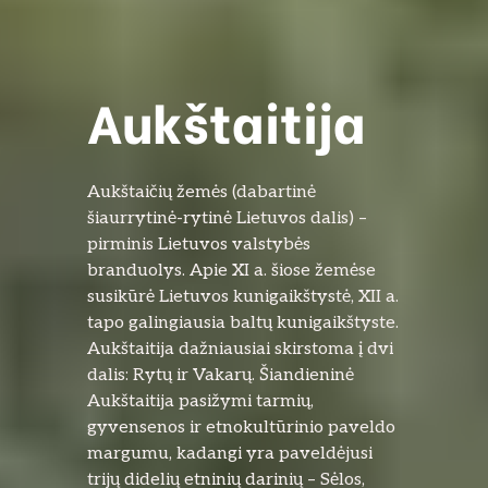
Aukštaitija
Aukštaičių žemės (dabartinė
šiaurrytinė-rytinė Lietuvos dalis) –
pirminis Lietuvos valstybės
branduolys. Apie XI a. šiose žemėse
susikūrė Lietuvos kunigaikštystė, XII a.
tapo galingiausia baltų kunigaikštyste.
Aukštaitija dažniausiai skirstoma į dvi
dalis: Rytų ir Vakarų. Šiandieninė
Aukštaitija pasižymi tarmių,
gyvensenos ir etnokultūrinio paveldo
margumu, kadangi yra paveldėjusi
trijų didelių etninių darinių – Sėlos,