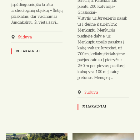
seniūnija. Pasiekiamas
įspūdingesnių šio krašto
plentu 200 Kalvarija–
archeologinių objektų – Šėtijų
Gražiškiai–
piliakalnis, dar vadinamas
Vištytis už Jurgežerio pasuk
Jundakalniu. Ši vieta žavi…
us į dešinę šiaurėn link
Menkupių, Menkupių
pietinėje dalyje, už
Sūduva
Menkupių upelio pasukus į
kairę vakarų kryptimi, už
PILIAKALNIAI
700 m, keliukų išsišakojime
paėjus kairiau į pietryčius
250 m per pievas, pakilus į
kalną yra 100 m į kairę
pietuose. Menupių…
Sūduva
PILIAKALNIAI