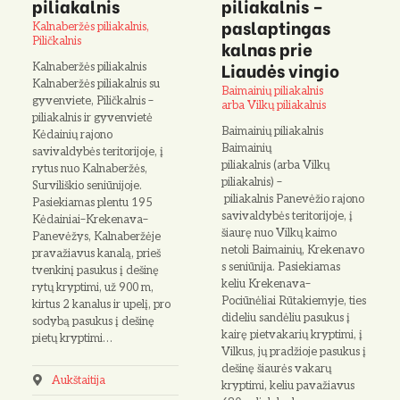
piliakalnis
piliakalnis –
paslaptingas
Kalnaberžės piliakalnis,
Piličkalnis
kalnas prie
Liaudės vingio
Kalnaberžės piliakalnis
Kalnaberžės piliakalnis su
Baimainių piliakalnis
gyvenviete, Piličkalnis –
arba Vilkų piliakalnis
piliakalnis ir gyvenvietė
Baimainių piliakalnis
Kėdainių rajono
Baimainių
savivaldybės teritorijoje, į
piliakalnis (arba Vilkų
rytus nuo Kalnaberžės,
piliakalnis) –
Surviliškio seniūnijoje.
piliakalnis Panevėžio rajono
Pasiekiamas plentu 195
savivaldybės teritorijoje, į
Kėdainiai–Krekenava–
šiaurę nuo Vilkų kaimo
Panevėžys, Kalnaberžėje
netoli Baimainių, Krekenavo
pravažiavus kanalą, prieš
s seniūnija. Pasiekiamas
tvenkinį pasukus į dešinę
keliu Krekenava–
rytų kryptimi, už 900 m,
Pociūnėliai Rūtakiemyje, ties
kirtus 2 kanalus ir upelį, pro
dideliu sandėliu pasukus į
sodybą pasukus į dešinę
kairę pietvakarių kryptimi, į
pietų kryptimi…
Vilkus, jų pradžioje pasukus į
dešinę šiaurės vakarų
Aukštaitija
kryptimi, keliu pavažiavus