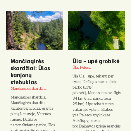
Mančiagirės
Ūla – upė grobikė
skardžiai: Ūlos
Ūla, Pelesa
kanjonų
Ūla Ūla – upė, tekanti per
stebuklas
rytinį Dzūkijos nacionalinio
parko (DNP)
Mančiagirės skardžiai
pakraštį, Merkio intakas. Ilgis
Mančiagirės skardžiai
84 km (nac. parku teka
Mančiagirės skardžiai –
25 km). Upė teka šiaurės
gamtos paminklas, esantis
vakarų kryptimi. Ištakos
pietų Lietuvoje, Varėnos
yra Pelesos apylinkėse.
rajone, Dzūkijos
Aukštupyje teka
nacionaliniame parke, Ūlos
pro Dainavos girioje esančius
kraštovaizdžio draustinyje,