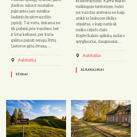
kraštovaizdžiu. Kalva stūkso
įlankos, salos ir nuošalios
miškingoje teritorijoje, todėl
pakrantės jam suteikia
jos vaizdas atsiveria ne kaip
laukinio kraštovaizdžio
atskiras laukuose iškilęs
įspūdį. Tai vieta, tinkama ne
objektas, o kaip natūrali
tik poilsiui prie vandens, bet
miško reljefo dalis.
ir lėtai kelionei, per kurią
Koplyčkalnio aplinką sudaro
galima pajusti senųjų Rytų
spygliuočiai, daugiausiai…
Lietuvos girių dvasią….
Aukštaitija
Aukštaitija
ALKAKALNIAI
EŽERAI