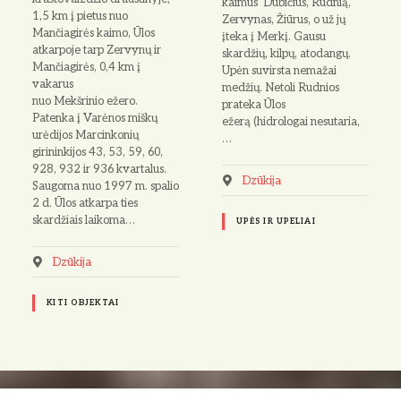
kaimus Dubičius, Rudnią,
1,5 km į pietus nuo
Zervynas, Žiūrus, o už jų
Mančiagirės kaimo, Ūlos
įteka į Merkį. Gausu
atkarpoje tarp Zervynų ir
skardžių, kilpų, atodangų.
Mančiagirės, 0,4 km į
Upėn suvirsta nemažai
vakarus
medžių. Netoli Rudnios
nuo Mekšrinio ežero.
prateka Ūlos
Patenka į Varėnos miškų
ežerą (hidrologai nesutaria,
urėdijos Marcinkonių
…
girininkijos 43, 53, 59, 60,
928, 932 ir 936 kvartalus.
Dzūkija
Saugoma nuo 1997 m. spalio
2 d. Ūlos atkarpa ties
skardžiais laikoma…
UPĖS IR UPELIAI
Dzūkija
KITI OBJEKTAI