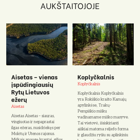
AUKŠTAITOJOJE
Aisetas – vienas
Koplyčkalnis
įspūdingiausių
Koplyčkalnis
Rytų Lietuvos
Koplyčkalnis Koplyčkalnis
ežerų
yra Rokiškio krašto Kamajų
apylinkėse, Trakų-
Aisetas
Pempiškio mišku
Aisetas Aisetas – siauras,
vadinamame miško masyve.
vingiuotas ir nepaprastai
Tai vietovė, išsiskirianti
ilgas ežeras, nusidriekęs per
aiškiai matoma reljefo forma
Molėtų ir Utenos rajonus.
ir glaudžiu ryšiu su aplinkiniu
Miškais apaugę krantai, gilios