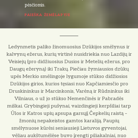
pėsčiomis.
PAIEŠKA ŽEMĖLAPYJE
Ledynmetis paliko žinomuosius Dzūkijos smėlynus ir
kalvynų ežerus, kurių virtinė nusidriekia nuo Lazdijų ir
Veisiejų (pro didžiuosius Dusios ir Metelių ežerus, pro
Daugų ežeryną) iki Trakų. Piečiau žymiausios dzūkų
upės Merkio smėlingoje lygumoje stūkso didžiosios
Dzūkijos girios, kurios tęsiasi nuo Kapčiamiesčio pro
Druskininkus ir Marcinkonis, Varėną ir Rūdninkus iki
Vilniaus, o už jo stūkso Nemenčinės ir Pabradės
miškai. Grybingieji pušynai, vaizdingieji kerpšiliai tarp
Ūlos ir Katros upių apsupa garsųjį Čepkelių raistą –
žmonių nepakeistos gamtos karaliją. Paupių
smėlynuose kūrėsi seniausieji Lietuvos gyventojai,
vėliau aukštumėlėse buvo įrengti piliakalniai, nuo