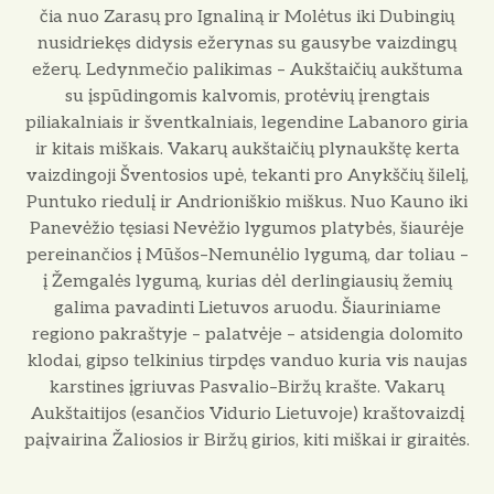
čia nuo Zarasų pro Ignaliną ir Molėtus iki Dubingių
nusidriekęs didysis ežerynas su gausybe vaizdingų
ežerų. Ledynmečio palikimas – Aukštaičių aukštuma
su įspūdingomis kalvomis, protėvių įrengtais
piliakalniais ir šventkalniais, legendine Labanoro giria
ir kitais miškais. Vakarų aukštaičių plynaukštę kerta
vaizdingoji Šventosios upė, tekanti pro Anykščių šilelį,
Puntuko riedulį ir Andrioniškio miškus. Nuo Kauno iki
Panevėžio tęsiasi Nevėžio lygumos platybės, šiaurėje
pereinančios į Mūšos–Nemunėlio lygumą, dar toliau –
į Žemgalės lygumą, kurias dėl derlingiausių žemių
galima pavadinti Lietuvos aruodu. Šiauriniame
regiono pakraštyje – palatvėje – atsidengia dolomito
klodai, gipso telkinius tirpdęs vanduo kuria vis naujas
karstines įgriuvas Pasvalio–Biržų krašte. Vakarų
Aukštaitijos (esančios Vidurio Lietuvoje) kraštovaizdį
paįvairina Žaliosios ir Biržų girios, kiti miškai ir giraitės.