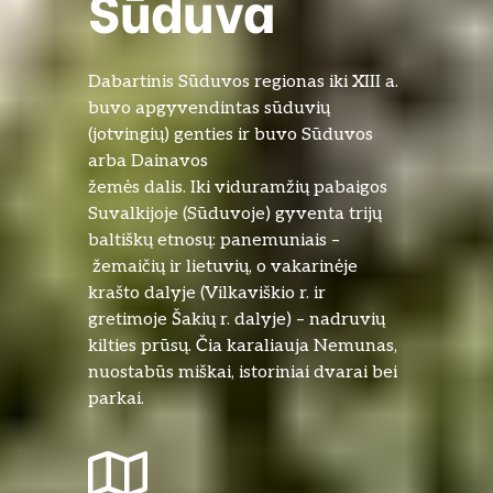
Sūduva
Dabartinis Sūduvos regionas iki XIII a.
buvo apgyvendintas sūduvių
(jotvingių) genties ir buvo Sūduvos
arba Dainavos
žemės dalis. Iki viduramžių pabaigos
Suvalkijoje (Sūduvoje) gyventa trijų
baltiškų etnosų: panemuniais –
žemaičių ir lietuvių, o vakarinėje
krašto dalyje (Vilkaviškio r. ir
gretimoje Šakių r. dalyje) – nadruvių
kilties prūsų. Čia karaliauja Nemunas,
nuostabūs miškai, istoriniai dvarai bei
parkai.