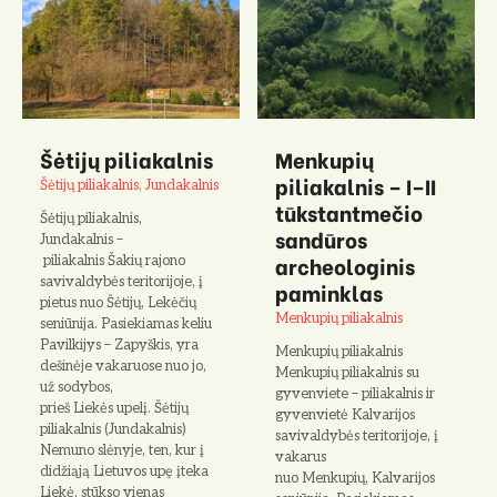
Šėtijų piliakalnis
Menkupių
piliakalnis – I–II
Šėtijų piliakalnis, Jundakalnis
tūkstantmečio
Šėtijų piliakalnis,
sandūros
Jundakalnis –
archeologinis
piliakalnis Šakių rajono
savivaldybės teritorijoje, į
paminklas
pietus nuo Šėtijų, Lekėčių
Menkupių piliakalnis
seniūnija. Pasiekiamas keliu
Pavilkijys – Zapyškis, yra
Menkupių piliakalnis
dešinėje vakaruose nuo jo,
Menkupių piliakalnis su
už sodybos,
gyvenviete – piliakalnis ir
prieš Liekės upelį. Šėtijų
gyvenvietė Kalvarijos
piliakalnis (Jundakalnis)
savivaldybės teritorijoje, į
Nemuno slėnyje, ten, kur į
vakarus
didžiąją Lietuvos upę įteka
nuo Menkupių, Kalvarijos
Liekė, stūkso vienas