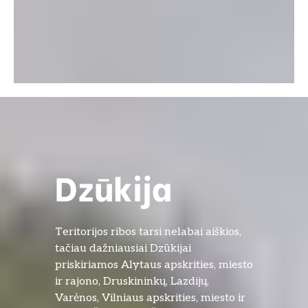
Dzūkija
Teritorijos ribos tarsi nelabai aiškios,
tačiau dažniausiai Dzūkijai
priskiriamos Alytaus apskrities, miesto
ir rajono, Druskininkų, Lazdijų,
Varėnos, Vilniaus apskrities, miesto ir