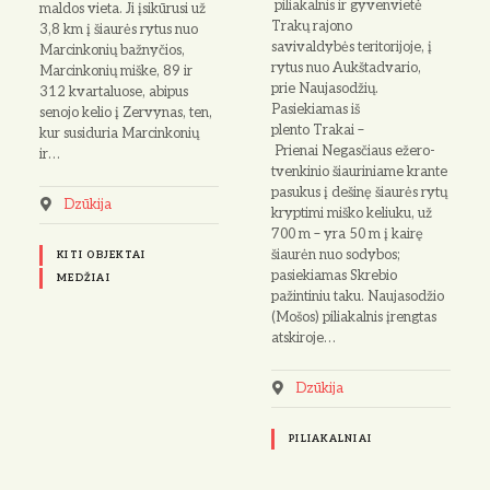
piliakalnis ir gyvenvietė
maldos vieta. Ji įsikūrusi už
Trakų rajono
3,8 km į šiaurės rytus nuo
savivaldybės teritorijoje, į
Marcinkonių bažnyčios,
rytus nuo Aukštadvario,
Marcinkonių miške, 89 ir
prie Naujasodžių.
312 kvartaluose, abipus
Pasiekiamas iš
senojo kelio į Zervynas, ten,
plento Trakai –
kur susiduria Marcinkonių
Prienai Negasčiaus ežero-
ir…
tvenkinio šiauriniame krante
pasukus į dešinę šiaurės rytų
Dzūkija
kryptimi miško keliuku, už
700 m – yra 50 m į kairę
šiaurėn nuo sodybos;
KITI OBJEKTAI
pasiekiamas Skrebio
MEDŽIAI
pažintiniu taku. Naujasodžio
(Mošos) piliakalnis įrengtas
atskiroje…
Dzūkija
PILIAKALNIAI