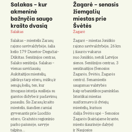
Salakas – kur
Žagarė – senasis
akmeninė
žiemgalių
bažnyčia saugo
miestas prie
krašto dvasią
Švėtės
Salakas
Žagarė
Salakas – miestelis Zarasų
Žagarė – miestas Joniškio
rajono savivaldybėje, šalia
rajono savivaldybėje, 26 km
kelio 179 Dusetos–Degučiai–
į šiaurės vakarus
Dūkštas. Seniūnijos centras,
nuo Joniškio, netoli Latvijos
Salako seniūnija. Salakas –
sienos. Seniūnijos centras, 3
vienas savičiausių
seniūnaitijos (Senosios
Aukštaitijos miestelių,
Žagarės, Švėtės, Žagarės
įsikūręs tarp ežerų, miškų ir
centro). Senamiestis
senųjų kelių, ten, kur
saugomas valstybės
žmogaus istorija susilieja su
kaip urbanistikos paminklas.
gamtos didybe ir padavimų
Istoriškai miestas
pasauliu. Šis Zarasų krašto
susiformavo iš dviejų
miestelis, šiandien ramiai
miestelių, kuriuos
gyvenantis prie Luodžio
dalija Švėtės upė – Senosios
ežero, Gražutės regioninio
Žagarės (kairiajame krante,
parko pašonėje, savyje
miesto šiaurinėje dalyje)
talpina…
ir Naujosios