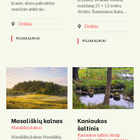
kryptimi, su iškiliu viduriu,
krante, slėnio pakraštyje
maždaug 25 × 12 metrų
esančioje atskiroje…
dydžio. Šiauriniame šlaite,…
Dzūkija
Dzūkija
PILIAKALNIAI
PILIAKALNIAI
Masališkių kalnas
Kaniaukos
šaltinis
Masališkių kalnas
Kaniaukos šaltinis, kitaip
Masališkių kalnas Masališkių