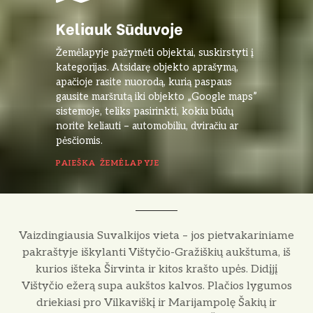
Keliauk Sūduvoje
Žemėlapyje pažymėti objektai, suskirstyti į
kategorijas. Atsidarę objekto aprašymą,
apačioje rasite nuorodą, kurią paspaus
gausite maršrutą iki objekto „Google maps”
sistemoje, teliks pasirinkti, kokiu būdų
norite keliauti – automobiliu, dviračiu ar
pėsčiomis.
PAIEŠKA ŽEMĖLAPYJE
Vaizdingiausia Suvalkijos vieta – jos pietvakariniame
pakraštyje iškylanti Vištyčio-Gražiškių aukštuma, iš
kurios išteka Širvinta ir kitos krašto upės. Didįjį
Vištyčio ežerą supa aukštos kalvos. Plačios lygumos
driekiasi pro Vilkaviškį ir Marijampolę Šakių ir