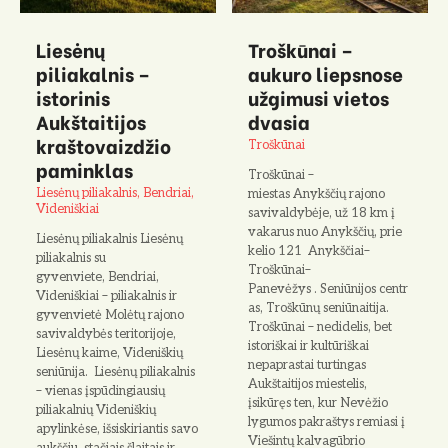
Liesėnų
Troškūnai –
piliakalnis –
aukuro liepsnose
istorinis
užgimusi vietos
Aukštaitijos
dvasia
kraštovaizdžio
Troškūnai
paminklas
Troškūnai –
Liesėnų piliakalnis, Bendriai,
miestas Anykščių rajono
Videniškiai
savivaldybėje, už 18 km į
vakarus nuo Anykščių, prie
Liesėnų piliakalnis Liesėnų
kelio 121 Anykščiai–
piliakalnis su
Troškūnai–
gyvenviete, Bendriai,
Panevėžys . Seniūnijos centr
Videniškiai – piliakalnis ir
as, Troškūnų seniūnaitija.
gyvenvietė Molėtų rajono
Troškūnai – nedidelis, bet
savivaldybės teritorijoje,
istoriškai ir kultūriškai
Liesėnų kaime, Videniškių
nepaprastai turtingas
seniūnija. Liesėnų piliakalnis
Aukštaitijos miestelis,
– vienas įspūdingiausių
įsikūręs ten, kur Nevėžio
piliakalnių Videniškių
lygumos pakraštys remiasi į
apylinkėse, išsiskiriantis savo
Viešintų kalvagūbrio