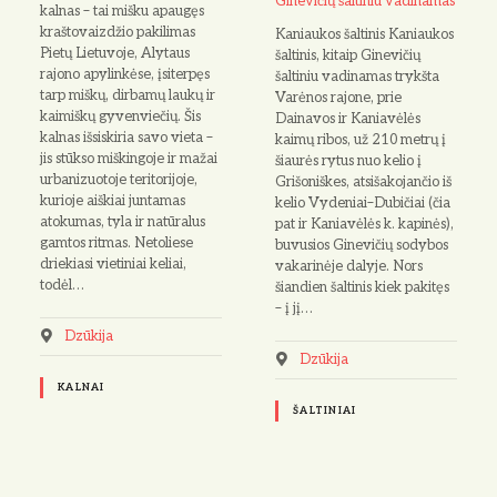
Ginevičių šaltiniu vadinamas
kalnas – tai mišku apaugęs
kraštovaizdžio pakilimas
Kaniaukos šaltinis Kaniaukos
Pietų Lietuvoje, Alytaus
šaltinis, kitaip Ginevičių
rajono apylinkėse, įsiterpęs
šaltiniu vadinamas trykšta
tarp miškų, dirbamų laukų ir
Varėnos rajone, prie
kaimiškų gyvenviečių. Šis
Dainavos ir Kaniavėlės
kalnas išsiskiria savo vieta –
kaimų ribos, už 210 metrų į
jis stūkso miškingoje ir mažai
šiaurės rytus nuo kelio į
urbanizuotoje teritorijoje,
Grišoniškes, atsišakojančio iš
kurioje aiškiai juntamas
kelio Vydeniai–Dubičiai (čia
atokumas, tyla ir natūralus
pat ir Kaniavėlės k. kapinės),
gamtos ritmas. Netoliese
buvusios Ginevičių sodybos
driekiasi vietiniai keliai,
vakarinėje dalyje. Nors
todėl…
šiandien šaltinis kiek pakitęs
– į jį…
Dzūkija
Dzūkija
KALNAI
ŠALTINIAI