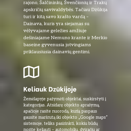
rajono, Šalčininkų, Švenčionių ir Trakų
apskričių savivaldybės. Tačiau Dzūkija
turi ir kitą savo krašto vardą –
Dainava, kuris yra siejamas su
vėlyvajame geležies amžiuje
dešiniajame Nemuno krante ir Merkio
baseine gyvenusia jotvingiams
priklausiusia dainavių gentimi.
Keliauk Dzūkijoje
Žemėlapyje pažymėti objektai, suskirstyti į
kategorijas. Atsidarę objekto aprašymą,
apačioje rasite nuorodą, kurią paspaus
gausite maršrutą iki objekto „Google maps”
sistemoje, teliks pasirinkti, kokiu būdų
norite keliauti – automobiliu, dviračiu ar