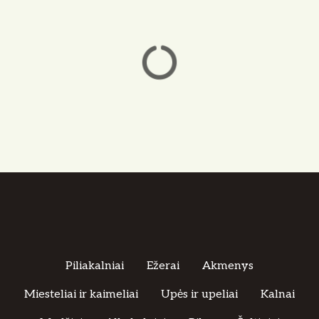
ų
n
a
v
i
g
a
c
i
j
Piliakalniai
Ežerai
Akmenys
a
Miesteliai ir kaimeliai
Upės ir upeliai
Kalnai