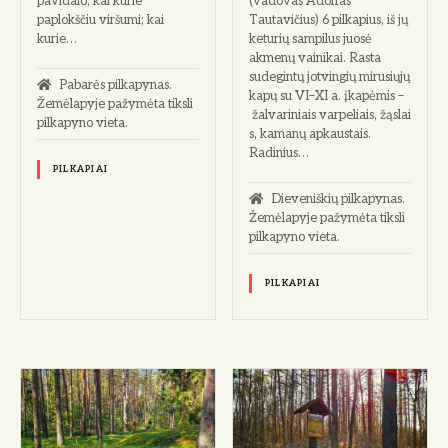
pavidalo, kai kurie
(vadovas Adolfas
paplokščiu viršumi; kai
Tautavičius) 6 pilkapius, iš jų
kurie…
keturių sampilus juosė
akmenų vainikai. Rasta
sudegintų jotvingių mirusiųjų
Pabarės pilkapynas.
kapų su VI–XI a. įkapėmis –
Žemėlapyje pažymėta tiksli
žalvariniais varpeliais, žąslai
pilkapyno vieta.
s, kamanų apkaustais.
Radinius…
PILKAPIAI
Dieveniškių pilkapynas.
Žemėlapyje pažymėta tiksli
pilkapyno vieta.
PILKAPIAI