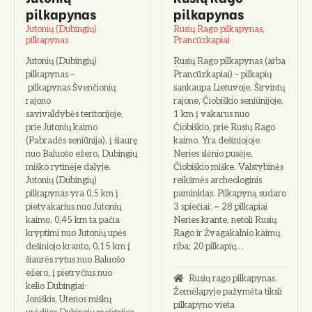
pilkapynas
pilkapynas
Jutonių (Dubingių)
Rusių Rago pilkapynas,
pilkapynas
Prancūzkapiai
Jutonių (Dubingių)
Rusių Rago pilkapynas (arba
pilkapynas –
Prancūzkapiai) – pilkapių
pilkapynas Švenčionių
sankaupa Lietuvoje, Širvintų
rajono
rajone, Čiobiškio seniūnijoje,
savivaldybės teritorijoje,
1 km į vakarus nuo
prie Jutonių kaimo
Čiobiškio, prie Rusių Rago
(Pabradės seniūnija), į šiaurę
kaimo. Yra dešiniojoje
nuo Baluošo ežero, Dubingių
Neries slėnio pusėje,
miško rytinėje dalyje.
Čiobiškio miške. Valstybinės
Jutonių (Dubingių)
reikšmės archeologinis
pilkapynas yra 0,5 km į
paminklas. Pilkapyną sudaro
pietvakarius nuo Jutonių
3 spiečiai: ~ 28 pilkapiai
kaimo, 0,45 km ta pačia
Neries krante, netoli Rusių
kryptimi nuo Jutonių upės
Rago ir Žvagakalnio kaimų
dešiniojo kranto, 0,15 km į
riba; 20 pilkapių…
šiaurės rytus nuo Baluošo
ežero, į pietryčius nuo
Rusių rago pilkapynas.
kelio Dubingiai-
Žemėlapyje pažymėta tiksli
Joniškis, Utenos miškų
pilkapyno vieta