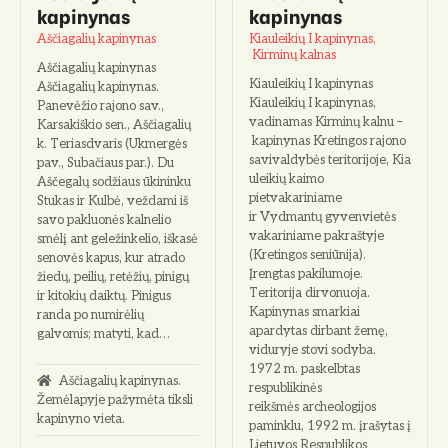
kapinynas
kapinynas
Aščiagalių kapinynas
Kiauleikių I kapinynas,
Kirminų kalnas
Aščiagalių kapinynas
Kiauleikių I kapinynas
Aščiagalių kapinynas.
Kiauleikių I kapinynas,
Panevėžio rajono sav.,
vadinamas Kirminų kalnu –
Karsakiškio sen., Aščiagalių
kapinynas Kretingos rajono
k. Teriasdvaris (Ukmergės
savivaldybės teritorijoje, Kia
pav., Subačiaus par.). Du
uleikių kaimo
Aščegalų sodžiaus ūkininku
pietvakariniame
Stukas ir Kulbė, veždami iš
ir Vydmantų gyvenvietės
savo pakluonės kalnelio
vakariniame pakraštyje
smėlį ant geležinkelio, iškasė
(Kretingos seniūnija).
senovės kapus, kur atrado
Įrengtas pakilumoje.
žiedų, peilių, retėžių, pinigų
Teritorija dirvonuoja.
ir kitokių daiktų. Pinigus
Kapinynas smarkiai
randa po numirėlių
apardytas dirbant žemę,
galvomis; matyti, kad…
viduryje stovi sodyba.
1972 m. paskelbtas
Aščiagalių kapinynas.
respublikinės
Žemėlapyje pažymėta tiksli
reikšmės archeologijos
kapinyno vieta.
paminklu, 1992 m. įrašytas į
Lietuvos Respublikos