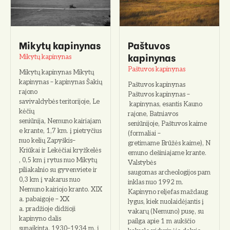
Mikytų kapinynas
Paštuvos
kapinynas
Mikytų kapinynas
Paštuvos kapinynas
Mikytų kapinynas Mikytų
kapinynas – kapinynas Šakių
Paštuvos kapinynas
rajono
Paštuvos kapinynas –
savivaldybės teritorijoje, Le
kapinynas, esantis Kauno
kėčių
rajone, Batniavos
seniūnija, Nemuno kairiajam
seniūnijoje, Paštuvos kaime
e krante, 1,7 km. į pietryčius
(formaliai –
nuo kelių Zapyškis–
gretimame Brūžės kaime), N
Kriūkai ir Lekėčiai kryžkelės
emuno dešiniajame krante.
, 0,5 km į rytus nuo Mikytų
Valstybės
piliakalnio su gyvenviete ir
saugomas archeologijos pam
0,3 km į vakarus nuo
inklas nuo 1992 m.
Nemuno kairiojo kranto. XIX
Kapinyno reljefas maždaug
a. pabaigoje – XX
lygus, kiek nuolaidėjantis į
a. pradžioje didžioji
vakarų (Nemuno) pusę, su
kapinyno dalis
pailga apie 1 m aukščio
sunaikinta. 1930–1934 m. į