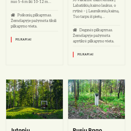
nuo 5-6 m iki 10-12 m…
Labatiškių kaimo laukus, o
rytinė – į Laumikonių kaimą.
Poškonių pilkapynas.
Tuo tarpu iš pietų…
Žemėlapyje pažymėta tiksli
pilkapyno vieta.
Degsnės pilkapynas.
Žemėlapyje pažymėta
PILKAPIAI
apytikrė pilkapyno vieta.
PILKAPIAI
Jutonių
Rusių Rago