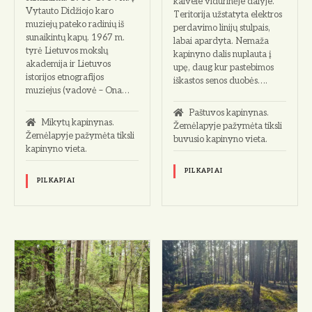
kalvele vidurinėje dalyje.
Vytauto Didžiojo karo
Teritorija užstatyta elektros
muziejų pateko radinių iš
perdavimo linijų stulpais,
sunaikintų kapų. 1967 m.
labai apardyta. Nemaža
tyrė Lietuvos mokslų
kapinyno dalis nuplauta į
akademija ir Lietuvos
upę, daug kur pastebimos
istorijos etnografijos
iškastos senos duobės….
muziejus (vadovė – Ona…
Paštuvos kapinynas.
Mikytų kapinynas.
Žemėlapyje pažymėta tiksli
Žemėlapyje pažymėta tiksli
buvusio kapinyno vieta.
kapinyno vieta.
PILKAPIAI
PILKAPIAI