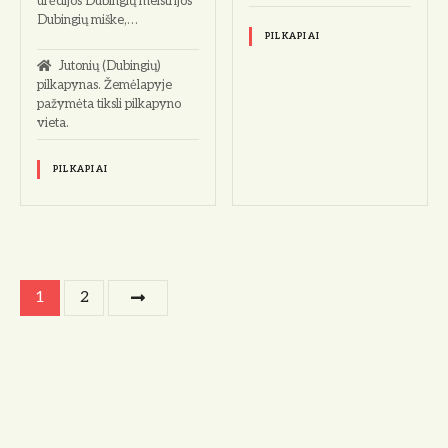
urėdijos Dubingių meistrijos
Dubingių miške,…
PILKAPIAI
Jutonių (Dubingių)
pilkapynas. Žemėlapyje
pažymėta tiksli pilkapyno
vieta.
PILKAPIAI
Į
1
2
r
a
š