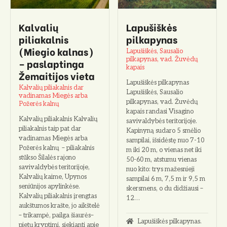
o
Kalvalių
Lapušiškės
piliakalnis
pilkapynas
(Miegio kalnas)
Lapušiškės, Sausalio
pilkapynas, vad. Žuvėdų
– paslaptinga
kapais
Žemaitijos vieta
Lapušiškės pilkapynas
Kalvalių piliakalnis dar
Lapušiškės, Sausalio
vadinamas Miegės arba
pilkapynas, vad. Žuvėdų
Požerės kalnų
kapais randasi Visagino
Kalvalių piliakalnis Kalvalių
savivaldybės teritorijoje.
piliakalnis taip pat dar
Kapinyną sudaro 5 smėlio
vadinamas Miegės arba
sampilai, išsidėstę nuo 7-10
Požerės kalnų – piliakalnis
m iki 20 m, o vienas net iki
stūkso Šilalės rajono
50-60 m, atstumu vienas
savivaldybės teritorijoje,
nuo kito: trys mažesnieji
Kalvalių kaime, Upynos
sampilai 6 m, 7,5 m ir 9,5 m
seniūnijos apylinkėse.
skersmens, o du didžiausi –
Kalvalių piliakalnis įrengtas
12…
aukštumos krašte, jo aikštelė
– trikampė, pailga šiaurės–
Lapušiškės pilkapynas.
pietų kryptimi, siekianti apie