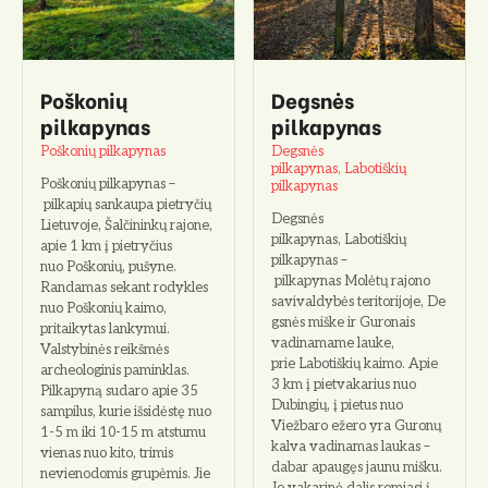
Poškonių
Degsnės
pilkapynas
pilkapynas
Poškonių pilkapynas
Degsnės
pilkapynas, Labotiškių
Poškonių pilkapynas –
pilkapynas
pilkapių sankaupa pietryčių
Degsnės
Lietuvoje, Šalčininkų rajone,
pilkapynas, Labotiškių
apie 1 km į pietryčius
pilkapynas –
nuo Poškonių, pušyne.
pilkapynas Molėtų rajono
Randamas sekant rodykles
savivaldybės teritorijoje, De
nuo Poškonių kaimo,
gsnės miške ir Guronais
pritaikytas lankymui.
vadinamame lauke,
Valstybinės reikšmės
prie Labotiškių kaimo. Apie
archeologinis paminklas.
3 km į pietvakarius nuo
Pilkapyną sudaro apie 35
Dubingių, į pietus nuo
sampilus, kurie išsidėstę nuo
Viežbaro ežero yra Guronų
1-5 m iki 10-15 m atstumu
kalva vadinamas laukas –
vienas nuo kito, trimis
dabar apaugęs jaunu mišku.
nevienodomis grupėmis. Jie
Jo vakarinė dalis remiasi į