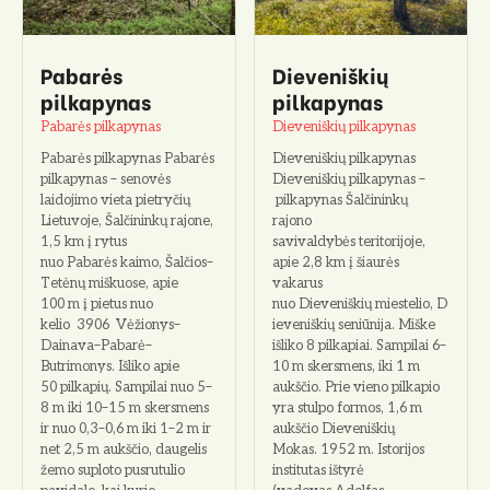
Pabarės
Dieveniškių
pilkapynas
pilkapynas
Pabarės pilkapynas
Dieveniškių pilkapynas
Pabarės pilkapynas Pabarės
Dieveniškių pilkapynas
pilkapynas – senovės
Dieveniškių pilkapynas –
laidojimo vieta pietryčių
pilkapynas Šalčininkų
Lietuvoje, Šalčininkų rajone,
rajono
1,5 km į rytus
savivaldybės teritorijoje,
nuo Pabarės kaimo, Šalčios–
apie 2,8 km į šiaurės
Tetėnų miškuose, apie
vakarus
100 m į pietus nuo
nuo Dieveniškių miestelio, D
kelio 3906 Vėžionys–
ieveniškių seniūnija. Miške
Dainava–Pabarė–
išliko 8 pilkapiai. Sampilai 6–
Butrimonys. Išliko apie
10 m skersmens, iki 1 m
50 pilkapių. Sampilai nuo 5–
aukščio. Prie vieno pilkapio
8 m iki 10–15 m skersmens
yra stulpo formos, 1,6 m
ir nuo 0,3–0,6 m iki 1–2 m ir
aukščio Dieveniškių
net 2,5 m aukščio, daugelis
Mokas. 1952 m. Istorijos
žemo suploto pusrutulio
institutas ištyrė