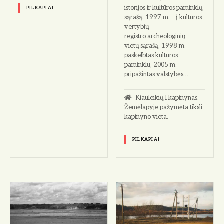
istorijos ir kultūros paminklų
PILKAPIAI
sąrašą, 1997 m. – į kultūros
vertybių
registro archeologinių
vietų sąrašą, 1998 m.
paskelbtas kultūros
paminklu, 2005 m.
pripažintas valstybės…
Kiauleikių I kapinynas.
Žemėlapyje pažymėta tiksli
kapinyno vieta.
PILKAPIAI