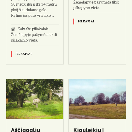
Žemėlapyje pažymėta tiksli
50 metrų ilgį ir iki 34 metrų
pilkapyno vieta.
plotį šiauriniame gale.
Rytinė jos pusė yra apie…
PILKAPIAI
Kalvalių piliakalnis.
Žemėlapyje pažymėta tiksli
piliakalnio vieta.
PILKAPIAI
Aščiagalių
Kiauleikių I