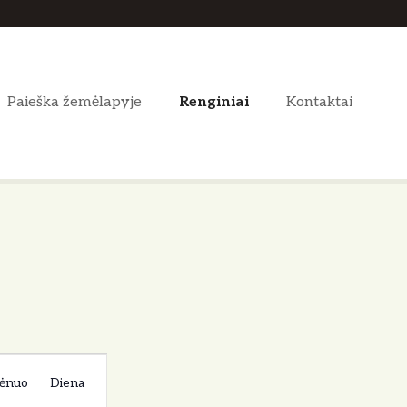
Paieška žemėlapyje
Renginiai
Kontaktai
R
ėnuo
Diena
e