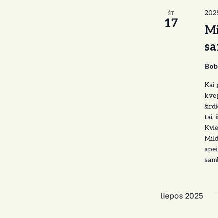
202
ŠT
17
Mi
sa
Bob
Kai 
kvep
šird
tai,
Kvie
Mild
apei
samb
liepos 2025