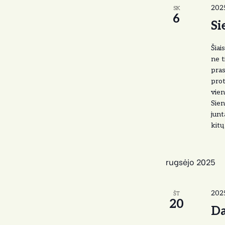
2025
SK
6
Si
Šiai
ne t
pras
prot
vien
Sien
junt
kitų
rugsėjo 2025
202
ŠT
20
Da