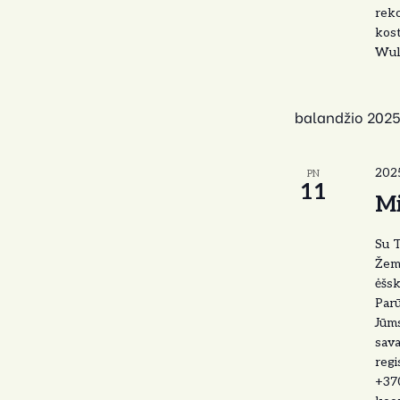
reko
kost
Wulf
balandžio 202
2025
PN
11
Mi
Su T
Žem
ėšsk
Parū
Jūms
sava
regi
+370