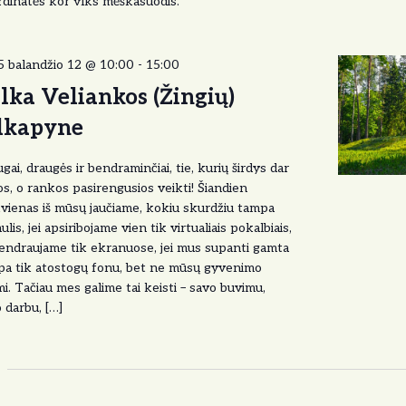
dinatės kor vīks mėškasuodis.
5 balandžio 12 @ 10:00
-
15:00
lka Veliankos (Žingių)
lkapyne
gai, draugės ir bendraminčiai, tie, kurių širdys dar
s, o rankos pasirengusios veikti! Šiandien
vienas iš mūsų jaučiame, kokiu skurdžiu tampa
ulis, jei apsiribojame vien tik virtualiais pokalbiais,
bendraujame tik ekranuose, jei mus supanti gamta
pa tik atostogų fonu, bet ne mūsų gyvenimo
mi. Tačiau mes galime tai keisti – savo buvimu,
 darbu, […]