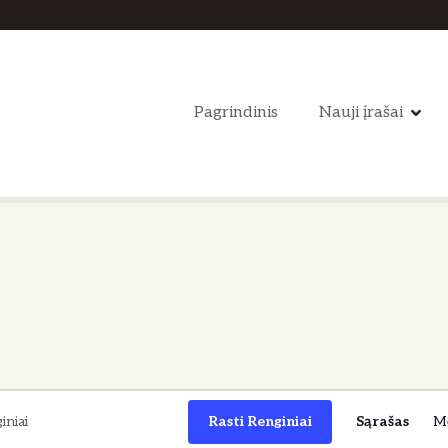
Pagrindinis
Nauji įrašai
Rasti Renginiai
Sąrašas
M