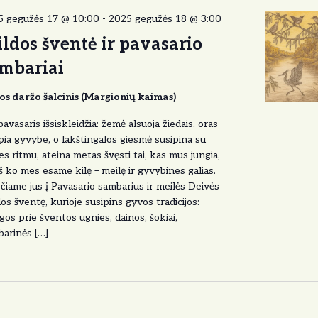
5 gegužės 17 @ 10:00
-
2025 gegužės 18 @ 3:00
ldos šventė ir pavasario
mbariai
os daržo šalcinis (Margionių kaimas)
pavasaris išsiskleidžia: žemė alsuoja žiedais, oras
ia gyvybe, o lakštingalos giesmė susipina su
ies ritmu, ateina metas švęsti tai, kas mus jungia,
 iš ko mes esame kilę – meilę ir gyvybines galias.
čiame jus į Pavasario sambarius ir meilės Deivės
os šventę, kurioje susipins gyvos tradicijos:
gos prie šventos ugnies, dainos, šokiai,
arinės […]