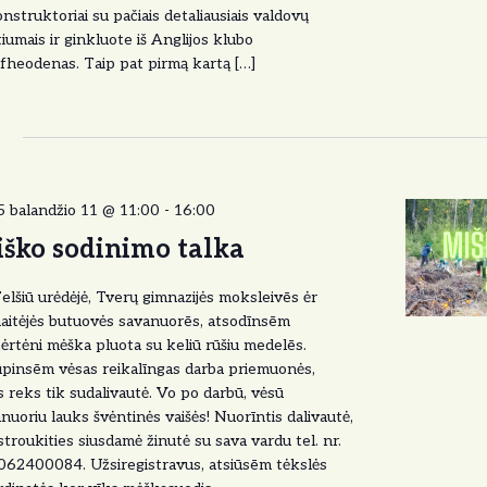
nstruktoriai su pačiais detaliausiais valdovų
iumais ir ginkluote iš Anglijos klubo
heodenas. Taip pat pirmą kartą […]
5
 balandžio 11 @ 11:00
-
16:00
ško sodinimo talka
elšiū urėdėjė, Tverų gimnazijės moksleivēs ėr
aitėjės butuovės savanuorēs, atsodīnsēm
ėrtėni mėška pluota su keliū rūšiu medelēs.
pinsēm vėsas reikalīngas darba priemuonės,
 reks tik sudalivautė. Vo po darbū, vėsū
nuoriu lauks švėntinės vaišės! Nuorīntis dalivautė,
stroukities siusdamė žinutė su sava vardu tel. nr.
62400084. Užsiregistravus, atsiūsēm tėkslės