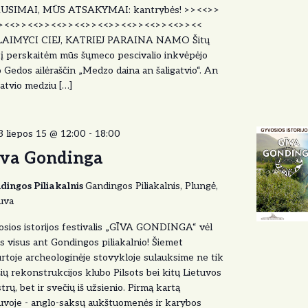
USIMAI, MŪS ATSAKYMAI: kantrybės! >><<>>
><<>><<>><<>><<>><<>><<>><<>><<>><<
AIMYCI CIEJ, KATRIEJ PARAINA NAMO Šitų
į perskaitėm mūs šųmeco pescivalio inkvėpėjo
o Gedos ailėraščin „Medzo daina an šaligatvio“. An
gatvio medziu […]
 liepos 15 @ 12:00
-
18:00
va Gondinga
dingos Piliakalnis
Gandingos Piliakalnis, Plungė,
uva
sios istorijos festivalis „GĪVA GONDINGA“ vėl
s visus ant Gondingos piliakalnio! Šiemet
rtoje archeologinėje stovykloje sulauksime ne tik
ių rekonstrukcijos klubo Pilsots bei kitų Lietuvos
trų, bet ir svečių iš užsienio. Pirmą kartą
uvoje - anglo-saksų aukštuomenės ir karybos