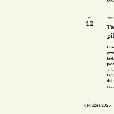
koor
202
ŠT
12
Ta
pi
Drau
gyvo
kiek
pasa
jei 
tam
dali
savo
gegužės 2025