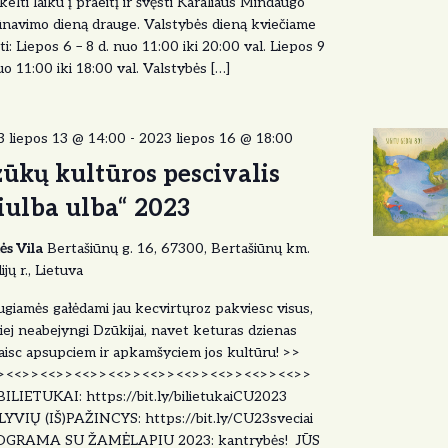
kelti laiku į praeitį ir švęsti Karaliaus Mindaugo
navimo dieną drauge. Valstybės dieną kviečiame
ti: Liepos 6 – 8 d. nuo 11:00 iki 20:00 val. Liepos 9
uo 11:00 iki 18:00 val. Valstybės […]
 liepos 13 @ 14:00
-
2023 liepos 16 @ 18:00
ūkų kultūros pescivalis
iulba ulba“ 2023
ės Vila
Bertašiūnų g. 16, 67300, Bertašiūnų km.
ijų r., Lietuva
giamės gałėdami jau kecvirtųroz pakviesc visus,
iej neabejyngi Dzūkijai, navet keturas dzienas
aisc apsupciem ir apkamšyciem jos kultūru! >>
><<>><<>><<>><<>><<>><<>><<>><<>><<>>
ILIETUKAI: https://bit.ly/bilietukaiCU2023
YVIŲ (IŠ)PAŽINCYS: https://bit.ly/CU23sveciai
GRAMA SU ŽAMĖLAPIU 2023: kantrybės! JŪS