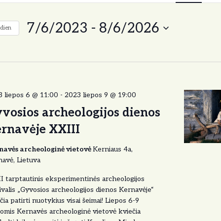
7/6/2023
 - 
8/6/2026
dien
P
a
s
i
r
 liepos 6 @ 11:00
-
2023 liepos 9 @ 19:00
i
vosios archeologijos dienos
n
k
rnavėje XXIII
t
navės archeologinė vietovė
i
Kerniaus 4a,
avė, Lietuva
d
a
I tarptautinis eksperimentinės archeologijos
t
ivalis „Gyvosios archeologijos dienos Kernavėje“
ą
čia patirti nuotykius visai šeimai! Liepos 6-9
omis Kernavės archeologinė vietovė kviečia