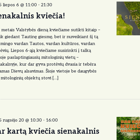
 liepos 6 @ 11:00
-
21:30
enakalnis kviečia!
s metais Valstybės dieną kviečiame sutikti kitaip –
ik giedant Tautinę giesmę, bet ir nuveikiant šį tą
mingo vardan Tautos, vardan kultūros, vardan
ėvių. Liepos 6-ąją kviečiame susirinkti į talką
oje paslaptingiausių mitologinių vietų –
akalnyje, kur dar gyva protėvių dvasia ir tebėra
amas Dievų alsavimas. Šioje vietoje be daugybės
 mitologinių objektų stovi […]
5 rugsėjo 20 @ 10:30
-
16:00
r kartą kviečia sienakalnis