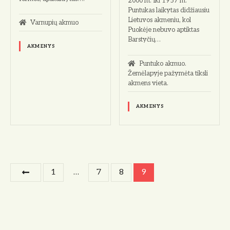
2000 m. Iki 1957 m.
Puntukas laikytas didžiausiu
Lietuvos akmeniu, kol
Varnupių akmuo
Puokėje nebuvo aptiktas
Barstyčių…
AKMENYS
Puntuko akmuo.
Žemėlapyje pažymėta tiksli
akmens vieta.
AKMENYS
Į
1
…
7
8
9
r
a