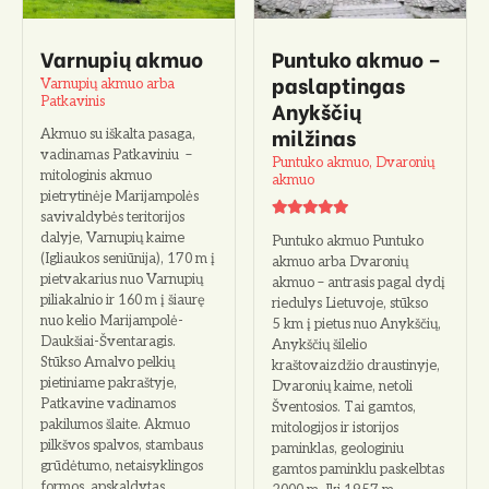
o
Varnupių akmuo
Puntuko akmuo –
paslaptingas
Varnupių akmuo arba
Patkavinis
Anykščių
milžinas
Akmuo su iškalta pasaga,
vadinamas Patkaviniu –
Puntuko akmuo, Dvaronių
mitologinis akmuo
akmuo
pietrytinėje Marijampolės
savivaldybės teritorijos
dalyje, Varnupių kaime
Puntuko akmuo Puntuko
(Igliaukos seniūnija), 170 m į
akmuo arba Dvaronių
pietvakarius nuo Varnupių
akmuo – antrasis pagal dydį
piliakalnio ir 160 m į šiaurę
riedulys Lietuvoje, stūkso
nuo kelio Marijampolė-
5 km į pietus nuo Anykščių,
Daukšiai-Šventaragis.
Anykščių šilelio
Stūkso Amalvo pelkių
kraštovaizdžio draustinyje,
pietiniame pakraštyje,
Dvaronių kaime, netoli
Patkavine vadinamos
Šventosios. Tai gamtos,
pakilumos šlaite. Akmuo
mitologijos ir istorijos
pilkšvos spalvos, stambaus
paminklas, geologiniu
grūdėtumo, netaisyklingos
gamtos paminklu paskelbtas
formos, apskaldytas….