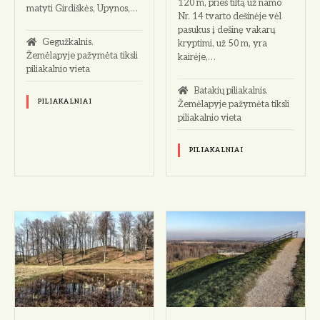
120 m, prieš tiltą už namo
matyti Girdiškės, Upynos,…
Nr. 14 tvarto dešinėje vėl
pasukus į dešinę vakarų
Gegužkalnis.
kryptimi, už 50 m, yra
Žemėlapyje pažymėta tiksli
kairėje,…
piliakalnio vieta
Batakių piliakalnis.
PILIAKALNIAI
Žemėlapyje pažymėta tiksli
piliakalnio vieta
PILIAKALNIAI