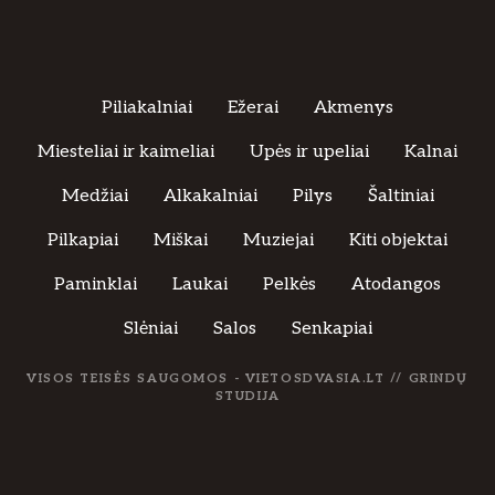
c
i
j
Piliakalniai
Ežerai
Akmenys
a
Miesteliai ir kaimeliai
Upės ir upeliai
Kalnai
Medžiai
Alkakalniai
Pilys
Šaltiniai
Pilkapiai
Miškai
Muziejai
Kiti objektai
Paminklai
Laukai
Pelkės
Atodangos
Slėniai
Salos
Senkapiai
VISOS TEISĖS SAUGOMOS - VIETOSDVASIA.LT //
GRINDŲ
STUDIJA