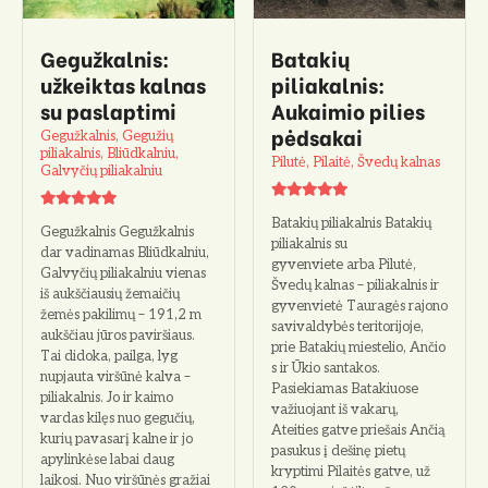
o
Gegužkalnis:
Batakių
užkeiktas kalnas
piliakalnis:
su paslaptimi
Aukaimio pilies
pėdsakai
Gegužkalnis, Gegužių
piliakalnis, Bliūdkalniu,
Pilutė, Pilaitė, Švedų kalnas
Galvyčių piliakalniu
Batakių piliakalnis Batakių
Gegužkalnis Gegužkalnis
piliakalnis su
dar vadinamas Bliūdkalniu,
gyvenviete arba Pilutė,
Galvyčių piliakalniu vienas
Švedų kalnas – piliakalnis ir
iš aukščiausių žemaičių
gyvenvietė Tauragės rajono
žemės pakilimų – 191,2 m
savivaldybės teritorijoje,
aukščiau jūros paviršiaus.
prie Batakių miestelio, Ančio
Tai didoka, pailga, lyg
s ir Ūkio santakos.
nupjauta viršūnė kalva –
Pasiekiamas Batakiuose
piliakalnis. Jo ir kaimo
važiuojant iš vakarų,
vardas kilęs nuo gegučių,
Ateities gatve priešais Ančią
kurių pavasarį kalne ir jo
pasukus į dešinę pietų
apylinkėse labai daug
kryptimi Pilaitės gatve, už
laikosi. Nuo viršūnės gražiai