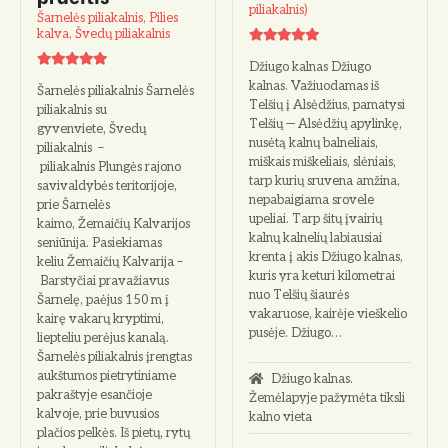
piliakalnis)
Šarnelės piliakalnis, Pilies
kalva, Švedų piliakalnis
Džiugo kalnas Džiugo
kalnas. Važiuodamas iš
Šarnelės piliakalnis Šarnelės
Telšių į Alsėdžius, pamatysi
piliakalnis su
Telšių — Alsėdžių apylinkę,
gyvenviete, Švedų
nu­sėtą kalnų balneliais,
piliakalnis –
miškais miškeliais, slėniais,
piliakalnis Plungės rajono
tarp kurių sruvena amžina,
savivaldybės teritorijoje,
ne­pabaigiama srovele
prie Šarnelės
upeliai. Tarp šitų įvairių
kaimo, Žemaičių Kalvarijos
kalnų kalnelių labiausiai
seniūnija. Pasiekiamas
krenta į akis Džiugo kalnas,
keliu Žemaičių Kalvarija –
kuris yra keturi ki­lometrai
Barstyčiai pravažiavus
nuo Telšių šiaurės
Šarnelę, paėjus 150 m į
vakaruose, kairėje vieškelio
kairę vakarų kryptimi,
pusėje. Džiugo…
liepteliu perėjus kanalą.
Šarnelės piliakalnis įrengtas
aukštumos pietrytiniame
Džiugo kalnas.
pakraštyje esančioje
Žemėlapyje pažymėta tiksli
kalvoje, prie buvusios
kalno vieta
plačios pelkės. Iš pietų, rytų