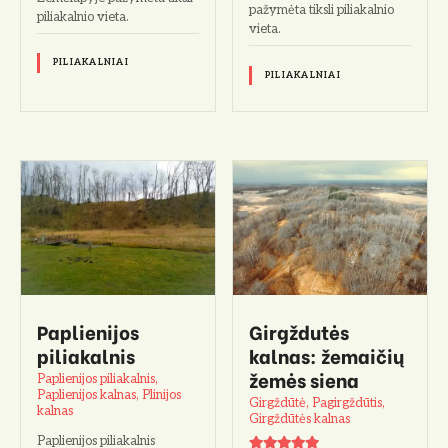
pažymėta tiksli piliakalnio
piliakalnio vieta.
vieta.
PILIAKALNIAI
PILIAKALNIAI
Paplienijos
Girgždutės
piliakalnis
kalnas: žemaičių
žemės siena
Paplienijos piliakalnis,
Paplienijos kalnas, Plinijos
Girgždūtė, Pagirgždūtis,
kalnas
Girgždūtės kalnas
Paplienijos piliakalnis