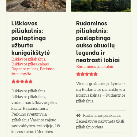
Liškiavos
Rudaminos
piliakalnis:
piliakalnis:
paslaptinga
paslaptinga
užburta
aukso obuolių
kunigaikštytė
legenda ir
neatrasti lobiai
Liškiavos piliakalnis,
Liškiavos pilies kalnas,
Rudaminos piliakalnis
Raganos mūras, Perkūno
šventinyčia
Vienas gražiausių ir žymiau­
sių Rudaminos paminklų yra
Liškiavos piliakalnis
istorinis kalnas — Rudaminos
Liškiavos piliakalnis,
piliakalnis.
vadinamas Liškiavos pilies
kalnu, Raganos mūru,
Perkūno šventinyčia –
Rudaminos piliakalnis.
piliakalnis Varėnos rajono
Žemėlapyje pažymėta tiksli
savivaldybės teritorijoje, Liš
piliakalnio vieta
kiavos kaimo (Merkinės