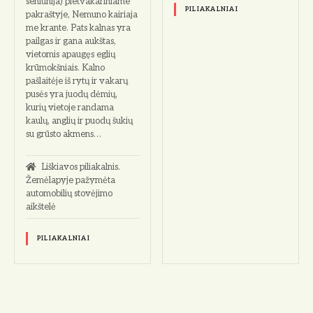
seniūnija) pietvakariniame
PILIAKALNIAI
pakraštyje, Nemuno kairiaja
me krante. Pats kalnas yra
pailgas ir gana aukštas,
vietomis ap­augęs eglių
krūmokšniais. Kalno
pašlaitėje iš rytų ir vakarų
pusės yra juodų dėmių,
kurių vietoje randama
kaulų, anglių ir puodų šukių
su grūsto akmens…
Liškiavos piliakalnis.
Žemėlapyje pažymėta
automobilių stovėjimo
aikštelė
PILIAKALNIAI