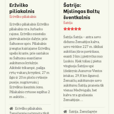
Eržvilko
Šatrija:
piliakalnis
Mįslingas Baltų
šventkalnis
Eržvilko piliakalnis
Šatrija
Eržvilko piliakalnis Eržvilko
piliakalnis yra Jurbarko
rajone, Eržvilko miestelio
Šatrija Šatrija – antra savo
pietvakarinėje dalyje, prie
didumu Žemaitijos kalva,
Šaltuonos upės. Piliakalnis
savo viršūne 227 m. iškilusi
įrengtas kairiajame Eržvilkų
aukščiau jūros paviršiaus,
upelio krante, prie santakos
esanti 3 km į pietryčius nuo
su Šaltuona esančiame
Luo­kės. Kiek toliau į pietus
aukštumos kyšulyje.
vingiuoja Šatrijos upė
Aikštelė trikampė, pailga
(dešinysis Aunuvos-Ventos
rytų-vakarų kryptimi, 27 m
intakas, 29,8 km ilgumo).
ilgio ir 20 m pločio rytinėje
Žemaičių aukštumoje savo
pusėje, nugriuvusiu į
aukš­tumu Šatriją praneša tik
Eržvilkus šiauriniu šonu.
vienas Medvėgalis, bet
Piliakalnio rytuose supiltas 2
kalva yra gražiausia
m aukščio…
Žemaitijoje….
Eržvilko piliakalnis.
Šatrija. Žemėlapyje
Žemėlapyje pažymėta tiksli