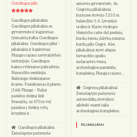
Gondingos pilis
senovės gyvenvietė, du
Gegrėnų piliakalniai,
kuriuose stovėjo 1253 m.
Gandingos piliakalnis
balandžio 5 d. Livonijos
Gandingos piliakalnis su
ordino ir Kuršo vyskupo
gyvenviete ir kapinynas
Heinricho rašte dėl pietinių
(žemaičių kalba Gondingos
kuršių žemių dalybų minima
piliakalnis, Gondingos pilis) –
kuršių pilis Gegrė. Abu
piliakalnis ir kapinynas
piliakalniai stovi abipus
Plungės rajono savivaldybės
bevardžio upelio,
teritorijoje, Gandingos
sudarantys vieną
kaimo rytiniame pakraštyje,
archeologijos paminklų
Nausodžio seniūnija,
kompleksą Plungės rajono…
Babrungo dešiniajame
krante. Pasiekiamas iš plento
Gegrėnų piliakalniai.
(166) Plungė – Kuliai
Žemėlapyje pažymėta
pasukus dešinę link
automobilių stovėjimo
Stonaičių, už 670 m vėl
aikštelė esanti šalia
pasukus į dešinę rytų
archeologinio komplekso.
kryptimi ir…
PILIAKALNIAI
Gandingos piliakalnis.
Žemėlapyje pažymėta