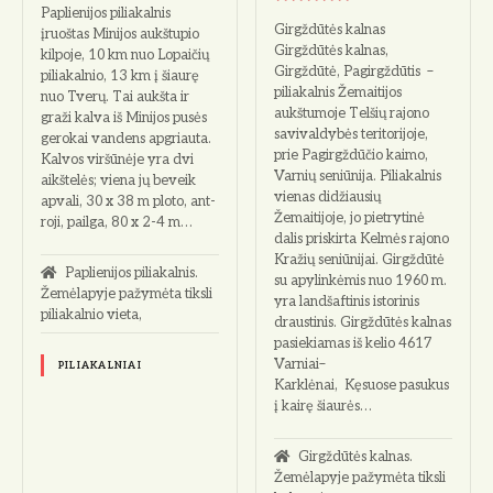
Paplienijos piliakalnis
Girgždūtės kalnas
įruoštas Minijos aukštupio
Girgždūtės kalnas,
kilpoje, 10 km nuo Lopaičių
Girgždūtė, Pagirgždūtis –
pilia­kalnio, 13 km į šiaurę
piliakalnis Žemaitijos
nuo Tverų. Tai aukšta ir
aukštumoje Telšių rajono
graži kalva iš Minijos pusės
savivaldybės teritorijoje,
gerokai vandens apgriauta.
prie Pagirgždūčio kaimo,
Kalvos viršūnėje yra dvi
Varnių seniūnija. Piliakalnis
aikštelės; viena jų beveik
vienas didžiausių
apvali, 30 x 38 m ploto, ant­
Žemaitijoje, jo pietrytinė
roji, pailga, 80 x 2-4 m…
dalis priskirta Kelmės rajono
Kražių seniūnijai. Girgždūtė
Paplienijos piliakalnis.
su apylinkėmis nuo 1960 m.
Žemėlapyje pažymėta tiksli
yra landšaftinis istorinis
piliakalnio vieta,
draustinis. Girgždūtės kalnas
pasiekiamas iš kelio 4617
Varniai–
PILIAKALNIAI
Karklėnai, Kęsuose pasukus
į kairę šiaurės…
Girgždūtės kalnas.
Žemėlapyje pažymėta tiksli