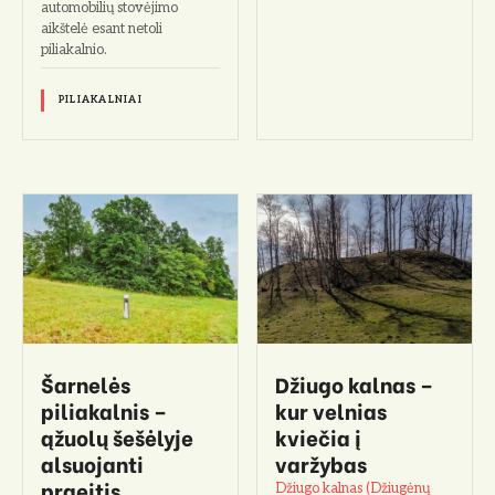
automobilių stovėjimo
aikštelė esant netoli
piliakalnio.
PILIAKALNIAI
Šarnelės
Džiugo kalnas –
piliakalnis –
kur velnias
ąžuolų šešėlyje
kviečia į
alsuojanti
varžybas
praeitis
Džiugo kalnas (Džiugėnų