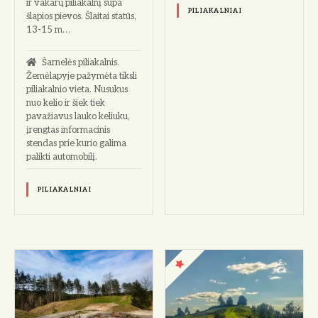
ir vakarų piliakalnį supa
PILIAKALNIAI
šlapios pievos. Šlaitai statūs,
13-15 m…
Šarnelės piliakalnis.
Žemėlapyje pažymėta tiksli
piliakalnio vieta. Nusukus
nuo kelio ir šiek tiek
pavažiavus lauko keliuku,
įrengtas informacinis
stendas prie kurio galima
palikti automobilį.
PILIAKALNIAI