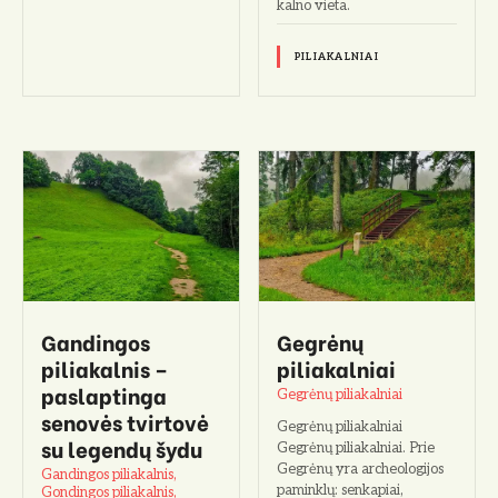
kalno vieta.
PILIAKALNIAI
Gandingos
Gegrėnų
piliakalnis –
piliakalniai
paslaptinga
Gegrėnų piliakalniai
senovės tvirtovė
Gegrėnų piliakalniai
su legendų šydu
Gegrėnų piliakalniai. Prie
Gegrėnų yra archeologijos
Gandingos piliakalnis,
paminklų: senkapiai,
Gondingos piliakalnis,