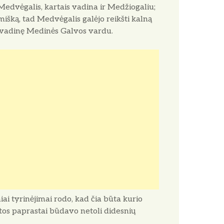
Medvėgalis, kartais vadina ir Medžiogaliu;
išką, tad Medvė­galis galėjo reikšti kalną
ilį vadinę Medinės Galvos vardu.
ai tyrinėjimai rodo, kad čia būta kurio
ietos paprastai būdavo netoli didesnių