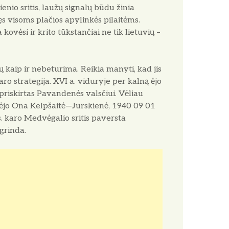
ienio sritis, laužų signalų būdu žinia
 visoms plačios apylinkės pilaitėms.
ovėsi ir krito tūkstančiai ne tik lietu­vių –
 kaip ir nebeturima. Reikia manyti, kad jis
ro strategija. XVI a. viduryje per kalną ėjo
riskirtas Pavan­denės valsčiui. Vėliau
dėjo Ona Kelp­šaitė—Jurskienė, 1940 09 01
. karo Medvėgalio sritis paversta
lgrinda.