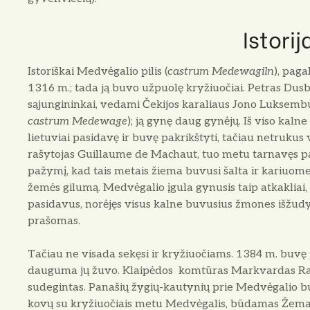
Istorij
Istoriškai Medvėgalio pilis (
castrum Medewagiln
), pagal
1316 m.; tada ją buvo užpuolę kryžiuočiai. Petras Dusbu
sąjungininkai, vedami Čekijos karaliaus Jono Luksemb
castrum Medewage
); ją gynę daug gynė­jų. Iš viso ka
lietuviai pasidavę ir buvę pakrikštyti, tačiau netrukus 
rašytojas Guillaume de Machaut, tuo metu tarnavęs pa
pažymį, kad tais metais žiema buvusi šalta ir kariuome
žemės gilumą. Medvėgalio įgula gynusis taip atkakliai, 
pasidavus, norėjęs visus kalne buvusius žmones išžudyt
prašomas.
Tačiau ne visada sekęsi ir kryžiuočiams. 1384 m. buvę 
dauguma jų žuvo. Klaipėdos komtūras Markvardas Rasc
sudegintas. Panašių žygių-kautynių prie Medvėgalio bu
kovų su kryžiuo­čiais metu Medvėgalis, būdamas Žema