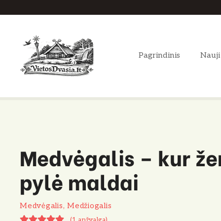
P
e
r
e
Pagrindinis
Nauji
i
t
i
p
r
i
e
Medvėgalis – kur že
t
u
pylė maldai
r
i
n
Medvėgalis, Medžiogalis
i
(
1 apžvalga
)