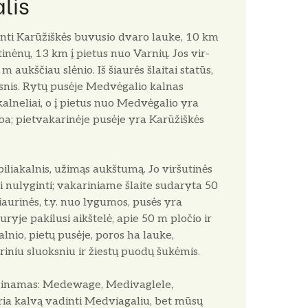
lis
n­ti Karūžiškės buvusio dvaro lauke, 10 km
inėnų, 13 km į pietus nuo Varnių. Jos vir­
m aukščiau slėnio. Iš šiaurės šlaitai statūs,
snis. Rytų pusėje Med­vėgalio kalnas
 kalneliai, o į pie­tus nuo Medvėgalio yra
ba; piet­vakarinėje pusėje yra Karūžiškės
iliakalnis
,
užimąs aukštumą. Jo viršutinės
iai nulyginti; vakarinia­me šlaite sudaryta 50
 šiaurinės, t.y. nuo lygumos, pusės yra
yje pa­kilusi aikštelė, apie 50 m pločio ir
kalnio, pietų pusėje, poros ha lauke,
iniu sluoksniu ir žiestų puodų šukėmis.
vadinamas: Medewage, Medivaglele,
aria kalvą vadinti Medviagaliu, bet mūsų