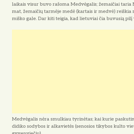
laikais visur buvo rašoma Medvėgalis; žemaičiai taria 
mat, žemaičių tarmėje medė (kartais ir medvė) reiškia m
miško gale. Dar ki­ti teigia, kad lietuviai čia buvusią p
Medvėgalis nėra smulkiau tyrinėtas; kai kurie paskutini
didiko sodybos ir alkavietės (se­nosios tikybos kulto v
gyvenviečių).