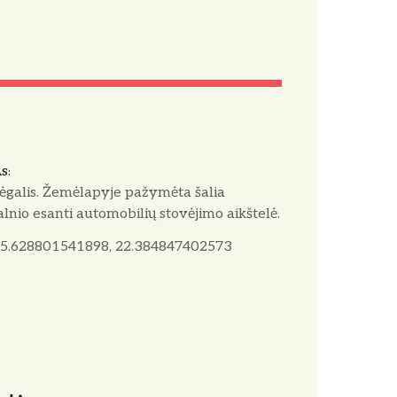
AS
galis. Žemėlapyje pažymėta šalia
alnio esanti automobilių stovėjimo aikštelė.
5.628801541898, 22.384847402573