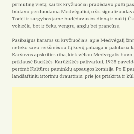
pirmutinę vietą: kai tik kryžiuočiai pradėdavo pulti pa­s
būdavo perduodama Medvėgaliui, o šis signalizuoda­vęs
Todėl ir sargybos jame budėdavusios dieną ir nak­tį. Čia k
vokiečių, bet ir čekų, vengrų, anglų bei prancūzų.
Pasibaigus karams su kryžiuočiais, apie Medvėgalį žinių
neteko savo reikšmės su tų kovų pabaiga ir pakitusia ka
Karšuvos apskrities riba, kiek vėliau Medvėgalis buvo p
priklausė Buciškės, Karūžiškės palivarkui, 1938 pavel
perėmė Kultūros paminklų apsaugos komisija. Po II pas
landšaftiniu istori­niu draustiniu; prie jos priskirta ir kū