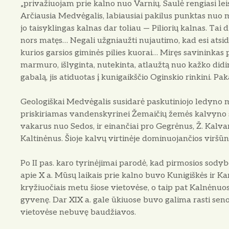
„privažiuojam prie kalno nuo Varnių. Saulė rengiasi leist
Arčiausia Medvėgalis, labiau­siai pakilus punktas nuo 
jo taisyklingas kal­nas dar toliau — Piliorių kalnas. Tai di
nors matęs… Negali užgniaužti nujautimo, kad esi atsi
kurios garsios giminės pilies kuorai… Miręs savininkas 
marmuro, išlyginta, nutekinta, atlaužtą nuo kažko didin
gabalą, jis atiduotas į kunigaikščio Oginskio rinki­ni. Pa
Geologiškai Medvėgalis susidarė paskutinio­jo ledyno me
priskiriamas vandenskyrinei Žemai­čių žemės kalvyno sri
vakarus nuo Sedos, ir einančiai pro Gegrėnus, Ž. Kalvari
Kaltinėnus. Šioje kalvų virtinėje dominuojančios viršūn
Po II pas. karo tyrinėjimai parodė, kad pirmosios sody
apie X a. Mūsų laikais prie kalno bu­vo Kunigiškės ir K
kryžiuočiais metu šiose vie­tovėse, o taip pat Kalnėnuos
gyvenę. Dar XIX a. gale ūkiuose buvo galima rasti seno
vietovėse nebu­vę baudžiavos.