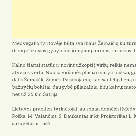
Medvėgalio tvirtovėje būta svarbaus Žemai­čių kultūrinio
dienų išlikusios gynybinių įrengi­mų formos, turinčios 
Kalno šlaitai statūs ir norint užkopti į vir­šų, reikia nem
atvejais verta. Nuo jo viršūnės plačiai matyti miškai, go
dalis Žemaičių Žemės. Pasa­kojama, kad saulėtą dieną nu
bažnyčių bokštai, daugybė piliakalnių, kitų kalvų; mat
net už 35 km Šatrija.
Lietuvos praeities tyrinėtojai jau seniai do­mėjosi Medvėg
Poška, M. Valančius, S. Daukantas ir kt. Proistorikas L.
sužavėtas ir rašė: