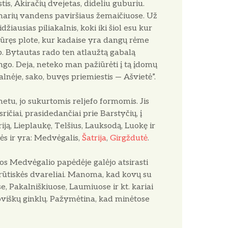
is, Akiračių dvejetas, di­deliu guburiu.
marių vandens pa­viršiaus žemaičiuose. Už
­džiausias piliakalnis, koki iki šiol esu kur
dūręs plote, kur kadaise yra dangų rėme
p. Bytautas ra­do ten atlaužtą gabalą
go. De­ja, neteko man pažiūrėti į tą įdomų
kalnėje, sako, buvęs priemiestis — Ašvietė”.
tu, jo sukurtomis reljefo formo­mis. Jis
čiai, prasidedančiai prie Barstyčių, į
ją, Lieplaukę, Tel­šius, Lauksodą, Luokę ir
ės ir yra: Medvėgalis,
Šatrija
,
Girgždutė
.
bos Medvėgalio papėdėje galėjo atsirasti
arūtiskės dvareliai. Mano­ma, kad kovų su
e, Pakalniškiuose, Laumiuose ir kt. kariai
viškų gink­lų. Pažymėtina, kad minėtose