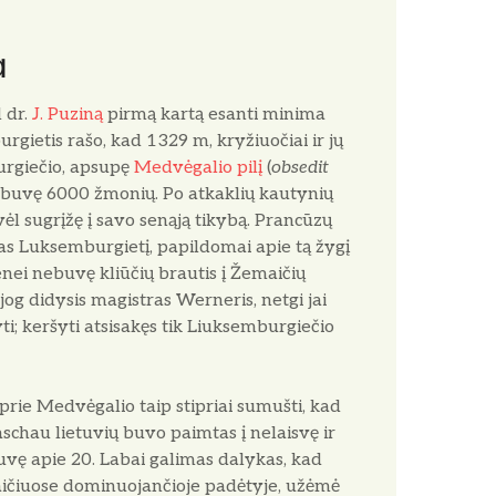
a
 dr.
J. Puziną
pirmą kartą esanti minima
rgietis rašo, kad 1329 m, kryžiuočiai ir jų
urgiečio, apsupę
Medvėgalio pilį
(
obsedit
lne buvę 6000 žmonių. Po atkaklių kautynių
vėl sugrįžę į savo senąją tikybą. Prancūzų
s Luksemburgietį, papildomai apie tą žygį
nei nebuvę kliūčių brautis į Žemaičių
jog didysis magistras Werneris, netgi jai
i; keršyti atsisakęs tik Liuksemburgiečio
prie Medvėgalio taip stipriai sumušti, kad
hau lietuvių buvo paimtas į nelaisvę ir
vę apie 20. Labai galimas dalykas, kad
ičiuose dominuojančioje padėtyje, užėmė