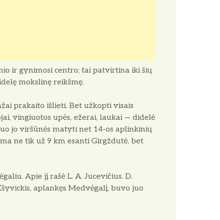
 ir gynimosi centro; tai patvir­tina iki šių
didelę mokslinę reikšmę.
ažai prakaito išlieti. Bet užkopti visais
jai, vingiuotos upės, ežerai, laukai — didelė
o jo viršūnės ma­tyti net 14-os aplinkinių
oma ne tik už 9 km esanti Girgždutė, bet
aliu. Apie jį rašė L. A. Jucevi­čius. D.
 Kšyvickis, aplankęs Med­vėgalį, buvo juo