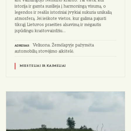
ant vaizdingojo Nemuno kranto. Tai vieta, kur
istorija ir gamta susilieja į harmoningą visumą, o
legendos ir realūs istoriniai įvykiai sukuria unikalią
atmosferą. Jei ieškote vietos, kur galima pajusti
tikrąjį Lietuvos praeities alsavimą ir mėgautis
įspūdingu kraštovaizdžiu…
Veliuona. Žemėlapyje pažymėta
ADRESAS
automobilių stovėjimo aikštelė.
MIESTELIAI IR KAIMELIAI