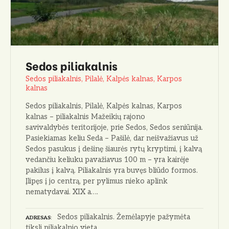
Sedos piliakalnis
Sedos piliakalnis, Pilalė, Kalpės kalnas, Karpos
kalnas
Sedos piliakalnis, Pilalė, Kalpės kalnas, Karpos
kalnas – piliakalnis Mažeikių rajono
savivaldybės teritorijoje, prie Sedos, Sedos seniūnija.
Pasiekiamas keliu Seda – Pašilė, dar neišvažiavus už
Sedos pasukus į dešinę šiaurės rytų kryptimi, į kalvą
vedančiu keliuku pavažiavus 100 m – yra kairėje
pakilus į kalvą. Piliakalnis yra buvęs bliūdo formos.
Įlipęs į jo centrą, per pylimus nieko aplink
nematydavai. XIX a….
Sedos piliakalnis. Žemėlapyje pažymėta
ADRESAS
tiksli piliakalnio vieta.