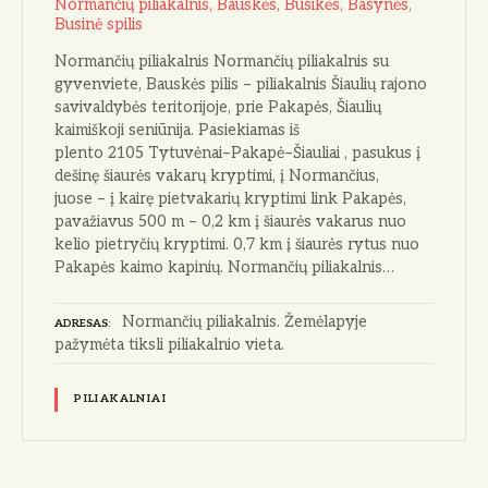
Normančių piliakalnis, Bauskės, Busikės, Basynės,
Businė spilis
Normančių piliakalnis Normančių piliakalnis su
gyvenviete, Bauskės pilis – piliakalnis Šiaulių rajono
savivaldybės teritorijoje, prie Pakapės, Šiaulių
kaimiškoji seniūnija. Pasiekiamas iš
plento 2105 Tytuvėnai–Pakapė–Šiauliai , pasukus į
dešinę šiaurės vakarų kryptimi, į Normančius,
juose – į kairę pietvakarių kryptimi link Pakapės,
pavažiavus 500 m – 0,2 km į šiaurės vakarus nuo
kelio pietryčių kryptimi. 0,7 km į šiaurės rytus nuo
Pakapės kaimo kapinių. Normančių piliakalnis…
Normančių piliakalnis. Žemėlapyje
ADRESAS
pažymėta tiksli piliakalnio vieta.
PILIAKALNIAI