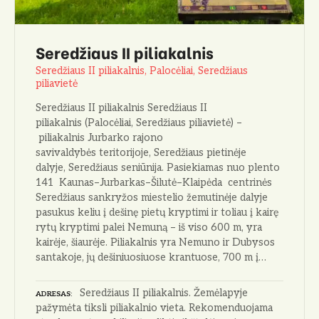
Seredžiaus II piliakalnis
Seredžiaus II piliakalnis, Palocėliai, Seredžiaus
piliavietė
Seredžiaus II piliakalnis Seredžiaus II
piliakalnis (Palocėliai, Seredžiaus piliavietė) –
piliakalnis Jurbarko rajono
savivaldybės teritorijoje, Seredžiaus pietinėje
dalyje, Seredžiaus seniūnija. Pasiekiamas nuo plento
141 Kaunas–Jurbarkas–Šilutė–Klaipėda centrinės
Seredžiaus sankryžos miestelio žemutinėje dalyje
pasukus keliu į dešinę pietų kryptimi ir toliau į kairę
rytų kryptimi palei Nemuną – iš viso 600 m, yra
kairėje, šiaurėje. Piliakalnis yra Nemuno ir Dubysos
santakoje, jų dešiniuosiuose krantuose, 700 m į…
Seredžiaus II piliakalnis. Žemėlapyje
ADRESAS
pažymėta tiksli piliakalnio vieta. Rekomenduojama