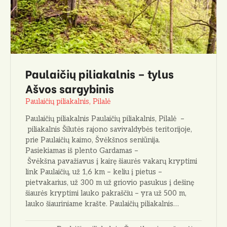
Paulaičių piliakalnis – tylus
Ašvos sargybinis
Paulaičių piliakalnis, Pilalė
Paulaičių piliakalnis Paulaičių piliakalnis, Pilalė –
piliakalnis Šilutės rajono savivaldybės teritorijoje,
prie Paulaičių kaimo, Švėkšnos seniūnija.
Pasiekiamas iš plento Gardamas –
Švėkšna pavažiavus į kairę šiaurės vakarų kryptimi
link Paulaičių, už 1,6 km – keliu į pietus –
pietvakarius, už 300 m už griovio pasukus į dešinę
šiaurės kryptimi lauko pakraščiu – yra už 500 m,
lauko šiauriniame krašte. Paulaičių piliakalnis…