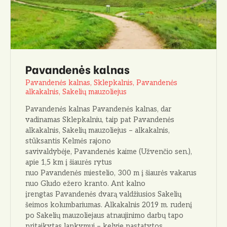
Pavandenės kalnas
Pavandenės kalnas, Sklepkalnis, Pavandenės
alkakalnis, Sakelių mauzoliejus
Pavandenės kalnas Pavandenės kalnas, dar
vadinamas Sklepkalniu, taip pat Pavandenės
alkakalnis, Sakelių mauzoliejus – alkakalnis,
stūksantis Kelmės rajono
savivaldybėje, Pavandenės kaime (Užvenčio sen.),
apie 1,5 km į šiaurės rytus
nuo Pavandenės miestelio, 300 m į šiaurės vakarus
nuo Gludo ežero kranto. Ant kalno
įrengtas Pavandenės dvarą valdžiusios Sakelių
šeimos kolumbariumas. Alkakalnis 2019 m. rudenį
po Sakelių mauzoliejaus atnaujinimo darbų tapo
pritaikytas lankymui – kelyje pastatytos