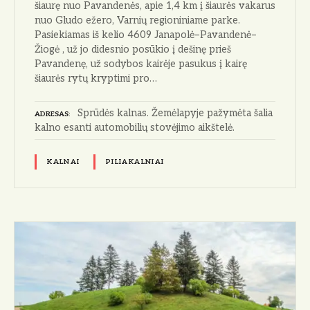
šiaurę nuo Pavandenės, apie 1,4 km į šiaurės vakarus
nuo Gludo ežero, Varnių regioniniame parke.
Pasiekiamas iš kelio 4609 Janapolė–Pavandenė–
Žiogė , už jo didesnio posūkio į dešinę prieš
Pavandenę, už sodybos kairėje pasukus į kairę
šiaurės rytų kryptimi pro…
Sprūdės kalnas. Žemėlapyje pažymėta šalia
ADRESAS
kalno esanti automobilių stovėjimo aikštelė.
KALNAI
PILIAKALNIAI