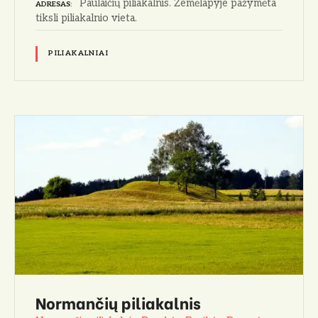
Paulaičių piliakalnis. Žemėlapyje pažymėta
ADRESAS
tiksli piliakalnio vieta.
PILIAKALNIAI
Normančių piliakalnis