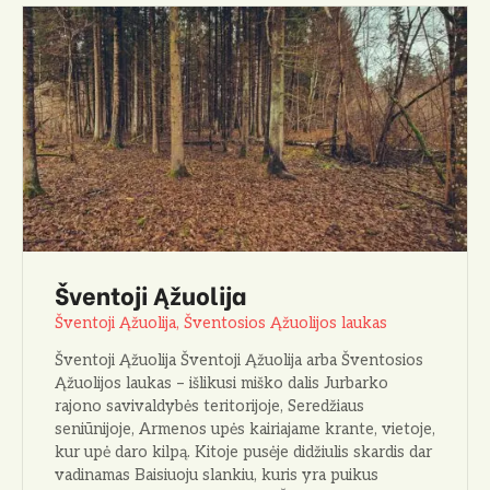
Šventoji Ąžuolija
Šventoji Ąžuolija, Šventosios Ąžuolijos laukas
Šventoji Ąžuolija Šventoji Ąžuolija arba Šventosios
Ąžuolijos laukas – išlikusi miško dalis Jurbarko
rajono savivaldybės teritorijoje, Seredžiaus
seniūnijoje, Armenos upės kairiajame krante, vietoje,
kur upė daro kilpą. Kitoje pusėje didžiulis skardis dar
vadinamas Baisiuoju slankiu, kuris yra puikus