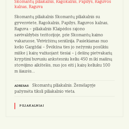
Skomantų piliakalnis, Ragokalnis, Papilys, Raguvos
kalnas, Raguva
Skomantų piliakalnis Skomantų piliakalnis su
gyvenviete, Ragokalnis, Papilys, Raguvos kalnas,
Raguva – piliakalnis Klaipėdos rajono
savivaldybės teritorijoje, prie Skomantų kaimo
vakaruose, Veiviržėnų seniūnija. Pasiekiamas nuo
kelio Gargždai – Švėkšna ties jo nežymiu posūkiu
miške į kairę važiuojant tiesiai – į dešinę pietvakarių
kryptimi buvusiu ankstesniu keliu 450 m iki mašinų
stovėjimo aikštelės, nuo jos eiti į kairę keliuku 100
m šiaurės…
Skomantų piliakalnis. Žemėlapyje
ADRESAS
pažymėta tiksli piliakalnio vieta.
PILIAKALNIAI