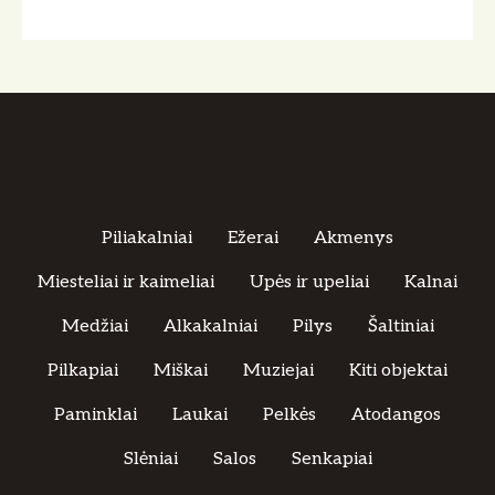
ų
n
a
v
i
g
Piliakalniai
Ežerai
Akmenys
a
Miesteliai ir kaimeliai
Upės ir upeliai
Kalnai
c
Medžiai
Alkakalniai
Pilys
Šaltiniai
i
Pilkapiai
Miškai
Muziejai
Kiti objektai
j
Paminklai
Laukai
Pelkės
Atodangos
a
Slėniai
Salos
Senkapiai