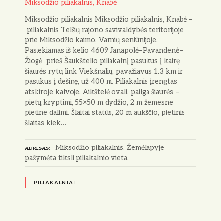
Miksodžio piliakalnis, Knabė
Miksodžio piliakalnis Miksodžio piliakalnis, Knabė –
piliakalnis Telšių rajono savivaldybės teritorijoje,
prie Miksodžio kaimo, Varnių seniūnijoje.
Pasiekiamas iš kelio 4609 Janapolė–Pavandenė–
Žiogė prieš Šaukštelio piliakalnį pasukus į kairę
šiaurės rytų link Viekšnalių, pavažiavus 1,3 km ir
pasukus į dešinę, už 400 m. Piliakalnis įrengtas
atskiroje kalvoje. Aikštelė ovali, pailga šiaurės –
pietų kryptimi, 55×50 m dydžio, 2 m žemesne
pietine dalimi. Šlaitai statūs, 20 m aukščio, pietinis
šlaitas kiek…
Miksodžio piliakalnis. Žemėlapyje
ADRESAS
pažymėta tiksli piliakalnio vieta.
PILIAKALNIAI