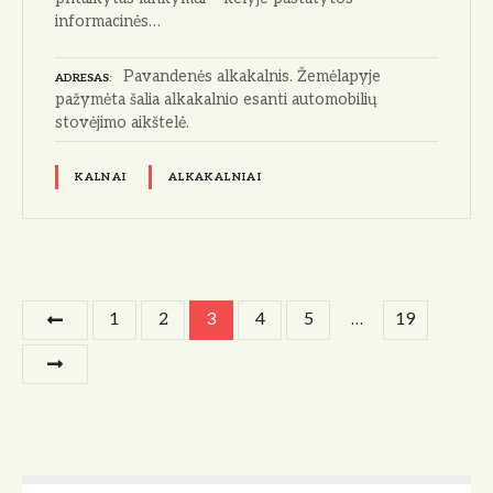
informacinės…
Pavandenės alkakalnis. Žemėlapyje
ADRESAS
pažymėta šalia alkakalnio esanti automobilių
stovėjimo aikštelė.
KALNAI
ALKAKALNIAI
Į
1
2
3
4
5
…
19
r
a
š