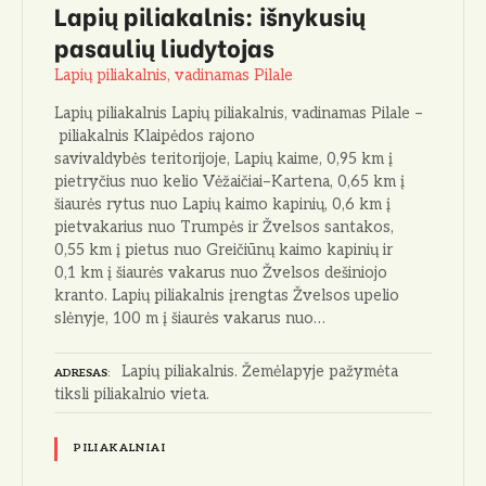
Lapių piliakalnis: išnykusių
pasaulių liudytojas
Lapių piliakalnis, vadinamas Pilale
Lapių piliakalnis Lapių piliakalnis, vadinamas Pilale –
piliakalnis Klaipėdos rajono
savivaldybės teritorijoje, Lapių kaime, 0,95 km į
pietryčius nuo kelio Vėžaičiai–Kartena, 0,65 km į
šiaurės rytus nuo Lapių kaimo kapinių, 0,6 km į
pietvakarius nuo Trumpės ir Žvelsos santakos,
0,55 km į pietus nuo Greičiūnų kaimo kapinių ir
0,1 km į šiaurės vakarus nuo Žvelsos dešiniojo
kranto. Lapių piliakalnis įrengtas Žvelsos upelio
slėnyje, 100 m į šiaurės vakarus nuo…
Lapių piliakalnis. Žemėlapyje pažymėta
ADRESAS
tiksli piliakalnio vieta.
PILIAKALNIAI