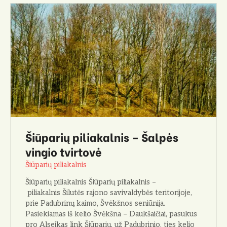
Šiūparių piliakalnis – Šalpės
vingio tvirtovė
Šiūparių piliakalnis
Šiūparių piliakalnis Šiūparių piliakalnis –
piliakalnis Šilutės rajono savivaldybės teritorijoje,
prie Padubrinų kaimo, Švėkšnos seniūnija.
Pasiekiamas iš kelio Švėkšna – Daukšaičiai, pasukus
pro Alseikas link Šiūparių, už Padubrinio, ties kelio