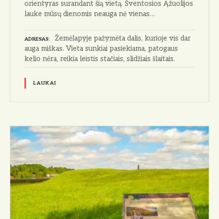
orientyras surandant šią vietą. Šventosios Ąžuolijos
lauke mūsų dienomis neauga nė vienas…
Žemėlapyje pažymėta dalis, kurioje vis dar
ADRESAS
auga miškas. Vieta sunkiai pasiekiama, patogaus
kelio nėra, reikia leistis stačiais, slidžiais šlaitais.
LAUKAI