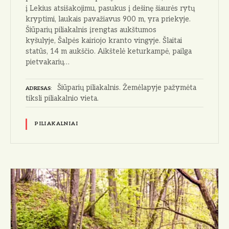
į Lekius atsišakojimu, pasukus į dešinę šiaurės rytų
kryptimi, laukais pavažiavus 900 m, yra priekyje.
Šiūparių piliakalnis įrengtas aukštumos
kyšulyje, Šalpės kairiojo kranto vingyje. Šlaitai
statūs, 14 m aukščio. Aikštelė keturkampė, pailga
pietvakarių…
Šiūparių piliakalnis. Žemėlapyje pažymėta
ADRESAS
tiksli piliakalnio vieta.
PILIAKALNIAI