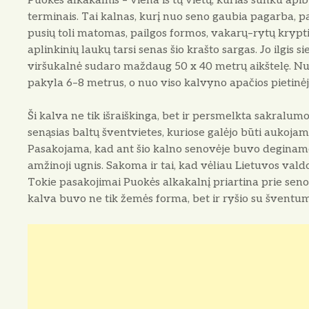
Puokės alkakalnis – viena iš tų vietų, kurias sunku api
terminais. Tai kalnas, kurį nuo seno gaubia pagarba, p
pusių toli matomas, pailgos formos, vakarų–rytų krypti
aplinkinių laukų tarsi senas šio krašto sargas. Jo ilgis s
viršukalnė sudaro maždaug 50 x 40 metrų aikštelę. Nuo
pakyla 6–8 metrus, o nuo viso kalvyno apačios pietinėje
Ši kalva ne tik išraiškinga, bet ir persmelkta sakralum
senąsias baltų šventvietes, kuriose galėjo būti aukoja
Pasakojama, kad ant šio kalno senovėje buvo deginamos
amžinoji ugnis. Sakoma ir tai, kad vėliau Lietuvos val
Tokie pasakojimai Puokės alkakalnį priartina prie senos
kalva buvo ne tik žemės forma, bet ir ryšio su šventum