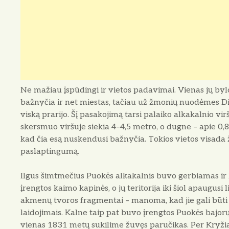
Ne mažiau įspūdingi ir vietos padavimai. Vienas jų bylo
bažnyčia ir net miestas, tačiau už žmonių nuodėmes D
viską prarijo. Šį pasakojimą tarsi palaiko alkakalnio vi
skersmuo viršuje siekia 4–4,5 metro, o dugne – apie 0,8
kad čia esą nuskendusi bažnyčia. Tokios vietos visada 
paslaptingumą.
Ilgus šimtmečius Puokės alkakalnis buvo gerbiamas ir k
įrengtos kaimo kapinės, o jų teritorija iki šiol apaugusi
akmenų tvoros fragmentai – manoma, kad jie gali būti 
laidojimais. Kalne taip pat buvo įrengtos Puokės bajorų
vienas 1831 metų sukilime žuvęs paručikas. Per Kryži