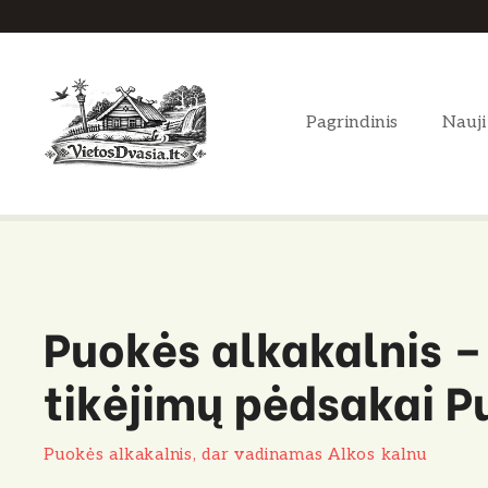
P
e
r
e
Pagrindinis
Nauji
i
t
i
p
r
i
e
Puokės alkakalnis –
t
u
tikėjimų pėdsakai P
r
i
n
Puokės alkakalnis, dar vadinamas Alkos kalnu
i