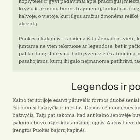
koplytėlės ir gyvi padavimai apie pradingusį miestą
kryžių ir akmenų tvoros fragmentų, lankytojas čia ga
kalvoje, o vietoje, kuri ilgus amžius žmonėms reiškė
akcentą.
Puokės alkakalnis – tai viena iš tų Žemaitijos vietų,
juntama ne vien tekstuose ar legendose, bet ir pačioj
paliko daug sluoksnių: baltų šventvietės atminimą, 
pasakojimus, kurių iki galo neįmanoma patikrinti, tači
Legendos ir p
Kalno teritorijoje esanti piltuvėlio formos duobė seni
čia buvusi bažnyčia ir miestas. Dievas už nuodėmes nu
bažnyčią. Taip pat sakoma, kad ant kalno senovėje b
įsakymu buvo užgesinta amžinoji ugnis. Aukos buvo de
įrengtos Puokės bajorų kapinės.