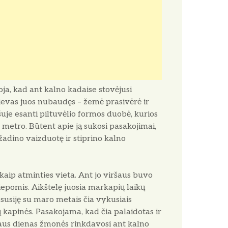
ja, kad ant kalno kadaise stovėjusi
ievas juos nubaudęs – žemė prasivėrė ir
ršuje esanti piltuvėlio formos duobė, kurios
 metro. Būtent apie ją sukosi pasakojimai,
žadino vaizduotę ir stiprino kalno
aip atminties vieta. Ant jo viršaus buvo
 liepomis. Aikštelę juosia markapių laikų
susiję su maro metais čia vykusiais
 kapinės. Pasakojama, kad čia palaidotas ir
aus dienas žmonės rinkdavosi ant kalno