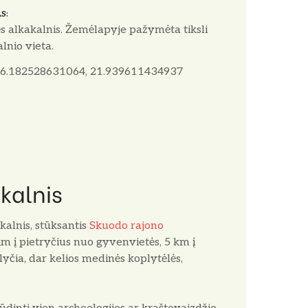
AS
s alkakalnis. Žemėlapyje pažymėta tiksli
lnio vieta.
6.182528631064, 21.939611434937
kalnis
kalnis, stūksantis
Skuodo rajono
5 km į pietryčius nuo gyvenvietės, 5 km į
yčia, dar kelios medinės koplytėlės,