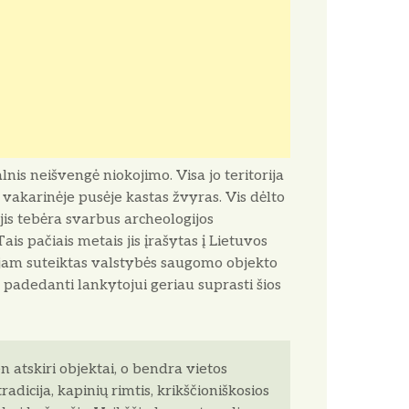
lnis neišvengė niokojimo. Visa jo teritorija
, o vakarinėje pusėje kastas žvyras. Vis dėlto
n jis tebėra svarbus archeologijos
s pačiais metais jis įrašytas į Lietuvos
 jam suteiktas valstybės saugomo objekto
, padedanti lankytojui geriau suprasti šios
n atskiri objektai, o bendra vietos
adicija, kapinių rimtis, krikščioniškosios