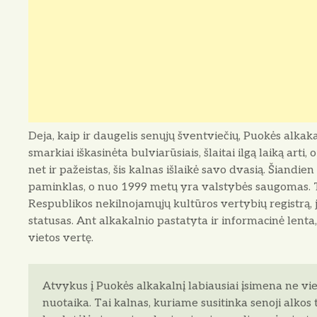
Deja, kaip ir daugelis senųjų šventviečių, Puokės alkaka
smarkiai iškasinėta bulviarūsiais, šlaitai ilgą laiką arti
net ir pažeistas, šis kalnas išlaikė savo dvasią. Šiandie
paminklas, o nuo 1999 metų yra valstybės saugomas. Tai
Respublikos nekilnojamųjų kultūros vertybių registrą,
statusas. Ant alkakalnio pastatyta ir informacinė lenta
vietos vertę.
Atvykus į Puokės alkakalnį labiausiai įsimena ne vie
nuotaika. Tai kalnas, kuriame susitinka senoji alkos tr