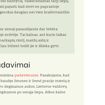
 bei bažnyčią. Vaikščiodamas tarp liepų,
li pajusti, kad stovi ne paprastoje
 gerokai daugiau nei vien kraštovaizdžio
 kur senoji pasaulėjauta dar tebėra
e erdvėje. Tai kalnas, ant kurio laikas
markapių rimtį, maldų aidą ir
au būtent todėl jie ir išlieka gyvi.
adavimai
ai minima
padavimuose
. Pasakojama, kad
baudęs žmones ir žemė prarijo miestą ir
uvo deginamos aukos, Lietuvos valdovų
ginamos po senąja liepa. Alkos kalne