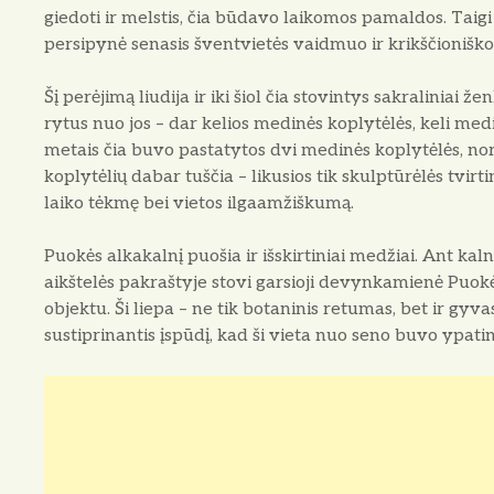
giedoti ir melstis, čia būdavo laikomos pamaldos. Taigi 
persipynė senasis šventvietės vaidmuo ir krikščioniškoji
Šį perėjimą liudija ir iki šiol čia stovintys sakraliniai ž
rytus nuo jos – dar kelios medinės koplytėlės, keli med
metais čia buvo pastatytos dvi medinės koplytėlės, nors
koplytėlių dabar tuščia – likusios tik skulptūrėlės tvirt
laiko tėkmę bei vietos ilgaamžiškumą.
Puokės alkakalnį puošia ir išskirtiniai medžiai. Ant ka
aikštelės pakraštyje stovi garsioji devynkamienė Puok
objektu. Ši liepa – ne tik botaninis retumas, bet ir gyva
sustiprinantis įspūdį, kad ši vieta nuo seno buvo ypati