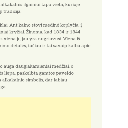
alkakalnis ilgainiui tapo vieta, kurioje
 tradicija.
enklai. Ant kalno stovi medinė koplyčia, į
iniai kryžiai. Žinoma, kad 1834 ir 1844
 viena jų jau yra nugriuvusi. Viena iš
inimo detalės, tačiau ir tai savaip kalba apie
lno auga daugiakamieniai medžiai, o
ės liepa, paskelbta gamtos paveldo
s alkakalnio simbolis, dar labiau
nga.