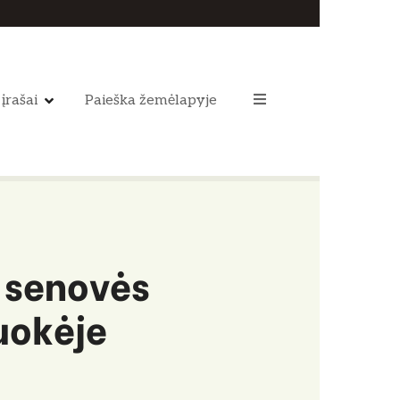
 įrašai
Paieška žemėlapyje
 senovės
uokėje