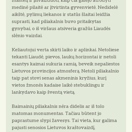
mastelį ir įsivaizduoti, kaip čia galėjo atrodyti
medinė pilaitė ar įtvirtinta gyvenvietė. Nedidelė
aikštė, pylimų liekanos ir statūs šlaitai leidžia
suprasti, kad piliakalnis buvo pritaikytas
gynybai, o iš viršaus atsiveria gražūs Liaudės
slėnio vaizdai.
Keliautojui verta skirti laiko ir aplinkai. Netoliese
tekanti Liaudė, pievos, laukų horizontai ir netoli
esantys kaimai sukuria ramią, beveik nepaliestos
Lietuvos provincijos atmosferą. Netoli piliakalnio
taip pat stovi senas akmeninis kryžius, kurį
vietos žmonės kadaise laikė stebuklingu ir
lankydavo kaip šventą vietą.
Baimainių piliakalnis nėra didelis ar iš tolo
matomas monumentas. Tačiau būtent jo
paprastume slypi žavesys. Tai vieta, kur galima
pajusti senosios Lietuvos kraštovaizdį,