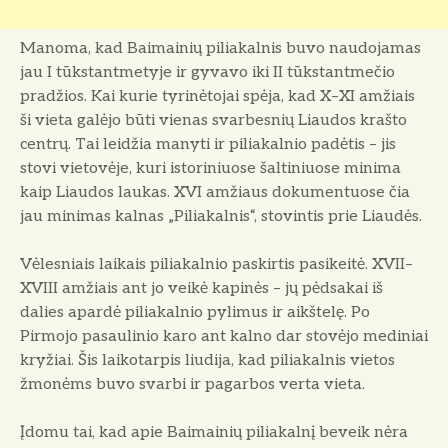
Manoma, kad Baimainių piliakalnis buvo naudojamas
jau I tūkstantmetyje ir gyvavo iki II tūkstantmečio
pradžios. Kai kurie tyrinėtojai spėja, kad X–XI amžiais
ši vieta galėjo būti vienas svarbesnių Liaudos krašto
centrų. Tai leidžia manyti ir piliakalnio padėtis – jis
stovi vietovėje, kuri istoriniuose šaltiniuose minima
kaip Liaudos laukas. XVI amžiaus dokumentuose čia
jau minimas kalnas „Piliakalnis“, stovintis prie Liaudės.
Vėlesniais laikais piliakalnio paskirtis pasikeitė. XVII–
XVIII amžiais ant jo veikė kapinės – jų pėdsakai iš
dalies apardė piliakalnio pylimus ir aikštelę. Po
Pirmojo pasaulinio karo ant kalno dar stovėjo mediniai
kryžiai. Šis laikotarpis liudija, kad piliakalnis vietos
žmonėms buvo svarbi ir pagarbos verta vieta.
Įdomu tai, kad apie Baimainių piliakalnį beveik nėra