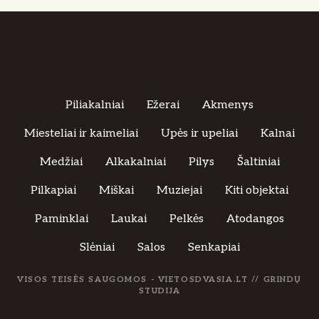
Piliakalniai
Ežerai
Akmenys
Miesteliai ir kaimeliai
Upės ir upeliai
Kalnai
Medžiai
Alkakalniai
Pilys
Šaltiniai
Pilkapiai
Miškai
Muziejai
Kiti objektai
Paminklai
Laukai
Pelkės
Atodangos
Slėniai
Salos
Senkapiai
VISOS TEISĖS SAUGOMOS - VIETOSDVASIA.LT //
GRINDŲ
STUDIJA