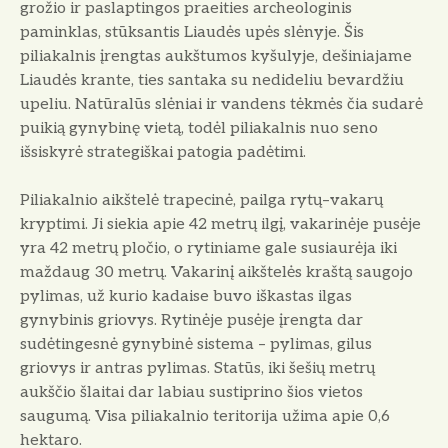
grožio ir paslaptingos praeities archeologinis
paminklas, stūksantis Liaudės upės slėnyje. Šis
piliakalnis įrengtas aukštumos kyšulyje, dešiniajame
Liaudės krante, ties santaka su nedideliu bevardžiu
upeliu. Natūralūs slėniai ir vandens tėkmės čia sudarė
puikią gynybinę vietą, todėl piliakalnis nuo seno
išsiskyrė strategiškai patogia padėtimi.
Piliakalnio aikštelė trapecinė, pailga rytų–vakarų
kryptimi. Ji siekia apie 42 metrų ilgį, vakarinėje pusėje
yra 42 metrų pločio, o rytiniame gale susiaurėja iki
maždaug 30 metrų. Vakarinį aikštelės kraštą saugojo
pylimas, už kurio kadaise buvo iškastas ilgas
gynybinis griovys. Rytinėje pusėje įrengta dar
sudėtingesnė gynybinė sistema – pylimas, gilus
griovys ir antras pylimas. Statūs, iki šešių metrų
aukščio šlaitai dar labiau sustiprino šios vietos
saugumą. Visa piliakalnio teritorija užima apie 0,6
hektaro.