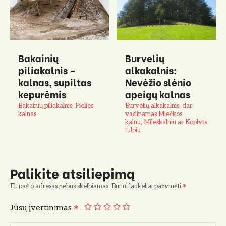
Bakainių
Burvelių
piliakalnis –
alkakalnis:
kalnas, supiltas
Nevėžio slėnio
kepurėmis
apeigų kalnas
Bakainių piliakalnis, Pielies
Burvelių alkakalnis, dar
kalnas
vadinamas Mlečkos
kalnu, Mileškalniu ar Koplyts
tulpiu
Palikite atsiliepimą
El. pašto adresas nebus skelbiamas.
Būtini laukeliai pažymėti
Jūsų įvertinimas