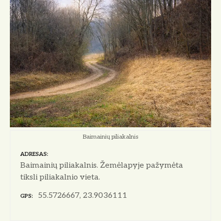
Baimainių piliakalnis
ADRESAS
Baimainių piliakalnis. Žemėlapyje pažymėta
tiksli piliakalnio vieta.
55.5726667, 23.9036111
GPS