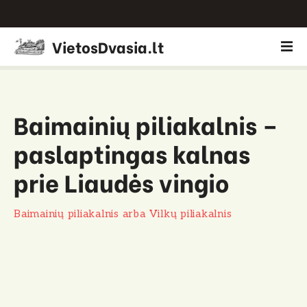
P
VietosDvasia.lt
e
r
e
i
Baimainių piliakalnis –
t
i
paslaptingas kalnas
p
r
prie Liaudės vingio
i
e
Baimainių piliakalnis arba Vilkų piliakalnis
t
u
r
i
n
i