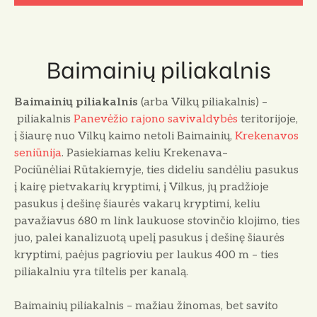
Baimainių piliakalnis
Baimainių piliakalnis
(arba Vilkų piliakalnis) –
piliakalnis
Panevėžio rajono savivaldybės
teritorijoje,
į šiaurę nuo Vilkų kaimo netoli Baimainių,
Krekenavos
seniūnija
. Pasiekiamas keliu Krekenava–
Pociūnėliai Rūtakiemyje, ties dideliu sandėliu pasukus
į kairę pietvakarių kryptimi, į Vilkus, jų pradžioje
pasukus į dešinę šiaurės vakarų kryptimi, keliu
pavažiavus 680 m link laukuose stovinčio klojimo, ties
juo, palei kanalizuotą upelį pasukus į dešinę šiaurės
kryptimi, paėjus pagrioviu per laukus 400 m – ties
piliakalniu yra tiltelis per kanalą.
Baimainių piliakalnis – mažiau žinomas, bet savito