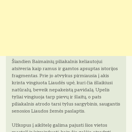
Šiandien Baimainių piliakalnis keliautojui
atsiveria kaip ramus ir gamtos apsuptas istorijos
fragmentas. Prie jo atvykus pirmiausia į akis
krinta vingiuota Liaudės upė, kuri čia išlaikiusi
natūralų, beveik nepakeistą pavidalą. Upelis
tyliai vingiuoja tarp pievų ir šlaitų, o pats
piliakalnis atrodo tarsi tylus sargybinis, saugantis
senosios Liaudos žemės paslaptis.
Užkopus į aikštelę galima pajusti šios vietos