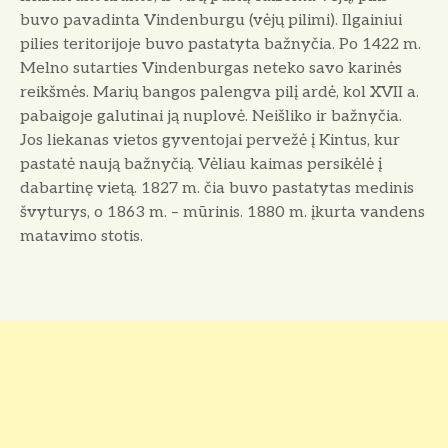
buvo pavadinta Vindenburgu (vėjų pilimi). Ilgainiui
pilies teritorijoje buvo pastatyta bažnyčia. Po 1422 m.
Melno sutarties Vindenburgas ne­teko savo karinės
reikšmės. Marių bangos palengva pilį ardė, kol XVII a.
pabaigoje galutinai ją nuplovė. Neišliko ir bažnyčia.
Jos liekanas vietos gyventojai pervežė į Kintus, kur
pastatė naują bažnyčią. Vėliau kaimas persikėlė į
dabartinę vietą. 1827 m. čia buvo pastatytas medinis
švyturys, o 1863 m. – mūrinis. 1880 m. įkurta vandens
matavimo stotis.