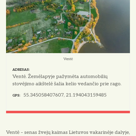
Ventė
ADRESAS
Ventė. Žemėlapyje pažymėta automobilių
stovėjimo aikštelė šalia kelio vedančio prie rago.
55.345058407607, 21.194043159485
GPS
Ventė – senas žvejų kaimas Lietuvos vakarinėje dalyje,