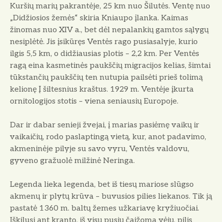
Kuršių ma­rių pakrantėje, 25 km nuo Šilutės. Ventę nuo
„Didžiosios žemės“ skiria Kniaupo įlanka. Kaimas
žinomas nuo XIV a., bet dėl nepalankių gamtos sąlygų
nesiplėtė. Jis įsikūręs Ventės rago pusiasalyje, kurio
ilgis 5,5 km, o didžiausias plotis – 2,2 km. Per Ventės
ragą eina kasmetinės paukščių migracijos kelias, šimtai
tūkstančių paukščių ten nutupia pailsėti prieš tolimą
kelionę Į šiltesnius kraštus. 1929 m. Ventėje įkurta
ornitologijos stotis – viena seniausių Europoje.
Dar ir dabar senieji žvejai, į marias pasiėmę vaikų ir
vaikaičių, rodo paslaptingą vietą, kur, anot padavimo,
akmeninėje pilyje su savo vyru, Ventės valdovu,
gyveno gražuolė milžinė Neringa.
Legenda lieka legenda, bet iš tiesų mariose slūgso
akmenų ir plytų krūva – buvusios pilies liekanos. Tik ją
pastatė 1360 m. baltų žemes užkariavę kryžiuočiai.
Iškilusi ant kranto, iš visų pusių čaižoma vėjų, pilis