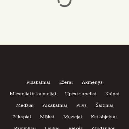
Piliakalniai
Ežerai
Akmenys
Miesteliai ir kaimeliai
Upės ir upeliai
Kalnai
Medžiai
Alkakalniai
Pilys
Šaltiniai
Pilkapiai
Miškai
Muziejai
Kiti objektai
Paminklai
Laukai
Pelkės
Atodangos