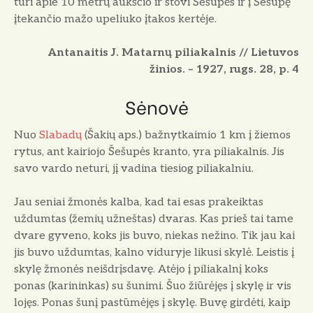
turi apie 10 metrų aukščio ir stovi Šešupės ir į Šešupę
įtekančio mažo upeliuko įtakos kertėje.
Antanaitis J. Matarnų piliakalnis // Lietuvos
žinios. – 1927, rugs. 28, p. 4
Sėnovė
Nuo
Slabadų
(Šakių aps.) bažnytkaimio 1 km į žiemos
rytus, ant kairiojo Šešupės kranto, yra piliakalnis. Jis
savo vardo neturi, jį vadina tiesiog piliakalniu.
Jau seniai žmonės kalba, kad tai esas prakeiktas
uždumtas (žemių užneštas) dvaras. Kas prieš tai tame
dvare gyveno, koks jis buvo, niekas nežino. Tik jau kai
jis buvo uždumtas, kalno viduryje likusi skylė. Leistis į
skylę žmonės neišdrįsdavę. Atėjo į piliakalnį koks
ponas (karininkas) su šunimi. Šuo žiūrėjęs į skylę ir vis
lojęs. Ponas šunį pastūmėjęs į skylę. Buvę girdėti, kaip