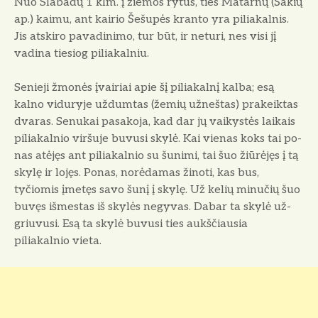
Nuo Slabadų 1 klm. į žiemos rytus, ties Matarnų (Šakių
ap.) kaimu, ant kairio Šešupės kran­to yra piliakalnis.
Jis atskiro pa­vadinimo, tur būt, ir neturi, nes visi jį
vadina tiesiog piliakalniu.
Senieji žmonės įvairiai apie šį piliakalnį kalba; esą
kalno vi­duryje uždumtas (žemių užneš­tas) prakeiktas
dvaras. Senukai pasakoja, kad dar jų vaikystės laikais
piliakalnio viršuje buvusi skylė. Kai vienas koks tai po­
nas atėjęs ant piliakalnio su šu­nimi, tai šuo žiūrėjęs į tą
skylę ir lojęs. Ponas, norėdamas ži­noti, kas bus,
tyčiomis įmetęs savo šunį į skylę. Už kelių mi­nučių šuo
buvęs išmestas iš skylės negyvas. Dabar ta skylė už­
griuvusi. Esą ta skylė buvusi ties aukščiausia
piliakalnio vieta.