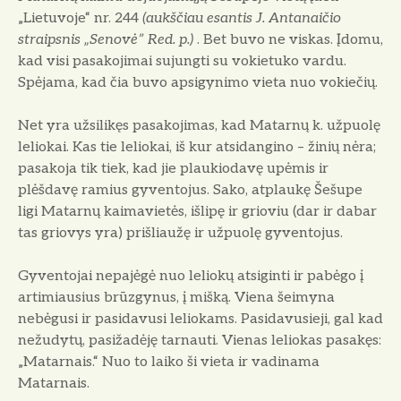
„Lietuvoje“ nr. 244
(aukščiau esantis J. Antanaičio
straipsnis „Senovė” Red. p.)
. Bet buvo ne viskas. Įdomu,
kad visi pasakojimai sujungti su vokietuko vardu.
Spėjama, kad čia buvo apsigynimo vieta nuo vokiečių.
Net yra užsilikęs pasakojimas, kad Matarnų k. užpuolę
leliokai. Kas tie leliokai, iš kur atsidangino – žinių nėra;
pasakoja tik tiek, kad jie plaukiodavę upėmis ir
plėšdavę ramius gyventojus. Sako, atplaukę Šešupe
ligi Matarnų kaimavietės, išlipę ir grioviu (dar ir dabar
tas griovys yra) prišliaužę ir užpuolę gyventojus.
Gyventojai nepajėgė nuo leliokų atsiginti ir pabėgo į
artimiausius brūzgynus, į mišką. Viena šeimyna
nebėgusi ir pasidavusi leliokams. Pasidavusieji, gal kad
nežudytų, pasižadėję tarnauti. Vienas leliokas pasakęs:
„Matarnais.“ Nuo to laiko ši vieta ir vadinama
Matarnais.