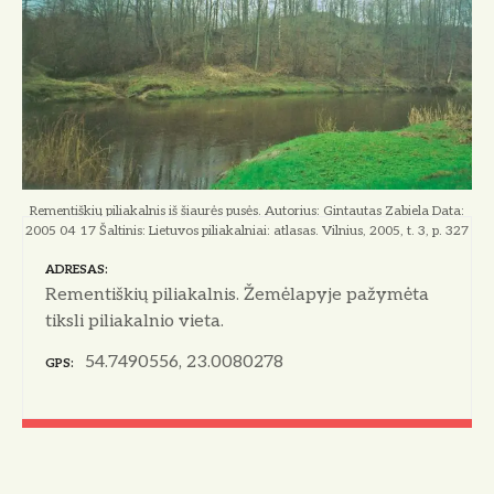
o
Rementiškių piliakalnis iš šiaurės pusės. Autorius: Gintautas Zabiela Data:
2005 04 17 Šaltinis: Lietuvos piliakalniai: atlasas. Vilnius, 2005, t. 3, p. 327
ADRESAS
Rementiškių piliakalnis. Žemėlapyje pažymėta
tiksli piliakalnio vieta.
54.7490556, 23.0080278
GPS