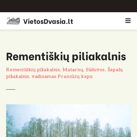
P
VietosDvasia.lt
e
r
e
i
Rementiškių piliakalnis
t
i
p
Rementiškių piliakalnis, Matarnų, Sūduvos, Šapalų
r
piliakalnis, vadinamas Prancūzų kapu
i
e
t
u
r
i
n
i