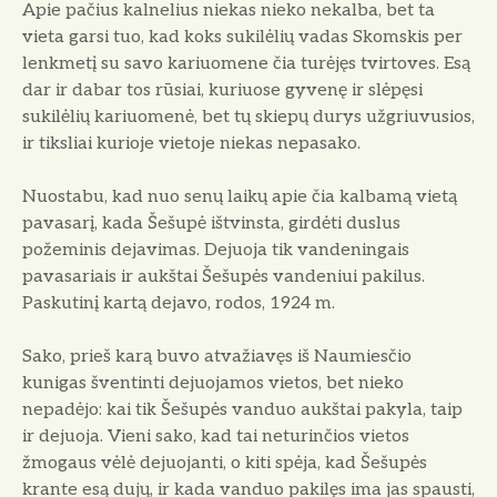
Apie pačius kalnelius niekas nieko nekalba, bet ta
vieta garsi tuo, kad koks sukilėlių vadas Skomskis per
lenkmetį su savo kariuomene čia turėjęs tvirtoves. Esą
dar ir dabar tos rūsiai, kuriuose gyvenę ir slėpęsi
sukilėlių kariuomenė, bet tų skiepų durys užgriuvusios,
ir tiksliai kurioje vietoje niekas nepasako.
Nuostabu, kad nuo senų laikų apie čia kalbamą vietą
pavasarį, kada Šešupė ištvinsta, girdėti duslus
požeminis dejavimas. Dejuoja tik vandeningais
pavasariais ir aukštai Šešupės vandeniui pakilus.
Paskutinį kartą dejavo, rodos, 1924 m.
Sako, prieš karą buvo atvažiavęs iš Naumiesčio
kunigas šventinti dejuojamos vietos, bet nieko
nepadėjo: kai tik Šešupės vanduo aukštai pakyla, taip
ir dejuoja. Vieni sako, kad tai neturinčios vietos
žmogaus vėlė dejuojanti, o kiti spėja, kad Šešupės
krante esą dujų, ir kada vanduo pakilęs ima jas spausti,