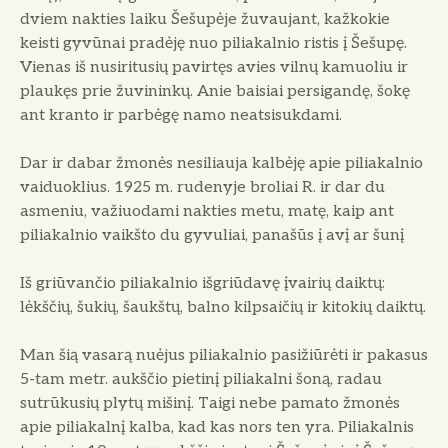
dviem nakties laiku Šešupėje žu­vaujant, kažkokie
keisti gyvūnai pradėję nuo piliakalnio ristis į Šešupę.
Vienas iš nusiritusių pavirtęs avies vilnų kamuoliu ir
plaukęs prie žuvininkų. Anie bai­siai persigandę, šokę
ant kranto ir parbėgę namo neatsisukdami.
Dar ir dabar žmonės nesi­liauja kalbėję apie piliakalnio
vai­duoklius. 1925 m. rudenyje bro­liai R. ir dar du
asmeniu, va­žiuodami nakties metu, matę, kaip ant
piliakalnio vaikšto du gyvuliai, panašūs į avį ar šunį
Iš griūvančio piliakalnio išgriūdavę įvairių daiktų:
lėkščių, šukių, šaukštų, balno kilpsaičių ir kitokių daiktų.
Man šią vasarą nuėjus piliakalnio pasižiūrėti ir pakasus
5-tam metr. aukščio pietinį piliakalni šoną, radau
sutrūkusių plytų mišinį. Taigi nebe pamato žmonės
apie piliakalnį kalba, kad kas nors ten yra. Piliakalnis