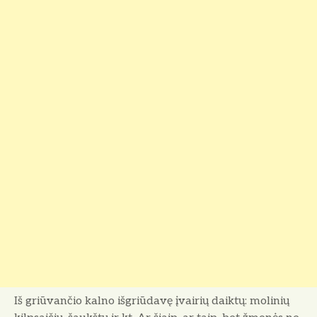
Iš griūvančio kalno išgriūdavę įvairių daiktų: molinių