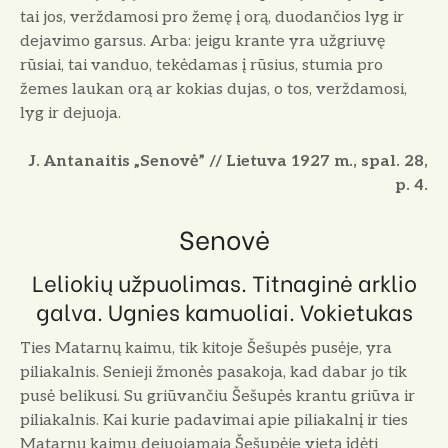
tai jos, verždamosi pro žemę į orą, duodančios lyg ir
dejavimo garsus. Arba: jeigu krante yra užgriuvę
rūsiai, tai vanduo, tekėdamas į rūsius, stumia pro
žemes laukan orą ar kokias dujas, o tos, verždamosi,
lyg ir dejuoja.
J. Antanaitis „Senovė” // Lietuva 1927 m., spal. 28,
p. 4.
Senovė
Leliokių užpuolimas. Titnaginė arklio
galva. Ugnies kamuoliai. Vokietukas
Ties Matarnų kaimu, tik kitoje Šešupės pusėje, yra
piliakalnis. Senieji žmonės pasakoja, kad dabar jo tik
pusė belikusi. Su griūvančiu Šešupės krantu griūva ir
piliakalnis. Kai kurie padavimai apie piliakalnį ir ties
Matarnų kaimu dejuojamąją Šešupėje vietą įdėti