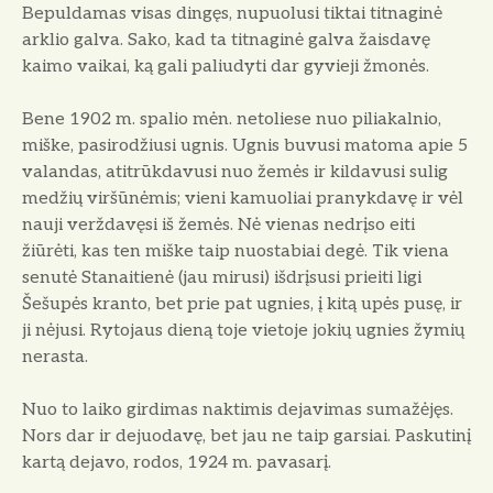
Bepuldamas visas dingęs, nupuolusi tiktai titnaginė
arklio galva. Sako, kad ta titnaginė galva žaisdavę
kaimo vaikai, ką gali paliudyti dar gyvieji žmonės.
Bene 1902 m. spalio mėn. netoliese nuo piliakalnio,
miške, pasirodžiusi ugnis. Ugnis buvusi matoma apie 5
valandas, atitrūkdavusi nuo žemės ir kildavusi sulig
medžių viršūnėmis; vieni kamuoliai pranykdavę ir vėl
nauji verždavęsi iš žemės. Nė vienas nedrįso eiti
žiūrėti, kas ten miške taip nuostabiai degė. Tik viena
senutė Stanaitienė (jau mirusi) išdrįsusi prieiti ligi
Šešupės kranto, bet prie pat ugnies, į kitą upės pusę, ir
ji nėjusi. Rytojaus dieną toje vietoje jokių ugnies žymių
nerasta.
Nuo to laiko girdimas naktimis dejavimas sumažėjęs.
Nors dar ir dejuodavę, bet jau ne taip garsiai. Paskutinį
kartą dejavo, rodos, 1924 m. pavasarį.