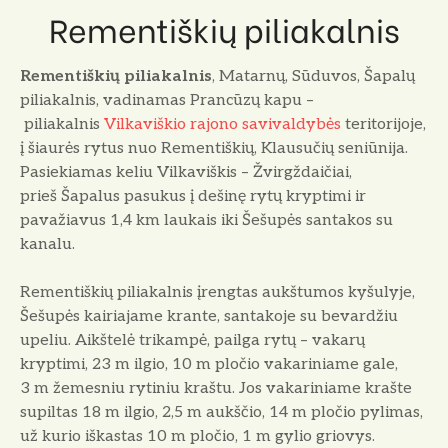
Rementiškių piliakalnis
Rementiškių piliakalnis
, Matarnų, Sūduvos, Šapalų
piliakalnis, vadinamas Prancūzų kapu –
piliakalnis
Vilkaviškio rajono savivaldybės
teritorijoje,
į šiaurės rytus nuo Rementiškių, Klausučių seniūnija.
Pasiekiamas keliu Vilkaviškis – Žvirgždaičiai,
prieš Šapalus pasukus į dešinę rytų kryptimi ir
pavažiavus 1,4 km laukais iki Šešupės santakos su
kanalu.
Rementiškių piliakalnis įrengtas aukštumos kyšulyje,
Šešupės kairiajame krante, santakoje su bevardžiu
upeliu. Aikštelė trikampė, pailga rytų – vakarų
kryptimi, 23 m ilgio, 10 m pločio vakariniame gale,
3 m žemesniu rytiniu kraštu. Jos vakariniame krašte
supiltas 18 m ilgio, 2,5 m aukščio, 14 m pločio pylimas,
už kurio iškastas 10 m pločio, 1 m gylio griovys.