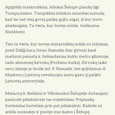
Apiplėšę matarniškius, leliokai Šešupe plaukę ligi
Tumpų kaimo. Tumpiškiai leliokus smarkiai sumušę,
kad tie net visą grobį palikę grįžo atgal, iš kur buvo
atsidanginę. Ta vieta, kur buvęs mūšis, vadinama
Slankiumi.
Ties ta vieta, kur buvęs matarniškių mūšis su leliokais,
prieš Didįjį karą Jonas Stanaitis (dar gyvas) kasė
malūnui pamatą ir, bekasdamas kokio metro gilumoje,
rado akmeninį kirvuką (Perkūno kulką). Kirvuką laikė
savo žinioje jo brolis inž. P. Stanaitis, bet grįždamas iš
Maskvos į Lietuvą revoliucijos metu gavo jį palikti
Lietuvių atstovybėje.
Matarnų k. Belskiui ir Višniauskui Šešupėje žuvaujant,
pasirodė piliakalnyje tas vokietukas. Priplaukę
žuvininkai luoteliais prie pat piliakalnio. Raitelis su
arkliu susisukęs ir puolęs nuo kalno į Šešupę.