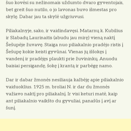
šuo kovėsi su nežinomais uždumto dvaro gyventojais,
bet greit šuo nutilo, o jo lavonas buvo išmestas pro
skylę. Dabar jau ta skylė užgriuvusi.
Piliakalnyje, sako, ir vaidindavęsi. Matarnų k. Kubilius
ir Slabadų Laurinaitis (abudu jau mirę) vieną naktį
Šešupėje žuvavę. Staiga nuo piliakalnio pradėjo ristis į
Šešupę kokie keisti gyvūnai. Vienas jų iššokęs į
vandenį ir pradėjęs plaukti prie žuvininkų. Anuodu
baisiai persigandę, šokę į krantą ir parbėgę namo.
Dar ir dabar žmonės nesiliauja kalbėję apie piliakalnio
vaiduoklius. 1925 m. broliai N. ir dar du žmonės
važiavo naktį pro piliakalnį. Ir visi keturi matė, kaip
ant piliakalnio vaikšto du gyvuliai, panašūs į avį ar
šunį.