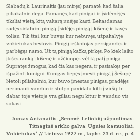
Slabadų k. Laurinaitis (jau miręs) pamatė, kad šalia
piliakalnio dega. Pamanęs, kad pinigai, ir įsidėmėjęs
tiksliai vietą, kitą vakarą nuėjęs kasti. Bekasdamas
radęs sidabrinį pinigą. Įsidėjęs pinigą į kišenę ir kasęs
toliau. Tik štai, kur buvęs kur nebuvęs, užpakalyje
vokietukas bestovis. Pinigų ieškotojas persigandęs ir
parbėgęs namo. Už tą pinigą kažką pirkęs. Po kiek laiko
įkišęs ranką į kišenę ir užčiuopęs vėl tą patį pinigą.
Supratęs žmogus, kad čia kas negera, ir pasisakęs per
išpažintį kunigui. Kunigas liepęs įmesti pinigą į Šešupę.
Netoli piliakalnio, kur buvo įmestas pinigas, pradėjęs
nerimauti vanduo ir stulpo pavidalu kilti į viršų. Ir
dabar toje vietoje yra giliau negu kitur ir vanduo vis
sukasi.
Juozas Antanaitis. „Senovė. Leliokių užpuolimas.
Titnaginė arklio galva. Ugnies kamuoliai.
Vokietukas” // Lietuva 1927 m., lapkr. 23 d. nr., p. 4