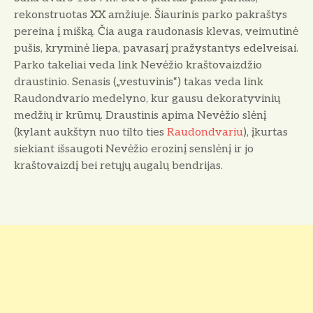
rekonstruotas XX amžiuje. Šiaurinis parko pakraštys
pereina į mišką. Čia auga raudonasis klevas, veimutinė
pušis, kryminė liepa, pavasarį pražystantys edelveisai.
Parko takeliai veda link Nevėžio kraštovaizdžio
draustinio. Senasis („vestuvinis“) takas veda link
Raudondvario medelyno, kur gausu dekoratyvinių
medžių ir krūmų. Draustinis apima Nevėžio slėnį
(kylant aukštyn nuo tilto ties
Raudondvariu
), įkurtas
siekiant išsaugoti Nevėžio erozinį senslėnį ir jo
kraštovaizdį bei retųjų augalų bendrijas.