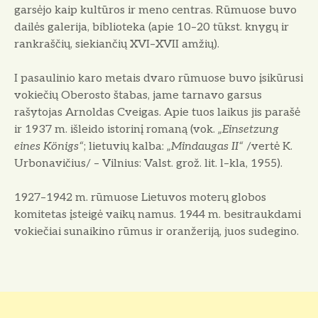
garsėjo kaip kultūros ir meno centras. Rūmuose buvo
dailės galerija, biblioteka (apie 10–20 tūkst. knygų ir
rankraščių, siekiančių XVI–XVII amžių).
I pasaulinio karo metais dvaro rūmuose buvo įsikūrusi
vokiečių Oberosto štabas, jame tarnavo garsus
rašytojas Arnoldas Cveigas. Apie tuos laikus jis parašė
ir 1937 m. išleido istorinį romaną (vok.
„Einsetzung
eines Königs“
; lietuvių kalba:
„Mindaugas II“
/vertė K.
Urbonavičius/ – Vilnius: Valst. grož. lit. l–kla, 1955).
1927–1942 m. rūmuose Lietuvos moterų globos
komitetas įsteigė vaikų namus. 1944 m. besitraukdami
vokiečiai sunaikino rūmus ir oranžeriją, juos sudegino.