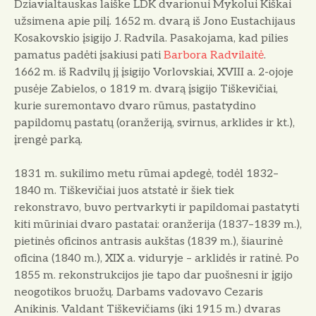
Dziavialtauskas laiške LDK dvarionui Mykolui Kiškai
užsimena apie pilį. 1652 m. dvarą iš Jono Eustachijaus
Kosakovskio įsigijo J. Radvila. Pasakojama, kad pilies
pamatus padėti įsakiusi pati
Barbora Radvilaitė
.
1662 m. iš Radvilų jį įsigijo Vorlovskiai, XVIII a. 2-ojoje
pusėje Zabielos, o 1819 m. dvarą įsigijo Tiškevičiai,
kurie suremontavo dvaro rūmus, pastatydino
papildomų pastatų (oranžeriją, svirnus, arklides ir kt.),
įrengė parką.
1831 m. sukilimo metu rūmai apdegė, todėl 1832–
1840 m. Tiškevičiai juos atstatė ir šiek tiek
rekonstravo, buvo pertvarkyti ir papildomai pastatyti
kiti mūriniai dvaro pastatai: oranžerija (1837–1839 m.),
pietinės oficinos antrasis aukštas (1839 m.), šiaurinė
oficina (1840 m.), XIX a. viduryje – arklidės ir ratinė. Po
1855 m. rekonstrukcijos jie tapo dar puošnesni ir įgijo
neogotikos bruožų. Darbams vadovavo Cezaris
Anikinis. Valdant Tiškevičiams (iki 1915 m.) dvaras