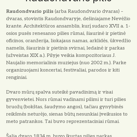
Raudondvario pilis
(arba Raudondvario dvaras) –
dvaras, stovintis Raudondvaryje, dešiniajame Nevėžio
krante. Architektūros ansamblis, kurį sudaro XVII a. 1-
osios pusės renesanso pilies rūmai, šiaurinė ir pietinė
oficinos, oranžerija, liokajaus namas, arklidės, ūkvedžio
namelis, šiaurinis ir pietinis svirnai, ledainė ir parkas
(užveistas XIX a.). Pilyje veikia kompozitoriaus J.
Naujalio memorialinis muziejus (nuo 2002 m.). Parke
organizuojami koncertai, festivaliai, parodos ir kiti
renginiai.
Dvaro mūrų spalva suteikė pavadinimą ir visai
gyvenvietei. Nors rūmai vadinami pilimi ir turi pilies
bruožų (bokštas, šaudymo angos), tačiau gynybinės
reikšmės neturėjo, sienas būtų nesunkiai įveikusios to
meto patrankos. Tai buvo reprezentaciniai rūmai.
Šalia dvaro 1834 m. buvo įkurtas pilies parkas,