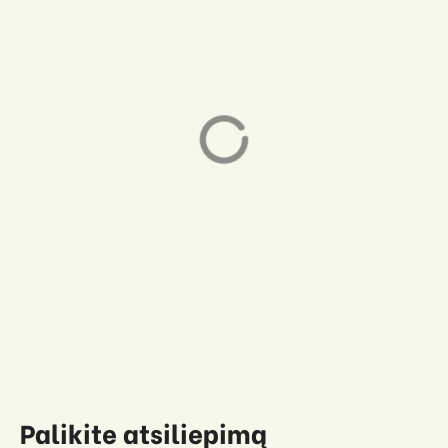
Pyplių piliakalnis
Veršvų piliakalnis
Pyplių piliakalnis
Veršvų piliakalnis,
Lampėdžių piliakalnis
Palikite atsiliepimą