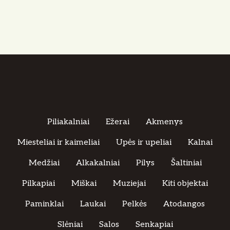
Piliakalniai
Ežerai
Akmenys
Miesteliai ir kaimeliai
Upės ir upeliai
Kalnai
Medžiai
Alkakalniai
Pilys
Šaltiniai
Pilkapiai
Miškai
Muziejai
Kiti objektai
Paminklai
Laukai
Pelkės
Atodangos
Slėniai
Salos
Senkapiai