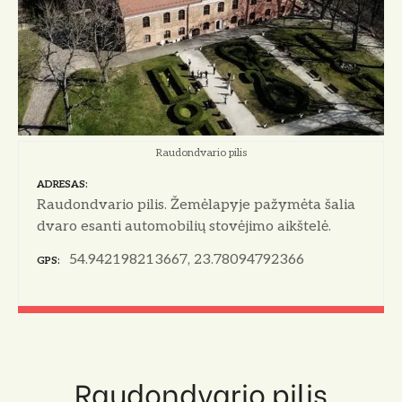
o
Raudondvario pilis
ADRESAS
Raudondvario pilis. Žemėlapyje pažymėta šalia
dvaro esanti automobilių stovėjimo aikštelė.
54.942198213667, 23.78094792366
GPS
Raudondvario pilis