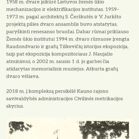
1958 m. dvare įsikūrė Lietuvos žemės ūkio
mechanizacijos ir elektrifikacijos institutas. 1959–
1973 m. pagal architektų S. Čerškutės ir V. Jurkšto
projektą pilies dvaro ansamblis buvo atstatytas,
paryškinti renesanso bruožai. Dabar rūmai priklauso
Žemės ūkio institutui 1994 m. dvaro rūmuose įrengta
Raudondvario ir grafų Tiškevičių istorijos ekspozicija,
taip pat ekspozicija kompozitoriaus J. Naujalio
atminimui, o 2002 m. sausio 1 d. jo garbei čia
atidarytas memorialinis muziejus. Atkurta grafų
dvaro vėliava.
2018 m. į kompleksą persikėlė Kauno rajono
savivaldybės administracijos Civilinės metrikacijos
skyrius
.