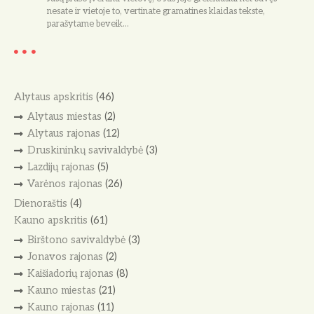
nesate ir vietoje to, vertinate gramatines klaidas tekste,
parašytame beveik…
Alytaus apskritis
(46)
Alytaus miestas
(2)
Alytaus rajonas
(12)
Druskininkų savivaldybė
(3)
Lazdijų rajonas
(5)
Varėnos rajonas
(26)
Dienoraštis
(4)
Kauno apskritis
(61)
Birštono savivaldybė
(3)
Jonavos rajonas
(2)
Kaišiadorių rajonas
(8)
Kauno miestas
(21)
Kauno rajonas
(11)