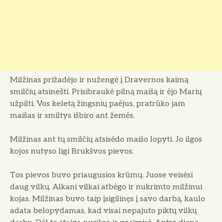
Milžinas prižadėjo ir nužengė į Dravernos kaimą
smilčių atsinešti. Prisibraukė pilną mai­šą ir ėjo Marių
užpilti. Vos keletą žingsnių pa­ėjus, pratrūko jam
maišas ir smiltys išbiro ant žemės.
Milžinas ant tų smilčių atsisėdo maišo lo­pyti. Jo ilgos
kojos nutyso ligi Brukšvos pie­vos.
Tos pievos buvo priaugusios krūmų. Juose veisėsi
daug vilkų. Alkani vilkai atbėgo ir nukrimto milžinui
kojas. Milžinas buvo taip įsigilinęs į savo darbą, kaulo
adata belopyda­mas, kad visai nepajuto piktų vilkų