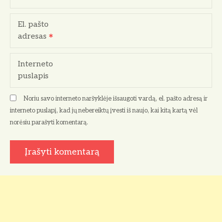
p
El. pašto
į
adresas
r
Interneto
a
puslapis
š
Noriu savo interneto naršyklėje išsaugoti vardą, el. pašto adresą ir
ų
interneto puslapį, kad jų nebereiktų įvesti iš naujo, kai kitą kartą vėl
norėsiu parašyti komentarą.