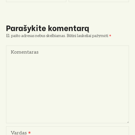
v
i
Parašykite komentarą
g
El. pašto adresas nebus skelbiamas.
Būtini laukeliai pažymėti
a
Komentaras
c
i
j
a
t
a
r
Vardas