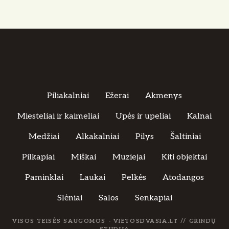
Piliakalniai
Ežerai
Akmenys
Miesteliai ir kaimeliai
Upės ir upeliai
Kalnai
Medžiai
Alkakalniai
Pilys
Šaltiniai
Pilkapiai
Miškai
Muziejai
Kiti objektai
Paminklai
Laukai
Pelkės
Atodangos
Slėniai
Salos
Senkapiai
VISOS TEISĖS SAUGOMOS - VIETOSDVASIA.LT //
GRINDŲ