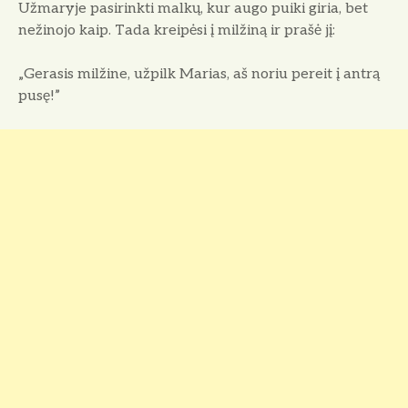
Užmaryje pasirinkti malkų, kur augo puiki giria, bet
nežinojo kaip. Tada krei­pėsi į milžiną ir prašė jį:
„Gerasis milžine, užpilk Marias, aš noriu pereit į antrą
pusę!”