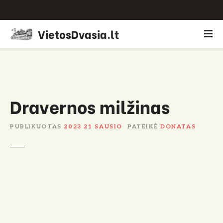
P
VietosDvasia.lt
e
r
e
i
t
i
Dravernos milžinas
p
r
PUBLIKUOTAS
2023 21 SAUSIO
PATEIKĖ
DONATAS
i
e
t
u
r
i
n
i