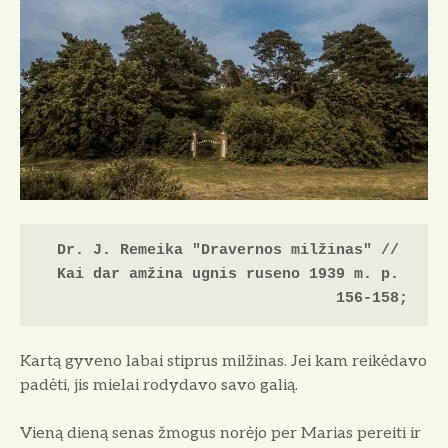
Dr. J. Remeika "Dravernos milžinas" // 
Kai dar amžina ugnis ruseno 1939 m. p. 
156-158;
Kartą gyveno labai stiprus milžinas. Jei kam reikėdavo
padėti, jis mielai rodydavo sa­vo galią.
Vieną dieną senas žmogus norėjo per Ma­rias pereiti ir