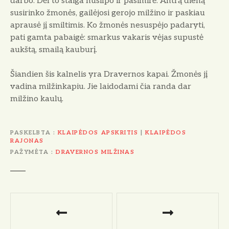
darbo. Dėl to staiga nusilpo ir pasimirė. Antrą dieną
susirinko žmonės, gailėjosi gerojo milžino ir paskiau
aprausė jį smiltimis. Ko žmonės ne­suspėjo padaryti,
pati gamta pabaigė: smarkus vakaris vėjas supustė
aukštą, smailą kauburį.
Šiandien šis kalnelis yra Dravernos kapai. Žmonės jį
vadina milžinkapiu. Jie laidodami čia randa dar
milžino kaulų.
PASKELBTA
KLAIPĖDOS APSKRITIS
|
KLAIPĖDOS
RAJONAS
PAŽYMĖTA
DRAVERNOS MILŽINAS
N
a