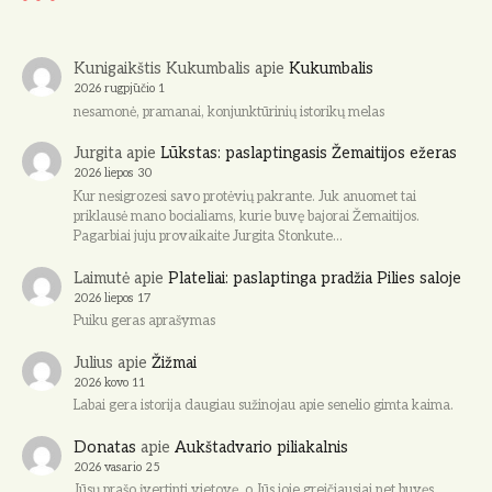
Kunigaikštis Kukumbalis
apie
Kukumbalis
2026 rugpjūčio 1
nesamonė, pramanai, konjunktūrinių istorikų melas
Jurgita
apie
Lūkstas: paslaptingasis Žemaitijos ežeras
2026 liepos 30
Kur nesigrozesi savo protėvių pakrante. Juk anuomet tai
priklausė mano bocialiams, kurie buvę bajorai Žemaitijos.
Pagarbiai juju provaikaite Jurgita Stonkute…
Laimutė
apie
Plateliai: paslaptinga pradžia Pilies saloje
2026 liepos 17
Puiku geras aprašymas
Julius
apie
Žižmai
2026 kovo 11
Labai gera istorija daugiau sužinojau apie senelio gimta kaima.
Donatas
apie
Aukštadvario piliakalnis
2026 vasario 25
Jūsų prašo įvertinti vietovę, o Jūs joje greičiausiai net buvęs