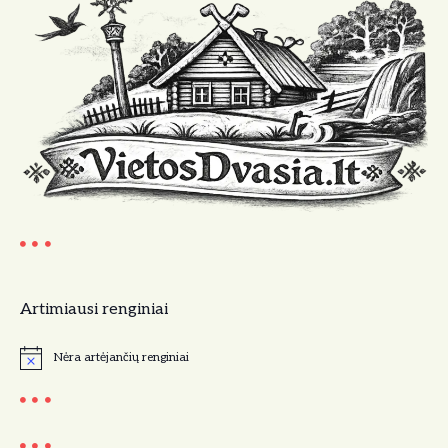
Artimiausi renginiai
Nėra artėjančių renginiai
N
o
t
i
c
e