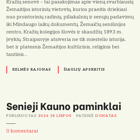
Kražių senovė – tai pasakojimas apie vieną svarbiausių
a
Žemaitijos istorinių vietovių, kurios praeitis driekiasi
u
nuo proistorinių radinių, piliakalnių ir senųjų padavimų
b
iki Mindaugo laikų dokumentų, Žemaičių seniūnijos
i
centro, Kražių kolegijos šlovės ir skaudžių 1893 m.
n
įvykių. Straipsnyje atsiveria ne tik miestelio istorija,
g
bet ir platesnis Žemaitijos kultūrinis, religinis bei
i
tautinis…
e
j
KELMĖS RAJONAS
ŠIAULIŲ APSKRITIS
i
1
8
9
3
Senieji Kauno paminklai
m
.
PUBLIKUOTAS
2026 18 LIEPOS
PATEIKĖ
DONATAS
į
S
0
komentarai
v
e
y