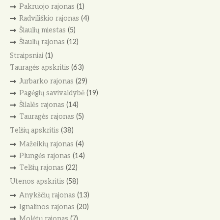
Pakruojo rajonas
(1)
Radviliškio rajonas
(4)
Šiaulių miestas
(5)
Šiaulių rajonas
(12)
Straipsniai
(1)
Tauragės apskritis
(63)
Jurbarko rajonas
(29)
Pagėgių savivaldybė
(19)
Šilalės rajonas
(14)
Tauragės rajonas
(5)
Telšių apskritis
(38)
Mažeikių rajonas
(4)
Plungės rajonas
(14)
Telšių rajonas
(22)
Utenos apskritis
(58)
Anykščių rajonas
(13)
Ignalinos rajonas
(20)
Molėtų rajonas
(7)