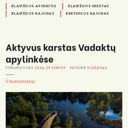
KLAIPĖDOS APSKRITIS
KLAIPĖDOS MIESTAS
KLAIPĖDOS RAJONAS
KRETINGOS RAJONAS
Aktyvus karstas Vadaktų
apylinkėse
PUBLIKUOTAS
2026 29 LIEPOS
PATEIKĖ
DONATAS
A
0
komentarai
k
t
y
v
u
s