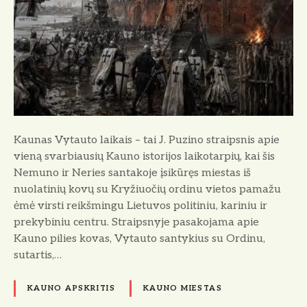
t
a
u
t
o
l
a
i
Kaunas Vytauto laikais – tai J. Puzino straipsnis apie
k
vieną svarbiausių Kauno istorijos laikotarpių, kai šis
a
Nemuno ir Neries santakoje įsikūręs miestas iš
i
nuolatinių kovų su Kryžiuočių ordinu vietos pamažu
s
ėmė virsti reikšmingu Lietuvos politiniu, kariniu ir
prekybiniu centru. Straipsnyje pasakojama apie
Kauno pilies kovas, Vytauto santykius su Ordinu,
sutartis,…
KAUNO APSKRITIS
KAUNO MIESTAS