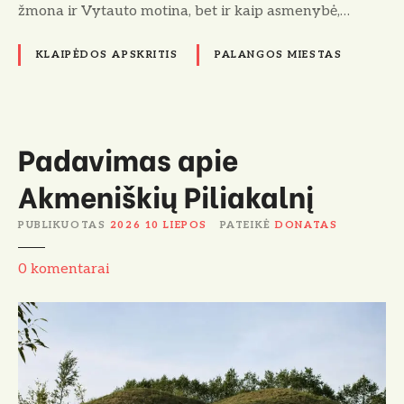
t
žmona ir Vytauto motina, bet ir kaip asmenybė,…
a
u
KLAIPĖDOS APSKRITIS
PALANGOS MIESTAS
t
o
m
o
Padavimas apie
t
i
Akmeniškių Piliakalnį
n
ą
PUBLIKUOTAS
2026 10 LIEPOS
PATEIKĖ
DONATAS
P
0
komentarai
a
d
a
v
i
m