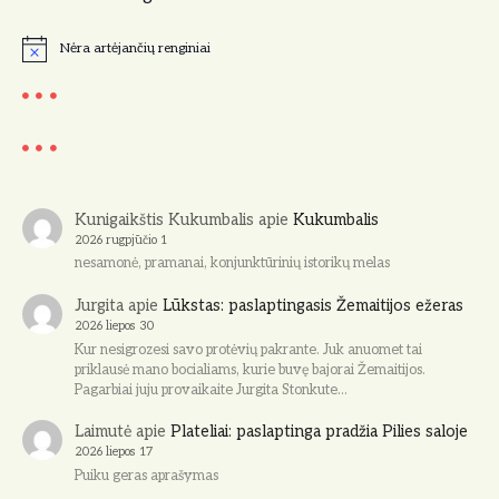
a
Nėra artėjančių renginiai
N
o
t
i
c
e
Kunigaikštis Kukumbalis
apie
Kukumbalis
2026 rugpjūčio 1
nesamonė, pramanai, konjunktūrinių istorikų melas
Jurgita
apie
Lūkstas: paslaptingasis Žemaitijos ežeras
2026 liepos 30
Kur nesigrozesi savo protėvių pakrante. Juk anuomet tai
priklausė mano bocialiams, kurie buvę bajorai Žemaitijos.
Pagarbiai juju provaikaite Jurgita Stonkute…
Laimutė
apie
Plateliai: paslaptinga pradžia Pilies saloje
2026 liepos 17
Puiku geras aprašymas