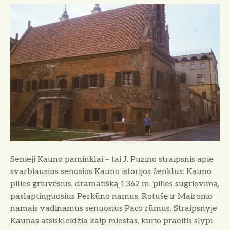
n
k
i
i
e
a
j
i
i
K
a
u
n
o
p
a
m
Senieji Kauno paminklai – tai J. Puzino straipsnis apie
i
svarbiausius senosios Kauno istorijos ženklus: Kauno
n
pilies griuvėsius, dramatišką 1362 m. pilies sugriovimą,
k
paslaptinguosius Perkūno namus, Rotušę ir Maironio
l
namais vadinamus senuosius Paco rūmus. Straipsnyje
a
Kaunas atsiskleidžia kaip miestas, kurio praeitis slypi