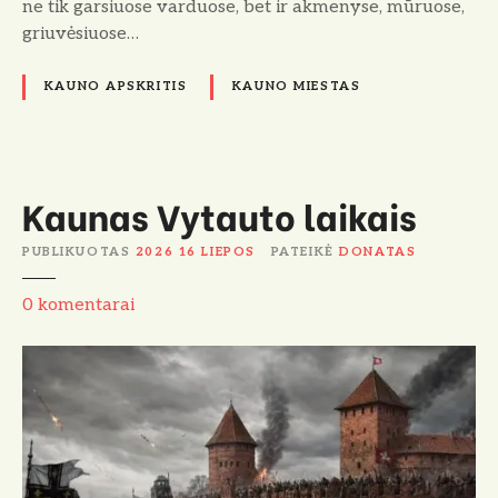
i
ne tik garsiuose varduose, bet ir akmenyse, mūruose,
griuvėsiuose…
KAUNO APSKRITIS
KAUNO MIESTAS
Kaunas Vytauto laikais
PUBLIKUOTAS
2026 16 LIEPOS
PATEIKĖ
DONATAS
K
0
komentarai
a
u
n
a
s
V
y