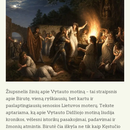
p
s
n
e
l
i
s
ž
i
n
i
ų
a
Žiupsnelis žinių apie Vytauto motiną – tai straipsnis
p
apie Birutę, vieną ryškiausių, bet kartu ir
i
paslaptingiausių senosios Lietuvos moterų. Tekste
e
aptariama, ką apie Vytauto Didžiojo motiną liudija
V
kronikos, vėlesni istorikų pasakojimai, padavimai ir
y
žmonių atmintis. Birutė čia iškyla ne tik kaip Kęstučio