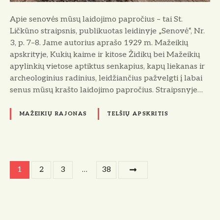
m
ū
Apie senovės mūsų laidojimo papročius – tai St.
s
Ličkūno straipsnis, publikuotas leidinyje „Senovė“, Nr.
ų
3, p. 7–8. Jame autorius aprašo 1929 m. Mažeikių
l
apskrityje, Kukių kaime ir kitose Židikų bei Mažeikių
a
apylinkių vietose aptiktus senkapius, kapų liekanas ir
i
archeologinius radinius, leidžiančius pažvelgti į labai
d
senus mūsų krašto laidojimo papročius. Straipsnyje…
o
j
MAŽEIKIŲ RAJONAS
TELŠIŲ APSKRITIS
i
m
o
p
Į
a
1
2
3
…
38
p
r
r
o
a
č