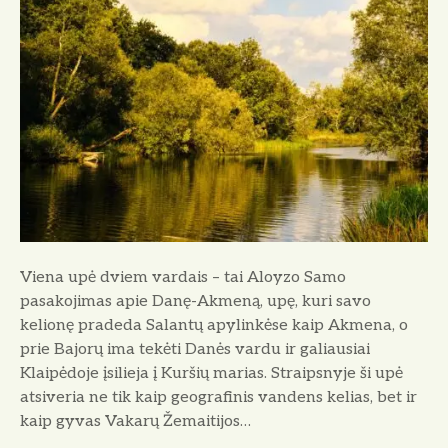
u
p
ė
d
v
i
e
m
v
a
r
Viena upė dviem vardais – tai Aloyzo Samo
d
pasakojimas apie Danę-Akmeną, upę, kuri savo
a
kelionę pradeda Salantų apylinkėse kaip Akmena, o
i
prie Bajorų ima tekėti Danės vardu ir galiausiai
s
Klaipėdoje įsilieja į Kuršių marias. Straipsnyje ši upė
atsiveria ne tik kaip geografinis vandens kelias, bet ir
kaip gyvas Vakarų Žemaitijos…