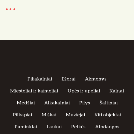
Piliakalniai
Ežerai
Akmenys
Miesteliai ir kaimeliai
Upės ir upeliai
Kalnai
Medžiai
Alkakalniai
Pilys
Šaltiniai
Pilkapiai
Miškai
Muziejai
Kiti objektai
Paminklai
Laukai
Pelkės
Atodangos