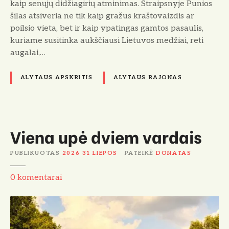
kaip senųjų didžiagirių atminimas. Straipsnyje Punios
šilas atsiveria ne tik kaip gražus kraštovaizdis ar
poilsio vieta, bet ir kaip ypatingas gamtos pasaulis,
kuriame susitinka aukščiausi Lietuvos medžiai, reti
augalai,…
ALYTAUS APSKRITIS
ALYTAUS RAJONAS
Viena upė dviem vardais
PUBLIKUOTAS
2026 31 LIEPOS
PATEIKĖ
DONATAS
V
0
komentarai
i
e
n
a