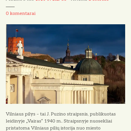
k
a
V
0
komentarai
n
i
t
l
n
i
a
u
s
p
i
l
y
s
Vilniaus pilys – tai J. Puzino straipsnis, publikuotas
leidinyje „Vairas“ 1940 m.. Straipsnyje nuosekliai
pristatoma Vilniaus pilių istorija nuo miesto