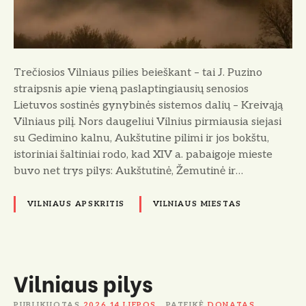
V
i
l
n
i
Trečiosios Vilniaus pilies beieškant – tai J. Puzino
a
straipsnis apie vieną paslaptingiausių senosios
u
Lietuvos sostinės gynybinės sistemos dalių – Kreivąją
s
Vilniaus pilį. Nors daugeliui Vilnius pirmiausia siejasi
p
su Gedimino kalnu, Aukštutine pilimi ir jos bokštu,
i
istoriniai šaltiniai rodo, kad XIV a. pabaigoje mieste
l
buvo net trys pilys: Aukštutinė, Žemutinė ir…
i
e
VILNIAUS APSKRITIS
VILNIAUS MIESTAS
s
b
e
i
Vilniaus pilys
e
š
PUBLIKUOTAS
2026 14 LIEPOS
PATEIKĖ
DONATAS