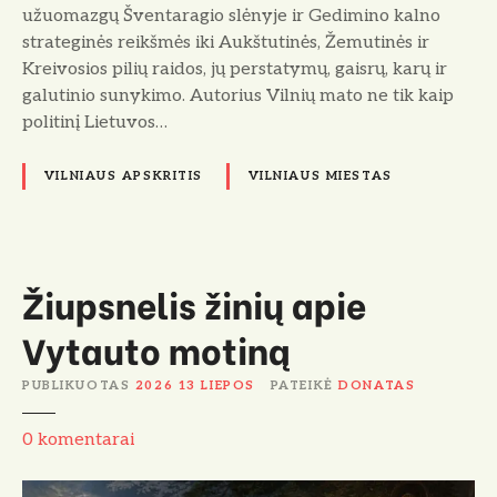
užuomazgų Šventaragio slėnyje ir Gedimino kalno
strateginės reikšmės iki Aukštutinės, Žemutinės ir
Kreivosios pilių raidos, jų perstatymų, gaisrų, karų ir
galutinio sunykimo. Autorius Vilnių mato ne tik kaip
politinį Lietuvos…
VILNIAUS APSKRITIS
VILNIAUS MIESTAS
Žiupsnelis žinių apie
Vytauto motiną
PUBLIKUOTAS
2026 13 LIEPOS
PATEIKĖ
DONATAS
Ž
0
komentarai
i
u