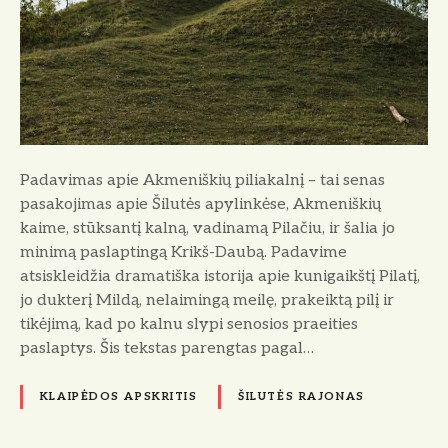
a
s
a
p
i
e
A
Padavimas apie Akmeniškių piliakalnį – tai senas
k
pasakojimas apie Šilutės apylinkėse, Akmeniškių
m
kaime, stūksantį kalną, vadinamą Pilačiu, ir šalia jo
e
minimą paslaptingą Krikš-Daubą. Padavime
n
atsiskleidžia dramatiška istorija apie kunigaikštį Pilatį,
i
jo dukterį Mildą, nelaimingą meilę, prakeiktą pilį ir
š
tikėjimą, kad po kalnu slypi senosios praeities
k
paslaptys. Šis tekstas parengtas pagal…
i
ų
KLAIPĖDOS APSKRITIS
ŠILUTĖS RAJONAS
P
i