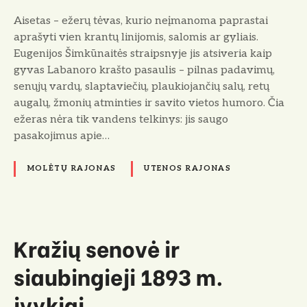
ž
Aisetas – ežerų tėvas, kurio neįmanoma paprastai
e
aprašyti vien krantų linijomis, salomis ar gyliais.
r
Eugenijos Šimkūnaitės straipsnyje jis atsiveria kaip
a
gyvas Labanoro krašto pasaulis – pilnas padavimų,
s
senųjų vardų, slaptaviečių, plaukiojančių salų, retų
augalų, žmonių atminties ir savito vietos humoro. Čia
ežeras nėra tik vandens telkinys: jis saugo
pasakojimus apie…
MOLĖTŲ RAJONAS
UTENOS RAJONAS
Kražių senovė ir
siaubingieji 1893 m.
įvykiai