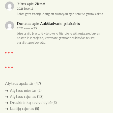
Julius
apie
Žižmai
2026 kovo 11
Labai gera istorija daugiau sužinojau apie senelio gimta kaima.
Donatas
apie
Aukštadvario piliakalnis
2026 vasario 25
Jūsų prašo įvertinti vietovę, o Jūs joje greičiausiai net buvęs
nesate ir vietoje to, vertinate gramatines klaidas tekste,
parašytame beveik…
Alytaus apskritis
(47)
Alytaus miestas
(2)
Alytaus rajonas
(13)
Druskininkų savivaldybė
(3)
Lazdijų rajonas
(5)