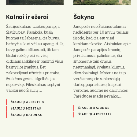
Kalnai ir ežerai
Šakyna
Šatrijos kalnas, Luokės parapija,
Janopolės nuo Šakinos tolumas
Šiaulių pav. Pasakoja, busią
nedidesnis per 10 mylių, tečiaus
kuomet tai labasenai čia buvusi
išrodo, kad čia esu visai
bažnyčia, kuri vėliau apaugusi. Ją
kitokiame krašte. Atsiminiau apie
buvę galima išliuosuoti, tik tam
Janopolės parapijos žmonių
tikslui reikėję eiti su visų
privalumus ir palinkimus; čia
didžiausia iškilme ir pasiimti visus
žmonės ne taip drąsus,
bažnyčios įrankius. Bet,
nesumaningi, švelnus, klusnus,
zakrastijonui užmiršus prietaisą
dievobaimingi. Moteris ne taip
žvakėms gesinti, išgelbėti jos
verčiamos prie sunkesniųjų
nepavykę. Pilės kalnas, septyni
darbų, paprastuose, kaip tai
varstai nuo Šiaulių….
verpime, audime ne dailininkės.
Parėduose madu nevaiko,…
ŠIAULIŲ APSKRITIS
ŠIAULIŲ RAJONAS
ŠIAULIŲ MIESTAS
ŠIAULIŲ APSKRITIS
ŠIAULIŲ RAJONAS