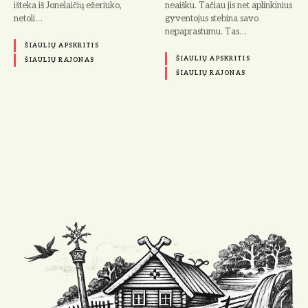
išteka iš Jonelaičių ežeriuko,
neaišku. Tačiau jis net aplinkinius
netoli…
gy­ventojus stebina savo
nepaprastumu. Tas…
ŠIAULIŲ APSKRITIS
ŠIAULIŲ APSKRITIS
ŠIAULIŲ RAJONAS
ŠIAULIŲ RAJONAS
Į
r
a
š
ų
n