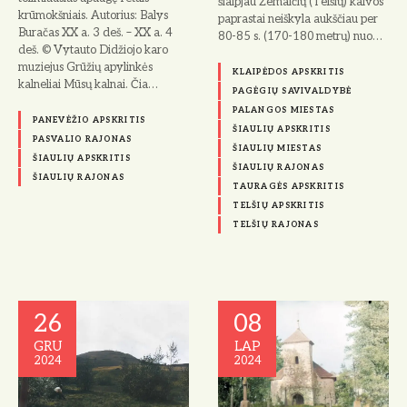
šiaipjau Žemaičių (Telšių) kalvos
krūmokšniais. Autorius: Balys
paprastai neiškyla aukščiau per
Buračas XX a. 3 deš. – XX a. 4
80-85 s. (170-180 metrų) nuo…
deš. © Vytauto Didžiojo karo
muziejus Grūžių apylinkės
KLAIPĖDOS APSKRITIS
kalneliai Mūsų kalnai. Čia…
PAGĖGIŲ SAVIVALDYBĖ
PALANGOS MIESTAS
PANEVĖŽIO APSKRITIS
ŠIAULIŲ APSKRITIS
PASVALIO RAJONAS
ŠIAULIŲ MIESTAS
ŠIAULIŲ APSKRITIS
ŠIAULIŲ RAJONAS
ŠIAULIŲ RAJONAS
TAURAGĖS APSKRITIS
TELŠIŲ APSKRITIS
TELŠIŲ RAJONAS
26
08
GRU
LAP
2024
2024