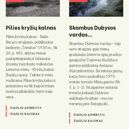
Pilies kryžių kalnas
Skambus Dubysos
vardas…
Pilies kryžių kalnas – Balio
Buračo straipsnis, publikuotas
Skambus Dubysos vardas – taip
leidinyje „Trimitas“ 1930 m., Nr.
savo straipsnį apie vieną
24, p. 485, skirtas vienai
gražiausių Lietuvos upių pradėjo
paslaptingiausių ir labiausiai
geografas Česlovas Kudaba ir
žmonių vaizduotę veikenčiai
gamtos publicistas Antanas
Lietuvos vietų – Kryžių kalnui
Marcinkevičius. Šis tekstas pirmą
Šiaulių rajone. Tekste ši vieta
kartą buvo paskelbtas 1970
vadinama Pilies kryžių kalnu ir
metais žurnale Mūsų gamta (Nr.
pristatoma ne tik kaip kryžiais
5, p. 1–2). Straipsnyje autoriai
nusėtas piliakalnis, bet ir kaip
kviečia keliauti Dubysos
sena…
aukštupio kraštais – nuo jos
versmių prie Reizgių iki…
ŠIAULIŲ APSKRITIS
ŠIAULIŲ RAJONAS
ŠIAULIŲ APSKRITIS
ŠIAULIŲ RAJONAS