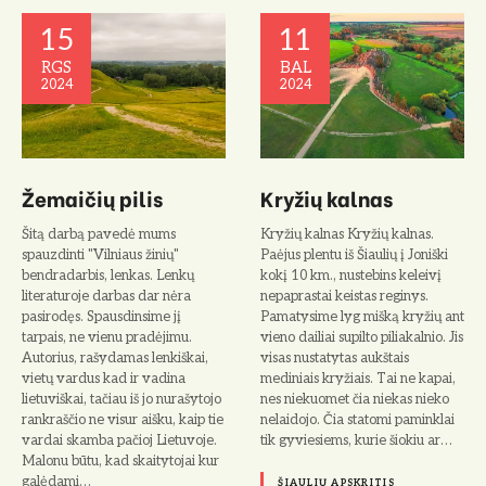
15
11
RGS
BAL
2024
2024
Žemaičių pilis
Kryžių kalnas
Šitą darbą pavedė mums
Kryžių kalnas Kryžių kalnas.
spauzdinti "Vilniaus žinių"
Paėjus plentu iš Šiaulių į Jo­niški
bendradarbis, lenkas. Lenkų
kokį 10 km., nustebins ke­leivį
literaturoje darbas dar nėra
nepaprastai keistas reginys.
pasirodęs. Spausdinsime jį
Pamatysime lyg mišką kryžių ant
tarpais, ne vienu pradėjimu.
vieno dailiai supilto piliakalnio. Jis
Autorius, rašydamas lenkiškai,
visas nustatytas aukš­tais
vietų vardus kad ir vadina
mediniais kryžiais. Tai ne kapai,
lietuviškai, tačiau iš jo nurašytojo
nes niekuomet čia niekas nieko
rankraščio ne visur aišku, kaip tie
nelaidojo. Čia statomi pa­minklai
vardai skamba pačioj Lietuvoje.
tik gyviesiems, kurie šio­kiu ar…
Malonu būtu, kad skaitytojai kur
galėdami…
ŠIAULIŲ APSKRITIS