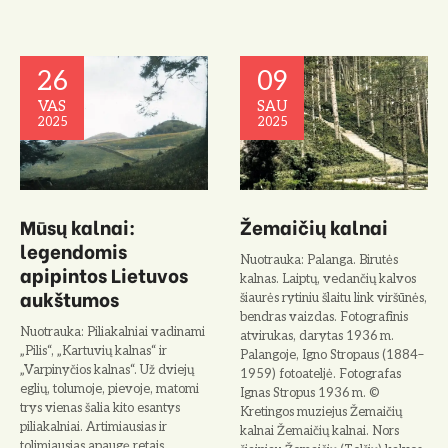
26
09
VAS
SAU
2025
2025
Mūsų kalnai:
Žemaičių kalnai
legendomis
Nuotrauka: Palanga. Birutės
apipintos Lietuvos
kalnas. Laiptų, vedančių kalvos
aukštumos
šiaurės rytiniu šlaitu link viršūnės,
bendras vaizdas. Fotografinis
Nuotrauka: Piliakalniai vadinami
atvirukas, darytas 1936 m.
„Pilis“, „Kartuvių kalnas“ ir
Palangoje, Igno Stropaus (1884–
„Varpinyčios kalnas“. Už dviejų
1959) fotoateljė. Fotografas
eglių, tolumoje, pievoje, matomi
Ignas Stropus 1936 m. ©
trys vienas šalia kito esantys
Kretingos muziejus Žemaičių
piliakalniai. Artimiausias ir
kalnai Žemaičių kalnai. Nors
tolimiausias apaugę retais