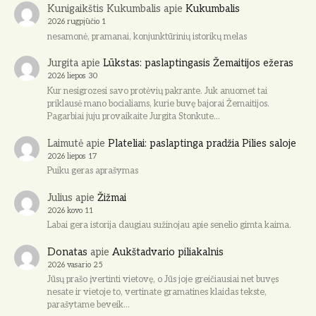
Kunigaikštis Kukumbalis
apie
Kukumbalis
2026 rugpjūčio 1
nesamonė, pramanai, konjunktūrinių istorikų melas
Jurgita
apie
Lūkstas: paslaptingasis Žemaitijos ežeras
2026 liepos 30
Kur nesigrozesi savo protėvių pakrante. Juk anuomet tai
priklausė mano bocialiams, kurie buvę bajorai Žemaitijos.
Pagarbiai juju provaikaite Jurgita Stonkute…
Laimutė
apie
Plateliai: paslaptinga pradžia Pilies saloje
2026 liepos 17
Puiku geras aprašymas
Julius
apie
Žižmai
2026 kovo 11
Labai gera istorija daugiau sužinojau apie senelio gimta kaima.
Donatas
apie
Aukštadvario piliakalnis
2026 vasario 25
Jūsų prašo įvertinti vietovę, o Jūs joje greičiausiai net buvęs
nesate ir vietoje to, vertinate gramatines klaidas tekste,
parašytame beveik…