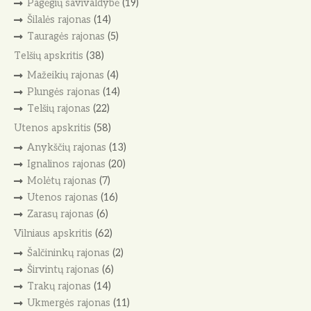
Pagėgių savivaldybė
(19)
Šilalės rajonas
(14)
Tauragės rajonas
(5)
Telšių apskritis
(38)
Mažeikių rajonas
(4)
Plungės rajonas
(14)
Telšių rajonas
(22)
Utenos apskritis
(58)
Anykščių rajonas
(13)
Ignalinos rajonas
(20)
Molėtų rajonas
(7)
Utenos rajonas
(16)
Zarasų rajonas
(6)
Vilniaus apskritis
(62)
Šalčininkų rajonas
(2)
Širvintų rajonas
(6)
Trakų rajonas
(14)
Ukmergės rajonas
(11)