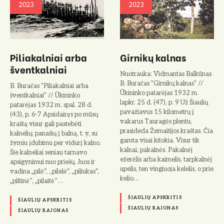
2023
2023
Piliakalniai arba
Girnikų kalnas
šventkalniai
Nuotrauka: Vidmantas Balkūnas
B. Buračas "Girnikų kalnas" //
B. Buračas "Piliakalniai arba
Ūkininko patarėjas 1932 m.
šventkalniai" // Ūkininko
lapkr. 25 d. (47), p. 9 Už Šiaulių
patarėjas 1932 m. spal. 28 d.
pavažiavus 15 kilometrų į
(43), p. 6-7 Apsidairęs po mūsų
vakarus Tauragės plentu,
kraštą visur gali pastebėti
prasideda Žemaitijos kraštas. Čia
kalnelių; panašių į balną, t. y, su
gamta visai kitokia. Visur tik
žymiu įdubimu per vidurį kalno.
kalnai, pakalnės. Pakalnėj
Šie kalneliai seniau tarnavo
ežerėlis arba kaimelis, tarpkalnėj
apsigynimui nuo priešų. Juos ir
upelis, ten vingiuoja kelelis, o prie
vadina „pilė“, ,,pilelė“, „piliukas“,
kelio…
„piltinė”, „pilaitė”…
ŠIAULIŲ APSKRITIS
ŠIAULIŲ APSKRITIS
ŠIAULIŲ RAJONAS
ŠIAULIŲ RAJONAS