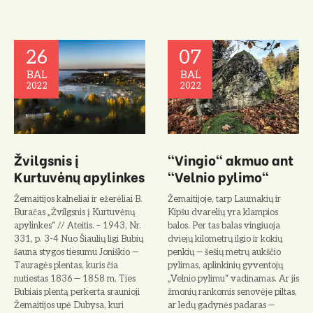
26
07
BAL
BAL
2022
2022
Žvilgsnis į
"Vingio" akmuo ant
Kurtuvėnų apylinkes
"Velnio pylimo"
Žemaitijos kalneliai ir ežerėliai B.
Žemaitijoje, tarp Laumakių ir
Buračas „Žvilgsnis į Kurtuvėnų
Kipšu dvarelių yra klampios
apylinkes“ // Ateitis. – 1943, Nr.
balos. Per tas ba­las vingiuoja
331, p. 3-4 Nuo Šiaulių ligi Bubių
dviejų kilometrų ilgio ir ko­kių
šauna stygos tiesumu Joniškio —
penkių — šešių metrų aukščio
Tauragės plentas, kuris čia
pyli­mas, aplinkinių gyventojų
nutiestas 1836 — 1858 m. Ties
„Velnio pylimu“ vadinamas. Ar jis
Bubiais plentą per­kerta sraunioji
žmonių rankomis senovėje piltas,
Žemaitijos upė Duby­sa, kuri
ar ledų gadynės padaras —