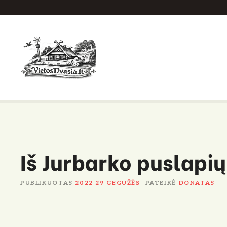
P
e
r
e
i
t
i
p
r
i
e
Iš Jurbarko puslapių
t
u
r
PUBLIKUOTAS
2022 29 GEGUŽĖS
PATEIKĖ
DONATAS
i
n
i