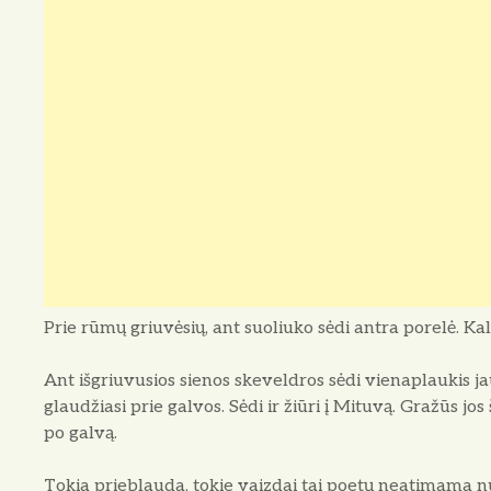
Prie rūmų griuvėsių, ant suoliuko sėdi antra porelė. Ka
Ant išgriuvusios sienos ske­veldros sėdi vienaplaukis ja
glaudžiasi prie galvos. Sėdi ir žiūri į Mituvą. Gražūs jo
po galvą.
Tokia prieblauda, tokie vaizdai tai poetų neatimama nu