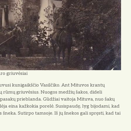
o griuvėsiai
vu­si kunigaikščio Vasilčiko. Ant Mituvos krantų
lių rūmų griuvėsius. Nuogos medžių šakos, dideli
pa­sakų prieblanda. Gūdžiai vai­toja Mituva, nuo šakų
ėja eina kažkokia porelė. Susispaudę, lyg bijodami, kad
šneka. Sutirpo tamsoje. Iš jų šnekos gali spręsti, kad tai