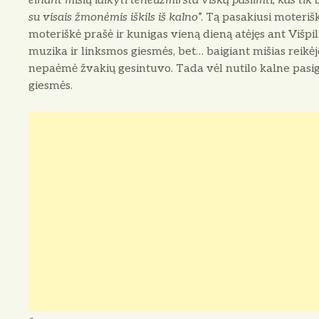
einant mišių laikyti teneužmiršta viską pasiimti, kas tik b
su visais žmonėmis iškils iš kalno
”. Tą pasakiusi mote­r
moteriškė prašė ir kunigas vie­ną dieną atėjęs ant Višpili
muzika ir link­smos giesmės, bet… baigiant mi­šias reikė
nepaėmė žvakių gesintuvo. Ta­da vėl nutilo kalne pasi
giesmės.