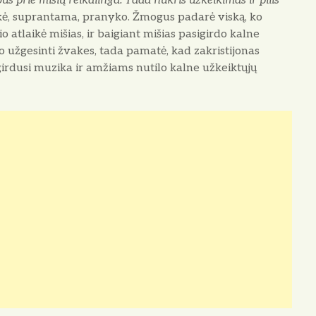
us prie mišių reikalin­ga. Tada nukris užkeikimas ir pilis
iškė, suprantama, pranyko. Žmogus padarė viską, ko
o at­laikė mišias, ir baigiant mišias pasigirdo kalne
jo užgesinti žvakes, tada pamatė, kad zakristijonas
girdusi muzika ir amžiams nutilo kalne užkeiktųjų