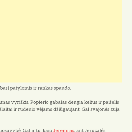
lbasi patylomis ir rankas spaudo.
unas vyriškis. Popierio gabalas dengia kelius ir paišelis
s šlaitai ir rudenio vėjams džiūgaujant. Gal svajonės zuja
osavy­bė. Gal ir tu, kaip
Jeremijas
, ant Jeruzalės