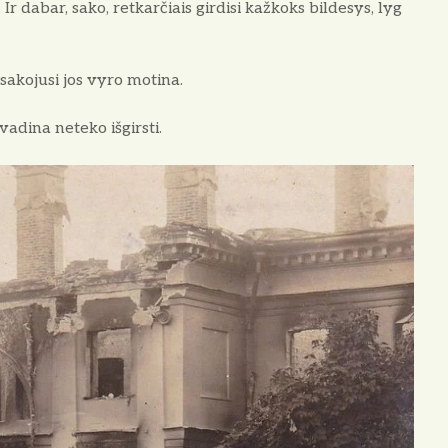
r dabar, sako, retkarčiais gir­disi kažkoks bildesys, lyg
ako­jusi jos vyro motina.
 vadina neteko išgirsti.