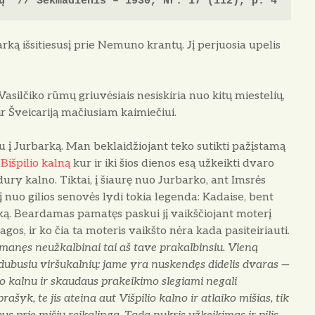
ų“ // Sekmadienis – 1930, Nr. 17 (112), p. 4
r­ką išsitiesusį prie Nemuno kran­tų. Jį perjuosia upelis
silčiko rūmų griuvėsiais nesiski­ria nuo kitų miestelių,
ir Šveicari­ją mačiusiam kaimiečiui.
u į Jurbarką. Man beklaidžiojant teko sutikti pažįstamą
 Bišpilio kalną
kur ir iki šios dienos esą užkeikti dvaro
ry kalno. Tiktai, į šiaurę nuo Jurbarko, ant Im­srės
į nuo gilios senovės lydi to­kia legenda: Kadaise, bent
uką. Beardamas pamatęs paskui jį vaikščiojant moterį
gos, ir ko čia ta moteris vaikšto nėra kada pasiteiriauti.
manęs neužkalbinai tai aš tave prakalbinsiu. Vieną
u įdubusiu viršukalnių: jame yra nuskendęs didelis dvaras —
tuo kalnu ir skaudaus prakeikimo slegiami negali
ašyk, te jis ateina aut Višpilio kalno ir atlaiko mišias, tik