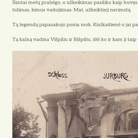
Šimtai metų prabėgo, o užkeikimas pasiliko kaip buvęs. I
toli­mas, kimus vaitojiimas. Mat, užkeiktieji nerimstą.
Tą legendą papasakojo ponia mok. Kiulkaitienė o jai pas
Tą kalną vadina Višpiliu ir Bišpiliu, dėl ko ir kam ji taip