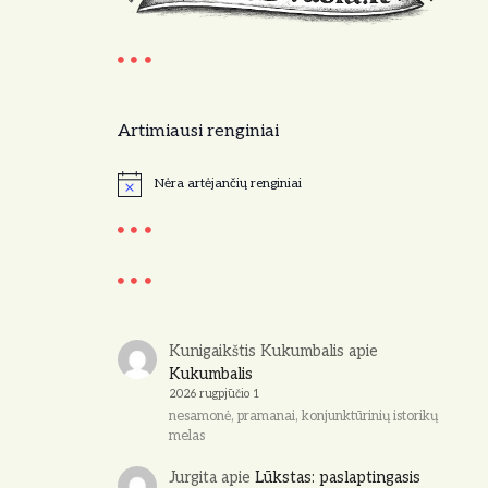
Artimiausi renginiai
Nėra artėjančių renginiai
N
o
t
i
c
e
Kunigaikštis Kukumbalis
apie
Kukumbalis
2026 rugpjūčio 1
nesamonė, pramanai, konjunktūrinių istorikų
melas
Jurgita
apie
Lūkstas: paslaptingasis