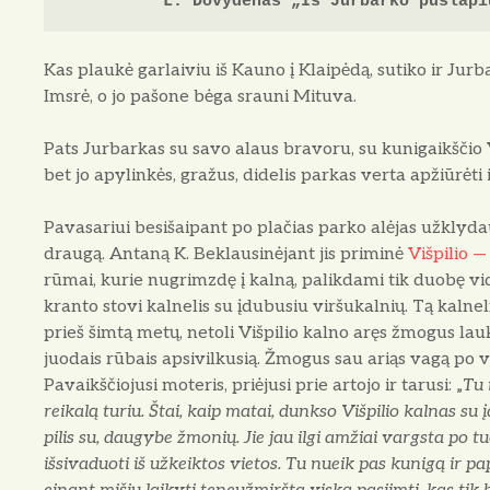
L. Dovydėnas „Iš Jurbarko puslapi
Kas plaukė garlaiviu iš Kau­no į Klaipėdą, sutiko ir Jurba
Imsrė, o jo pašone bėga srauni Mituva.
Pats Jurbarkas su savo alaus bravoru, su kunigaikščio Va
bet jo apylinkės, gražus, didelis par­kas verta apžiūrėti 
Pavasariui besišaipant po plačias parko alėjas užklyda
drau­gą. Antaną K. Beklausinėjant jis priminė
Višpilio —
rūmai, kurie nugrimzdę į kalną, palikdami tik duobę vidu
kranto stovi kalnelis su įdubusiu viršukalnių. Tą kal­nel
prieš šimtą metų, netoli Višpilio kalno aręs žmogus la
juodais rū­bais apsivilkusią. Žmogus sau ariąs vagą po va
Pavaikščiojusi moteris, priėjusi prie artojo ir tarusi: „
Tu 
reikalą turiu. Štai, kaip matai, dunkso Višpilio kalnas s
pilis su, daugybe žmonių. Jie jau ilgi amžiai vargsta po 
išsivaduoti iš užkeiktos vietos. Tu nueik pas kunigą ir papr