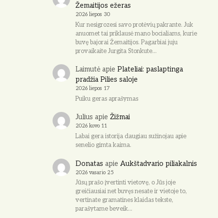
Žemaitijos ežeras
2026 liepos 30
Kur nesigrozesi savo protėvių pakrante. Juk
anuomet tai priklausė mano bocialiams, kurie
buvę bajorai Žemaitijos. Pagarbiai juju
provaikaite Jurgita Stonkute…
Laimutė
apie
Plateliai: paslaptinga
pradžia Pilies saloje
2026 liepos 17
Puiku geras aprašymas
Julius
apie
Žižmai
2026 kovo 11
Labai gera istorija daugiau sužinojau apie
senelio gimta kaima.
Donatas
apie
Aukštadvario piliakalnis
2026 vasario 25
Jūsų prašo įvertinti vietovę, o Jūs joje
greičiausiai net buvęs nesate ir vietoje to,
vertinate gramatines klaidas tekste,
parašytame beveik…