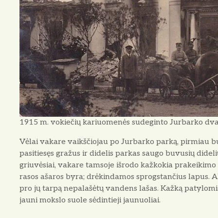
1915 m. vokiečių kariuomenės sudeginto Jurbarko dvar
Vėlai vakare vaikščiojau po Jurbarko parką, pirmiau bu
pasitiesęs gra­žus ir didelis parkas saugo bu­vusių dide
griuvėsiai, vakare tamsoje iš­rodo kažkokia prakeikimo 
rasos ašaros byra; drėkindamos sprogstančius lapus. Al
pro jų tarpą nepalašėtų van­dens lašas. Kažką patylomis 
jau­ni mokslo suole sėdintieji jau­nuoliai.