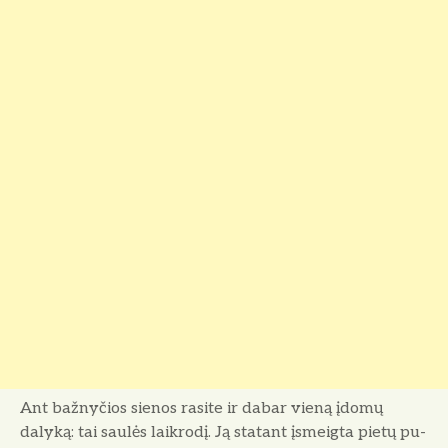
Ant bažnyčios sienos rasite ir dabar vieną įdomų
dalyką: tai saulės laikrodį. Ją statant įsmeigta pietų pu­