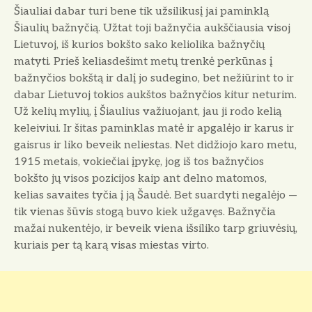
Šiauliai dabar turi bene tik užsilikusį jai paminklą
Šiaulių bažnyčią. Užtat toji bažnyčia aukščiausia visoj
Lietuvoj, iš kurios bokšto sako keliolika bažnyčių
matyti. Prieš keliasdešimt metų trenkė perkūnas į
bažnyčios bokštą ir dalį jo sudegino, bet nežiūrint to ir
dabar Lietuvoj tokios aukštos bažnyčios kitur neturim.
Už kelių mylių, į Šiaulius važiuojant, jau ji rodo kelią
keleiviui. Ir šitas paminklas matė ir apgalėjo ir ka­rus ir
gaisrus ir liko beveik neliestas. Net didžiojo karo metu,
1915 metais, vokiečiai įpykę, jog iš tos bažnyčios
bokšto jų visos pozicijos kaip ant delno matomos,
kelias savaites tyčia į ją Šaudė. Bet suardyti negalėjo —
tik vienas šūvis stogą buvo kiek užgavęs. Bažnyčia
mažai nukentėjo, ir beveik viena išsiliko tarp griuvėsių,
kuriais per tą karą visas miestas virto.