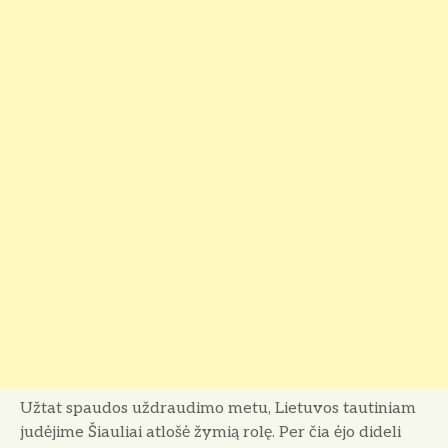
Užtat spaudos uždraudimo metu, Lietuvos tautiniam
judėjime Šiauliai atlošė žymią rolę. Per čia ėjo dideli