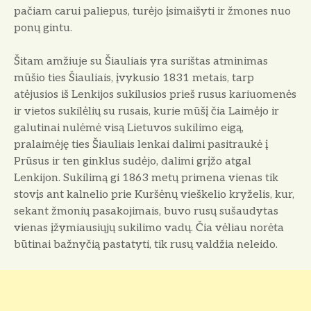
pačiam carui paliepus, turėjo įsimaišyti ir žmones nuo
ponų gintu.
Šitam amžiuje su Šiauliais yra surištas atminimas
mūšio ties Šiauliais, įvykusio 1831 metais, tarp
atėjusios iš Lenkijos sukilusios prieš rusus kariuomenės
ir vietos sukilėlių su rusais, kurie mūšį čia Laimėjo ir
galutinai nu­lėmė visą Lietuvos sukilimo eigą,
pralaimėję ties Šiauliais lenkai dalimi pasitraukė į
Prūsus ir ten ginklus sudėjo, dalimi grįžo atgal
Lenkijon. Sukilimą gi 1863 metų primena vienas tik
stovįs ant kalnelio prie Kuršėnų vieškelio kryželis, kur,
sekant žmonių pasakojimais, buvo rusų su­šaudytas
vienas įžymiausiųjų sukilimo vadų. Čia vėliau norėta
būtinai bažnyčią pastatyti, tik rusų valdžia neleido.