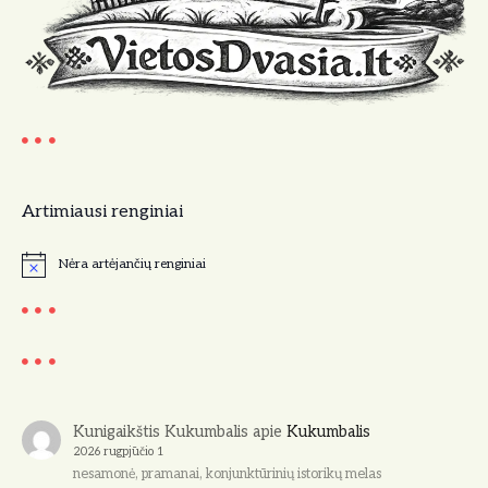
Artimiausi renginiai
Nėra artėjančių renginiai
N
o
t
i
c
e
Kunigaikštis Kukumbalis
apie
Kukumbalis
2026 rugpjūčio 1
nesamonė, pramanai, konjunktūrinių istorikų melas