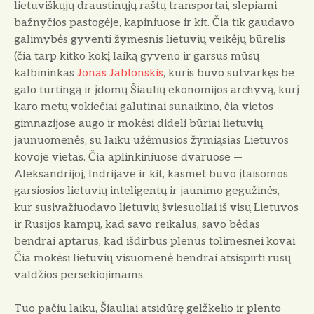
lie­tuviškųjų draustinųjų raštų transportai, slepiami
bažnyčios pastogėje, kapiniuose ir kit. Čia tik gaudavo
galimybės gyventi žymesnis lietuvių veikėjų būrelis
(čia tarp kitko kokį laiką gyveno ir garsus mūsų
kalbininkas
Jonas Jab­lonskis
, kuris buvo sutvarkęs be
galo turtingą ir įdomų Šiaulių ekonomijos archyvą, kurį
karo metų vokiečiai galu­tinai sunaikino, čia vietos
gimnazijose augo ir mokėsi dideli būriai lietuvių
jaunuomenės, su laiku užėmusios žymiąsias Lietuvos
kovoje vietas. Čia aplinkiniuose dva­ruose —
Aleksandrijoj, lndrijave ir kit, kasmet buvo įtai­somos
garsiosios lietuvių inteligentų ir jaunimo gegužinės,
kur susivažiuodavo lietuvių šviesuoliai iš visų Lietuvos
ir Rusijos kampų, kad savo reikalus, savo bėdas
bendrai ap­tarus, kad išdirbus plenus tolimesnei kovai.
Čia mokėsi lietuvių visuomenė bendrai atsispirti rusų
valdžios persekiojimams.
Tuo pačiu laiku, Šiauliai atsidūrę gelžkelio ir plento