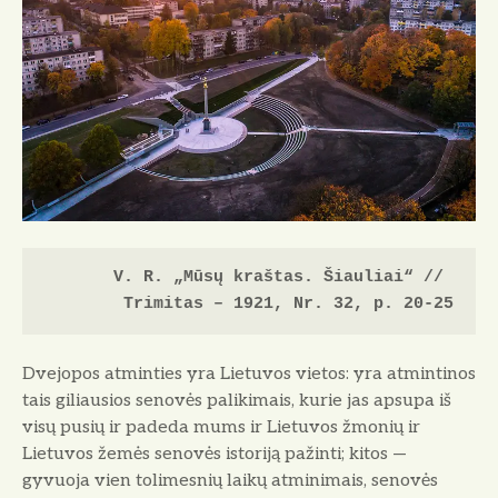
V. R. „Mūsų kraštas. Šiauliai“ // 
Trimitas – 1921, Nr. 32, p. 20-25
Dvejopos atminties yra Lietuvos vietos: yra atmintinos
tais giliausios senovės palikimais, kurie jas ap­supa iš
visų pusių ir padeda mums ir Lietuvos žmonių ir
Lietuvos žemės senovės istoriją pažinti; kitos —
gyvuoja vien tolimesnių laikų atminimais, senovės