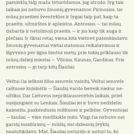
paminklų taip maža teturėdamos, jog atrodo, lyg tais
laikais jos nebuvo žmonių gyvenamos. Pirmosios, tai
mūsų praeities šven­tyklos ir lygiai taip pat, kaip ta
praeitis, užmirštos ir ap­leistos. Antrosios — tai mūsų
dabartis ir netolimoji pra­eitis — ir jos kaip tik auga ir
plečiasi. Ir tiktai retai, vie­na kita vietovė patenkindavo
žmonių gyvenamai vietai statomus reikalavimus ir
išgyveno per ilgus šimtus metų: prie tokių priklauso tik
mūsų didieji miestai — Vilnius, Kaunas, Gardinas. Prie
antrosios — gi tarp kitų Šiauliai.
Veltui čia ieškosi žilos senovės vaizdų. Veltui seno­vės
raštuose knisinėtis — Šiaulių vardo beveik niekur ne­
užtiksi. Dar Lietuvos nepriklausomybės laikais, prieš
su­sijungiant su Lenkais, Šiauliai jei ir buvo nedideliu
kai­meliu, paskendusiu miškuose ir pelkėse. Gyventojai
— šau­liai — vien medžiokle mito. Visgi čia nebuvo nei
garsių susidūrimų — mūšių, nei didesnių įvykių
neatsitikdavo. Mat, Šiauliai neturėjo ir neturi to, ko