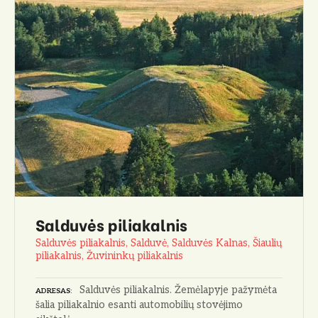
Salduvės piliakalnis
Salduvės piliakalnis, Salduvė, Salduvės Kalnas, Šiaulių
piliakalnis, Žuvininkų piliakalnis
Salduvės piliakalnis. Žemėlapyje pažymėta
ADRESAS
šalia piliakalnio esanti automobilių stovėjimo