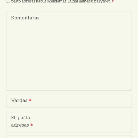
El. pašto adresas nebus skelbiamas.
Būtini laukeliai pažymėti
a
Komentaras
c
i
j
a
t
a
r
Vardas
p
El. pašto
į
adresas
r