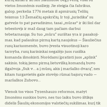
kurių ainiai ir iki šiol Šiauliuose begyveną, visai su
vietos žmonėmis susi­lieję. Jie steigia čia fabrikus,
galop, perkelia 1776 metais iš apmirusių Telšių
teismus 13 Žemaičių apskričių. Ir toji „jurisdika“ su
gatvele to pat pavadinimo, tasai „mūras* ir iki šiol dar
tebestovįs ir maž daug tam pačiam darbui
tebetarnaująs. Su tuo „mūru“ surištas yra ir pasakoji­
mas, kad pašaukus pirmą kartą naujokus — Šiauliečius
rusų kariuomenėn, buvo įvesta visuotinoji karo
tarnyba, rusų karininkai negalėjo juos rusiška
komanda išmokinti. Norėdami įpratinti juos „aplink”
sakinio, tokią jiems pirmą lietuvišką komandą buvo
išgalvoja „Suk v… a į mūsų, akis į maršalko dvarą”, nes
kitam turgavietės gale stovėjo rūmai bajorų vado —
maršalkos Zubovo…
Vienok tos visos Tyzenhauzo reformos, matyt
žmonėms sunkios buvo, nes tuo laiku buvo ištikęs
didelis Šiaulių ekonomijos valstiečių sukilimas, kurį tik