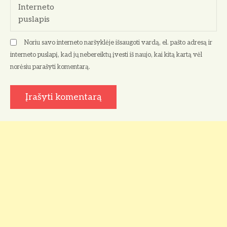
Interneto
a
puslapis
š
Noriu savo interneto naršyklėje išsaugoti vardą, el. pašto adresą ir
ų
interneto puslapį, kad jų nebereiktų įvesti iš naujo, kai kitą kartą vėl
norėsiu parašyti komentarą.