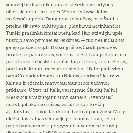
senovėj būtinai reikalauta iš kiekvienos sodybos,
pilies: jie neturi arti upės. Venta, Dubysa, kitos
mažesnės upelės, Dauguvon tekančios, prie
Šiaulių
prieina tik savo aukštupiais, plaukimui netinkančios.
Turėjo praslinkti šimtai metų, kad šiuo atžvilgiu upės
nu­stojo savo pirmaeilės reikšmės, — tuomet ir Šiauliai
galėjo pradėti augti. Dabar gi iš tos Šiaulių senovės
turime tik padavimus, surištus su Saldžiuoju kalnu, čia
pat už miesto besislepiančiu, tarp krūmų, ar su ežerais,
prie kurių krantų miestas nuslenka. Tik tie padavimai,
panašūs padavimams, surištiems su visais Lietuvos
kalnais ir ežerais, matyt jau jaunesnei gadynei
priklauso. Užtat, už kelių varstų nuo Šiaulių, keliu į
Meškuičius važiuojant, stovi kalnelis, „šventasis“,
matyt, piliakalnio rūšies, visas šimtais kry­žių
apstatytas, — tokio kito kalno Lietuvoj neužtiksi. Matyt
didžiai tas kalnas senovėje gerbiamas buvo, jei to
pagerbimo atmintis pergyveno ir senovės lietuvių