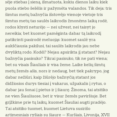
sėje stiebas į sieną, išmatuota, kokiu dienos laiku kiek
puola stiebo šešėlis ir pažymėta valandos. Tik deja: tris
šim­tus metų bažnyčia išstovėjo vienoje vietoje tris
šimtus metų tas saulės laikrodis žmonėms laiką rodė,
rodos klysti neturėjo — nei užvest, nei taisyt jo
nereikia; bet kuomet pamėginta dabar tą laikrodį
patikrinti pasirodė meluojąs: kuomet saulė yra
aukščiausia pakilusi, tai saulės laikrodis jau nebe
dvyliktą rodo. Kodėl? Nejau apsirikta jį statant? Nejau
bažnyčia pasisuko? Tikrai pasisuko, tik
ne pati viena;
bet su visais Šiauliais ir visa žeme. Laike kelių šimtų
metų žemės ašis, nors ir nedaug, bet tiek pakrypo, jog
dabar nežiūri, kaip žiūrėjo bažnyčią statant jos
didžiosios durys tiesiai į vakarus, užpakalis į rytus, o
dabar jau šonai į pietus ir į šiaurę. Žinoma, tai atsitiko
ne vien Šiauliuose, bet ir visur žemės paviršiuje. Bet
grįžkime prie tų laikų, kuomet Šiauliai augti pradėjo.
Tai atsitiko tuomet, kuomet Lietuva susirišo
artimesniais ryšiais su šiaure — Kuršiais, Livonija, XVII