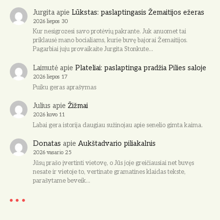
Jurgita
apie
Lūkstas: paslaptingasis Žemaitijos ežeras
2026 liepos 30
Kur nesigrozesi savo protėvių pakrante. Juk anuomet tai
priklausė mano bocialiams, kurie buvę bajorai Žemaitijos.
Pagarbiai juju provaikaite Jurgita Stonkute…
Laimutė
apie
Plateliai: paslaptinga pradžia Pilies saloje
2026 liepos 17
Puiku geras aprašymas
Julius
apie
Žižmai
2026 kovo 11
Labai gera istorija daugiau sužinojau apie senelio gimta kaima.
Donatas
apie
Aukštadvario piliakalnis
2026 vasario 25
Jūsų prašo įvertinti vietovę, o Jūs joje greičiausiai net buvęs
nesate ir vietoje to, vertinate gramatines klaidas tekste,
parašytame beveik…