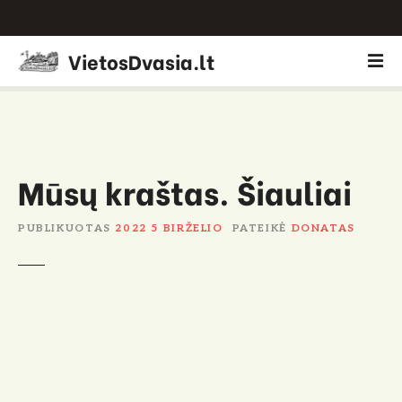
P
VietosDvasia.lt
e
r
e
i
t
i
Mūsų kraštas. Šiauliai
p
r
PUBLIKUOTAS
2022 5 BIRŽELIO
PATEIKĖ
DONATAS
i
e
t
u
r
i
n
i