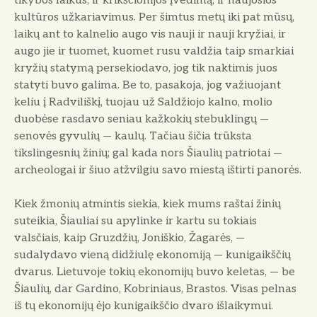
tikybos laikus, ir krikščionijos įvedimą, ir naujosios
kultūros užka­riavimus. Per šimtus metų iki pat mūsų,
laikų ant to kalnelio augo vis nauji ir nauji kryžiai, ir
augo jie ir tuomet, kuomet rusu valdžia taip smarkiai
kryžių statymą persekiodavo, jog tik naktimis juos
statyti buvo galima. Be to, pasakoja, jog važiuojant
keliu į Radviliškį, tuojau už Saldžiojo kalno, molio
duobėse rasdavo seniau kažko­kių stebuklingų —
senovės gyvulių — kaulų. Tačiau šičia trūksta
tikslingesnių žinių; gal kada nors Šiaulių patrio­tai —
archeologai ir šiuo atžvilgiu savo miestą ištirti panorės.
Kiek žmonių atmintis siekia, kiek mums raštai žinių
suteikia, Šiauliai su apylinke ir kartu su tokiais
valsčiais, kaip Gruzdžių, Joniškio, Žagarės, —
sudalydavo vieną didžiulę ekonomiją — kunigaikščių
dvarus. Lietuvoje tokių ekonomijų buvo keletas, — be
Šiaulių, dar Gardino, Kobriniaus, Brastos. Visas pelnas
iš tų ekonomijų ėjo kunigaikščio dvaro išlaikymui.