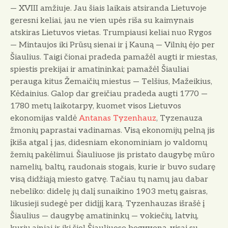
— XVIII amžiuje. Jau šiais laikais atsiranda Lietuvoje
geresni keliai, jau ne vien upės riša su kaimynais
atskiras Lietuvos vietas. Trumpiausi keliai nuo Rygos
— Mintaujos iki Prūsų sienai ir į Kauną — Vilnių ėjo per
Šiaulius. Taigi čionai pradeda pamažėl augti ir miestas,
spiestis prekijai ir amatininkai; pamažėl Šiauliai
perauga kitus Žemaičių miestus — Telšius, Mažeikius,
Kėdainius. Galop dar greičiau pra­deda augti 1770 —
1780 metų laikotarpy, kuomet visos Lietuvos
ekonomijas valdė
Antanas Tyzenhauz
, Tyzenauza
žmonių paprastai vadinamas. Visą ekonomijų pelną jis
įkiša atgal į jas, didesniam ekonominiam jo valdomų
že­mių pakėlimui. Šiauliuose jis pristato daugybę mūro
na­melių, baltų, raudonais stogais, kurie ir buvo sudarę
visą didžiąją miesto gatvę. Tačiau tų namų jau dabar
nebe­liko: didelę jų dalį sunaikino 1903 metų gaisras,
likusieji sudegė per didįjį karą. Tyzenhauzas išrašė į
Šiaulius — daugybę amatininkų — vokiečių, latvių,