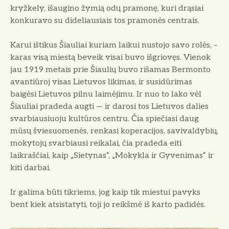
kryžkely, išaugino žymią odų pramonę, kuri drąsiai
kon­kuravo su dideliausiais tos pramonės centrais.
Karui ištikus Šiauliai kuriam laikui nustojo savo ro­lės, –
karas visą miestą beveik visai buvo išgriovęs. Vie­nok
jau 1919 metais prie Šiaulių buvo rišamas Bermonto
avantiūroj visas Lietuvos likimas, ir susidūrimas
baigėsi Lietuvos pilnu laimėjimu. Ir nuo to lako vėl
Šiauliai pradeda augti — ir darosi tos Lietuvos dalies
svarbiau­siuoju kultūros centru. Čia spiečiasi daug
mūsų šviesuomenės, renkasi koperacijos, savivaldybių,
mokytojų svar­biausi reikalai, čia pradeda eiti
laikraščiai, kaip „Sietynas“, „Mokykla ir Gyvenimas“ ir
kiti darbai.
Ir galima būti tikriems, jog kaip tik miestui pavyks
bent kiek atsistatyti, toji jo reikšmė iš karto padidės.