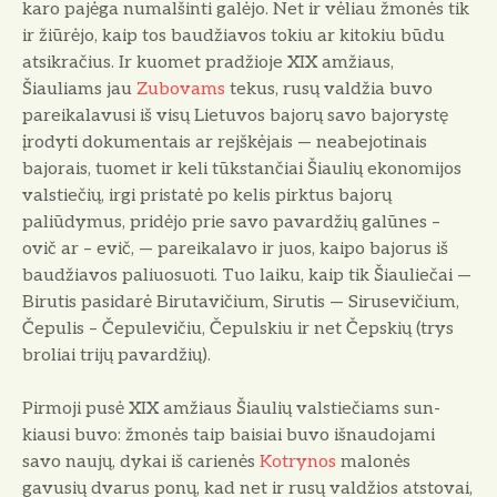
karo pa­jėga numalšinti galėjo. Net ir vėliau žmonės tik
ir žiū­rėjo, kaip tos baudžiavos tokiu ar kitokiu būdu
atsikračius. Ir kuomet pradžioje XIX amžiaus,
Šiauliams jau
Zubo­vams
tekus, rusų valdžia buvo
pareikalavusi iš visų Lietu­vos bajorų savo bajorystę
įrodyti dokumentais ar rejškė­jais — neabejotinais
bajorais, tuomet ir keli tūkstančiai Šiau­lių ekonomijos
valstiečių, irgi pristatė po kelis pirktus ba­jorų
paliūdymus, pridėjo prie savo pavardžių galūnes –
ovič ar – evič, — pareikalavo ir juos, kaipo bajorus iš
baudžiavos paliuosuoti. Tuo laiku, kaip tik Šiauliečai —
Birutis pasi­darė Birutavičium, Sirutis — Sirusevičium,
Čepulis – Čepulevičiu, Čepulskiu ir net Čepskių (trys
broliai trijų pavardžių).
Pirmoji pusė XIX amžiaus Šiaulių valstiečiams sun­
kiausi buvo: žmonės taip baisiai buvo išnaudojami
savo naujų, dykai iš carienės
Kotrynos
malonės
gavusių dva­rus ponų, kad net ir rusų valdžios atstovai,