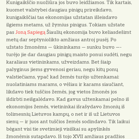
Kunigaikščio nuožiūra jos buvo leidžiamos. Tik kartais,
kuomet valstybei dau­giau pinigų prireikdavo,
kunigaikščiai tas ekonomijas užstatan išleisdavo
ilgiems metams, už žymius pinigus. Tokiam užstate
pas
Joną Sapiegą
Šiaulių ekonomija buvo keliasdešimt
metų dar septyniolikto amžiaus antroj pusėj. Po
užstato žmonėms — ūkininkams — sunku buvo —-
turėjo jie dar daugiau pinigų maisto ponui sudėti, negu
karaliaus vietininkams, užveizdams. Bet šiaip
palyginus jiems gyvenosi geriau, negu kitų ponų
valstiečiams, ypač kad žemės turėjo užtenkamai:
nuolatiniams marams, o vė­liau ir karams siaučiant,
likdavo tiek tuščios žemės, jog vietos žmonės jos
išdirbti neišgalėdavo. Kad gavus užten­kamai pelno iš
ekonomijos žemės, vietininkai išrašydavo žmonių iš
tolimesnių Lietuvos kampų, o net ir iš už Lietuvos
sienų — ir juos ant tuščios žemės sodindavo. Tik laikui
bėgant visi tie svetimieji visiškai su apylinkės
žmonėmis sutapdavo. Iš tojo XVII amžiaus pradžios