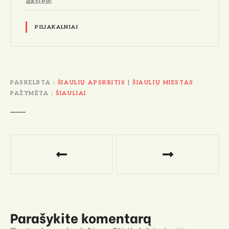
aikštelė.
PILIAKALNIAI
PASKELBTA
ŠIAULIŲ APSKRITIS
|
ŠIAULIŲ MIESTAS
PAŽYMĖTA
ŠIAULIAI
N
a
v
i
Parašykite komentarą
g