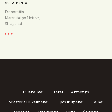
STRAIPSNIAI
Dienoraštis
Maršrutai po Lietuvą
Straipsniai
Piliakalniai
Ežerai
Akmenys
Miesteliai ir kaimeliai
Upės ir upeliai
Kalnai