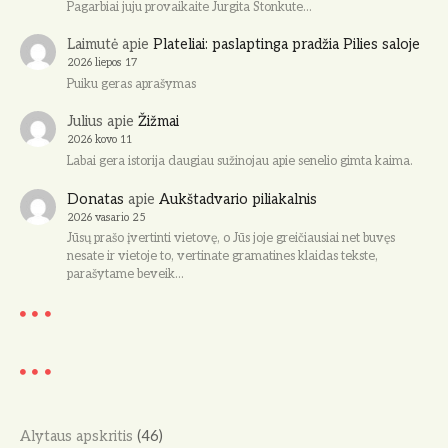
Pagarbiai juju provaikaite Jurgita Stonkute…
Laimutė
apie
Plateliai: paslaptinga pradžia Pilies saloje
2026 liepos 17
Puiku geras aprašymas
Julius
apie
Žižmai
2026 kovo 11
Labai gera istorija daugiau sužinojau apie senelio gimta kaima.
Donatas
apie
Aukštadvario piliakalnis
2026 vasario 25
Jūsų prašo įvertinti vietovę, o Jūs joje greičiausiai net buvęs
nesate ir vietoje to, vertinate gramatines klaidas tekste,
parašytame beveik…
Alytaus apskritis
(46)