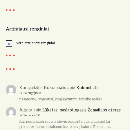
a
c
Artimiausi renginiai
i
j
Nėra artėjančių renginiai
N
o
a
t
i
c
e
Kunigaikštis Kukumbalis
apie
Kukumbalis
2026 rugpjūčio 1
nesamonė, pramanai, konjunktūrinių istorikų melas
Jurgita
apie
Lūkstas: paslaptingasis Žemaitijos ežeras
2026 liepos 30
Kur nesigrozesi savo protėvių pakrante. Juk anuomet tai
priklausė mano bocialiams, kurie buvę bajorai Žemaitijos.