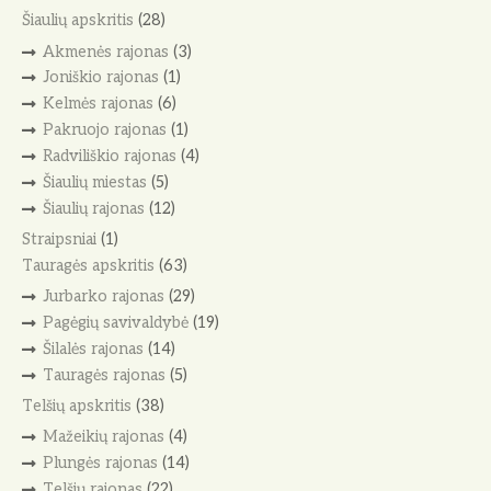
Šiaulių apskritis
(28)
Akmenės rajonas
(3)
Joniškio rajonas
(1)
Kelmės rajonas
(6)
Pakruojo rajonas
(1)
Radviliškio rajonas
(4)
Šiaulių miestas
(5)
Šiaulių rajonas
(12)
Straipsniai
(1)
Tauragės apskritis
(63)
Jurbarko rajonas
(29)
Pagėgių savivaldybė
(19)
Šilalės rajonas
(14)
Tauragės rajonas
(5)
Telšių apskritis
(38)
Mažeikių rajonas
(4)
Plungės rajonas
(14)
Telšių rajonas
(22)