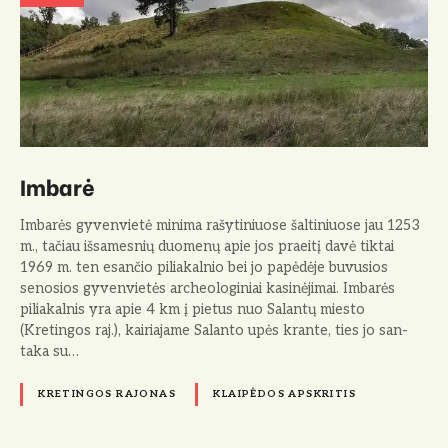
Imbarė
Imbarės gyvenvietė minima rašytiniuo­se šaltiniuose jau 1253
m., tačiau išsames­nių duomenų apie jos praeitį davė tiktai
1969 m. ten esančio piliakalnio bei jo pa­pėdėje buvusios
senosios gyvenvietės ar­cheologiniai kasinėjimai. Imbarės
piliakalnis yra apie 4 km į pie­tus nuo Salantų miesto
(Kretingos raj.), kairiajame Salanto upės krante, ties jo san­
taka su…
KRETINGOS RAJONAS
KLAIPĖDOS APSKRITIS