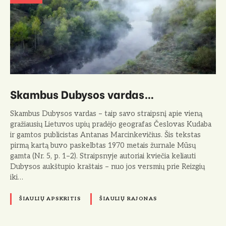
Skambus Dubysos vardas…
Skambus Dubysos vardas – taip savo straipsnį apie vieną
gražiausių Lietuvos upių pradėjo geografas Česlovas Kudaba
ir gamtos publicistas Antanas Marcinkevičius. Šis tekstas
pirmą kartą buvo paskelbtas 1970 metais žurnale Mūsų
gamta (Nr. 5, p. 1–2). Straipsnyje autoriai kviečia keliauti
Dubysos aukštupio kraštais – nuo jos versmių prie Reizgių
iki…
ŠIAULIŲ APSKRITIS
ŠIAULIŲ RAJONAS