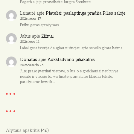
Pagarbiai juju provaikaite Jurgita Stonkute…
Laimutė
apie
Plateliai: paslaptinga pradžia Pilies saloje
2026 liepos 17
Puiku geras aprašymas
Julius
apie
Žižmai
2026 kovo 11
Labai gera istorija daugiau sužinojau apie senelio gimta kaima.
Donatas
apie
Aukštadvario piliakalnis
2026 vasario 25
Jūsų prašo įvertinti vietovę, o Jūs joje greičiausiai net buvęs
nesate ir vietoje to, vertinate gramatines klaidas tekste,
parašytame beveik…
Alytaus apskritis
(46)