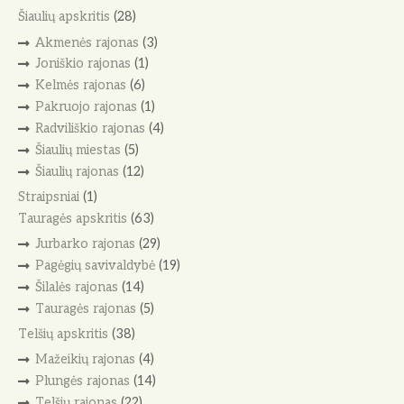
Šiaulių apskritis
(28)
Akmenės rajonas
(3)
Joniškio rajonas
(1)
Kelmės rajonas
(6)
Pakruojo rajonas
(1)
Radviliškio rajonas
(4)
Šiaulių miestas
(5)
Šiaulių rajonas
(12)
Straipsniai
(1)
Tauragės apskritis
(63)
Jurbarko rajonas
(29)
Pagėgių savivaldybė
(19)
Šilalės rajonas
(14)
Tauragės rajonas
(5)
Telšių apskritis
(38)
Mažeikių rajonas
(4)
Plungės rajonas
(14)
Telšių rajonas
(22)