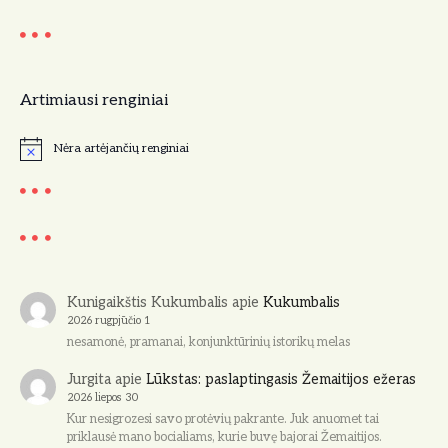
a
c
Artimiausi renginiai
i
j
Nėra artėjančių renginiai
N
o
a
t
i
c
e
Kunigaikštis Kukumbalis
apie
Kukumbalis
2026 rugpjūčio 1
nesamonė, pramanai, konjunktūrinių istorikų melas
Jurgita
apie
Lūkstas: paslaptingasis Žemaitijos ežeras
2026 liepos 30
Kur nesigrozesi savo protėvių pakrante. Juk anuomet tai
priklausė mano bocialiams, kurie buvę bajorai Žemaitijos.