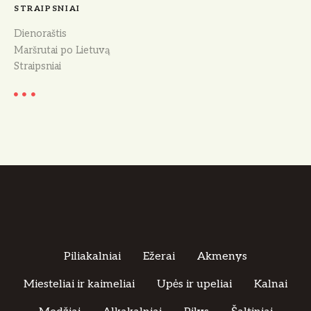
STRAIPSNIAI
Dienoraštis
Maršrutai po Lietuvą
Straipsniai
Piliakalniai
Ežerai
Akmenys
Miesteliai ir kaimeliai
Upės ir upeliai
Kalnai