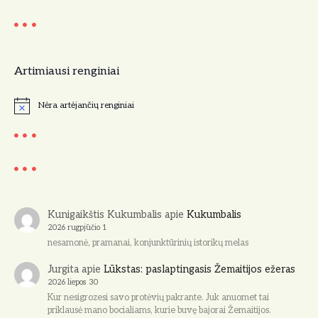
a
c
Artimiausi renginiai
i
j
Nėra artėjančių renginiai
N
o
a
t
i
c
e
Kunigaikštis Kukumbalis
apie
Kukumbalis
2026 rugpjūčio 1
nesamonė, pramanai, konjunktūrinių istorikų melas
Jurgita
apie
Lūkstas: paslaptingasis Žemaitijos ežeras
2026 liepos 30
Kur nesigrozesi savo protėvių pakrante. Juk anuomet tai
priklausė mano bocialiams, kurie buvę bajorai Žemaitijos.