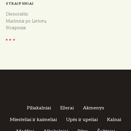
STRAIPSNIAI
Dienoraštis
Maršrutai po Lietuvą
Straipsniai
Piliakalniai
Ežerai
Akmenys
Miesteliai ir kaimeliai
Upės ir upeliai
Kalnai