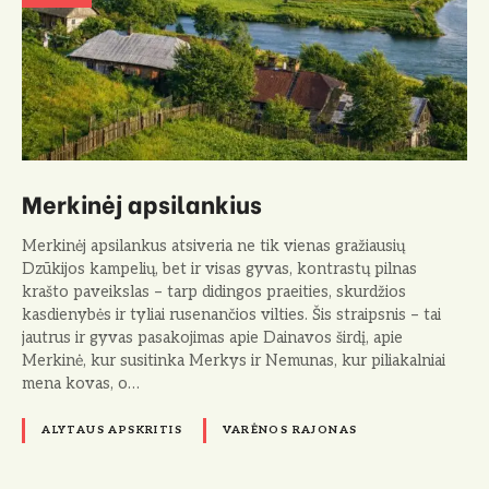
Merkinėj apsilankius
Merkinėj apsilankus atsiveria ne tik vienas gražiausių
Dzūkijos kampelių, bet ir visas gyvas, kontrastų pilnas
krašto paveikslas – tarp didingos praeities, skurdžios
kasdienybės ir tyliai rusenančios vilties. Šis straipsnis – tai
jautrus ir gyvas pasakojimas apie Dainavos širdį, apie
Merkinė, kur susitinka Merkys ir Nemunas, kur piliakalniai
mena kovas, o…
ALYTAUS APSKRITIS
VARĖNOS RAJONAS