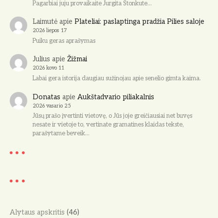
Pagarbiai juju provaikaite Jurgita Stonkute…
Laimutė
apie
Plateliai: paslaptinga pradžia Pilies saloje
2026 liepos 17
Puiku geras aprašymas
Julius
apie
Žižmai
2026 kovo 11
Labai gera istorija daugiau sužinojau apie senelio gimta kaima.
Donatas
apie
Aukštadvario piliakalnis
2026 vasario 25
Jūsų prašo įvertinti vietovę, o Jūs joje greičiausiai net buvęs
nesate ir vietoje to, vertinate gramatines klaidas tekste,
parašytame beveik…
Alytaus apskritis
(46)