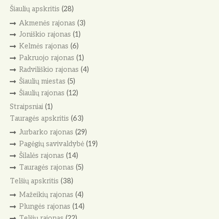
Šiaulių apskritis
(28)
Akmenės rajonas
(3)
Joniškio rajonas
(1)
Kelmės rajonas
(6)
Pakruojo rajonas
(1)
Radviliškio rajonas
(4)
Šiaulių miestas
(5)
Šiaulių rajonas
(12)
Straipsniai
(1)
Tauragės apskritis
(63)
Jurbarko rajonas
(29)
Pagėgių savivaldybė
(19)
Šilalės rajonas
(14)
Tauragės rajonas
(5)
Telšių apskritis
(38)
Mažeikių rajonas
(4)
Plungės rajonas
(14)
Telšių rajonas
(22)