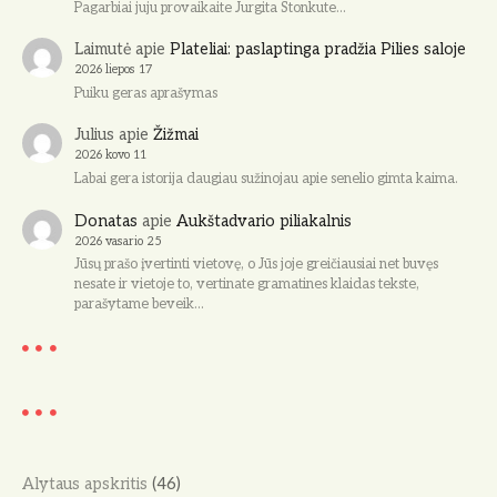
Pagarbiai juju provaikaite Jurgita Stonkute…
Laimutė
apie
Plateliai: paslaptinga pradžia Pilies saloje
2026 liepos 17
Puiku geras aprašymas
Julius
apie
Žižmai
2026 kovo 11
Labai gera istorija daugiau sužinojau apie senelio gimta kaima.
Donatas
apie
Aukštadvario piliakalnis
2026 vasario 25
Jūsų prašo įvertinti vietovę, o Jūs joje greičiausiai net buvęs
nesate ir vietoje to, vertinate gramatines klaidas tekste,
parašytame beveik…
Alytaus apskritis
(46)