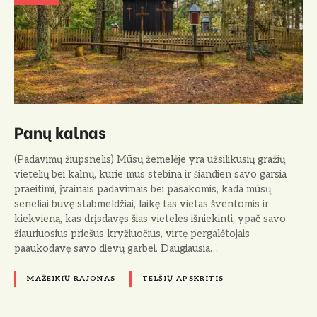
Panų kalnas
(Padavimų žiupsnelis) Mūsų žemelėje yra užsilikusių gražių
vietelių bei kalnų, kurie mus stebina ir šiandien savo garsia
praeitimi, įvairiais padavimais bei pasakomis, kada mūsų
seneliai buvę stabmeldžiai, laikę tas vietas šventomis ir
kiekvieną, kas drįsdavęs šias vieteles išniekinti, ypač savo
žiauriuosius priešus kryžiuočius, virtę pergalėtojais
paaukodavę savo dievų garbei. Daugiausia…
MAŽEIKIŲ RAJONAS
TELŠIŲ APSKRITIS