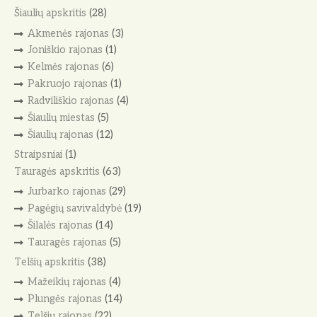
Šiaulių apskritis
(28)
Akmenės rajonas
(3)
Joniškio rajonas
(1)
Kelmės rajonas
(6)
Pakruojo rajonas
(1)
Radviliškio rajonas
(4)
Šiaulių miestas
(5)
Šiaulių rajonas
(12)
Straipsniai
(1)
Tauragės apskritis
(63)
Jurbarko rajonas
(29)
Pagėgių savivaldybė
(19)
Šilalės rajonas
(14)
Tauragės rajonas
(5)
Telšių apskritis
(38)
Mažeikių rajonas
(4)
Plungės rajonas
(14)
Telšių rajonas
(22)