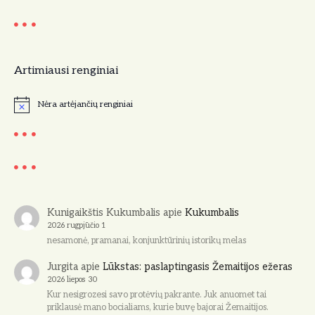
a
c
Artimiausi renginiai
i
j
Nėra artėjančių renginiai
N
o
a
t
i
c
e
Kunigaikštis Kukumbalis
apie
Kukumbalis
2026 rugpjūčio 1
nesamonė, pramanai, konjunktūrinių istorikų melas
Jurgita
apie
Lūkstas: paslaptingasis Žemaitijos ežeras
2026 liepos 30
Kur nesigrozesi savo protėvių pakrante. Juk anuomet tai
priklausė mano bocialiams, kurie buvę bajorai Žemaitijos.