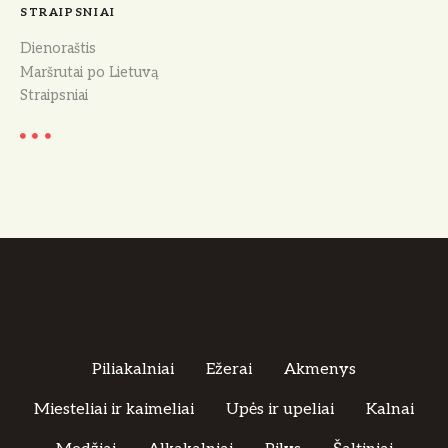
STRAIPSNIAI
Dienoraštis
Maršrutai po Lietuvą
Straipsniai
Piliakalniai
Ežerai
Akmenys
Miesteliai ir kaimeliai
Upės ir upeliai
Kalnai