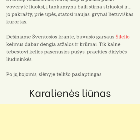
voverytė liuoksi, į tankumynų baili stirna striuoksi ir…
jo pakrašty, prie upės, statosi naujas, grynai lietuviškas
kurortas.
Dešiniame Šventosios krante, buvusio gar­saus
Šilelio
kelmus dabar dengia atžalos ir krū­mai. Tik kalne
tebestovi kelios pasenusios pu­šys, praeities didybės
liudininkės.
Po jų kojomis, slėnyje telkšo paslaptingas
Karalienės liūnas