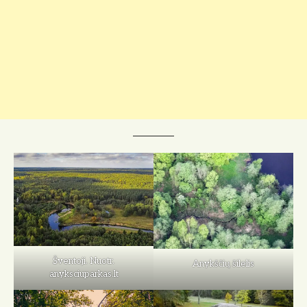
Šventoji. Nuotr.
Anykščių šilelis
anyksciuparkas.lt