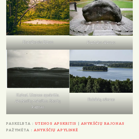
Karalienės liūnas
Puntuko akmuo
Kalnai. Utenos apskritis.
Rubikių ežeras
Anyksčių valsčius. Storių
kaimas
PASKELBTA
UTENOS APSKRITIS
|
ANYKŠČIŲ RAJONAS
PAŽYMĖTA
ANYKŠČIŲ APYLINKĖ