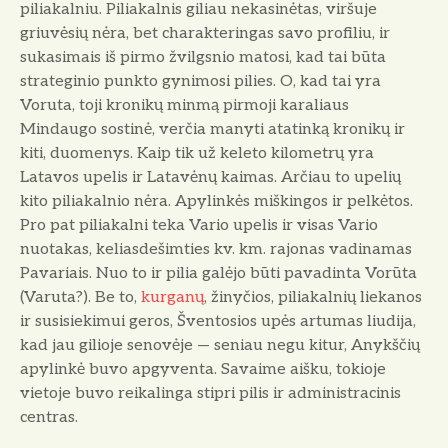
piliakalniu. Piliakalnis giliau nekasinėtas, viršuje
griuvėsių nėra, bet charakteringas savo profiliu, ir
sukasimais iš pirmo žvilgsnio matosi, kad tai būta
strateginio punkto gy­nimosi pilies. O, kad tai yra
Voruta, toji kroni­kų minmą pirmoji karaliaus
Mindaugo sostinė, verčia manyti atatinką kronikų ir
kiti, duome­nys. Kaip tik už keleto kilometrų yra
Latavos upelis ir Latavėnų kaimas. Arčiau to upelių
kito piliakalnio nėra. Apylinkės miškingos ir pelkėtos.
Pro pat piliakalni teka Vario upelis ir visas Vario
nuotakas, keliasdešimties kv. km. rajonas vadinamas
Pavariais. Nuo to ir pilia galėjo būti pavadinta Vorūta
(Varuta?). Be to,
kurganų
, žinyčios, piliakalnių liekanos
ir susisiekimui geros, Šventosios upės artumas liu­dija,
kad jau gilioje senovėje — seniau negu kitur, Anykščių
apylinkė buvo apgyventa. Sa­vaime aišku, tokioje
vietoje buvo reikalinga stipri pilis ir administracinis
centras.