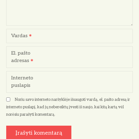
t
a
r
Vardas
p
El. pašto
į
adresas
r
Interneto
a
puslapis
š
Noriu savo interneto naršyklėje išsaugoti vardą, el. pašto adresą ir
ų
interneto puslapį, kad jų nebereiktų įvesti iš naujo, kai kitą kartą vėl
norėsiu parašyti komentarą.