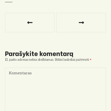
N
a
v
i
Parašykite komentarą
g
El. pašto adresas nebus skelbiamas.
Būtini laukeliai pažymėti
a
Komentaras
c
i
j
a