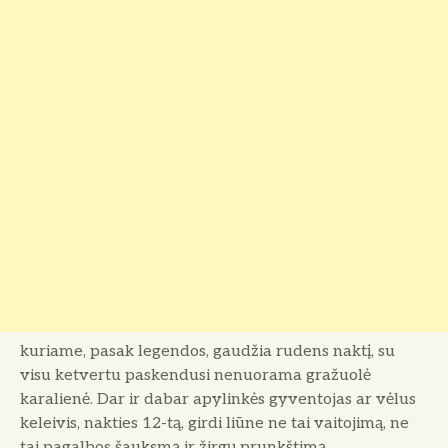
kuriame, pasak legendos, gaudžia rudens naktį, su
visu ketvertu paskendusi nenuorama gra­žuolė
karalienė. Dar ir dabar apylinkės gyventojas ar vėlus
keleivis, nakties 12-tą, girdi liū­ne ne tai vaitojimą, ne
tai pagalbos šauksmą ir žirgų prunkštimą.