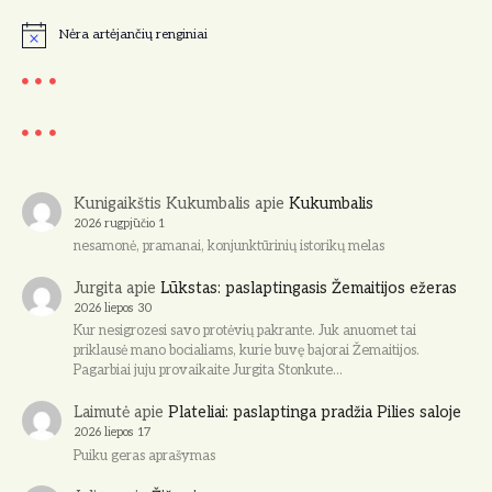
Nėra artėjančių renginiai
N
o
t
i
c
e
Kunigaikštis Kukumbalis
apie
Kukumbalis
2026 rugpjūčio 1
nesamonė, pramanai, konjunktūrinių istorikų melas
Jurgita
apie
Lūkstas: paslaptingasis Žemaitijos ežeras
2026 liepos 30
Kur nesigrozesi savo protėvių pakrante. Juk anuomet tai
priklausė mano bocialiams, kurie buvę bajorai Žemaitijos.
Pagarbiai juju provaikaite Jurgita Stonkute…
Laimutė
apie
Plateliai: paslaptinga pradžia Pilies saloje
2026 liepos 17
Puiku geras aprašymas