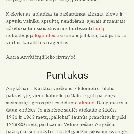
Kiekvienas, aplankąs tą paslaptingą, alksniu, klevu ir
apyniu vainiku apsuktą, nendrėmis, aje­rais ir maurais
užžėlusia tamsiais akivarais burbsianti
liūną
nebeabejoja
legendos
tikrumu ir įsitikina, kad jis tikrai
vertas, karališkos tra­gedijos.
Antra Anykščių šilelio įžymybė
Puntukas
Anykščiai — Kurkliai vieškelio 7 kilometre, šilelio,
pakraštyje, vieno kalnelio pašlaitėje guli pasenęs,
susimąstęs, geros pirties didumo
ak­muo
. Daug matęs ir
daug girdėjęs. Jo atsirėmę saulės atokaitoje šildėsi
1931 ir 1863 metų „pa­liokai”, šaunūs prancūzai ir pilki
1918-20 metų partizanai. Velnio neštas Anykščiu
bažnyčiai sudaužyti ir tik dėl gaidžio įsikišimo išvengęs