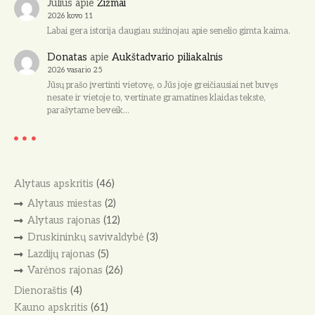
Julius
apie
Žižmai
2026 kovo 11
Labai gera istorija daugiau sužinojau apie senelio gimta kaima.
Donatas
apie
Aukštadvario piliakalnis
2026 vasario 25
Jūsų prašo įvertinti vietovę, o Jūs joje greičiausiai net buvęs
nesate ir vietoje to, vertinate gramatines klaidas tekste,
parašytame beveik…
Alytaus apskritis
(46)
Alytaus miestas
(2)
Alytaus rajonas
(12)
Druskininkų savivaldybė
(3)
Lazdijų rajonas
(5)
Varėnos rajonas
(26)
Dienoraštis
(4)
Kauno apskritis
(61)