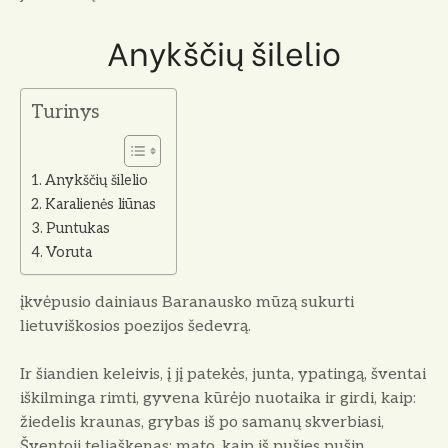
Anykščių šilelio
Turinys
Anykščių šilelio
Karalienės liūnas
Puntukas
Voruta
įkvėpusio dainiaus Baranausko mūzą sukurti
lietuviškosios poezijos šedevrą.
Ir šiandien keleivis, į jį patekės, junta, ypa­tingą, šventai
iškilminga rimti, gyvena kūrėjo nuotaika ir girdi, kaip:
žiedelis kraunas, grybas iš po samanų skverbiasi,
Šventoji teliaškenas; mato, kaip iš pušies pušin