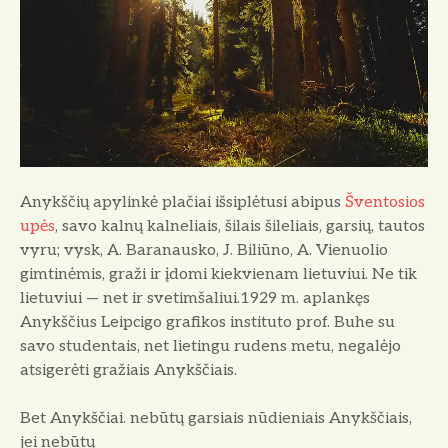
o
Anykščių apylinkė plačiai išsiplėtusi abipus
Šventosios
upės
, savo kalnų kalneliais, šilais šileliais, garsių, tautos
vyru; vysk, A. Ba­ranausko, J. Biliūno, A. Vienuolio
gimtinėmis, graži ir įdomi kiekvienam lietuviui. Ne tik
lie­tuviui — net ir svetimšaliui.1929 m. aplankęs
Anykščius Leipcigo grafikos instituto prof. Buhe su
savo studentais, net lietingu rudens me­tu, negalėjo
atsigerėti gražiais Anykščiais.
Bet Anykščiai. nebūtų garsiais nūdieniais Anykščiais,
jei nebūtų