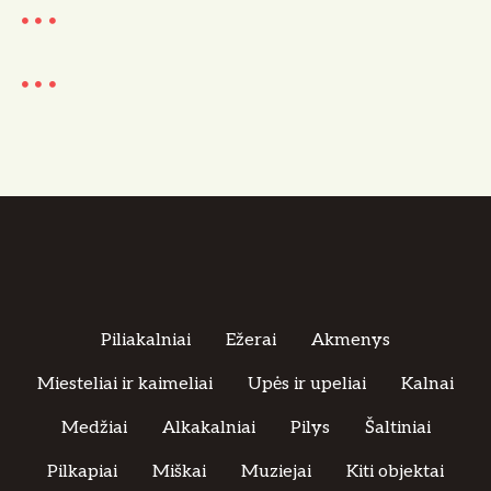
Piliakalniai
Ežerai
Akmenys
Miesteliai ir kaimeliai
Upės ir upeliai
Kalnai
Medžiai
Alkakalniai
Pilys
Šaltiniai
Pilkapiai
Miškai
Muziejai
Kiti objektai