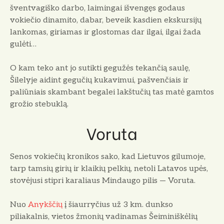
šventvagiško darbo, laimingai išvengęs godaus
vokiečio dinamito, dabar, beveik kasdien ekskursijų
lankomas, giriamas ir glostomas dar il­gai, ilgai žada
gulėti…
O kam teko ant jo sutikti gegužės tekančią saulę,
Šilelyje aidint gegučių kukavimui, pašven­čiais ir
paliūniais skambant begalei lakštučių tas matė gamtos
grožio stebuklą.
Voruta
Senos vokiečių kronikos sako, kad Lietuvos gilumoje,
tarp tamsių girių ir klaikių pelkių, ne­toli Latavos upės,
stovėjusi stipri karaliaus Mindaugo pilis — Voruta.
Nuo
Anykščių
į šiaurryčius už 3 km. dunkso
piliakalnis, vietos žmonių vadinamas Šeiminiškėlių