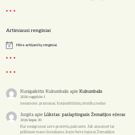
Artimiausi renginiai
Nėra artėjančių renginiai
N
o
t
i
c
e
Kunigaikštis Kukumbalis
apie
Kukumbalis
2026 rugpjūčio 1
nesamonė, pramanai, konjunktūrinių istorikų melas
Jurgita
apie
Lūkstas: paslaptingasis Žemaitijos ežeras
2026 liepos 30
Kur nesigrozesi savo protėvių pakrante. Juk anuomet tai
priklausė mano bocialiams, kurie buvę bajorai Žemaitijos.