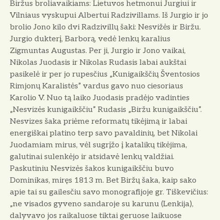
Biržus broliavaikiams: Lietuvos hetmonui Jurgiui ir
Vilniaus vyskupui Albertui Radzivillams. Iš Jurgio ir jo
brolio Jono kilo dvi Radzivillų šaki: Nesvižės ir Biržu.
Jurgio dukterį, Barborą, vedė lenkų karalius
Zigmuntas Augustas. Per ji, Jurgio ir Jono vaikai,
Nikolas Juodasis ir Nikolas Rudasis labai aukštai
pasikelė ir per jo rupesčius „Kunigaikščių Šventosios
Rimjonų Karalistės” vardus gavo nuo ciesoriaus
Karolio V. Nuo tą laiko Juodasis pradėjo vadinties
„Nesvizės kunigaikščiu” Rudasis „Biržu kunigaikščiu”.
Nesvizes šaka priėme reformatų tikėjimą ir labai
energiškai platino terp savo pavaldinių, bet Nikolai
Juodamiam mirus, vėl sugrįžo į katalikų tikėjima,
galutinai sulenkėjo ir atsidavė lenkų valdžiai.
Paskutiniu Nesvizės šakos kunigaikščiu buvo
Dominikas, miręs 1813 m. Bet Biržų šaka, kaip sako
apie tai su gailesčiu savo monografijoje gr. Tiškevičius:
„ne visados gyveno sandaroje su karunu (Lenkija),
dalyvavo jos raikaluose tiktai geruose laikuose