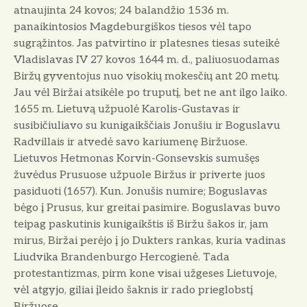
atnaujinta 24 kovos; 24 balandžio 1536 m.
panaikintosios Magdeburgiškos tiesos vėl tapo
sugrąžintos. Jas patvirtino ir platesnes tiesas suteikė
Vladislavas IV 27 kovos 1644 m. d., paliuosuodamas
Biržų gyventojus nuo visokių mokesčių ant 20 metų.
Jau vėl Biržai atsikėle po truputį, bet ne ant ilgo laiko.
1655 m. Lietuvą užpuolė Karolis-Gustavas ir
susibičiuliavo su kunigaikščiais Jonušiu ir Boguslavu
Radvillais ir atvedė savo kariumenę Biržuose.
Lietuvos Hetmonas Korvin-Gonsevskis sumušęs
žuvėdus Prusuose užpuole Biržus ir priverte juos
pasiduoti (1657). Kun. Jonušis numire; Boguslavas
bėgo į Prusus, kur greitai pasimire. Boguslavas buvo
teipag paskutinis kunigaikštis iš Biržu šakos ir, jam
mirus, Biržai perėjo į jo Dukters rankas, kuria vadinas
Liudvika Brandenburgo Hercogienė. Tada
protestantizmas, pirm kone visai užgeses Lietuvoje,
vėl atgyjo, giliai įleido šaknis ir rado prieglobstį
Biržuose.