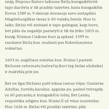
uniją. Stepono Batoro laikuose Biržų kunigaikštystė
tapo išardyta ir tik pradėjo taisyties, kada kunigaikštis
Kovos 1589 m. 9 dienoje dovanojo savo sostapiliui
Magdeburgiškas tiesas ir 60 valakų žemės. Nuo to
laiko, Biržai vėl atsitaisė ir tapo galingais, kaip buvo,
bet pilės da negalėjo pastatyti ir tik šis įviko 1603 m.
kunig. Krisiaus I laikose kurs ją apkasė. 1599 m.
randame Biržų kun. mušanti pas Kokenhauzena
vokiečius.
1603 m. augščiaus minėtas kun. Krisius I pastatė
Biržuose reformatų bažnyčią (kuri lyg šioliai užsilaike)
ir makyklą prie jos.
Bet ne ilgai Biržams putė toksai ramus vėjas: Gustavas
Adolfas, žuvėdų karalius, apgulęs jos, paėmė tvirtapilę
su 60 patrankų ir kunigaikščio lobių. Bet Lenkų
respublika atligino kun. Krisiui II už visus nuostolius.
Nuo 1626 m. Biržai vėl pradėjo taisyties: pilis