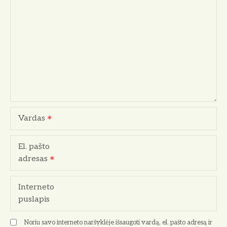
i
j
a
t
a
r
Vardas
p
El. pašto
į
adresas
r
Interneto
a
puslapis
š
Noriu savo interneto naršyklėje išsaugoti vardą, el. pašto adresą ir