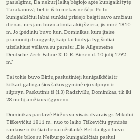
pasielgimų. Da nekurį laiką bėgiojo apie kunigaikštytę
Tarakanovą, bet ir iš to niekas neišėjo. Po to
kunigaikščiui labai sunkiai prisiejo baigti savo amžiaus
dienas, nes jam buvo atimta akių šviesa; jis mirė 1810
m. Jo įpėdiniu buvo kun. Dominikas, kurs įtaise
pramonių draugystę, kaip tai liūdyja lyg šioliai
užsilakiusi vėliava su parašu: „Die Allgemeine
Deutsche Zech-Fahne X. D. R. Birzen d. 10 julij 1792
m.”
Tai tokie buvo Biržų paskutinieji kunigaikščiai ir
kitkart galinga šios šakos gyminė ejo silpnyn ir
silpnyn. Paskutinis iš (13) Radzivillų, Dominikas, tik iki
28 metų amžiaus išgyveno.
Dominikas pardavė Biržus su visais dvarais gr. Mikolui
Tiškevičiui 1811 m., nuo to laiko Tiškevičiu gyminės
rankose ir iki šiai dienai užsilaikė. Bet da ilgai buvo
didelės bilos su Neiburgo kunigaikščiais paskui