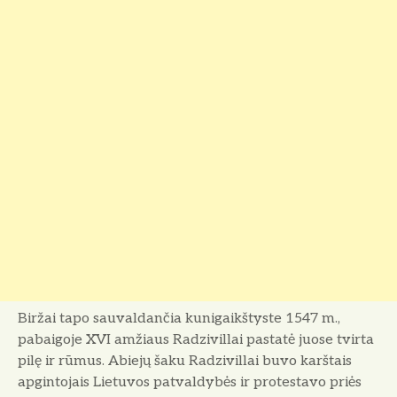
Biržai tapo sauvaldančia kunigaikštyste 1547 m.,
pabaigoje XVI amžiaus Radzivillai pastatė juose tvirta
pilę ir rūmus. Abiejų šaku Radzivillai buvo karštais
apgintojais Lietuvos patvaldybės ir protestavo priės