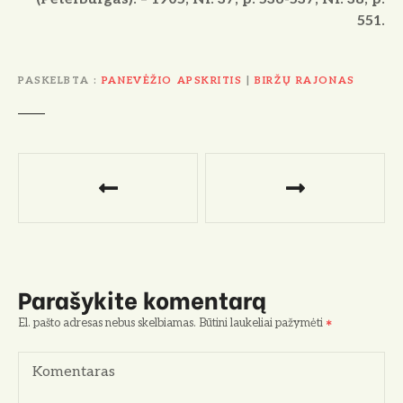
551.
PASKELBTA
PANEVĖŽIO APSKRITIS
|
BIRŽŲ RAJONAS
N
a
v
i
Parašykite komentarą
g
El. pašto adresas nebus skelbiamas.
Būtini laukeliai pažymėti
a
Komentaras
c