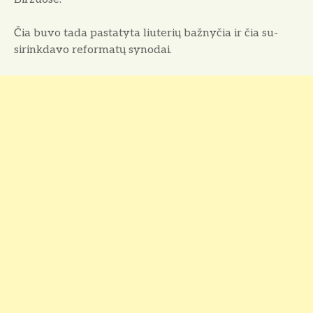
Čia buvo tada pastatyta liuterių bažnyčia ir čia su-
sirinkdavo reformatų synodai.