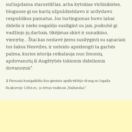
sučiupdama starostiščias, arba kytokias viršinikistes,
bloguose gi ne kartą užpuldinėdavo ir ardydavo
respublikos pamatus. Jos turtingumas buvo labai
didelis ir nieks negalėjo susiligint su jais, puikubė gi
vadžiojo jų darbais, tikėjimas skirė ir sunaikino,
vienybę… Štai kas nedavė jiems susilyginti su sąnariais
tos šakos Nesvižes, ir neleido apsidengti ta garbės
palma, kurios istorija reikalauja nuo žmonių,
apdovanotų iš Augštybės tokiomis dideliomis
dovanomis”.
2
Pirmasis kunigaikštis šios giminės apsikrykštijo draug su Jogaila
Krakuvoje 1386 m.; jo tėvas vadinosi „Vaišundas”.