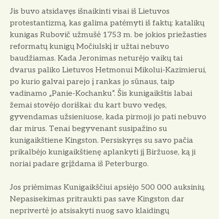
Jis buvo atsidavęs išnaikinti visai iš Lietuvos
protestantizmą, kas galima patėmyti iš faktų: katalikų
kunigas Rubovič užmušė 1753 m. be jokios priežasties
reformatų kunigų Močiulskį ir užtai nebuvo
baudžiamas. Kada Jeronimas neturėjo vaikų tai
dvarus paliko Lietuvos Hetmonui Mikolui-Kazimierui,
po kurio galvai parejo į rankas jo sūnaus, taip
vadinamo „Panie-Kochanku”. Šis kunigaikštis labai
žemai stovėjo doriškai: du kart buvo vedęs,
gyvendamas užsieniuose, kada pirmoji jo pati nebuvo
dar mirus. Tenai begyvenant susipažino su
kunigaikštiene Kingston. Persiskyręs su savo pačia
prikalbėjo kunigaikštienę aplankyti jį Biržuose, ką ji
noriai padare grįždama iš Peterburgo.
Jos priėmimas Kunigaikščiui apsiėjo 500 000 auksinių.
Nepasisekimas pritraukti pas save Kingston dar
neprivertė jo atsisakyti nuog savo klaidingų