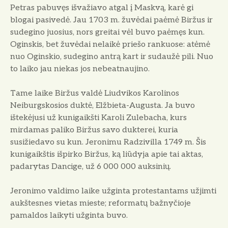
Petras pabuvęs išvažiavo atgal į Maskvą, karė gi
blogai pasivedė. Jau 1703 m. žuvėdai paėmė Biržus ir
sudegino juosius, nors greitai vėl buvo paėmęs kun.
Oginskis, bet žuvėdai nelaikė priešo rankuose: atėmė
nuo Oginskio, sudegino antrą kart ir sudaužė pili. Nuo
to laiko jau niekas jos nebeatnaujino.
Tame laike Biržus valdė Liudvikos Karolinos
Neiburgskosios duktė, Elžbieta-Augusta. Ja buvo
ištekėjusi už kunigaikšti Karoli Zulebacha, kurs
mirdamas paliko Biržus savo dukterei, kuria
susižiedavo su kun. Jeronimu Radzivilla 1749 m. Šis
kunigaikštis išpirko Biržus, ką liūdyja apie tai aktas,
padarytas Dancige, už 6 000 000 auksinių.
Jeronimo valdimo laike užginta protestantams užjimti
aukštesnes vietas mieste; reformatų bažnyčioje
pamaldos laikyti užginta buvo.