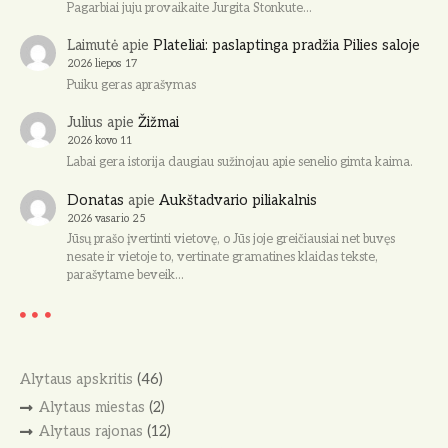
Pagarbiai juju provaikaite Jurgita Stonkute…
Laimutė
apie
Plateliai: paslaptinga pradžia Pilies saloje
2026 liepos 17
Puiku geras aprašymas
Julius
apie
Žižmai
2026 kovo 11
Labai gera istorija daugiau sužinojau apie senelio gimta kaima.
Donatas
apie
Aukštadvario piliakalnis
2026 vasario 25
Jūsų prašo įvertinti vietovę, o Jūs joje greičiausiai net buvęs
nesate ir vietoje to, vertinate gramatines klaidas tekste,
parašytame beveik…
Alytaus apskritis
(46)
Alytaus miestas
(2)
Alytaus rajonas
(12)