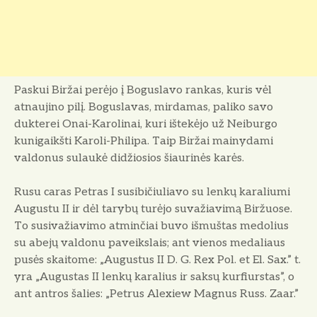
Paskui Biržai perėjo į Boguslavo rankas, kuris vėl
atnaujino pilį. Boguslavas, mirdamas, paliko savo
dukterei Onai-Karolinai, kuri ištekėjo už Neiburgo
kunigaikšti Karoli-Philipa. Taip Biržai mainydami
valdonus sulaukė didžiosios šiaurinės karės.
Rusu caras Petras I susibičiuliavo su lenkų karaliumi
Augustu II ir dėl tarybų turėjo suvažiavimą Biržuose.
To susivažiavimo atminčiai buvo išmuštas medolius
su abejų valdonu paveikslais; ant vienos medaliaus
pusės skaitome: „Augustus II D. G. Rex Pol. et El. Sax.” t.
yra „Augustas II lenkų karalius ir saksų kurfiurstas”, o
ant antros šalies: „Petrus Alexiew Magnus Russ. Zaar.”