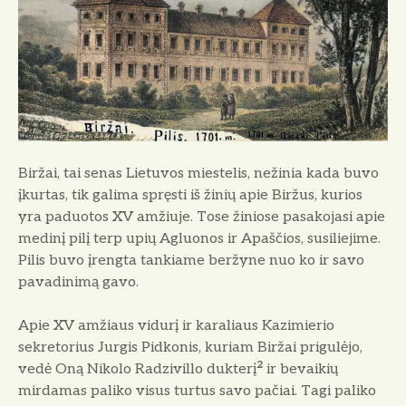
o
Biržai, tai senas Lietuvos miestelis, nežinia kada buvo
įkurtas, tik galima spręsti iš žinių apie Biržus, kurios
yra paduotos XV amžiuje. Tose žiniose pasakojasi apie
medinį pilį terp upių Agluonos ir Apaščios, susiliejime.
Pilis buvo įrengta tankiame beržyne nuo ko ir savo
pavadinimą gavo.
Apie XV amžiaus vidurį ir karaliaus Kazimierio
sekretorius Jurgis Pidkonis, kuriam Biržai prigulėjo,
2
vedė Oną Nikolo Radzivillo dukterį
ir bevaikių
mirdamas paliko visus turtus savo pačiai. Tagi paliko