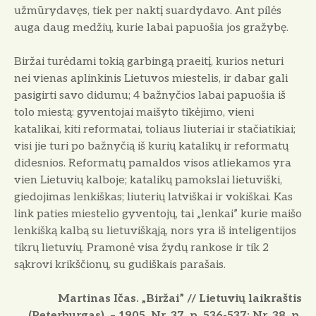
užmūrydavęs, tiek per naktį suardydavo. Ant pilės
auga daug medžių, kurie labai papuošia jos gražybę.
Biržai turėdami tokią garbingą praeitį, kurios neturi
nei vienas aplinkinis Lietuvos miestelis, ir dabar gali
pasigirti savo didumu; 4 bažnyčios labai papuošia iš
tolo miestą: gyventojai maišyto tikėjimo, vieni
katalikai, kiti reformatai, toliaus liuteriai ir stačiatikiai;
visi jie turi po bažnyčią iš kurių katalikų ir reformatų
didesnios. Reformatų pamaldos visos atliekamos yra
vien Lietuvių kalboje; katalikų pamokslai lietuviški,
giedojimas lenkiškas; liuterių latviškai ir vokiškai. Kas
link paties miestelio gyventojų, tai „lenkai” kurie maišo
lenkišką kalbą su lietuviškąją, nors yra iš inteligentijos
tikrų lietuvių. Pramonė visa žydų rankose ir tik 2
sąkrovi krikščionų, su gudiškais parašais.
Martinas Ičas. „Biržai” // Lietuvių laikraštis
(Peterburgas). – 1905, Nr. 37, p. 536-537; Nr. 38, p.