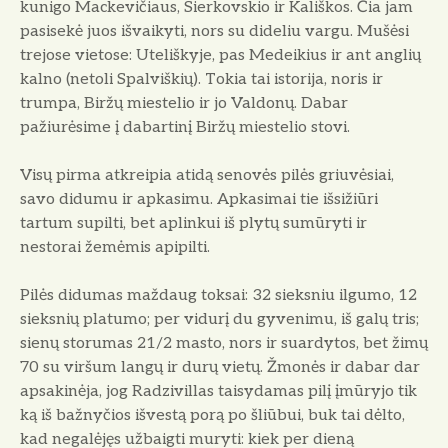
kunigo Mackevičiaus, Sierkovskio ir Kališkos. Čia jam
pasisekė juos išvaikyti, nors su dideliu vargu. Mušėsi
trejose vietose: Uteliškyje, pas Medeikius ir ant anglių
kalno (netoli Spalviškių). Tokia tai istorija, noris ir
trumpa, Biržų miestelio ir jo Valdonų. Dabar
pažiurėsime į dabartinį Biržų miestelio stovi.
Visų pirma atkreipia atidą senovės pilės griuvėsiai,
savo didumu ir apkasimu. Apkasimai tie išsižiūri
tartum supilti, bet aplinkui iš plytų sumūryti ir
nestorai žemėmis apipilti.
Pilės didumas maždaug toksai: 32 sieksniu ilgumo, 12
sieksnių platumo; per vidurį du gyvenimu, iš galų tris;
sienų storumas 21/2 masto, nors ir suardytos, bet žimų
70 su viršum langų ir durų vietų. Žmonės ir dabar dar
apsakinėja, jog Radzivillas taisydamas pilį įmūryjo tik
ką iš bažnyčios išvestą porą po šliūbui, buk tai dėlto,
kad negalėjęs užbaigti muryti: kiek per dieną