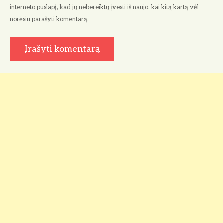
ų
interneto puslapį, kad jų nebereiktų įvesti iš naujo, kai kitą kartą vėl
norėsiu parašyti komentarą.