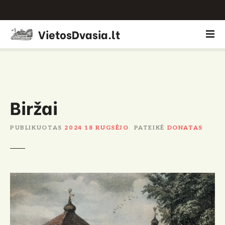
P
VietosDvasia.lt
e
r
e
i
t
i
Biržai
p
r
PUBLIKUOTAS
2024 18 RUGSĖJO
PATEIKĖ
DONATAS
i
e
t
u
r
i
n
i