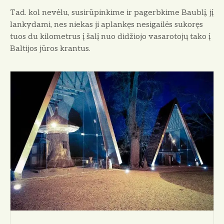
Tad. kol nevėlu, susirūpinkime ir pagerbkime Baublį, jį
lankydami, nes niekas ji aplankęs nesigailės sukoręs
tuos du kilometrus į šalį nuo didžio­jo vasarotojų tako į
Baltijos jūros krantus.