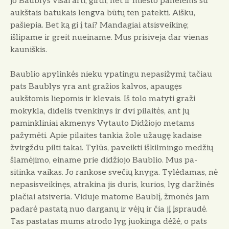
jo Baublys visai arti, girdi, net ir miesto panelėms su
aukštais batukais lengva būtų ten patekti. Aišku,
pašiepia. Bet ką gi į tai? Mandagiai atsi­sveikinę;
išlipame ir greit nueiname. Mus prisiveja dar vienas
kauniškis.
Baublio apylinkės nieku ypatingu nepasižymi; tačiau
pats Baublys yra ant gražios kalvos, apaugęs
aukštomis liepomis ir klevais. Iš tolo matyti gra­ži
mokykla, didelis tvenkinys ir dvi pilaitės, ant jų
paminkliniai akmenys Vytauto Didžiojo metams
pažymėti. Apie pilaites tankia žole užaugę kadaise
žvirgždu pilti takai. Tylūs, pa­veikti iškilmingo medžių
šlamėjimo, einame prie didžiojo Baublio. Mus pa­
sitinka vaikas. Jo rankose svečių knyga. Tylėdamas, nė
nepasisveikinęs, at­rakina jis duris, kurios, lyg daržinės
plačiai atsiveria. Viduje matome Baublį, žmonės jam
padarė pastatą nuo darganų ir vėjų ir čia jį įspraudė.
Tas pastatas mums atrodo lyg juokin­ga dėžė, o pats