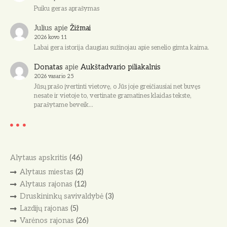
Puiku geras aprašymas
Julius
apie
Žižmai
2026 kovo 11
Labai gera istorija daugiau sužinojau apie senelio gimta kaima.
Donatas
apie
Aukštadvario piliakalnis
2026 vasario 25
Jūsų prašo įvertinti vietovę, o Jūs joje greičiausiai net buvęs
nesate ir vietoje to, vertinate gramatines klaidas tekste,
parašytame beveik…
Alytaus apskritis
(46)
Alytaus miestas
(2)
Alytaus rajonas
(12)
Druskininkų savivaldybė
(3)
Lazdijų rajonas
(5)
Varėnos rajonas
(26)