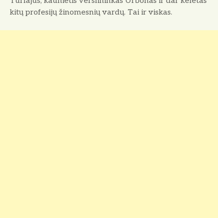
Turlajus, kaunietis verslininkas Ur­bonas ir dar keletas
kitų profesijų ži­nomesnių vardų. Tai ir viskas.