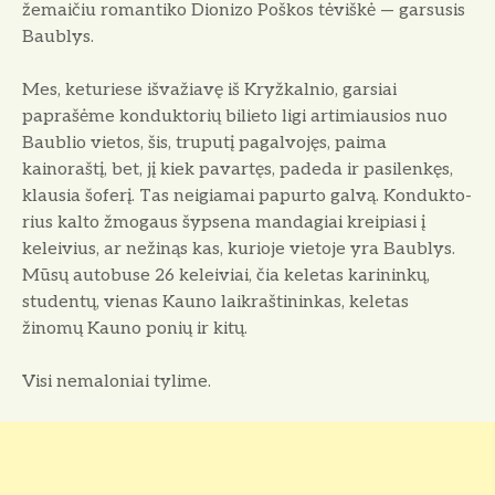
žemaičiu romantiko Dionizo Poš­kos tėviškė — garsusis
Baublys.
Mes, keturiese išvažiavę iš Kryžkalnio, garsiai
paprašėme konduktorių bilieto ligi artimiausios nuo
Baublio vietos, šis, truputį pagalvojęs, paima
kainoraštį, bet, jį kiek pavartęs, pa­deda ir pasilenkęs,
klausia šoferį. Tas neigiamai papurto galvą. Kondukto­
rius kalto žmogaus šypsena manda­giai kreipiasi į
keleivius, ar nežinąs kas, kurioje vietoje yra Baublys.
Mūsų autobuse 26 keleiviai, čia keletas ka­rininkų,
studentų, vienas Kauno laik­raštininkas, keletas
žinomų Kauno po­nių ir kitų.
Visi nemaloniai tylime.