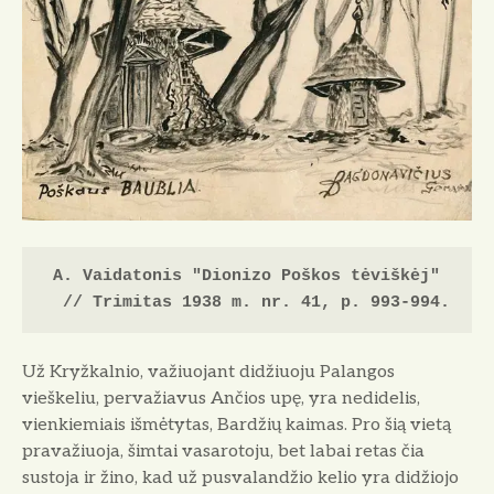
A. Vaidatonis "Dionizo Poškos tėviškėj" 
// Trimitas 1938 m. nr. 41, p. 993-994.
Už Kryžkalnio, važiuojant didžiuo­ju Palangos
vieškeliu, pervažiavus Ančios upę, yra nedidelis,
vienkie­miais išmėtytas, Bardžių kaimas. Pro šią vietą
pravažiuoja, šimtai vasaroto­ju, bet labai retas čia
sustoja ir žino, kad už pusvalandžio kelio yra didžio­jo