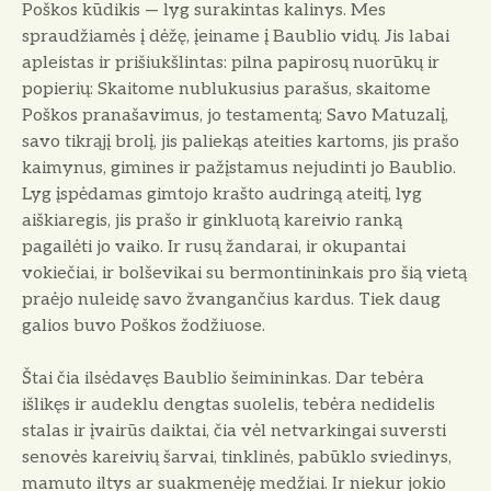
Poškos kūdikis — lyg surakintas kalinys. Mes
spraudžiamės į dėžę, įeiname į Baublio vidų. Jis la­bai
apleistas ir prišiukšlintas: pilna papirosų nuorūkų ir
popierių: Skai­tome nublukusius parašus, skaitome
Poškos pranašavimus, jo testamentą; Savo Matuzalį,
savo tikrąjį brolį, jis paliekąs ateities kartoms, jis prašo
kaimynus, gimines ir pažįstamus ne­judinti jo Baublio.
Lyg įspėdamas gimtojo krašto audringą ateitį, lyg
aiškiaregis, jis prašo ir ginkluotą ka­reivio ranką
pagailėti jo vaiko. Ir ru­sų žandarai, ir okupantai
vokiečiai,
ir bolševikai su bermontininkais pro šią vietą
praėjo nuleidę savo žvangan­čius kardus. Tiek daug
galios buvo Poškos žodžiuose.
Štai čia ilsėdavęs Baublio šeimi­ninkas. Dar tebėra
išlikęs ir audeklu dengtas suolelis, tebėra nedidelis
sta­las ir įvairūs daiktai, čia vėl netvar­kingai suversti
senovės kareivių šar­vai, tinklinės, pabūklo sviedinys,
ma­muto iltys ar suakmenėję medžiai. Ir niekur jokio