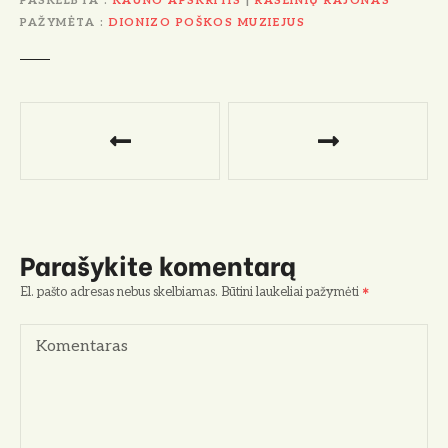
PASKELBTA
KAUNO APSKRITIS
|
RASEINIŲ RAJONAS
PAŽYMĖTA
DIONIZO POŠKOS MUZIEJUS
N
a
v
i
Parašykite komentarą
g
El. pašto adresas nebus skelbiamas.
Būtini laukeliai pažymėti
a
Komentaras
c
i
j