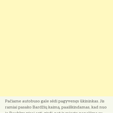
Pačiame autobuso gale sėdi pagyve­nęs ūkininkas. Jis
ramiai pasako Bardžių kaimą, paaiškindamas, kad nuo