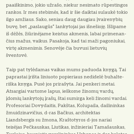
paaiškinimo, jokio užra­šo, niekur nesimato rūpestingos
ran­kos. Ir mes stebimės, kad ir šie daik­tai sulaukė tokio
ilgo amžiaus. Sako, seniau daug daugiau įvairenybių
bu­vę, bet „paslaugūs“ lankytojai jas iš­nešioję. Išlipame
iš dėžės, žiūrinėjame keistus
akmenis, labai primenan­
čius mažus, vaikus. Pasakoja, kad tai maži pagoniukai,
virtę akmenimis. Senovėje čia buvusi lietuvių
šventovė.
Taip pat tylėdamas vaikas mums paduoda knygą. Tai
paprastai įrišta liniuoto popieriaus nedidelė buhalte­
riška knyga. Pusė jos prirašyta. Jai penkeri metai.
Atsargiai vartome lapus, ieškome žinomų vardų,
įdomių lankytojų įrašų, štai sumirga keli ži­nomi vardai.
Profesoriai Dovydaitis, Pakštas, Kolupaila, dailininkas
žmuidzinavičius, d-ras Bačkus, architek­tas
Liandsbergis su žmona, Kraštoty­ros d-jos nariai
teisėjas Pečkauskas, Liutikas, inžinieriai Tamašauskas,