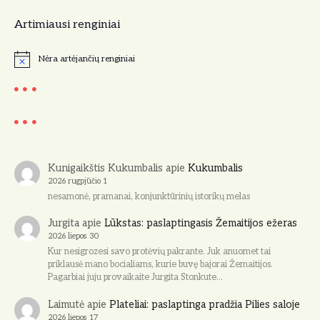
Artimiausi renginiai
Nėra artėjančių renginiai
N
o
t
i
c
e
Kunigaikštis Kukumbalis
apie
Kukumbalis
2026 rugpjūčio 1
nesamonė, pramanai, konjunktūrinių istorikų melas
Jurgita
apie
Lūkstas: paslaptingasis Žemaitijos ežeras
2026 liepos 30
Kur nesigrozesi savo protėvių pakrante. Juk anuomet tai
priklausė mano bocialiams, kurie buvę bajorai Žemaitijos.
Pagarbiai juju provaikaite Jurgita Stonkute…
Laimutė
apie
Plateliai: paslaptinga pradžia Pilies saloje
2026 liepos 17