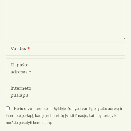
a
t
a
r
Vardas
p
El. pašto
į
adresas
r
Interneto
a
puslapis
š
Noriu savo interneto naršyklėje išsaugoti vardą, el. pašto adresą ir
ų
interneto puslapį, kad jų nebereiktų įvesti iš naujo, kai kitą kartą vėl
norėsiu parašyti komentarą.