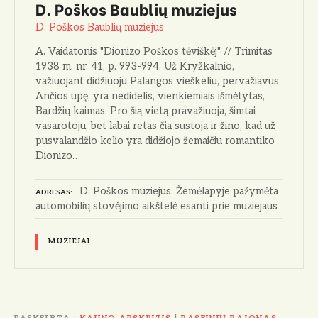
D. Poškos Baublių muziejus
D. Poškos Baublių muziejus
A. Vaidatonis "Dionizo Poškos tėviškėj" // Trimitas
1938 m. nr. 41, p. 993-994. Už Kryžkalnio,
važiuojant didžiuo­ju Palangos vieškeliu, pervažiavus
Ančios upę, yra nedidelis, vienkie­miais išmėtytas,
Bardžių kaimas. Pro šią vietą pravažiuoja, šimtai
vasaroto­ju, bet labai retas čia sustoja ir žino, kad už
pusvalandžio kelio yra didžio­jo žemaičiu romantiko
Dionizo…
D. Poškos muziejus. Žemėlapyje pažymėta
ADRESAS
automobilių stovėjimo aikštelė esanti prie muziejaus
MUZIEJAI