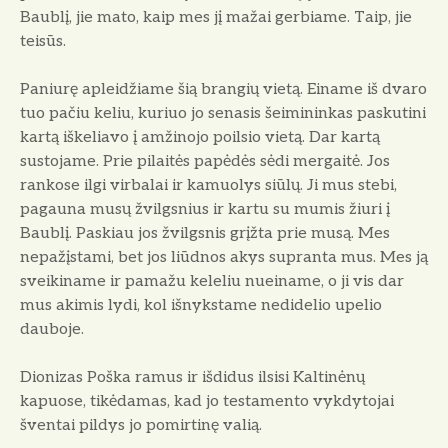
Baublį, jie mato, kaip mes jį mažai gerbiame. Taip, jie
teisūs.
Paniurę apleidžiame šią brangių vietą. Einame iš dvaro
tuo pačiu ke­liu, kuriuo jo senasis šeimininkas pas­kutini
kartą iškeliavo į amžinojo po­ilsio vietą. Dar kartą
sustojame. Prie pilaitės papėdės sėdi mergaitė. Jos
rankose ilgi virbalai ir kamuolys siū­lų. Ji mus stebi,
pagauna musų žvilgs­nius ir kartu su mumis žiuri į
Baublį. Paskiau jos žvilgsnis grįžta prie mu­są. Mes
nepažįstami, bet jos liūdnos akys supranta mus. Mes ją
sveikiname ir pamažu keleliu nueiname, o ji vis dar
mus akimis lydi, kol išnykstame nedidelio upelio
dauboje.
Dionizas Poška ramus ir išdidus il­sisi Kaltinėnų
kapuose, tikėdamas, kad jo testamento vykdytojai
šventai pil­dys jo pomirtinę valią.