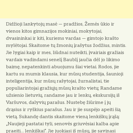
Didžioji lankytojų masė — pradžios, Žemės ūkio ir
vienos kitos gimnazi­jos mokiniai, mokytojai,
dvasininkai ir kiti, kuriems vardas — gimtojo krašto
mylėtojai. Skaitome tų žmonių įrašytus žodžius, mintis.
Jie lygiai kaip ir mes, liūdnai nuteikti, įvairiais gražiais
vardais vadindami senelį Baublį jaučia dėl jo likimo
baimę, nepatenkinti abuojumu šiai vietai. Ro­dos, jie
kartu su mumis klausia, kur mūsų studentija, šaunioji
inteligenti­ja, kur mūsų rašytojai, žurnalistai, tie
populiarintojai gražiųjų mūsų krašto vietų; Randame
užsienio lietuvių, ran­dame jau ir lenkų, ekskursijų iš
Var­šuvos, dalyvių parašus. Nustebę žiūri­me į jų
drąsius ir ryškius parašus. Jau ir jie suspėjo apeiti šią
vietą. Su­kandę dantis skaitome vieną lenkiškų įrąšą:
„Naujieji pastatai tyli, senovės griuvėsiai kalba apie
praeiti… len­kiškai“. Jie juokiasi iš mūsų, jie savinasi