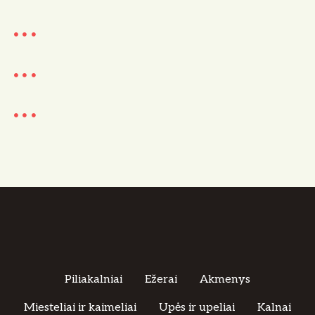
Piliakalniai
Ežerai
Akmenys
Miesteliai ir kaimeliai
Upės ir upeliai
Kalnai