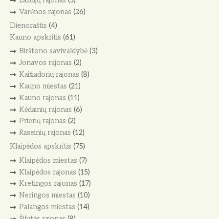
Lazdijų rajonas
(5)
Varėnos rajonas
(26)
Dienoraštis
(4)
Kauno apskritis
(61)
Birštono savivaldybė
(3)
Jonavos rajonas
(2)
Kaišiadorių rajonas
(8)
Kauno miestas
(21)
Kauno rajonas
(11)
Kėdainių rajonas
(6)
Prienų rajonas
(2)
Raseinių rajonas
(12)
Klaipėdos apskritis
(75)
Klaipėdos miestas
(7)
Klaipėdos rajonas
(15)
Kretingos rajonas
(17)
Neringos miestas
(10)
Palangos miestas
(14)
Šilutės rajonas
(8)