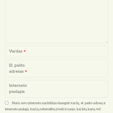
j
a
t
a
r
Vardas
p
El. pašto
į
adresas
r
Interneto
a
puslapis
š
Noriu savo interneto naršyklėje išsaugoti vardą, el. pašto adresą ir
ų
interneto puslapį, kad jų nebereiktų įvesti iš naujo, kai kitą kartą vėl