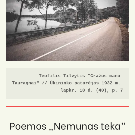
o
Teofilis Tilvytis "Gražus mano 
Tauragnai" // Ūkininko patarėjas 1932 m. 
lapkr. 18 d. (40), p. 7
Poemos „Nemunas teka”