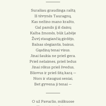
Surašiau graudinga raštą
Iš tėvynės Tauragnų,
Kas nežino mano krašto,
Gal pamils jį iš dainų
Kalba žmonės, būk Labėje
Žuvį staugiančią girdėjo,
Balsas slegiantis, baisus,
Gąsdiną tenai visus.
Jinai šaukia ne prieš gera.
Prieš nelaimes, prieš ledus
Jinai rėkus prieš švedus,
Bliovus ir prieš šitą karą —
Nors ir staugusi seniai,
Bet gyvena ji tenai —
O už Pavarlio, miškuose