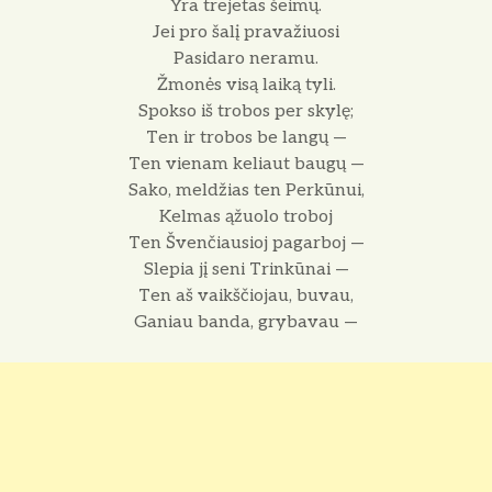
Yra trejetas šeimų.
Jei pro šalį pravažiuosi
Pasidaro neramu.
Žmonės visą laiką tyli.
Spokso iš trobos per skylę;
Ten ir trobos be langų —
Ten vienam keliaut baugų —
Sako, meldžias ten Perkūnui,
Kelmas ąžuolo troboj
Ten Švenčiausioj pagarboj —
Slepia jį seni Trinkūnai —
Ten aš vaikščiojau, buvau,
Ganiau banda, grybavau —