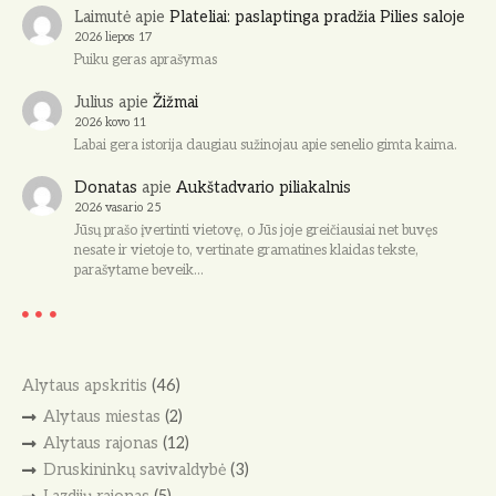
Laimutė
apie
Plateliai: paslaptinga pradžia Pilies saloje
2026 liepos 17
Puiku geras aprašymas
Julius
apie
Žižmai
2026 kovo 11
Labai gera istorija daugiau sužinojau apie senelio gimta kaima.
Donatas
apie
Aukštadvario piliakalnis
2026 vasario 25
Jūsų prašo įvertinti vietovę, o Jūs joje greičiausiai net buvęs
nesate ir vietoje to, vertinate gramatines klaidas tekste,
parašytame beveik…
Alytaus apskritis
(46)
Alytaus miestas
(2)
Alytaus rajonas
(12)
Druskininkų savivaldybė
(3)