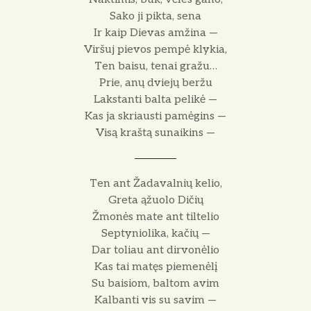
Sako ji pikta, sena
Ir kaip Dievas amžina —
Viršuj pievos pempė klykia,
Ten baisu, tenai gražu…
Prie, anų dviejų beržu
Lakstanti balta pelikė —
Kas ja skriausti pamėgins —
Visą kraštą sunaikins —
Ten ant Žadavalnių kelio,
Greta ąžuolo Dičių
Žmonės mate ant tiltelio
Septyniolika, kačių —
Dar toliau ant dirvonėlio
Kas tai matęs piemenėlį
Su baisiom, baltom avim
Kalbanti vis su savim —