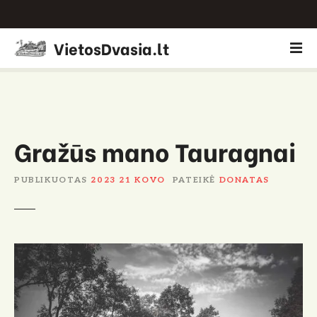
P
VietosDvasia.lt
e
r
e
i
t
i
Gražūs mano Tauragnai
p
r
PUBLIKUOTAS
2023 21 KOVO
PATEIKĖ
DONATAS
i
e
t
u
r
i
n
i