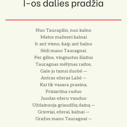
I-os dalies pradžia
Nuo Taurapilio, nuo kalno
Matos mažesni kalnai
Ir ant vieno, kaip ant balno
Sėdi mano Tauragnai.
Per gilius, vingiuotus šlaitus
Tauragnas mėlynas raitos,
Gale jo tamsi duobė —
Antras ežeras Labė —
Kai tik vasara praeina,
Prisiartina ruduo
Juodas ežeru vanduo
Uždainuoja griaudžią dainą —
Grioviai, ežerai, kalnai —
Gražus mano Tauragnai —