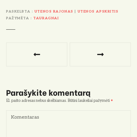
PASKELBTA
UTENOS RAJONAS
|
UTENOS APSKRITIS
PAŽYMĖTA
TAURAGNAI
N
a
v
i
Parašykite komentarą
g
El. pašto adresas nebus skelbiamas.
Būtini laukeliai pažymėti
a
Komentaras
c
i