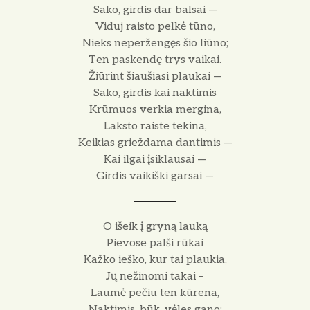
Sako, girdis dar balsai —
Viduj raisto pelkė tūno,
Nieks neperžengęs šio liūno;
Ten paskendę trys vaikai.
Žiūrint šiaušiasi plaukai —
Sako, girdis kai naktimis
Krūmuos verkia mergina,
Laksto raiste tekina,
Keikias grieždama dantimis —
Kai ilgai įsiklausai —
Girdis vaikiški garsai —
O išeik į gryną lauką
Pievose palši rūkai
Kažko ieško, kur tai plaukia,
Jų nežinomi takai –
Laumė pečiu ten kūrena,
Naktimis, būk, vėles gano;