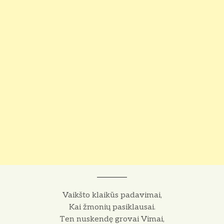
Vaikšto klaikūs padavimai,
Kai žmonių pasiklausai.
Ten nuskendę grovai Vimai,