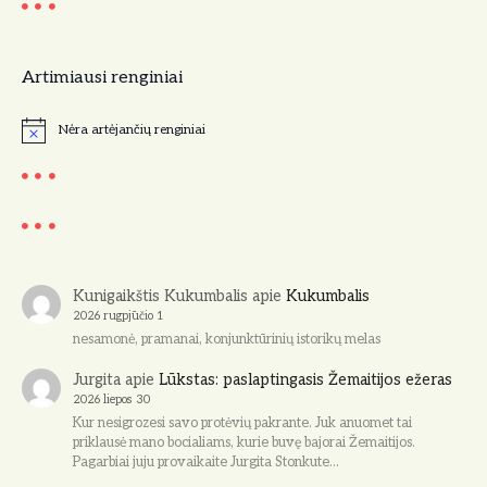
Artimiausi renginiai
Nėra artėjančių renginiai
N
o
t
i
c
e
Kunigaikštis Kukumbalis
apie
Kukumbalis
2026 rugpjūčio 1
nesamonė, pramanai, konjunktūrinių istorikų melas
Jurgita
apie
Lūkstas: paslaptingasis Žemaitijos ežeras
2026 liepos 30
Kur nesigrozesi savo protėvių pakrante. Juk anuomet tai
priklausė mano bocialiams, kurie buvę bajorai Žemaitijos.
Pagarbiai juju provaikaite Jurgita Stonkute…