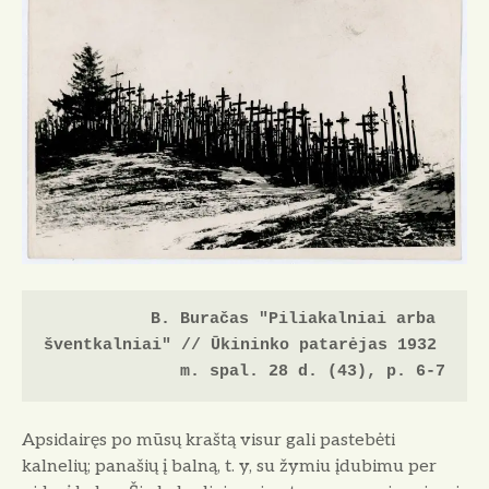
B. Buračas "Piliakalniai arba 
šventkalniai" // Ūkininko patarėjas 1932 
m. spal. 28 d. (43), p. 6-7
Apsidairęs po mūsų kraštą visur gali pastebėti
kalnelių; panašių į balną, t. y, su žymiu įdubimu per