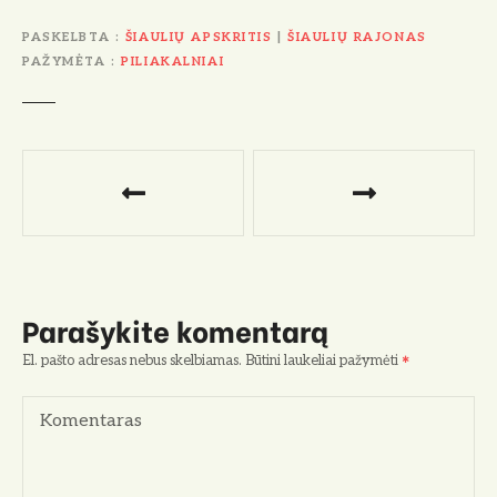
PASKELBTA
ŠIAULIŲ APSKRITIS
|
ŠIAULIŲ RAJONAS
PAŽYMĖTA
PILIAKALNIAI
N
a
v
i
Parašykite komentarą
g
El. pašto adresas nebus skelbiamas.
Būtini laukeliai pažymėti
a
Komentaras
c
i