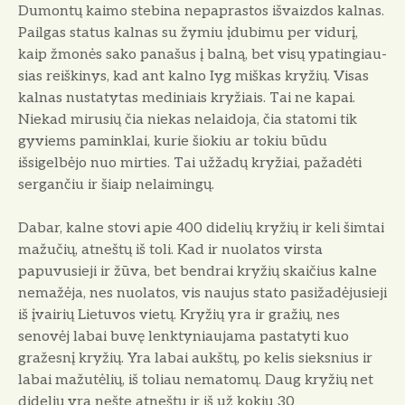
Dumontų kaimo stebina nepaprastos išvaiz­dos kalnas.
Pailgas status kalnas su žy­miu įdubimu per vidurį,
kaip žmonės sa­ko panašus į balną, bet visų ypatingiau­
sias reiškinys, kad ant kalno Iyg miškas kryžių. Visas
kalnas nustatytas medi­niais kryžiais. Tai ne kapai.
Niekad mirusių čia niekas nelaidoja, čia statomi tik
gyviems paminklai, kurie šiokiu ar tokiu būdu
išsigelbėjo nuo mirties. Tai užžadų kryžiai, pažadėti
sergančiu ir šiaip nelaimingų.
Dabar, kalne stovi apie 400 didelių kryžių ir keli šimtai
mažučių, atneštų iš toli. Kad ir nuolatos virsta
papuvusieji ir žūva, bet bendrai kryžių skaičius kalne
nemažėja, nes nuolatos, vis naujus stato pasižadėjusieji
iš įvairių Lietuvos vietų. Kryžių yra ir gražių, nes
senovėj labai buvę lenktyniaujama pastatyti kuo
gražesnį kryžių. Yra labai aukštų, po kelis sieksnius ir
labai mažutėlių, iš to­liau nematomų. Daug kryžių net
didelių yra nešte atneštų ir iš už kokių 30