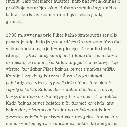
smėliu. Taip pasidaręs aukštas, kaip bažnyčia kalnas ir
pradžioje neturėjęs jokio įdubimo viršukalnyj smėlio
kalnas, kuris vis kasmet dumbąs ir visas į balą
grimstąs.
1930 m. gyvenąs prie Pilies kalno šimtametis senelis
pasakojo taip, kaip jis yra girdėjęs iš savo seno tėvo dar
vai­kas būdamas, o jo tėvas girdėjęs iš sene­lio tokią
istoriją — „
Prieš daug šimtų metų, kada dar čia nebuvo
nė miestų nei kaimų, šio kalno taip pat čia nebuvę. Toje
vietoje, kur dabar Pilies kalnas, bu­vęs smarkus mūšis.
Kovoje žuvę daug kareivių. Žuvusius garbingai
palaidoję, toje vietoje gyvieji rieškutėmis ir saujo­mis
supylę ši kalną. Kalnas dar ir da­bar didelis, o senovėj
buvęs dar didesnis. Kalną pylę tris dienas ir tris naktis.
Ka­da kalnas buvęs baigtas pilti, tuomet ka­reiviai ant
kalno darę dievams aukas ir nuo to laiko ant kalno
gyvenęs vaidila ir pasišventusios mergelės. Buvusi kūre­
nama šventoji ugnis ir sunešamos aukos, ką kas galėjo