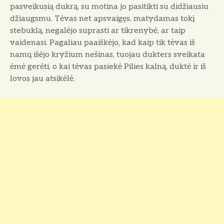
pasveikusią dukrą, su mo­tina jo pasitikti su didžiausiu
džiaugsmu. Tėvas net apsvaigęs, matydamas tokį
stebuklą, negalėjo suprasti ar tikrenybė, ar taip
vaidenasi. Pagaliau paaiškėjo, kad kaip tik tėvas iš
namų išėjo kryžium nešinas, tuojau dukters sveikata
ėmė ge­rėti, o kai tėvas pasiekė Pilies kalną, duktė ir iš
lovos jau atsikėlė.