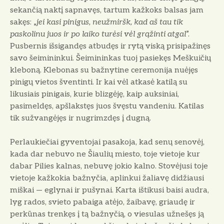
sekančią naktį sapnavęs, tartum kažkoks balsas jam
sakęs: „
jei kasi pinigus, neužmiršk, kad aš tau tik
paskolinu juos ir po laiko tu­rėsi vėl grąžinti atgal
”.
Pusbernis išsi­gandęs atbudęs ir rytą viską prisipažinęs
savo šeimininkui. Šeimininkas tuoj pa­siekęs Meškuičių
kleboną. Klebonas su bažnytine ceremonija nuėjęs
pinigų vie­tos šventinti. Ir kai vėl atkasė katilą su
likusiais pinigais, kurie blizgėję, kaip auksiniai,
pasimeldęs, apšlakstęs juos švęstu vandeniu. Katilas
tik sužvangėjęs ir nugrimzdęs į dugną.
Perlaukiečiai gyventojai pasakoja, kad senų senovėj,
kada dar nebuvo ne Šiaulių miesto, toje vietoje kur
dabar Pilies kalnas, nebuvę jokio kalno. Sto­vėjusi toje
vietoje kažkokia bažnyčia, aplinkui žaliavę didžiausi
miškai — eglynai ir pušynai. Karta ištikusi baisi audra,
lyg rados, svieto pabaiga atėjo, žaibavę, griaudę ir
perkūnas trenkęs į tą bažny­čią, o viesulas užnešęs ją