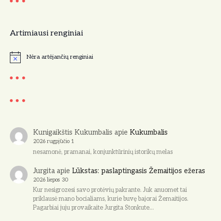
Artimiausi renginiai
Nėra artėjančių renginiai
N
o
t
i
c
e
Kunigaikštis Kukumbalis
apie
Kukumbalis
2026 rugpjūčio 1
nesamonė, pramanai, konjunktūrinių istorikų melas
Jurgita
apie
Lūkstas: paslaptingasis Žemaitijos ežeras
2026 liepos 30
Kur nesigrozesi savo protėvių pakrante. Juk anuomet tai
priklausė mano bocialiams, kurie buvę bajorai Žemaitijos.
Pagarbiai juju provaikaite Jurgita Stonkute…