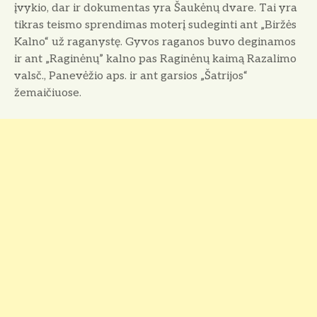
įvykio, dar ir dokumentas yra Šaukėnų dvare. Tai yra
tikras teismo sprendimas moterį sude­ginti ant „Biržės
Kalno“ už raganystę. Gyvos raganos buvo deginamos
ir ant „Raginėnų” kalno pas Raginėnų kaimą Razalimo
valsč., Panevėžio aps. ir ant garsios „Šatrijos“
žemaičiuose.