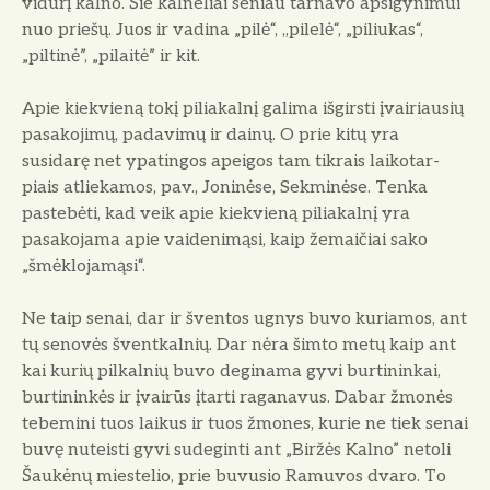
vidurį kalno. Šie kalneliai seniau tarnavo apsigynimui
nuo priešų. Juos ir vadina „pilė“, ,,pilelė“, „piliukas“,
„piltinė”, „pilaitė” ir kit.
Apie kiekvieną tokį piliakalnį galima išgirsti įvairiausių
pasakojimų, padavimų ir dainų. O prie kitų yra
susidarę net ypatingos apeigos tam tikrais laikotar­
piais atliekamos, pav., Joninėse, Sekmi­nėse. Tenka
pastebėti, kad veik apie kiekvieną piliakalnį yra
pasakojama apie vaidenimąsi, kaip žemaičiai sako
„šmėklojamąsi“.
Ne taip senai, dar ir šventos ugnys buvo kuriamos, ant
tų senovės šventkalnių. Dar nėra šimto metų kaip ant
kai kurių pilkalnių buvo deginama gyvi burtinin­kai,
burtininkės ir įvairūs įtarti ragana­vus. Dabar žmonės
tebemini tuos lai­kus ir tuos žmones, kurie ne tiek senai
buvę nuteisti gyvi sudeginti ant „Biržės Kalno” netoli
Šaukėnų miestelio, prie bu­vusio Ramuvos dvaro. To