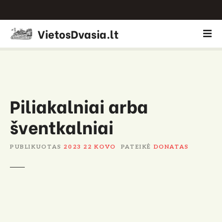
P
VietosDvasia.lt
e
r
e
i
t
i
Piliakalniai arba
p
šventkalniai
r
i
e
PUBLIKUOTAS
2023 22 KOVO
PATEIKĖ
DONATAS
t
u
r
i
n
i