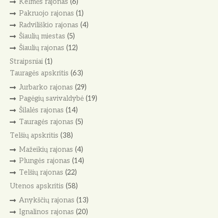
Kelmės rajonas
(6)
Pakruojo rajonas
(1)
Radviliškio rajonas
(4)
Šiaulių miestas
(5)
Šiaulių rajonas
(12)
Straipsniai
(1)
Tauragės apskritis
(63)
Jurbarko rajonas
(29)
Pagėgių savivaldybė
(19)
Šilalės rajonas
(14)
Tauragės rajonas
(5)
Telšių apskritis
(38)
Mažeikių rajonas
(4)
Plungės rajonas
(14)
Telšių rajonas
(22)
Utenos apskritis
(58)
Anykščių rajonas
(13)
Ignalinos rajonas
(20)