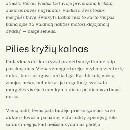
atnešti. Vėliau, įvedus Lietuvoje priverstiną krikštą,
aukuras bu­vęs nugriautas, vaidila ir šventosios
mergėlės buvę išvaikyti. Dabar nuo to kar­to vis pas
kalną apie 12 valandą nakties matosi klajojančių
dvasių
“ — baigė se­nelis.
Pilies kryžių kalnas
Padavimas dėl ko kryžiai pradėti statyti kalne taip
pasakojamas. Vienas žmogus turėjęs mylimą vienturtę
dukrą, kuri susirgusi sunkia liga. Kas tik kokį vaistą
žinojęs, nešęs, bet niekas jai negelbėję, sveikata
mergelės vis ėjusi men­kyn ir diena po dienos artinosi
mirtis.
Vieną naktį tėvas pats budėjo prie sergančios savo
dukters lovos ir pačiame, vidurnakty apėmęs jį toks
saldus miegąs, kad neišsilaikydamas padėjo