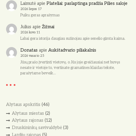
Laimutė
apie
Plateliai: paslaptinga pradžia Pilies saloje
2026 liepos 17
Puiku geras aprašymas
Julius
apie
Žižmai
2026 kovo 11
Labai gera istorija daugiau sužinojau apie senelio gimta kaima.
Donatas
apie
Aukštadvario piliakalnis
2026 vasario 25
Jūsų prašo įvertinti vietovę, o Jūs joje greičiausiai net buvęs
nesate ir vietoje to, vertinate gramatines klaidas tekste,
parašytame beveik…
Alytaus apskritis
(46)
Alytaus miestas
(2)
Alytaus rajonas
(12)
Druskininkų savivaldybė
(3)
Lazdijų rajonas
(5)