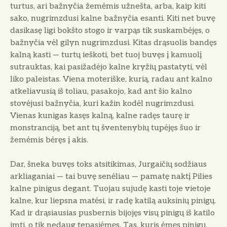
turtus, ari bažnyčia žemėmis užnešta, arba, kaip kiti
sako, nugrimzdusi kalne bažnyčia esanti. Kiti net buvę
dasikasę ligi bokšto stogo ir varpąs tik suskambėjęs, o
bažnyčia vėl gilyn nugrimzdusi. Kitas drąsuolis ban­dęs
kalną kasti — turtų ieškoti, bet tuoj buvęs į kamuolį
sutrauktas, kai pasiža­dėjo kalne kryžių pastatyti, vėl
liko pa­leistas. Viena moteriške, kurią, radau ant kalno
atkeliavusią iš toliau, pasakojo, kad ant šio kalno
stovėjusi bažnyčia, kuri kažin kodėl nugrimzdusi.
Vienas ku­nigas kasęs kalną, kalne radęs taurę ir
monstranciją, bet ant tų šventenybių tupėjęs šuo ir
žemėmis bėręs į akis.
Dar, šneka buvęs toks atsitikimas, Jurgaičių sodžiaus
arkliaganiai — tai bu­vę senėliau — pamatę naktį Pilies
kalne pinigus degant. Tuojau sujudę kasti to­je vietoje
kalne, kur liepsna matėsi, ir radę katilą auksinių pinigų.
Kad ir drą­siausias pusbernis bijojęs visų pinigų iš katilo
imti, o tik nedaug tepasiėmęs. Tas, kuris ėmęs pinigų,