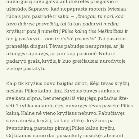
nuvargusią savo galva ant dukrelės priegalvio ir
užsnūdo. Sapnavo, kad nepaprasta mote­ris šviesiais
rūbais jam pasirodė ir sako: — „
žmogau, tu nori, kad
tavo dukrelė pasveiktų, tai tu turi padaryti medinį
kryžių ir pats jį nunešti į Pilies kalną ties Meškuičiais ir
ten jį pastatyti — nuo to duktė pasveiks
“. Tai pasakius,
pranešėja dingusi. Tėvas pabudęs nesu­pratęs, ar jis
užmigęs sapnavęs, ar jam taip pasirodė. Nutarė
padaryti gražų kryžių ir kuo greičiausiai nurodytoje
vie­toje pastatyti.
Kaip tik kryžius buvo baigtas dirbti, išėjo tėvas kryžių
nešinas Pilies kalno. link. Kryžius buvęs sunkus, o
sveikata silp­na, bet stengėsi iš visų jėgų pažadus ište­
sėti. Trylika valandų ėjęs, nuvargęs tė­vas pasiekė Pilies
kalną. Kalne nė vieno kryžiaus nebuvo. Pabučiavęs
savo at­neštą kryžių, tai taip atlikęs kryžiaus pa­
šventinimą, pastatęs pirmąjį Pilies kalne kryžių.
Grįždamas namo dar pusiaukely susi­tikęs ateinant