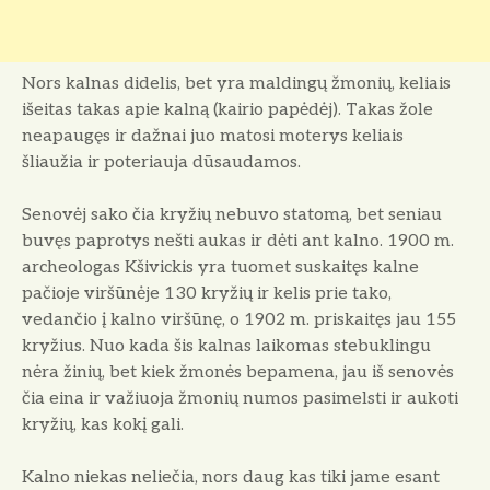
Nors kalnas didelis, bet yra maldin­gų žmonių, keliais
išeitas takas apie kal­ną (kairio papėdėj). Takas žole
neapau­gęs ir dažnai juo matosi moterys keliais
šliaužia ir poteriauja dūsaudamos.
Senovėj sako čia kryžių nebuvo statomą, bet seniau
buvęs paprotys nešti aukas ir dėti ant kalno. 1900 m.
archeologas Kšivickis yra tuomet suskaitęs kalne
pačioje viršūnėje 130 kryžių ir kelis prie tako,
vedančio į kalno viršūnę, o 1902 m. priskaitęs jau 155
kryžius. Nuo kada šis kalnas laikomas ste­buklingu
nėra žinių, bet kiek žmonės bepamena, jau iš senovės
čia eina ir važiuo­ja žmonių numos pasimelsti ir aukoti
kryžių, kas kokį gali.
Kalno niekas neliečia, nors daug kas tiki jame esant