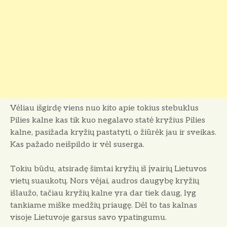
Vėliau išgirdę viens nuo kito apie to­kius stebuklus
Pilies kalne kas tik kuo negalavo statė kryžius Pilies
kalne, pa­sižada kryžių pastatyti, o žiūrėk jau ir sveikas.
Kas pažado neišpildo ir vėl su­serga.
Tokiu būdu, atsiradę šimtai kryžių iš įvairių Lietuvos
vietų suaukotų. Nors vėjai, audros daugybę kryžių
išlaužo, tačiau kryžių kalne yra dar tiek daug, lyg
tankiame miške medžių priaugę. Dėl to tas kalnas
visoje Lietuvoje garsus sa­vo ypatingumu.