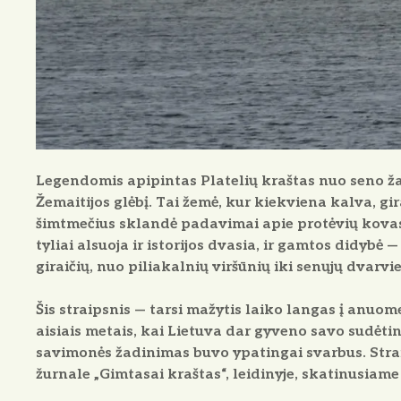
Legendomis apipintas Platelių kraštas
nuo seno ža
Žemaitijos glėbį. Tai žemė, kur kiekviena kalva, g
šimtmečius sklandė padavimai apie protėvių kovas,
tyliai alsuoja ir istorijos dvasia, ir gamtos didybė
giraičių, nuo piliakalnių viršūnių iki senųjų dvarvie
Šis straipsnis — tarsi mažytis laiko langas į anuome
aisiais metais, kai Lietuva dar gyveno savo sudėting
savimonės žadinimas buvo ypatingai svarbus. Strai
žurnale „Gimtasai kraštas“, leidinyje, skatinusiame