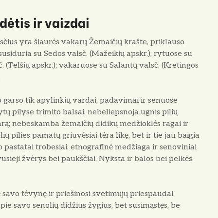
ėtis ir vaizdai
lsčius yra šiaurės vakarų Žemaičių krašte, priklauso
susiduria su Sedos valsč. (Mažeikių apskr.); rytuose su
č. (Telšių apskr.); vakaruose su Salantų valsč. (Kretingos
.
o garso tik apylinkių vardai, padavimai ir senuose
tų pilyse trimito balsai; nebeliepsnoja ugnis pilių
arą; nebeskamba žemaičių didikų medžioklės ragai ir
ių pilies pamatų griuvėsiai tėra likę, bet ir tie jau baigia
o pastatai trobesiai, etnografinė medžiaga ir senoviniai
usieji žvėrys bei paukščiai. Nyksta ir balos bei pelkės.
nė savo tėvynę ir priešinosi svetimųjų priespaudai.
pie savo senolių didžius žygius, bet susimąstęs, be