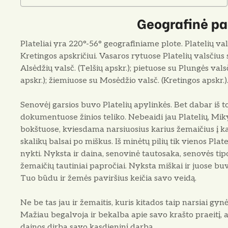
Geografinė pad
Plateliai yra 220°-56° geografiniame plote. Platelių va
Kretingos apskričiui. Vasaros rytuose Platelių valsčius 
Alsėdžių valsč. (Telšių apskr.); pietuose su Plungės vals
apskr.); žiemiuose su Mosėdžio valsč. (Kretingos apskr.)
Senovėj garsios buvo Platelių apylinkės. Bet dabar iš t
dokumentuose žinios teliko. Nebeaidi jau Platelių, Miky
bokštuose, kviesdama narsiuosius karius žemaičius į k
skalikų balsai po miškus. Iš minėtų pilių tik vienos Platel
nykti. Nyksta ir daina, senovinė tautosaka, senovės tip
žemaičių tautiniai papročiai. Nyksta miškai ir juose buv
Tuo būdu ir žemės paviršius keičia savo veidą.
Ne be tas jau ir žemaitis, kuris kitados taip narsiai gy
Mažiau begalvoja ir bekalba apie savo krašto praeitį, a
dainos dirba savo kasdieninį darbą.