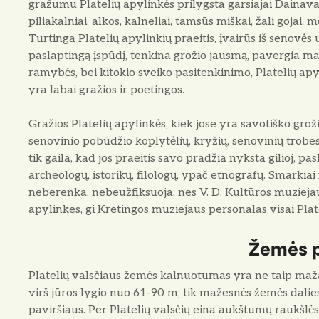
gražumu Platelių apylinkės prilygsta garsiajai Dainavai.
piliakalniai, alkos, kalneliai, tamsūs miškai, žali gojai, 
Turtinga Platelių apylinkių praeitis, įvairūs iš seno
paslaptingą įspūdį, tenkina grožio jausmą, pavergia mal
ramybės, bei kitokio sveiko pasitenkinimo, Platelių ap
yra labai gražios ir poetingos.
Gražios Platelių apylinkės, kiek jose yra savotiško grož
senovinio pobūdžio koplytėlių, kryžių, senovinių trobesi
tik gaila, kad jos praeitis savo pradžia nyksta gilioj, p
archeologų, istorikų, filologų, ypač etnografų. Smarkia
neberenka, nebeužfiksuoja, nes V. D. Kultūros muziej
apylinkes, gi Kretingos muziejaus personalas visai Plat
Žemės p
Platelių valsčiaus žemės kalnuotumas yra ne taip mažas.
virš jūros lygio nuo 61-90 m; tik mažesnės žemės dalie
paviršiaus. Per Platelių valsčių eina aukštumų raukšlės