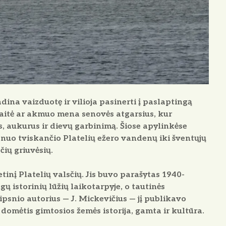
dina vaizduotę ir vilioja pasinerti į paslaptingą
iraitė ar akmuo mena senovės atgarsius, kur
 aukurus ir dievų garbinimą. Šiose apylinkėse
 — nuo tviskančio Platelių ežero vandenų iki šventųjų
čių griuvėsių.
tinį Platelių valsčių. Jis buvo parašytas 1940-
ų istorinių lūžių laikotarpyje, o tautinės
psnio autorius — J. Mickevičius — jį publikavo
 domėtis gimtosios žemės istorija, gamta ir kultūra.