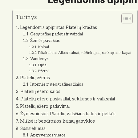
Turinys
Legendomis apipintas Platelių kraštas
Geografinė padėtis ir vaizdai
Žemės paviršius
Kalnai
Piliakalniai, Alkos kalnai, milžinkapiai, senkapiai ir kapai
Vandenys
Upės
Ežerai
Platelių ežeras
Istorinės ir geografinės žinios
Platelių ežero salos
Platelių ežero pusiasaliai, seklumos ir valksniai
Platelių ežero padavimai
Žymesniosios Platelių valsčiaus balos ir pelkės
Miškai ir bendrosios kaimų ganyklos
Susisiekimas
Apgyventos vietos