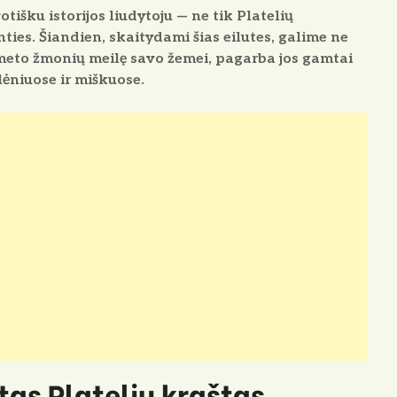
tišku istorijos liudytoju — ne tik Platelių
nties. Šiandien, skaitydami šias eilutes, galime ne
to meto žmonių meilę savo žemei, pagarba jos gamtai
lėniuose ir miškuose.
as Platelių kraštas