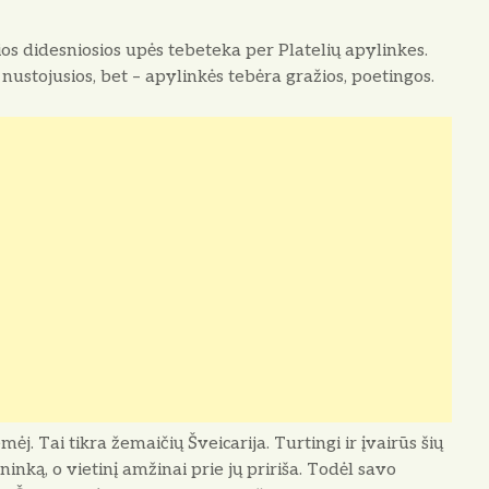
ios didesniosios upės tebeteka per Platelių apylinkes.
ustojusios, bet – apylinkės tebėra gražios, poetingos.
ėj. Tai tikra žemaičių Šveicarija. Turtingi ir įvairūs šių
inką, o vietinį amžinai prie jų pririša. Todėl savo