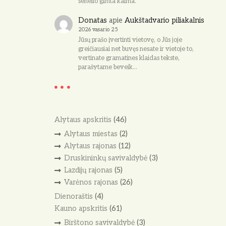
senelio gimta kaima.
Donatas
apie
Aukštadvario piliakalnis
2026 vasario 25
Jūsų prašo įvertinti vietovę, o Jūs joje
greičiausiai net buvęs nesate ir vietoje to,
vertinate gramatines klaidas tekste,
parašytame beveik…
Alytaus apskritis
(46)
Alytaus miestas
(2)
Alytaus rajonas
(12)
Druskininkų savivaldybė
(3)
Lazdijų rajonas
(5)
Varėnos rajonas
(26)
Dienoraštis
(4)
Kauno apskritis
(61)
Birštono savivaldybė
(3)