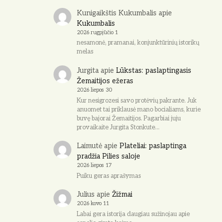
Kunigaikštis Kukumbalis
apie
Kukumbalis
2026 rugpjūčio 1
nesamonė, pramanai, konjunktūrinių istorikų
melas
Jurgita
apie
Lūkstas: paslaptingasis
Žemaitijos ežeras
2026 liepos 30
Kur nesigrozesi savo protėvių pakrante. Juk
anuomet tai priklausė mano bocialiams, kurie
buvę bajorai Žemaitijos. Pagarbiai juju
provaikaite Jurgita Stonkute…
Laimutė
apie
Plateliai: paslaptinga
pradžia Pilies saloje
2026 liepos 17
Puiku geras aprašymas
Julius
apie
Žižmai
2026 kovo 11
Labai gera istorija daugiau sužinojau apie