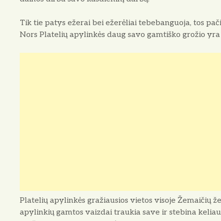
Tik tie patys ežerai bei ežerėliai tebebanguoja, tos pač
Nors Platelių apylinkės daug savo gamtiško grožio yra n
Platelių apylinkės gražiausios vietos visoje Žemaičių žem
apylinkių gamtos vaizdai traukia save ir stebina keliaun