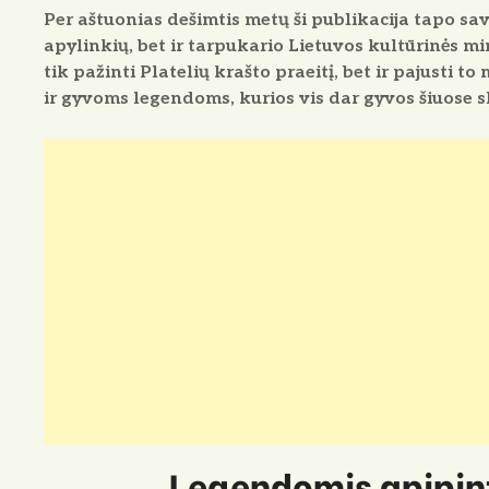
Per aštuonias dešimtis metų ši publikacija tapo savo
apylinkių, bet ir tarpukario Lietuvos kultūrinės mi
tik pažinti Platelių krašto praeitį, bet ir pajusti 
ir gyvoms legendoms, kurios vis dar gyvos šiuose s
Legendomis apipint