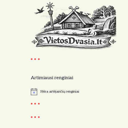
Artimiausi renginiai
Nėra artėjančių renginiai
N
o
t
i
c
e