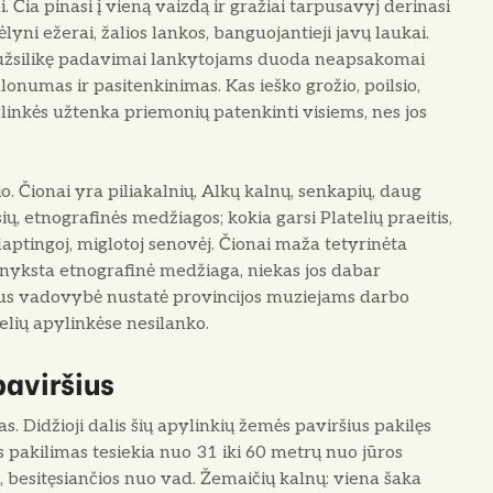
 Čia pinasi į vieną vaizdą ir gražiai tarpusavyj derinasi
mėlyni ežerai, žalios lankos, banguojantieji javų laukai.
vės užsilikę padavimai lankytojams duoda neapsakomai
onumas ir pasitenkinimas. Kas ieško grožio, poilsio,
ylinkės užtenka priemonių patenkinti visiems, nes jos
io. Čionai yra piliakalnių, Alkų kalnų, senkapių, daug
ų, etnografinės medžiagos; kokia garsi Platelių praeitis,
aslaptingoj, miglotoj senovėj. Čionai maža tetyrinėta
i nyksta etnografinė medžiaga, niekas jos dabar
aus vadovybė nustatė provincijos muziejams darbo
elių apylinkėse nesilanko.
aviršius
 Didžioji dalis šių apylinkių žemės paviršius pakilęs
s pakilimas tesiekia nuo 31 iki 60 metrų nuo jūros
, besitęsiančios nuo vad. Žemaičių kalnų: viena šaka