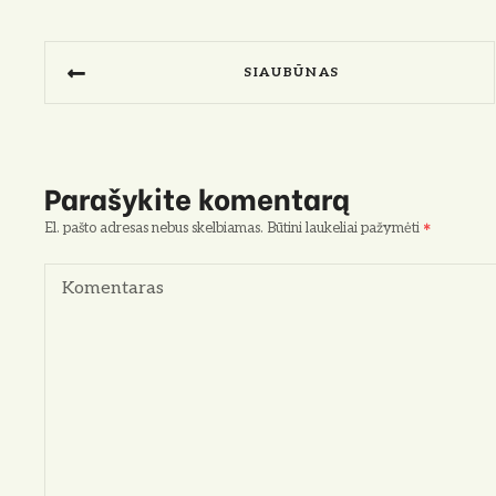
N
SIAUBŪNAS
a
v
i
Parašykite komentarą
g
El. pašto adresas nebus skelbiamas.
Būtini laukeliai pažymėti
a
Komentaras
c
i
j
a