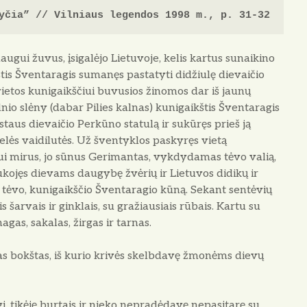
yčia” // Vilniaus legendos 1998 m., p. 31-32
daugui žuvus, įsigalėjo Lietuvoje, kelis kartus sunai­kino
tis Šventaragis sumanęs pastatyti didžiulę die­vaičio
vietos kunigaikščiui buvusios žinomos dar iš jaunų
 slėny (dabar Pi­lies kalnas) kunigaikštis Šventaragis
staus dievaičio Perkūno statulą ir sukūręs prieš ją
gelės vaidilutės. Už šventyklos paskyręs vietą
ui mirus, jo sūnus Gerimantas, vykdydamas tėvo va­lią,
ukojęs die­vams daugybę žvėrių ir Lietuvos didikų ir
o tėvo, kunigaikščio Šventaragio kūną. Sekant sentėvių
s šarvais ir ginklais, su gražiausiais rūbais. Kartu su
as, sakalas, žirgas ir tar­nas.
as bokštas, iš kurio krivės skelbdavę žmonėms dievų
i, tikėję burtais ir nieko nepradėdavę nepasitarę su