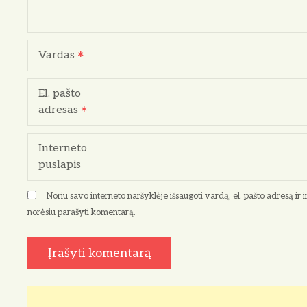
t
a
Vardas
r
p
El. pašto
adresas
į
r
Interneto
puslapis
a
Noriu savo interneto naršyklėje išsaugoti vardą, el. pašto adresą ir in
š
norėsiu parašyti komentarą.
ų