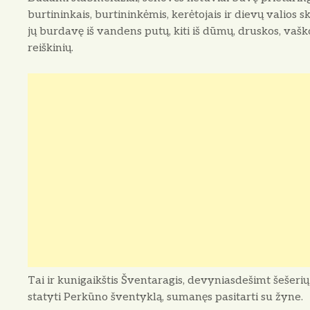
burtininkais, burtininkė­mis, kerėtojais ir dievų valios
jų burdavę iš vandens putų, kiti iš dūmų, druskos, vaško
reiškinių.
Tai ir kunigaikštis Šventaragis, devyniasdešimt šešerių
statyti Perkūno šventyk­lą, sumanęs pasitarti su žyne.