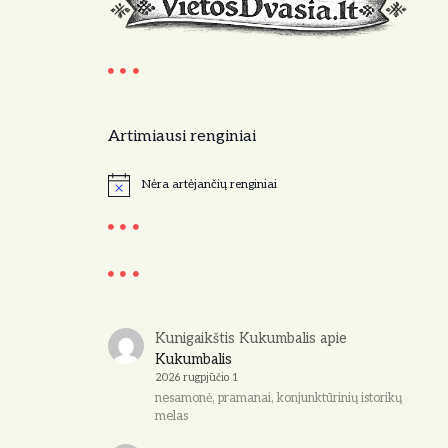
Artimiausi renginiai
Nėra artėjančių renginiai
N
o
t
i
c
e
Kunigaikštis Kukumbalis
apie
Kukumbalis
2026 rugpjūčio 1
nesamonė, pramanai, konjunktūrinių istorikų
melas