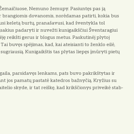
 Žemai­čiuose, Nemuno žemupy. Pasiuntęs pas ją
ir brangiomis dovanomis, norėdamas patirti, kokia bus
usi keletą burtų, pranašavusi, kad šventykla tol
ė įsakius padaryti ir nuvežti kunigaikščiui Šventaragiui
urėję reikšti gerus ir blogus metus. Paskutinėj plytoj
ai buvęs spėjimas, kad, kai ateisianti to žen­klo eilė,
u­griausią. Kunigaikštis tas plytas liepęs įmūryti pietų
gaila, parsidavęs lenkams, pats buvo pakrikštytas ir
o ant jos pamatų pastatė katedros bažnyčią. Kryžius su
itelio skyde, ir tat reiškę, kad krikščionys priveikė stab­