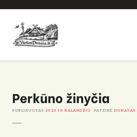
P
e
r
e
i
t
i
p
r
i
e
Perkūno žinyčia
t
u
r
PUBLIKUOTAS
2023 10 BALANDŽIO
PATEIKĖ
DONATAS
i
n
i