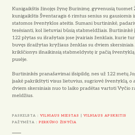
Kunigaikštis žinojęs žynę Burinimę, gyvenusią tuomet
kunigaikštis Šventaragis 6 rimtus senius su gausiomis 
statomos šventyklos ateitis. Sumani burtininkė, padari
tesėsianti, kol lietuviai būsią stabmeldžiais. Burtinin­k
122 ply­tas su išrašytais jose įvairiais ženklais, kurie t
buvęs išraižytas kryžiaus ženklas su dviem skersiniais. T
krikščionys išnaikinsią stabmeldystę ir pačią šventyklą s
pusėje.
Burtininkės pranašavimai išsipildę, nes už 122 metų Jo
įsakė pakrikštyti vi­sus lietuvius, sugriovė šventyklą, 
dviem skersiniais nuo to laiko pradėtas var­toti Vyčio ra
meldžius.
PASKELBTA
VILNIAUS MIESTAS
|
VILNIAUS APSKRITIS
PAŽYMĖTA
PERKŪNO ŽINYČIA