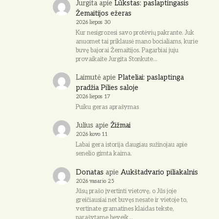
Jurgita
apie
Lūkstas: paslaptingasis
Žemaitijos ežeras
2026 liepos 30
Kur nesigrozesi savo protėvių pakrante. Juk
anuomet tai priklausė mano bocialiams, kurie
buvę bajorai Žemaitijos. Pagarbiai juju
provaikaite Jurgita Stonkute…
Laimutė
apie
Plateliai: paslaptinga
pradžia Pilies saloje
2026 liepos 17
Puiku geras aprašymas
Julius
apie
Žižmai
2026 kovo 11
Labai gera istorija daugiau sužinojau apie
senelio gimta kaima.
Donatas
apie
Aukštadvario piliakalnis
2026 vasario 25
Jūsų prašo įvertinti vietovę, o Jūs joje
greičiausiai net buvęs nesate ir vietoje to,
vertinate gramatines klaidas tekste,
parašytame beveik…