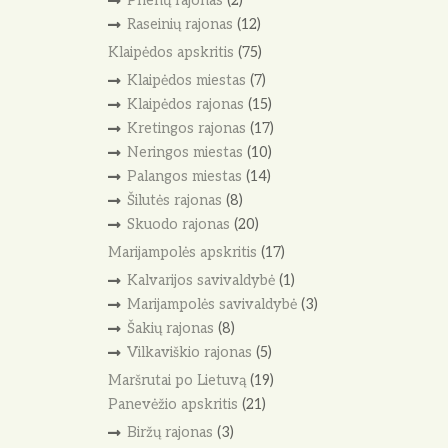
Prienų rajonas
(2)
Raseinių rajonas
(12)
Klaipėdos apskritis
(75)
Klaipėdos miestas
(7)
Klaipėdos rajonas
(15)
Kretingos rajonas
(17)
Neringos miestas
(10)
Palangos miestas
(14)
Šilutės rajonas
(8)
Skuodo rajonas
(20)
Marijampolės apskritis
(17)
Kalvarijos savivaldybė
(1)
Marijampolės savivaldybė
(3)
Šakių rajonas
(8)
Vilkaviškio rajonas
(5)
Maršrutai po Lietuvą
(19)
Panevėžio apskritis
(21)
Biržų rajonas
(3)