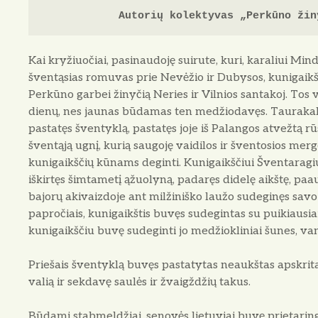
Autorių kolektyvas „Perkūno žin
Kai kryžiuočiai, pasinaudoję suirute, kuri, karaliui Min­
šventąsias romuvas prie Nevėžio ir Dubysos, ku­nigaikš
Perkūno garbei žinyčią Neries ir Vilnios santakoj. Tos 
dienų, nes jaunas būdamas ten medžiodavęs. Taurakalnio
pastatęs šventyklą, pastatęs joje iš Palangos atvežtą rū
šventąją ugnį, kurią saugoję vaidilos ir šventosios mer
kunigaikščių kūnams deginti. Kunigaikš­čiui Šventaragi
iškirtęs šimtametį ąžuolyną, padaręs didelę aikštę, paa
bajorų akivaizdoje ant mil­žiniško laužo sudeginęs sav
papročiais, kunigaikštis buvęs sudegintas su puikiau­siai
kunigaikščiu buvę sudeginti jo medžiokliniai šunes, vanag
Priešais šventyklą buvęs pastatytas neaukštas apskrit
valią ir sekdavę saulės ir žvaigždžių takus.
Būdami stabmeldžiai, senovės lietuviai buvę prietaring