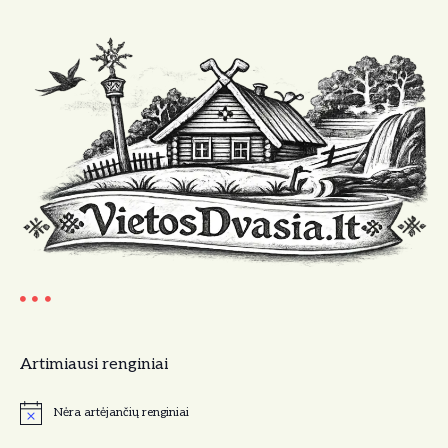
Artimiausi renginiai
Nėra artėjančių renginiai
N
o