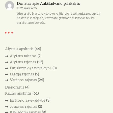
Donatas
apie
Aukštadvario piliakalnis
2026 vasario 25
Jūsų prašo įvertinti vietovę, o Jūs joje greičiausiai net buvęs
nesate ir vietoje to, vertinate gramatines klaidas tekste,
parašytame beveik…
Alytaus apskritis
(46)
Alytaus miestas
(2)
Alytaus rajonas
(12)
Druskininkų savivaldybė
(3)
Lazdijų rajonas
(5)
Varėnos rajonas
(26)
Dienoraštis
(4)
Kauno apskritis
(61)
Birštono savivaldybė
(3)
Jonavos rajonas
(2)
Kaišiadorių rajonas
(8)