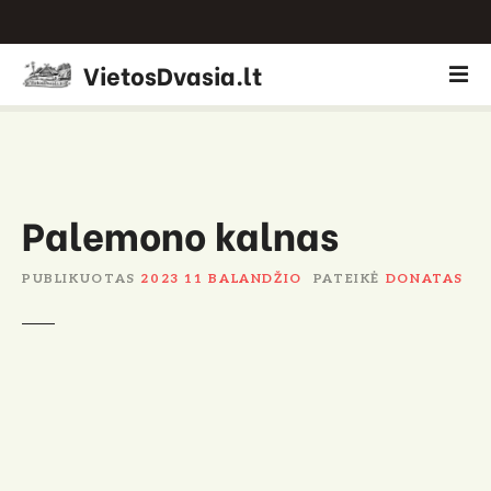
P
VietosDvasia.lt
e
r
e
i
t
i
Palemono kalnas
p
r
PUBLIKUOTAS
2023 11 BALANDŽIO
PATEIKĖ
DONATAS
i
e
t
u
r
i
n
i