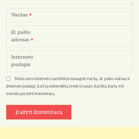
a
r
Vardas
p
El. pašto
į
adresas
r
Interneto
a
puslapis
š
Noriu savo interneto naršyklėje išsaugoti vardą, el. pašto adresą ir
ų
interneto puslapį, kad jų nebereiktų įvesti iš naujo, kai kitą kartą vėl
norėsiu parašyti komentarą.