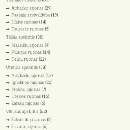
Tauragės apskritis
(63)
Jurbarko rajonas
(29)
Pagėgių savivaldybė
(19)
Šilalės rajonas
(14)
Tauragės rajonas
(5)
Telšių apskritis
(38)
Mažeikių rajonas
(4)
Plungės rajonas
(14)
Telšių rajonas
(22)
Utenos apskritis
(58)
Anykščių rajonas
(13)
Ignalinos rajonas
(20)
Molėtų rajonas
(7)
Utenos rajonas
(16)
Zarasų rajonas
(6)
Vilniaus apskritis
(62)
Šalčininkų rajonas
(2)
Širvintų rajonas
(6)