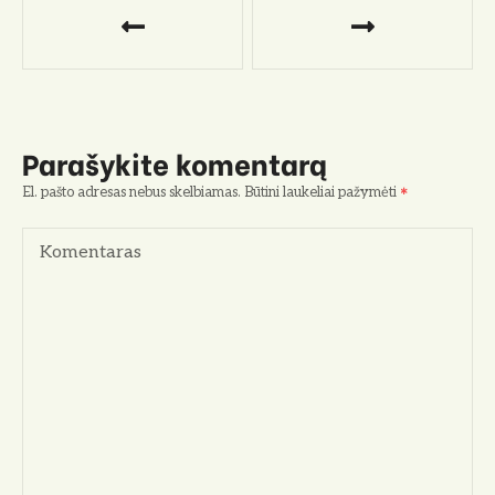
a
v
i
Parašykite komentarą
g
El. pašto adresas nebus skelbiamas.
Būtini laukeliai pažymėti
a
Komentaras
c
i
j
a
t