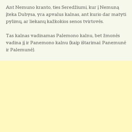
Ant Nemuno kranto, ties Seredžiumi, kur į Nemuną
įteka Dubysa, yra apvalus kalnas, ant kurio dar matyti
pylimų, ar liekanų kažkokios senos tvirtovės.
Tas kalnas vadinamas Palemono kalnu, bet žmonės
va­dina jį ir Panemono kalnu (kaip ištarimai: Panemunė
ir Palemunė).