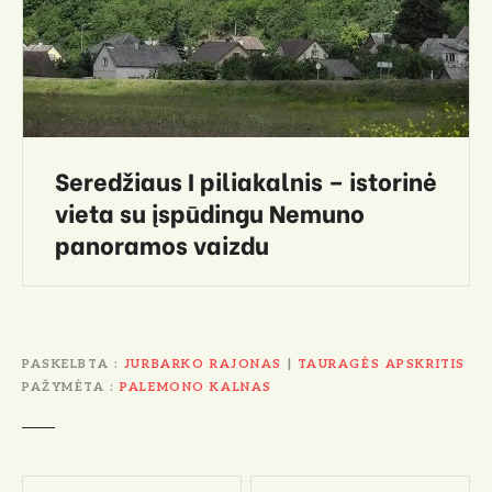
Seredžiaus I piliakalnis – istorinė
vieta su įspūdingu Nemuno
panoramos vaizdu
PASKELBTA
JURBARKO RAJONAS
|
TAURAGĖS APSKRITIS
PAŽYMĖTA
PALEMONO KALNAS
N