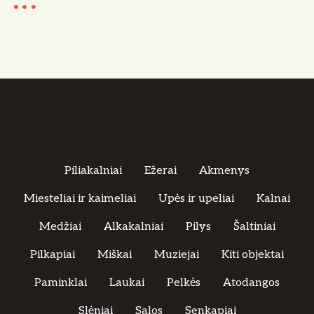
Piliakalniai
Ežerai
Akmenys
Miesteliai ir kaimeliai
Upės ir upeliai
Kalnai
Medžiai
Alkakalniai
Pilys
Šaltiniai
Pilkapiai
Miškai
Muziejai
Kiti objektai
Paminklai
Laukai
Pelkės
Atodangos
Slėniai
Salos
Senkapiai