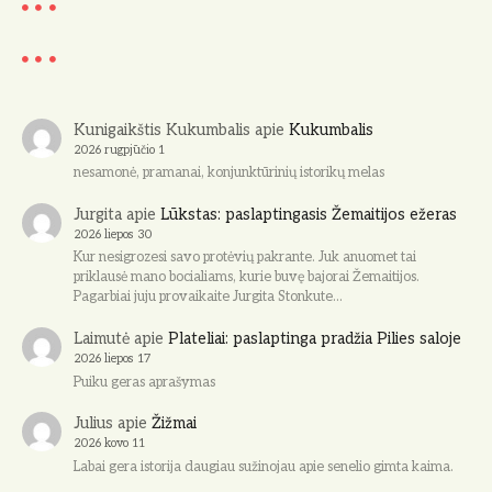
t
i
c
e
Kunigaikštis Kukumbalis
apie
Kukumbalis
2026 rugpjūčio 1
nesamonė, pramanai, konjunktūrinių istorikų melas
Jurgita
apie
Lūkstas: paslaptingasis Žemaitijos ežeras
2026 liepos 30
Kur nesigrozesi savo protėvių pakrante. Juk anuomet tai
priklausė mano bocialiams, kurie buvę bajorai Žemaitijos.
Pagarbiai juju provaikaite Jurgita Stonkute…
Laimutė
apie
Plateliai: paslaptinga pradžia Pilies saloje
2026 liepos 17
Puiku geras aprašymas
Julius
apie
Žižmai
2026 kovo 11
Labai gera istorija daugiau sužinojau apie senelio gimta kaima.