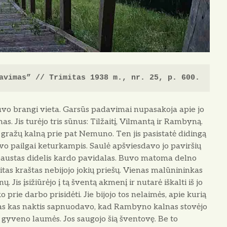
avimas” // Trimitas 1938 m., nr. 25, p. 600.
uvo brangi vieta. Garsūs padavimai nupasakoja apie jo
s. Jis turėjo tris sūnus: Tilžaitį, Vilmantą ir Rambyną.
ražų kalną prie pat Nemuno. Ten jis pasistatė didin­gą
uvo pailgai keturkampis. Saulė apšviesdavo jo paviršių
spaustas didelis kardo pavidalas. Buvo mato­ma delno
itas kraštas nebijojo jokių priešų. Vienas malūnininkas
Jis įsižiūrėjo į tą šventą akmenį ir nutarė iškalti iš jo
 prie darbo prisidėti. Jie bijo­jo tos nelaimės, apie kurią
nkas kas naktis sapnuodavo, kad Rambyno kalnas stovėjo
 gyveno laumės. Jos sau­gojo šią šventovę. Be to