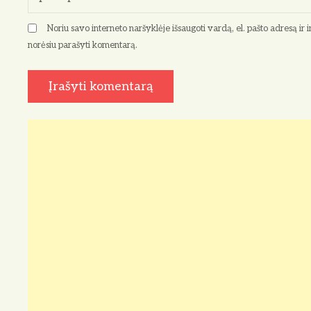
a
Noriu savo interneto naršyklėje išsaugoti vardą, el. pašto adresą ir in
š
norėsiu parašyti komentarą.
ų