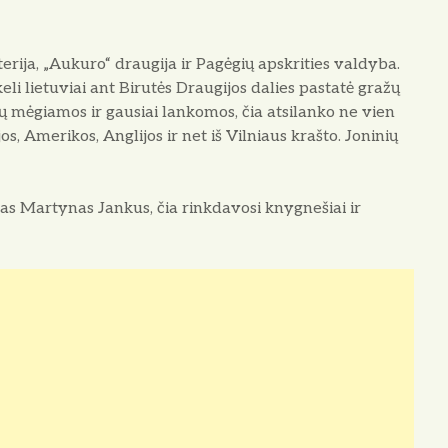
rija, „Auku­ro“ draugija ir Pagėgių apskrities valdyba.
i lie­tuviai ant Birutės Draugijos dalies pastatė gražų
 mėgiamos ir gausiai lankomos, čia atsilanko ne vien
tijos, Amerikos, Anglijos ir net iš Vilniaus krašto. Joninių
 Martynas Jan­kus, čia rinkdavosi knygnešiai ir