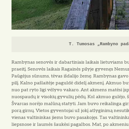
T. Tumosas „Rambyno pad
Rambynas senovės ir dabartiniais laikais lietuviams b
praeitį. Senovės laikais Ragainės pi­lyje gyvenęs Nemuna
Paūgėjus sūnums, tėvas išdalijo že­mę. Rambynas gavo g
pilį. Kalno pašlaitėje paguldė di­delį akmenį. Akmuo b
nuo pat ryto ligi vėlyvo va­karo. Ant akmens matėsi į
nuospaudų ir visokių gyvu­lių pėdų. Kol akmuo gulėjo, š
Švarcas norėjo malūną statyti. Jam buvo reikalinga girnų. 
porą girnų. Vie­tos gyventojai už jokį atlyginimą ne­sutiko
vienas val­tininkas jiems buvo pasakojęs. Tas valtini
liepsno­se ir laumės šaukėsi pagalbos. Mat, po akmeniu