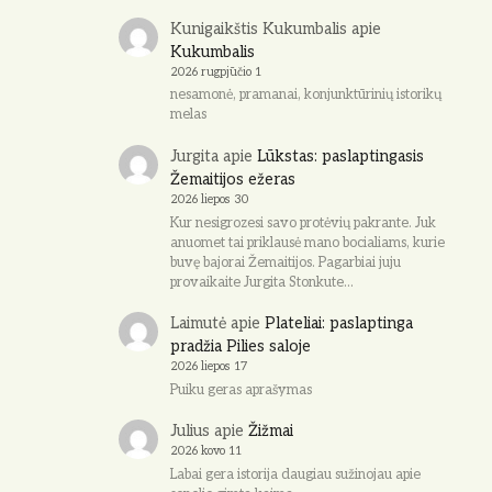
Kunigaikštis Kukumbalis
apie
Kukumbalis
2026 rugpjūčio 1
nesamonė, pramanai, konjunktūrinių istorikų
melas
Jurgita
apie
Lūkstas: paslaptingasis
Žemaitijos ežeras
2026 liepos 30
Kur nesigrozesi savo protėvių pakrante. Juk
anuomet tai priklausė mano bocialiams, kurie
buvę bajorai Žemaitijos. Pagarbiai juju
provaikaite Jurgita Stonkute…
Laimutė
apie
Plateliai: paslaptinga
pradžia Pilies saloje
2026 liepos 17
Puiku geras aprašymas
Julius
apie
Žižmai
2026 kovo 11
Labai gera istorija daugiau sužinojau apie