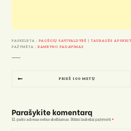
PASKELBTA
PAGĖGIŲ SAVIVALDYBĖ
|
TAURAGĖS APSKRIT
PAŽYMĖTA
RAMBYNO PADAVIMAS
N
PRIEŠ 100 METŲ
a
v
i
Parašykite komentarą
g
El. pašto adresas nebus skelbiamas.
Būtini laukeliai pažymėti