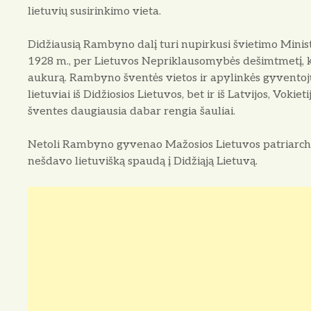
lietuvių susirinkimo vieta.
Didžiausią Rambyno dalį turi nu­pirkusi švietimo Ministe
1928 m., per Lietuvos Ne­priklausomybės dešimtmetį, kel
aukurą. Rambyno šventės vietos ir apylinkės gyventojų
lietuviai iš Didžio­sios Lietuvos, bet ir iš Latvijos, Vo­kie
šventes dau­giausia dabar rengia šauliai.
Netoli Rambyno gyvenao Mažosios Lietuvos patriarchas
nešdavo lietuvišką spaudą į Didžiąją Lietuvą.