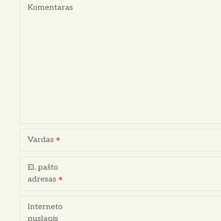
a
Komentaras
c
i
j
a
t
a
Vardas
r
p
El. pašto
adresas
į
r
Interneto
puslapis