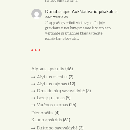
senelio gimta kaima.
Donatas
apie
Aukštadvario piliakalnis
2026 vasario 25
Jūsų prašo įvertinti vietovę, o Jūs joje
greičiausiai net buvęs nesate ir vietoje to,
vertinate gramatines klaidas tekste,
parašytame beveik…
Alytaus apskritis
(46)
Alytaus miestas
(2)
Alytaus rajonas
(12)
Druskininkų savivaldybė
(3)
Lazdijų rajonas
(5)
Varėnos rajonas
(26)
Dienoraštis
(4)
Kauno apskritis
(61)
Birštono savivaldybė
(3)