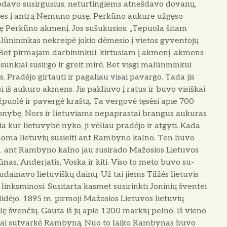
odavo susirgusius, neturtingiems atnešdavo dovanų,
u­mes į antrą Nemuno pusę. Perkūno aukure užgęso
dę Perkūno akmenį. Jos sušukusios: „Tepuola šitam
ma­lūnininkas nekreipė jokio dėmesio į vietos gyventojų
. Bet pirmajam darbininkui, kirtusiam į akmenį, akmens
sunkiai susirgo ir greit mirė. Bet vis­gi malūnininkui
s. Pradėjo girtauti ir pagaliau visai pavargo. Tada jis
š aukuro akmens. Jis pakliu­vo į ratus ir buvo visiškai
žpuolė ir pavergė kraš­tą. Ta vergovė tęsėsi apie 700
čionybę. Nors ir lietuviams nepaprastai brangus aukuras
a kur lietuvybė nyko, ji vėliau pradėjo ir atgyti. Kada
andoma lietuvių susieiti ant Rambyno kalno. Ten buvo
m. ant Rambyno kal­no jau susirado Mažosios Lietuvos
nas, Anderjatis, Voska ir kiti. Viso to meto buvo su­
udainavo lietu­viškų dainų. Už tai jiems Tilžės lie­tuvis
i linksminosi. Susitarta kasmet susirinkti Joninių šventei
ėjo. 1895 m. pirmoji Mažosios Lietuvos lietuvių
lę šven­čių. Gauta iš jų apie 1200 markių pelno. Iš vieno
žiai sutvarkė Rambyną. Nuo to laiko Rambynas buvo