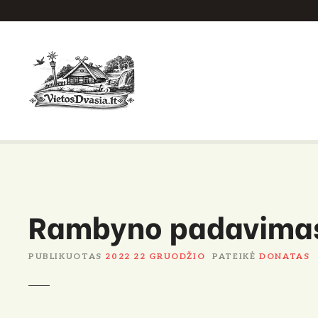
P
e
r
e
i
t
i
p
r
i
e
Rambyno padavima
t
u
r
PUBLIKUOTAS
2022 22 GRUODŽIO
PATEIKĖ
DONATAS
i
n
i