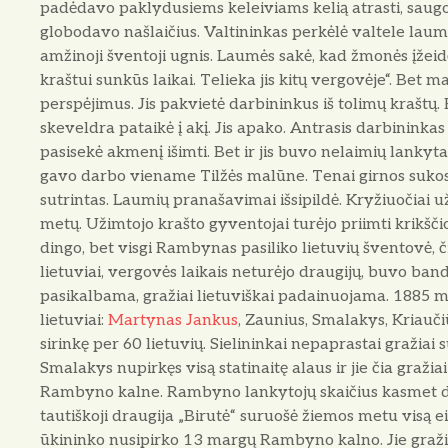
padėdavo paklydusiems keleiviams kelią atrasti, saug
globodavo našlai­čius. Valtininkas perkėlė valtele la
amžinoji šventoji ug­nis. Laumės sakė, kad žmonės įžei
kraštui sunkūs laikai. Telieka jis kitų vergovėje“. Bet 
perspėjimus. Jis pakvietė darbininkus iš tolimų kraštų
skeveldra pataikė į akį. Jis apako. Antrasis darbininkas 
pasisekė akmenį išimti. Bet ir jis buvo nelaimių lan­kyta
gavo darbo viename Tilžės malūne. Tenai girnos sukosi i
sutrintas. Laumių pranašavimai išsipildė. Kryžiuočiai u
metų. Užimtojo krašto gyventojai turėjo pri­imti krikš
dingo, bet visgi Rambynas pasiliko lietuvių šventovė, či
lietu­viai, vergovės laikais neturėjo drau­gijų, buvo b
pasi­kalbama, gražiai lietuviškai padai­nuojama. 1885 
lietuviai:
Martynas Jankus
, Zaunius, Smalakys, Kriaučiū
sirinkę per 60 lietuvių. Sielininkai nepaprastai gražiai s
Smalakys nupirkęs visą statinai­tę alaus ir jie čia gražia
Rambyno kalne. Rambyno lankytojų skaičius kasmet did
tautiškoji draugija „Birutė“ suruošė žiemos metu visą ei
ūkininko nusipirko 13 margų Rambyno kalno. Jie gra­