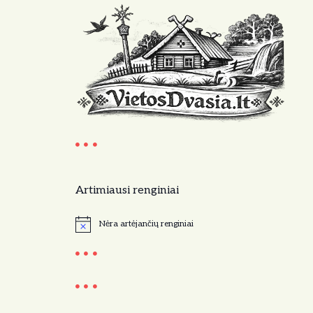
Artimiausi renginiai
Nėra artėjančių renginiai
N
o
t
i
c
e