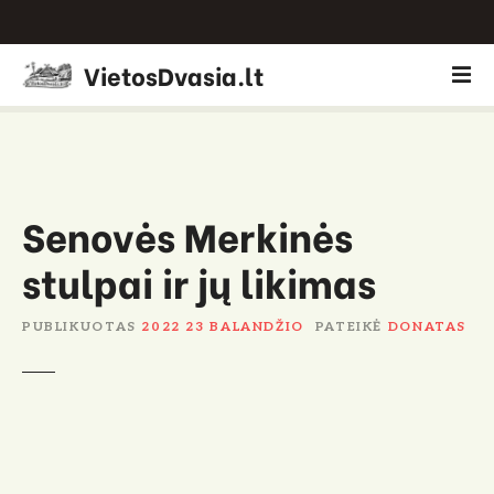
P
VietosDvasia.lt
e
r
e
i
t
i
Senovės Merkinės
p
stulpai ir jų likimas
r
i
e
PUBLIKUOTAS
2022 23 BALANDŽIO
PATEIKĖ
DONATAS
t
u
r
i
n
i