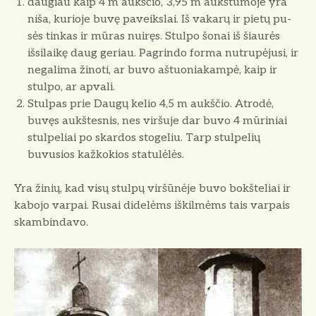
daugiau kaip 4 m aukščio, 3,95 m aukštumoje yra
niša, kurioje bu­vę paveikslai. Iš vakarų ir pietų pu­
sės tinkas ir mūras nuiręs. Stulpo šonai iš šiaurės
išsilaikę daug ge­riau. Pagrindo forma nutrupėjusi, ir
negalima žinoti, ar buvo aštuonia­kampė, kaip ir
stulpo, ar apvali.
Stulpas prie Daugų kelio 4,5 m aukščio. Atrodė,
buvęs aukštesnis, nes viršuje dar buvo 4 mūriniai
stulpeliai po skardos stogeliu. Tarp stulpelių
buvusios kažkokios statu­lėlės.
Yra žinių, kad visų stulpų viršū­nėje buvo bokšteliai ir
kabojo var­pai. Rusai didelėms iškilmėms tais varpais
skambindavo.