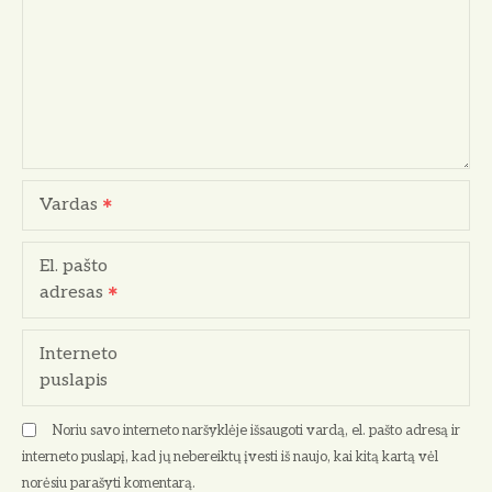
j
a
t
a
r
Vardas
p
El. pašto
į
adresas
r
Interneto
a
puslapis
š
Noriu savo interneto naršyklėje išsaugoti vardą, el. pašto adresą ir
ų
interneto puslapį, kad jų nebereiktų įvesti iš naujo, kai kitą kartą vėl
norėsiu parašyti komentarą.