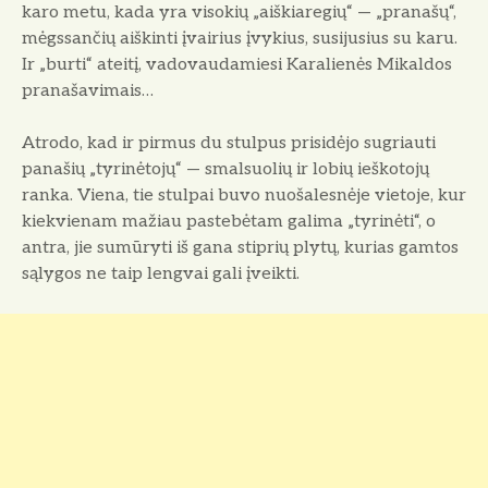
karo metu, kada yra visokių „aiškiaregių“ — „pranašų“,
mėgssančių aiškinti įvairius įvykius, su­sijusius su karu.
Ir „burti“ ateitį, vadovaudamiesi Karalienės Mikal­dos
pranašavimais…
Atrodo, kad ir pirmus du stulpus prisidėjo sugriauti
panašių „tyrinėtojų“ — smalsuolių ir lobių ieškoto­jų
ranka. Viena, tie stulpai buvo nuošalesnėje vietoje, kur
kiekvie­nam mažiau pastebėtam galima „ty­rinėti“, o
antra, jie sumūryti iš ga­na stiprių plytų, kurias gamtos
są­lygos ne taip lengvai gali įveikti.