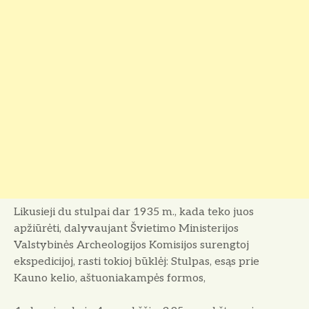
Likusieji du stulpai dar 1935 m., kada teko juos
apžiūrėti, dalyvau­jant Švietimo Ministerijos
Valstybinės Archeologijos Komisijos surengtoj
ekspedicijoj, rasti tokioj būklėj: Stulpas, esąs prie
Kauno kelio, aštuoniakampės for­mos,