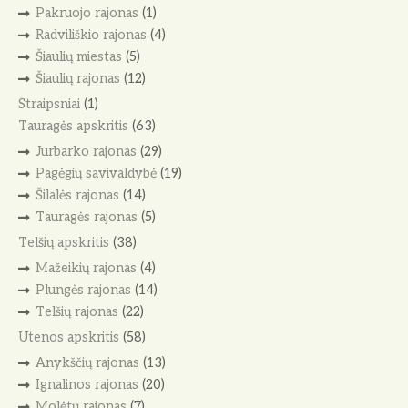
Pakruojo rajonas
(1)
Radviliškio rajonas
(4)
Šiaulių miestas
(5)
Šiaulių rajonas
(12)
Straipsniai
(1)
Tauragės apskritis
(63)
Jurbarko rajonas
(29)
Pagėgių savivaldybė
(19)
Šilalės rajonas
(14)
Tauragės rajonas
(5)
Telšių apskritis
(38)
Mažeikių rajonas
(4)
Plungės rajonas
(14)
Telšių rajonas
(22)
Utenos apskritis
(58)
Anykščių rajonas
(13)
Ignalinos rajonas
(20)
Molėtų rajonas
(7)