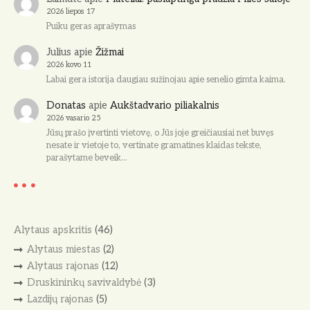
2026 liepos 17
Puiku geras aprašymas
Julius
apie
Žižmai
2026 kovo 11
Labai gera istorija daugiau sužinojau apie senelio gimta kaima.
Donatas
apie
Aukštadvario piliakalnis
2026 vasario 25
Jūsų prašo įvertinti vietovę, o Jūs joje greičiausiai net buvęs
nesate ir vietoje to, vertinate gramatines klaidas tekste,
parašytame beveik…
Alytaus apskritis
(46)
Alytaus miestas
(2)
Alytaus rajonas
(12)
Druskininkų savivaldybė
(3)
Lazdijų rajonas
(5)