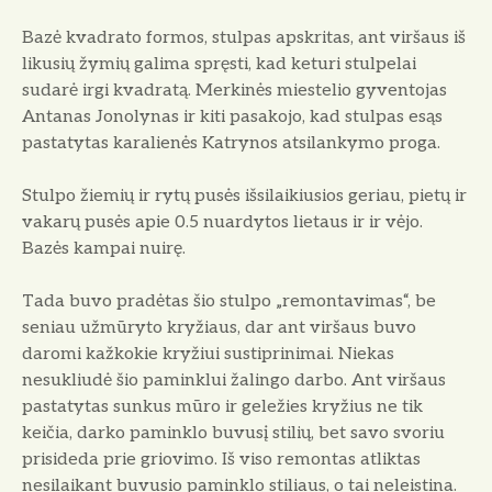
Bazė kvadrato formos, stulpas apskritas, ant viršaus iš
likusių žy­mių galima spręsti, kad keturi stulpelai
sudarė irgi kvadratą. Merki­nės miestelio gyventojas
Antanas Jonolynas ir kiti pasakojo, kad stul­pas esąs
pastatytas karalienės Kat­rynos atsilankymo proga.
Stulpo žiemių ir rytų pusės išsi­laikiusios geriau, pietų ir
vakarų pusės apie 0.5 nuardytos lietaus ir ir vėjo.
Bazės kampai nuirę.
Tada buvo pradėtas šio stulpo „remontavimas“, be
seniau užmūry­to kryžiaus, dar ant viršaus buvo
daromi kažkokie kryžiui sustiprinimai. Niekas
nesukliudė šio pamink­lui žalingo darbo. Ant viršaus
pastatytas sunkus mūro ir geležies kryžius ne tik
keičia, darko pa­minklo buvusį stilių, bet savo svo­riu
prisideda prie griovimo. Iš viso remontas atliktas
nesilaikant buvu­sio paminklo stiliaus, o tai neleisti­na.