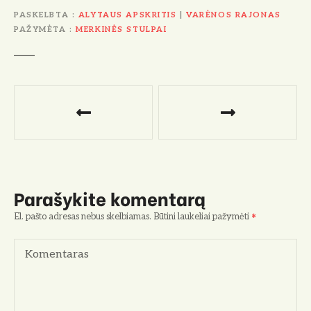
PASKELBTA
ALYTAUS APSKRITIS
|
VARĖNOS RAJONAS
PAŽYMĖTA
MERKINĖS STULPAI
N
a
v
i
Parašykite komentarą
g
El. pašto adresas nebus skelbiamas.
Būtini laukeliai pažymėti
a
Komentaras
c
i