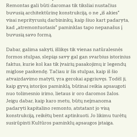
Remontas gali būti daromas tik tiksliai nustačius
buvusią architektūrinę konstrukciją, o ne „iš akies“
visai neprityrusių darbininkų, kaip šiuo kart padaryta,
kad „atremontuotasis“ paminklas tapo nepanašus į
buvusią savo formą.
Dabar, galima sakyti, išlikęs tik vienas natūralesnės
formos stulpas, slepiąs savy gal gan svarbius istori­nius
faktus, kurie kol kas tik įvai­rių pasakojimų ir legendų
miglose paskendę. Tačiau ir šis stulpas, kaip iš šio
atvaizdavimo matyti, yra ge­rokai apgriuvęs. Todėl ji,
kaip gyvą istorijos paminklą, būtinai reikia apsaugoti
nuo tolimesnio irimo, lie­taus ir oro daromos žalos.
Jeigu dabar, kaip karo metu, būtų neįmano­ma
padaryti kapitalino remonto, atstatant jo visą
konstrukciją, rei­kėtų bent aptinkuoti. Jo likimu tu­rėtų
susirūpinti Kultūros paminklų apsaugos įstaiga.