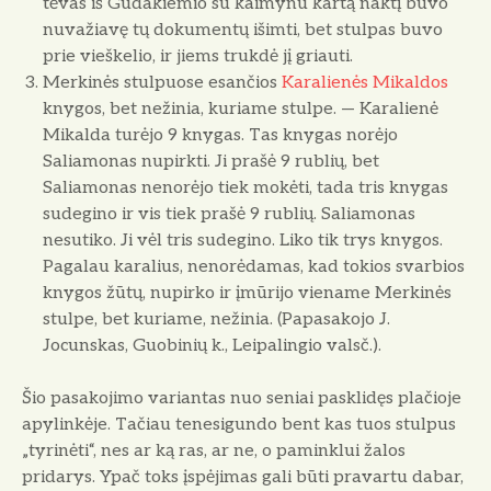
tėvas iš Gudakiemio su kaimynu kartą naktį buvo
nuvažia­vę tų dokumentų išimti, bet stulpas buvo
prie vieškelio, ir jiems trukdė jį griauti.
Merkinės stulpuose esančios
Karalienės Mikaldos
knygos, bet ne­žinia, kuriame stulpe. — Karalienė
Mikalda turėjo 9 knygas. Tas kny­gas norėjo
Saliamonas nupirkti. Ji prašė 9 rublių, bet
Saliamonas ne­norėjo tiek mokėti, tada tris knygas
sudegino ir vis tiek prašė 9 rublių. Saliamonas
nesutiko. Ji vėl tris su­degino. Liko tik trys knygos.
Pagalau karalius, nenorėdamas, kad to­kios svarbios
knygos žūtų, nupirko ir įmūrijo viename Merkinės
stulpe, bet kuriame, nežinia. (Papasakojo J.
Jocunskas, Guobinių k., Leipalingio valsč.).
Šio pasakojimo variantas nuo se­niai pasklidęs plačioje
apylinkėje. Tačiau tenesigundo bent kas tuos stulpus
„tyrinėti“, nes ar ką ras, ar ne, o paminklui žalos
pridarys. Ypač toks įspėjimas gali būti pravartu dabar,