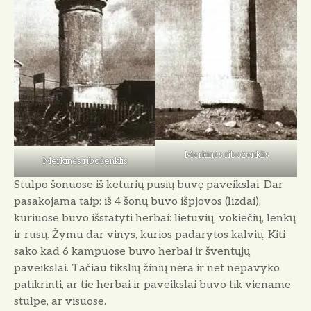
Merkinės riboženklis
Merkinės riboženklis
Stulpo šonuose iš keturių pusių buvę paveikslai. Dar
pasakojama taip: iš 4 šonų buvo išpjovos (lizdai),
kuriuose buvo išstatyti herbai: lie­tuvių, vokiečių, lenkų
ir rusų. Žymu dar vinys, kurios padarytos kal­vių. Kiti
sako kad 6 kampuose bu­vo herbai ir šventųjų
paveikslai. Tačiau tikslių žinių nėra ir net ne­pavyko
patikrinti, ar tie herbai ir paveikslai buvo tik viename
stulpe, ar visuose.