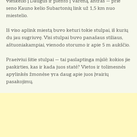
vieškelio į Daugus ir plento į Varėną, antras — prie
seno Kauno kelio Subartonių link už 1,5 km nuo
miestelio.
Iš viso aplink miestą buvo keturi tokie stulpai, iš kurių
du jau sugriu­vę. Visi stulpai buvo panašaus stiliaus,
aštuoniakampiai, vienodo sto­rumo ir apie 5 m aukščio.
Praeiviui šitie stulpai — tai pa­slaptinga mįslė: kokios jie
paskirties, kas ir kada juos statė? Vietos ir tolimesnės
apylinkės žmonėse yra daug apie juos įvairių
pasakojimų.