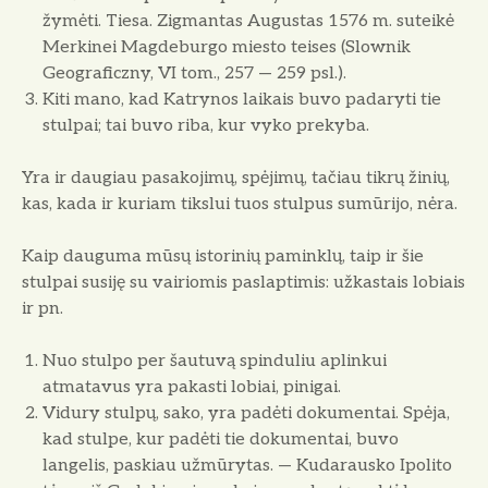
žymėti. Tiesa. Zigmantas Augustas 1576 m. suteikė
Merkinei Magdebur­go miesto teises (Slownik
Geograficzny, VI tom., 257 — 259 psl.).
Kiti mano, kad Katrynos laikais buvo padaryti tie
stulpai; tai buvo riba, kur vyko prekyba.
Yra ir daugiau pasakojimų, spėji­mų, tačiau tikrų žinių,
kas, kada ir kuriam tikslui tuos stulpus sumūrijo, nėra.
Kaip dauguma mūsų istorinių pa­minklų, taip ir šie
stulpai susiję su vairiomis paslaptimis: užkastais lobiais
ir pn.
Nuo stulpo per šautuvą spinduliu aplinkui
atmatavus yra pakasti lobiai, pinigai.
Vidury stulpų, sako, yra padėti dokumentai. Spėja,
kad stulpe, kur padėti tie dokumentai, buvo
langelis, paskiau užmūrytas. — Kudarausko Ipolito