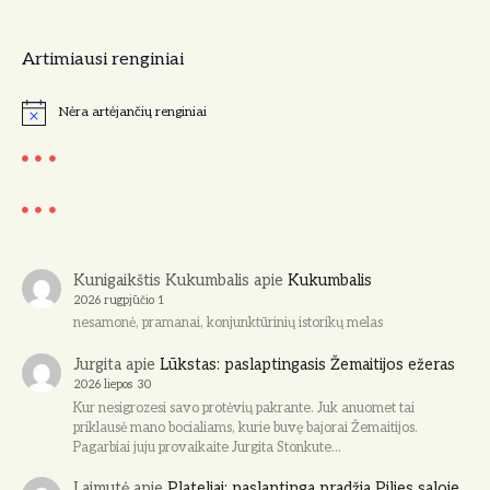
Artimiausi renginiai
Nėra artėjančių renginiai
N
o
t
i
c
e
Kunigaikštis Kukumbalis
apie
Kukumbalis
2026 rugpjūčio 1
nesamonė, pramanai, konjunktūrinių istorikų melas
Jurgita
apie
Lūkstas: paslaptingasis Žemaitijos ežeras
2026 liepos 30
Kur nesigrozesi savo protėvių pakrante. Juk anuomet tai
priklausė mano bocialiams, kurie buvę bajorai Žemaitijos.
Pagarbiai juju provaikaite Jurgita Stonkute…
Laimutė
apie
Plateliai: paslaptinga pradžia Pilies saloje