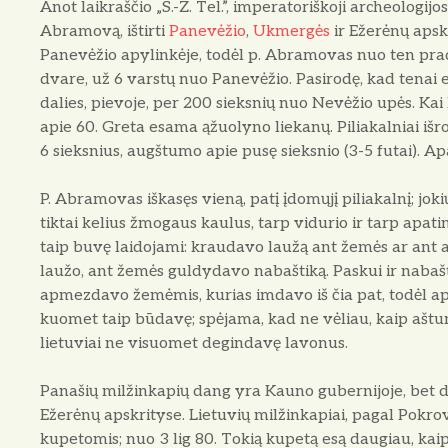
Anot laikraščio „S.-Z. Tel.”, imperatoriškoji archeologijos
Abramovą, ištirti
Panevėžio
,
Ukmergės
ir Ežerėnų apsk
Panevėžio apylinkėje, todėl p. Abramovas nuo ten prad
dvare, už 6 varstų nuo Panevėžio. Pasirodę, kad tenai e
dalies, pievoje, per 200 sieksnių nuo Nevėžio upės. Kai k
apie 60. Greta esama ąžuolyno liekanų. Piliakalniai iš
6 sieksnius, augštumo apie pusę sieksnio (3-5 futai). Apa
P. Abramovas iškasęs vieną, patį įdomųjį piliakalnį; jok
tiktai kelius žmogaus kaulus, tarp vidurio ir tarp apati
taip buvę laidojami: kraudavo laužą ant žemės ar ant 
laužo, ant žemės guldydavo nabaštiką. Paskui ir nabaš
apmezdavo žemėmis, kurias imdavo iš čia pat, todėl apl
kuomet taip būdavę; spėjama, kad ne vėliau, kaip ašt
lietuviai ne visuomet degindavę lavonus.
Panašių milžinkapių dang yra Kauno gubernijoje, bet da
Ežerėnų apskrityse. Lietuvių milžinkapiai, pagal Pokrov
kupetomis; nuo 3 lig 80. Tokią kupetą esą daugiau, kai