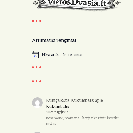
Artimiausi renginiai
Nėra artėjančių renginiai
N
o
t
i
c
e
Kunigaikštis Kukumbalis
apie
Kukumbalis
2026 rugpjūčio 1
nesamonė, pramanai, konjunktūrinių istorikų
melas