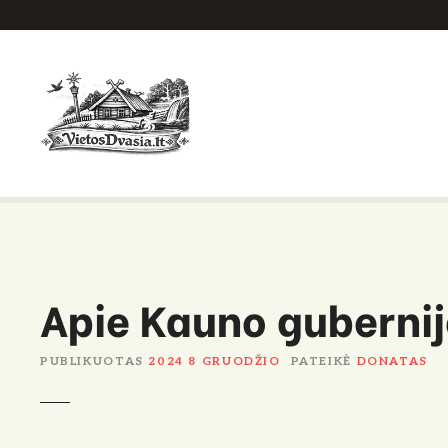
P
e
r
e
i
t
i
p
r
i
e
Apie Kauno gubernij
t
u
r
PUBLIKUOTAS
2024 8 GRUODŽIO
PATEIKĖ
DONATAS
i
n
i