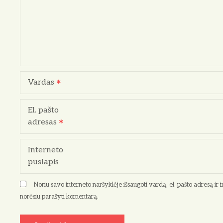
j
a
t
a
Vardas
r
p
El. pašto
adresas
į
r
Interneto
puslapis
a
Noriu savo interneto naršyklėje išsaugoti vardą, el. pašto adresą ir in
š
norėsiu parašyti komentarą.
ų