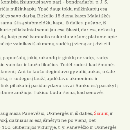
 komisija išsiuntusi savo narį – bendradarbi, p. J. S.
ričių milžinkapių. Ypač daug tokių milžinkapių esą
ėjęs savo darbą. Birželio 18 dieną kasęs Malatiškės
sama ištisą stabmeldžių kapų, iš dalies, pušyne, iš
urie piliakalniai senai jau esą iškasti, dar esą nekastų
rodą, kaip pusė kamuolio nukirstu viršum; platumo apie
čioje vainikas iš akmenų, sudėtų į vieną ar į dvi eili.
ių papuošalų, jokių rakandų ir ginklų neradęs, radęs
nio vainiko, ir laužo likučius. Todėl rodosi, kad žmonės
akmenų. Ant to laužo degindavo gyvulių aukas, o šale
tiką, ir sudegusį laužą apdėdavo akmenimis ir
ink piliakalnį pasidarydavo ravai. Sunku esą pasakyti,
untame amžiuje. Tokiuo būdu išeina, kad senovės
ugiausia Panevėžio, Ukmergės ir, iš dalies,
Šiaulių
ir
skį, dažniausiai esą išmėtyti ne po vieną, bet
p 100. Gubernijos viduryje, t. y. Panevėžio ir Ukmergės