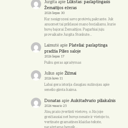
Jurgita
apie
Lūkstas: paslaptingasis
Žemaitijos ežeras
2026 liepos 30
Kur nesigrozesi savo protėvių pakrante. Juk
anuomet tai priklausė mano bocialiams, kurie
buvę bajorai Žemaitijos. Pagarbiai juju
provaikaite Jurgita Stonkute…
Laimutė
apie
Plateliai: paslaptinga
pradžia Pilies saloje
2026 liepos 17
Puiku geras aprašymas
Julius
apie
Žižmai
2026 kovo 11
Labai gera istorija daugiau sužinojau apie
senelio gimta kaima.
Donatas
apie
Aukštadvario piliakalnis
2026 vasario 25
Jūsų prašo įvertinti vietovę, o Jūs joje
greičiausiai net buvęs nesate ir vietoje to,
vertinate gramatines klaidas tekste,
parašytame beveik…