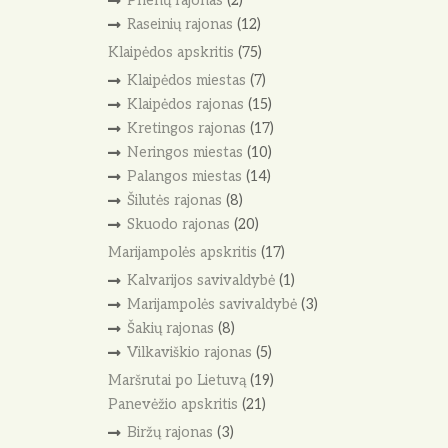
Prienų rajonas
(2)
Raseinių rajonas
(12)
Klaipėdos apskritis
(75)
Klaipėdos miestas
(7)
Klaipėdos rajonas
(15)
Kretingos rajonas
(17)
Neringos miestas
(10)
Palangos miestas
(14)
Šilutės rajonas
(8)
Skuodo rajonas
(20)
Marijampolės apskritis
(17)
Kalvarijos savivaldybė
(1)
Marijampolės savivaldybė
(3)
Šakių rajonas
(8)
Vilkaviškio rajonas
(5)
Maršrutai po Lietuvą
(19)
Panevėžio apskritis
(21)
Biržų rajonas
(3)