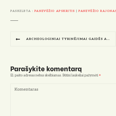
PASKELBTA
PANEVĖŽIO APSKRITIS
|
PANEVĖŽIO RAJONA
N
ARCHEOLOGINIAI TYRINĖJIMAI GAIDĖS APYLINKĖJE (1900-08 M.)
a
v
i
Parašykite komentarą
g
El. pašto adresas nebus skelbiamas.
Būtini laukeliai pažymėti
a
Komentaras
c
i