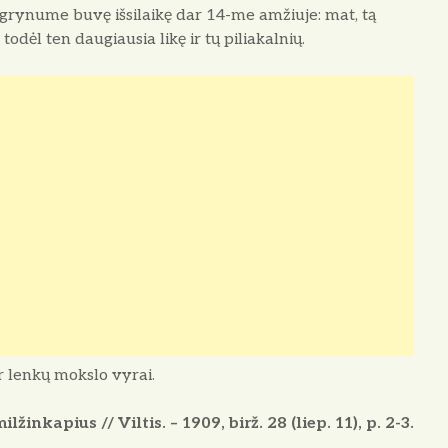
 grynume buvę išsilaikę dar 14-me amžiuje: mat, tą
dėl ten daugiausia likę ir tų piliakalnių.
ir lenkų mokslo vyrai.
inkapius // Viltis. – 1909, birž. 28 (liep. 11), p. 2-3.