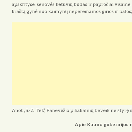
apskrityse, senovės lietuvių būdas ir papročiai visame
kraštą gynė nuo kaimynų nepereinamos girios ir balos; to
Anot „S.-Z. Tel.”, Panevėžio piliakalnių beveik neištyrę 
Apie Kauno gubernijos milž