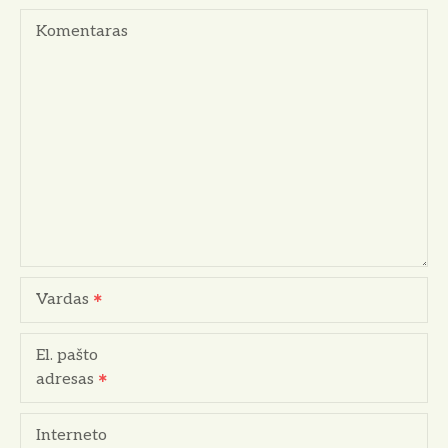
a
Komentaras
c
i
j
a
t
a
r
Vardas
p
El. pašto
į
adresas
r
Interneto