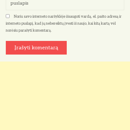
a
puslapis
š
Noriu savo interneto naršyklėje išsaugoti vardą, el. pašto adresą ir
ų
interneto puslapį, kad jų nebereiktų įvesti iš naujo, kai kitą kartą vėl
norėsiu parašyti komentarą.