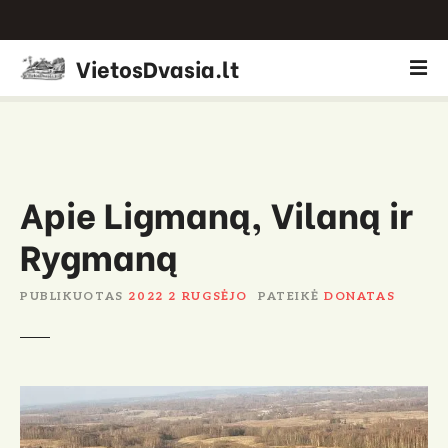
P
VietosDvasia.lt
e
r
e
i
t
i
Apie Ligmaną, Vilaną ir
p
Rygmaną
r
i
e
PUBLIKUOTAS
2022 2 RUGSĖJO
PATEIKĖ
DONATAS
t
u
r
i
n
i