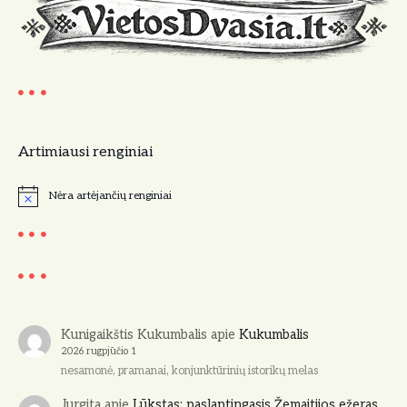
Artimiausi renginiai
Nėra artėjančių renginiai
N
o
t
i
c
e
Kunigaikštis Kukumbalis
apie
Kukumbalis
2026 rugpjūčio 1
nesamonė, pramanai, konjunktūrinių istorikų melas
Jurgita
apie
Lūkstas: paslaptingasis Žemaitijos ežeras