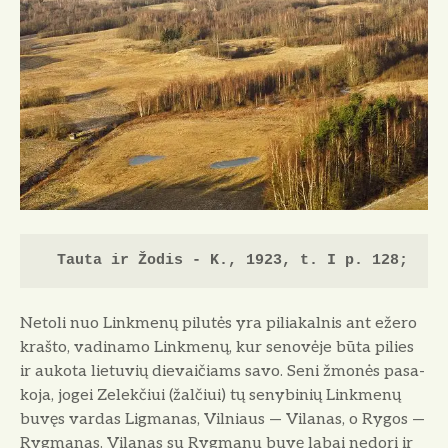
o
Tauta ir Žodis - K., 1923, t. I p. 128;
Netoli nuo Linkmenų pilutės yra piliakalnis ant ežero
krašto, vadinamo Linkmenų, kur senovėje būta pilies
ir aukota lietuvių die­vaičiams savo. Seni žmonės pasa­
koja, jogei Zelekčiui (žalčiui) tų senybinių Linkmenų
buvęs vardas Ligmanas, Vilniaus — Vilanas, o Rygos —
Rygmanas. Vilanas su Rygmanu buvę labai nedori ir