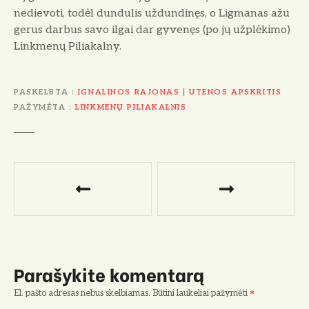
nedievoti, todėl dundulis uždundinęs, o Ligmanas ažu
gerus darbus savo ilgai dar gyvenęs (po jų užplėkimo)
Linkmenų Piliakalny.
PASKELBTA
IGNALINOS RAJONAS
|
UTENOS APSKRITIS
PAŽYMĖTA
LINKMENŲ PILIAKALNIS
N
a
v
i
Parašykite komentarą
g
El. pašto adresas nebus skelbiamas.
Būtini laukeliai pažymėti