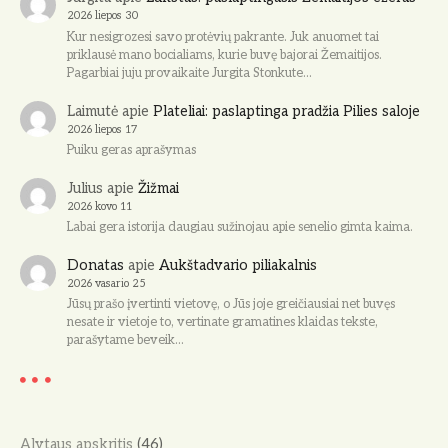
2026 liepos 30
Kur nesigrozesi savo protėvių pakrante. Juk anuomet tai
priklausė mano bocialiams, kurie buvę bajorai Žemaitijos.
Pagarbiai juju provaikaite Jurgita Stonkute…
Laimutė
apie
Plateliai: paslaptinga pradžia Pilies saloje
2026 liepos 17
Puiku geras aprašymas
Julius
apie
Žižmai
2026 kovo 11
Labai gera istorija daugiau sužinojau apie senelio gimta kaima.
Donatas
apie
Aukštadvario piliakalnis
2026 vasario 25
Jūsų prašo įvertinti vietovę, o Jūs joje greičiausiai net buvęs
nesate ir vietoje to, vertinate gramatines klaidas tekste,
parašytame beveik…
Alytaus apskritis
(46)