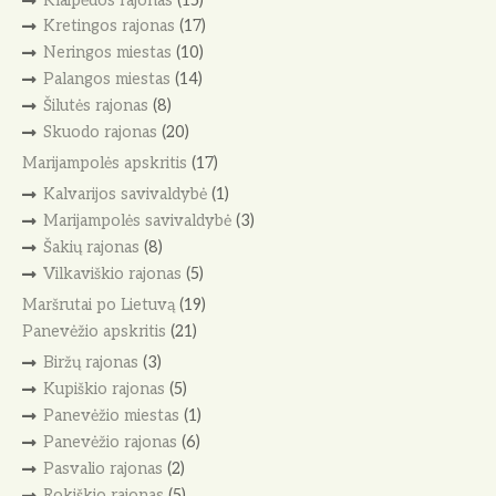
Klaipėdos rajonas
(15)
Kretingos rajonas
(17)
Neringos miestas
(10)
Palangos miestas
(14)
Šilutės rajonas
(8)
Skuodo rajonas
(20)
Marijampolės apskritis
(17)
Kalvarijos savivaldybė
(1)
Marijampolės savivaldybė
(3)
Šakių rajonas
(8)
Vilkaviškio rajonas
(5)
Maršrutai po Lietuvą
(19)
Panevėžio apskritis
(21)
Biržų rajonas
(3)
Kupiškio rajonas
(5)
Panevėžio miestas
(1)
Panevėžio rajonas
(6)
Pasvalio rajonas
(2)
Rokiškio rajonas
(5)