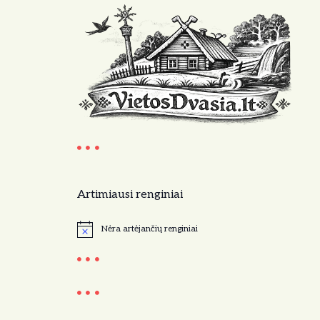
Artimiausi renginiai
Nėra artėjančių renginiai
N
o
t
i
c
e