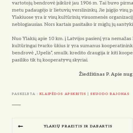
vartotojų bendrovė įsikūrė jau 1906 m. Tai buvo pirma
metu padaugėjo ir lietuvių verslininkų. Jie įsigijo visų 
Ylakiuose yra ir visų kultūrinių visuomenės organizaci
neblogiausias. Nors kartais pasitaiko ir miglų jų santyki
Nuo Ylakių apie 10 km. į Latvijos pasienį yra nemažas k
kultūringai tvarko ūkius ir yra sumanus kooperatinink
bendrovė „Upelis”, smulk. kredito draugija ir kiti koope
pasiliko tik tų kooperatyvų skyriai.
Žiedžiūnas P. Apie nugri
PASKELBTA
KLAIPĖDOS APSKRITIS
|
SKUODO RAJONAS
N
YLAKIŲ PRAEITIS IR DABARTIS