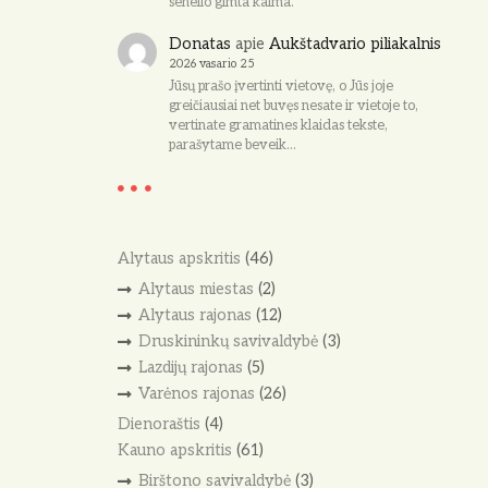
senelio gimta kaima.
Donatas
apie
Aukštadvario piliakalnis
2026 vasario 25
Jūsų prašo įvertinti vietovę, o Jūs joje
greičiausiai net buvęs nesate ir vietoje to,
vertinate gramatines klaidas tekste,
parašytame beveik…
Alytaus apskritis
(46)
Alytaus miestas
(2)
Alytaus rajonas
(12)
Druskininkų savivaldybė
(3)
Lazdijų rajonas
(5)
Varėnos rajonas
(26)
Dienoraštis
(4)
Kauno apskritis
(61)
Birštono savivaldybė
(3)