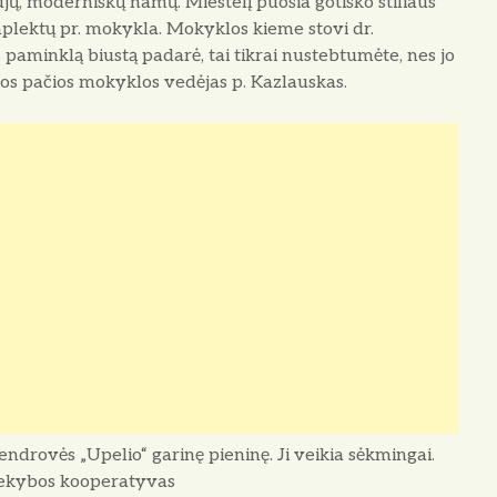
aujų, moderniškų namų. Miestelį puošia gotiško stiliaus
plektų pr. mokykla. Mokyklos kieme stovi dr.
paminklą biustą padarė, tai tikrai nustebtumėte, nes jo
tos pačios mokyklos vedėjas p. Kazlauskas.
ndrovės „Upelio“ garinę pieninę. Ji veikia sėkmingai.
prekybos kooperatyvas