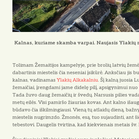
Kalnas, kuriame skamba varpai. Naujasis Ylakių m
Tolimam Žemaitijos kampelyje, prie brolių latvių žemė
dabartinis miestelis čia neseniai įsikūrė. Anksčiau jis 
kalnas, vadinamas
Ylakių Alkakalniu
. Šį kalną juosia 
žemaičiai, įrengdami jame didelę pilį, apsigynimui nuo 
Tada žuvo daug žemaičių ir švedų. Narsusis pilies vada
metų eilės. Visi pamiršo žiaurias kovas. Ant kalno išaug
būdavo čia iškilmingiausi. Vieną tų atlaidų dieną, baž
miestelis nugrimzdo. Žmonės, esą, tuo sujaudinti, ant ši
tebestovi. Daugelis tvirtina, kad kiekvienais metais š