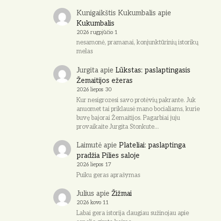
Kunigaikštis Kukumbalis
apie
Kukumbalis
2026 rugpjūčio 1
nesamonė, pramanai, konjunktūrinių istorikų
melas
Jurgita
apie
Lūkstas: paslaptingasis
Žemaitijos ežeras
2026 liepos 30
Kur nesigrozesi savo protėvių pakrante. Juk
anuomet tai priklausė mano bocialiams, kurie
buvę bajorai Žemaitijos. Pagarbiai juju
provaikaite Jurgita Stonkute…
Laimutė
apie
Plateliai: paslaptinga
pradžia Pilies saloje
2026 liepos 17
Puiku geras aprašymas
Julius
apie
Žižmai
2026 kovo 11
Labai gera istorija daugiau sužinojau apie