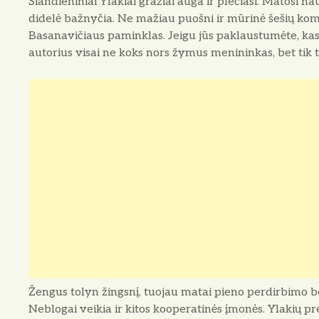
Šiandieniniai Ylakiai gražiai auga ir plečiasi. Matosi n
didelė bažnyčia. Ne mažiau puošni ir mūrinė šešių kom
Basanavičiaus paminklas. Jeigu jūs paklaustumėte, kas 
autorius visai ne koks nors žymus menininkas, bet tik 
Žengus tolyn žingsnį, tuojau matai pieno perdirbimo be
Neblogai veikia ir kitos kooperatinės įmonės. Ylakių 