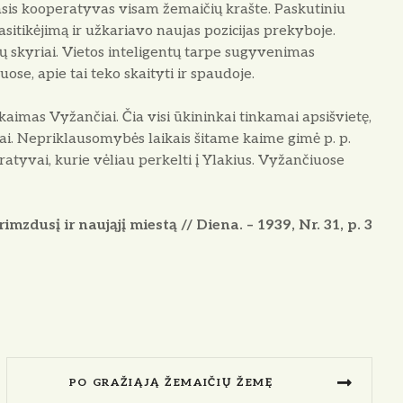
sis kooperatyvas visam žemaičių krašte. Paskutiniu
pasitikėjimą ir užkariavo naujas pozicijas prekyboje.
jų skyriai. Vietos inteligentų tarpe sugyvenimas
uose, apie tai teko skaityti ir spaudoje.
aimas Vyžančiai. Čia visi ūkininkai tinkamai apsišvietę,
ai. Nepriklausomybės laikais šitame kaime gimė p. p.
ratyvai, kurie vėliau perkelti į Ylakius. Vyžančiuose
mzdusį ir naująjį miestą // Diena. – 1939, Nr. 31, p. 3
PO GRAŽIĄJĄ ŽEMAIČIŲ ŽEMĘ