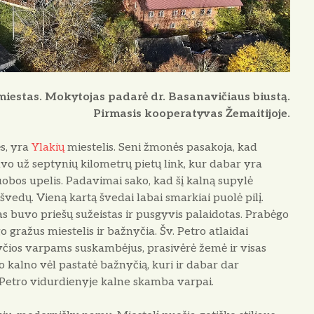
iestas. Mokytojas padarė dr. Basanavičiaus biustą.
Pirmasis kooperatyvas Žemaitijoje.
s, yra
Ylakių
miestelis. Seni žmonės pasakoja, kad
buvo už septynių kilometrų pietų link, kur dabar yra
Luobos upelis. Padavimai sako, kad šį kalną supylė
švedų. Vieną kartą švedai labai smarkiai puolė pilį.
s buvo priešų sužeistas ir pusgyvis palaidotas. Prabėgo
o gražus miestelis ir bažnyčia. Šv. Petro atlaidai
nyčios varpams suskambėjus, prasivėrė žemė ir visas
o kalno vėl pastatė bažnyčią, kuri ir dabar dar
v. Petro vidurdienyje kalne skamba varpai.