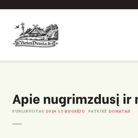
P
e
r
e
i
t
i
p
r
i
e
Apie nugrimzdusį ir 
t
u
r
PUBLIKUOTAS
2024 15 RUGSĖJO
PATEIKĖ
DONATAS
i
n
i