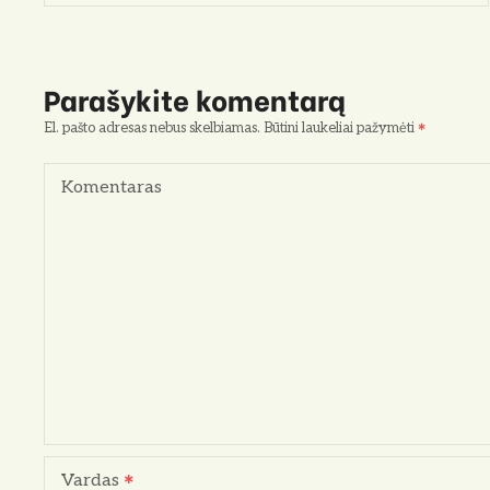
a
v
i
Parašykite komentarą
g
El. pašto adresas nebus skelbiamas.
Būtini laukeliai pažymėti
a
Komentaras
c
i
j
a
t
a
Vardas