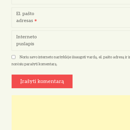
r
p
El. pašto
adresas
į
r
Interneto
puslapis
a
Noriu savo interneto naršyklėje išsaugoti vardą, el. pašto adresą ir in
š
norėsiu parašyti komentarą.
ų