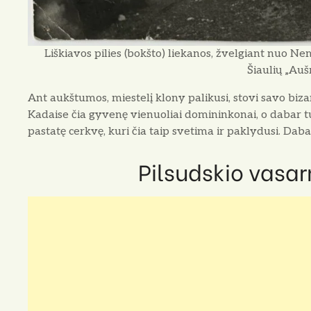
Liškiavos pilies (bokšto) liekanos, žvelgiant nuo Ne
Šiaulių „Auš
Ant aukštumos, miestelį klony palikusi, stovi savo bizan
Kadaise čia gyvenę vienuoliai domininkonai, o dabar tuš
pastatę cerkvę, kuri čia taip svetima ir paklydusi. Dabar
Pilsudskio vasa