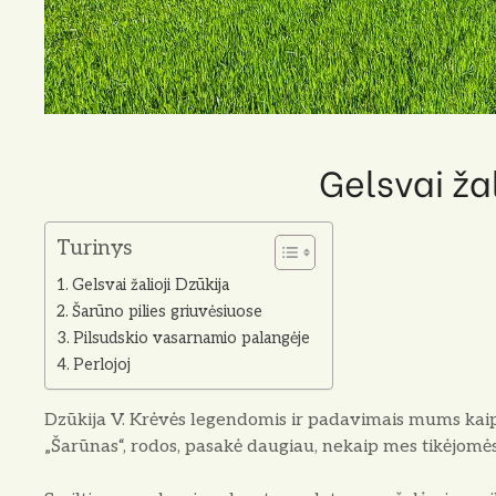
Gelsvai žal
Turinys
Gelsvai žalioji Dzūkija
Šarūno pilies griuvėsiuose
Pilsudskio vasarnamio palangėje
Perlojoj
Dzūkija V. Krėvės legendomis ir padavimais mums kaip i
„Šarūnas“, rodos, pasakė dau­giau, nekaip mes tikėjomės