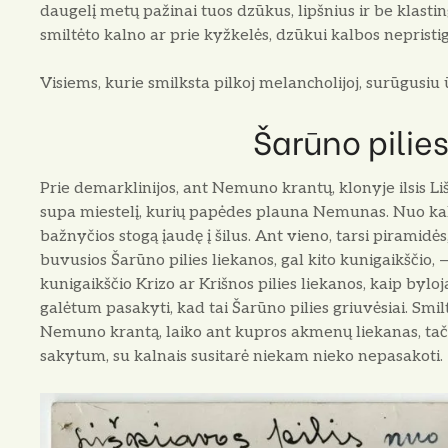
daugelį metų pa­žinai tuos dzūkus, lipšnius ir be klasting
smil­tėto kalno ar prie kyžkelės, dzūkui kalbos nepristig
Visiems, kurie smilksta pilkoj melancholijoj, surūgusiu 
Šarūno pilie
Prie demarklinijos, ant Nemu­no krantų, klonyje ilsis Lišk
supa miestelį, kurių papėdes plauna Nemunas. Nuo k
bažnyčios stogą įaudę į šilus. Ant vieno, tar­si piramidė
buvusios Šarūno pilies lieka­nos, gal kito kunigaikščio, 
kunigaikščio Krizo ar Krišnos pilies liekanos, kaip bylo
galėtum pasakyti, kad tai Šarūno pilies griuvėsiai. Smil
Nemuno krantą, laiko ant kupros akmenų liekanas, tačiau
sakytum, su kalnais susitarė nie­kam nieko nepasakoti.