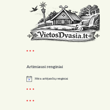
Artimiausi renginiai
Nėra artėjančių renginiai
N
o
t
i
c
e