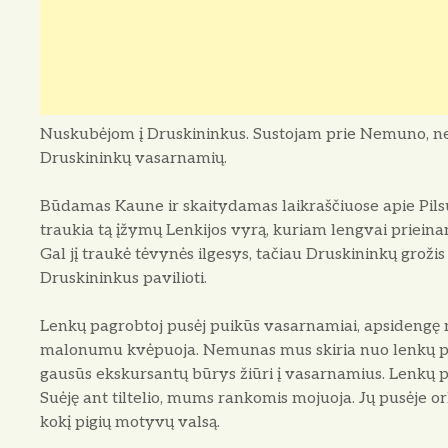
Nuskubėjom į Druskininkus. Sustojam prie Nemuno, ne
Druskininkų vasarnamių.
Būdamas Kaune ir skaitydamas laikraščiuose apie Pils
traukia tą įžymų Lenkijos vyrą, kuriam lengvai prieinam
Gal jį traukė tė­vynės ilgesys, tačiau Druskininkų grož
Druskininkus pavilioti.
Lenkų pagrobtoj pusėj puikūs vasarnamiai, apsidengę me
malonumu kvėpuoja. Nemunas mus skiria nuo lenkų pus
gausūs ekskursantų būrys žiūri į vasarnamius. Lenkų pu
Suėję ant tiltelio, mums rankomis mojuoja. Jų pusė­je ork
kokį pi­gių motyvų valsą.