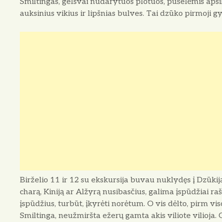
Smiltingas, gelsvai nudarytuos plotuos, pušelėmis apsik
auksinius vikius ir lipšnias bulves. Tai dzūko pirmoji 
Birželio 11 ir 12 su ekskursija buvau nuklydęs į Dzūkiją.
charą, Kiniją ar Alžyrą nusibasčius, galima įspūdžiai rašin
įspūdžius, turbūt, įkyrėti norėtum. O vis dėlto, pirm vi
Smiltinga, neužmiršta eže­rų gamta akis viliote vilioja.