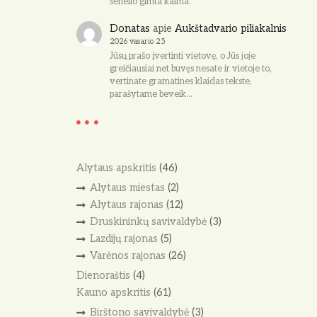
senelio gimta kaima.
Donatas
apie
Aukštadvario piliakalnis
2026 vasario 25
Jūsų prašo įvertinti vietovę, o Jūs joje
greičiausiai net buvęs nesate ir vietoje to,
vertinate gramatines klaidas tekste,
parašytame beveik…
Alytaus apskritis
(46)
Alytaus miestas
(2)
Alytaus rajonas
(12)
Druskininkų savivaldybė
(3)
Lazdijų rajonas
(5)
Varėnos rajonas
(26)
Dienoraštis
(4)
Kauno apskritis
(61)
Birštono savivaldybė
(3)