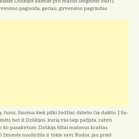
aišęs Dzū­kijos kaimas pro mažus langelius žiūri į
gyveni­mo paguoda, geriau, gyvenimo pa­grindas.
 Jums, žinoma kiek pilki žodžiai: didelio čia daikto. Į Sa­
ėti, bet iš Dzūkijos, kurią visi taip pažįsta, rašyti
so ko pasakytum: Dzūkija šiltai malonus kraštas.
 O žmonės nuoširdūs ir tokie savi. Rodos, jau prieš