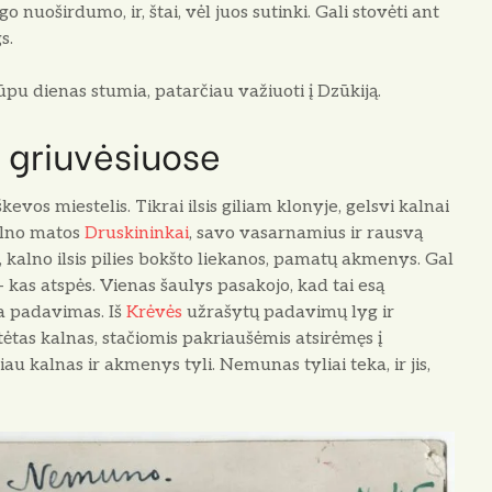
o nuoširdumo, ir, štai, vėl juos sutinki. Gali stovėti ant
s.
ūpu die­nas stumia, patarčiau važiuoti į Dzūkiją.
s griuvėsiuose
evos miestelis. Tikrai ilsis giliam klo­nyje, gelsvi kalnai
alno matos
Druskininkai
, sa­vo vasarnamius ir rausvą
s, kalno ilsis pilies bokšto liekanos, pamatų akmenys. Gal
— kas atspės. Vienas šaulys pasakojo, kad tai esą
­ja padavimas. Iš
Krėvės
užrašytų padavimų lyg ir
tėtas kalnas, stačiomis pa­kriaušėmis atsirėmęs į
 kalnas ir akmenys tyli. Nemunas tyliai teka, ir jis,