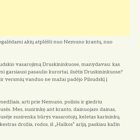
galėda­mi akių atplėšti nuo Nemuno krantų, nuo
udskio vasa­rojimą Druskininkuose, manydavau: kas
i garsiausi pasaulio kurortai, ilsėtis Druskininkuose?
is ir versmių vanduo ne mažai padėjo Pilsudskį į
džiais, arti prie Nemuno, poilsiu ir giedriu
ės. Mes, susirinkę ant kranto, dainuojam dainas,
sėje susirenka būrys vasarotojų, keletas karininkų.
estras drožia, rodos, iš „Halkos“ ariją, paskiau kažin