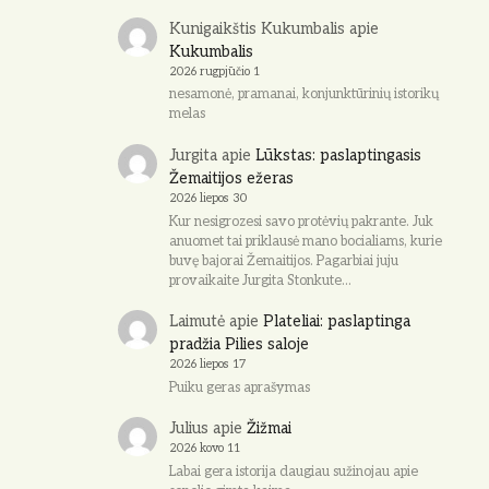
Kunigaikštis Kukumbalis
apie
Kukumbalis
2026 rugpjūčio 1
nesamonė, pramanai, konjunktūrinių istorikų
melas
Jurgita
apie
Lūkstas: paslaptingasis
Žemaitijos ežeras
2026 liepos 30
Kur nesigrozesi savo protėvių pakrante. Juk
anuomet tai priklausė mano bocialiams, kurie
buvę bajorai Žemaitijos. Pagarbiai juju
provaikaite Jurgita Stonkute…
Laimutė
apie
Plateliai: paslaptinga
pradžia Pilies saloje
2026 liepos 17
Puiku geras aprašymas
Julius
apie
Žižmai
2026 kovo 11
Labai gera istorija daugiau sužinojau apie