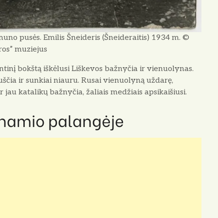
muno pusės. Emilis Šneideris (Šneideraitis) 1934 m. ©
ros” muziejus
tinį bokš­tą iškėlusi Liškevos bažnyčia ir vienuolynas.
čia ir sunkiai niauru. Rusai vie­nuolyną uždarę,
 jau katalikų bažnyčia, ža­liais medžiais apsikaišiusi.
rnamio palangėje