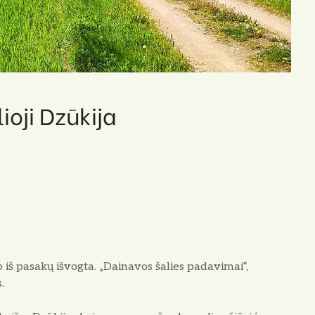
ioji Dzūkija
š pasakų išvogta. „Dainavos šalies padavi­mai“,
.