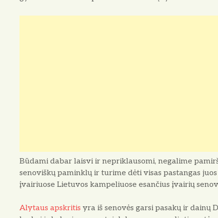
Būdami dabar laisvi ir nepriklausomi, negalime pamirš
senoviškų paminklų ir turime dėti visas pastangas juos ge
įvairiuose Lietuvos kampeliuose esančius įvairių sen
Alytaus apskritis
yra iš senovės garsi pasakų ir dainų D