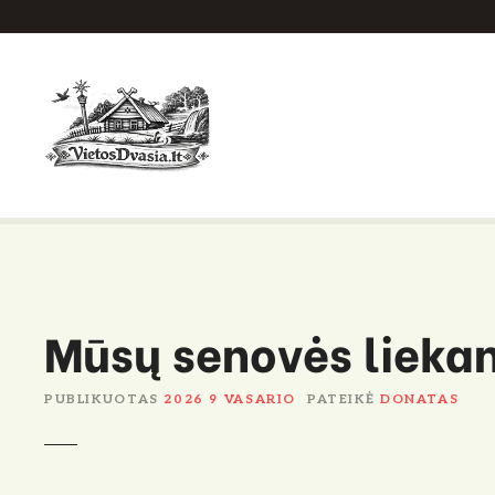
P
e
r
e
i
t
i
p
r
i
e
Mūsų senovės lieka
t
u
r
PUBLIKUOTAS
2026 9 VASARIO
PATEIKĖ
DONATAS
i
n
i