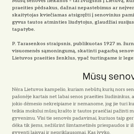
Mūsų senovės liekanos – tai žvilgsnis į Lietuvą, ku
praeities pėdsakus, dažnai nepastebimus ar neįve
skaitytojas kviečiamas atsigręžti į senovinius pa
gyvus tautos atminties liudytojus, glaudžiai susijusi
tapatybe.
P. Tarasenkos straipsnis, publikuotas 1927 m. žurna
visuomenės sąmoningumą, skatinti pagarbą senovei 
Lietuvos praeities ženklus, ypač turtingame ir le
Mūsų senov
Nėra Lietuvos kampelio, kuriam nebūtų kurių nors sen
pašonėje kartais net labai senos praeities liudininkus, 
jokio dėmesio nekreipiame ir nemanome, jog jie turi kuri
teikia mokslui mūsų krašto ir tautos praeičiai pažinti m
gyvenimu. Visi tie senovės padavimai, kuriuos taip gerbi
dėka tik jiems, nežiūrint šimtametinės priespaudos ir iš
gyventi laisvai ir nepriklausomai. Kas įvyko.