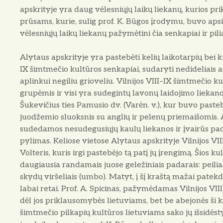
apskrityje yra daug vėlesniųjų laikų liekanų, kurios pr
prūsams, kurie, sulig prof. K. Būgos įrodymu, buvo apsig
vėlesniųjų laikų liekanų pažymėtini čia senkapiai ir pili
Alytaus apskrityje yra pastebėti kelių laikotarpių bei k
IX šimtmečio kultūros senkapiai, sudaryti nedideliais a
aplinkui negiliu grioveliu. Vilnijos VIII–IX šimtmečio k
grupėmis ir visi yra sudegintų lavonų laidojimo liekanom
Šukevičius ties Pamusio dv. (Varėn. v.), kur buvo past
juodžemio sluoksnis su anglių ir pelenų priemaišomis. 
sudedamos nesudegusiųjų kaulų liekanos ir įvairūs pad
pylimas. Keliose vietose Alytaus apskrityje Vilnijos VII
Volteris, kuris irgi pastebėjo tą patį jų įrengimą. Šios 
daugiausia randamais juose geležiniais padarais: peiliais,
skydų viršeliais (umbo). Matyt, į šį kraštą mažai patekd
labai retai. Prof. A. Spicinas, pažymėdamas Vilnijos VI
dėl jos priklausomybės lietuviams, bet be abejonės ši k
šimtmečio pilkapių kultūros lietuviams sako jų išsidė