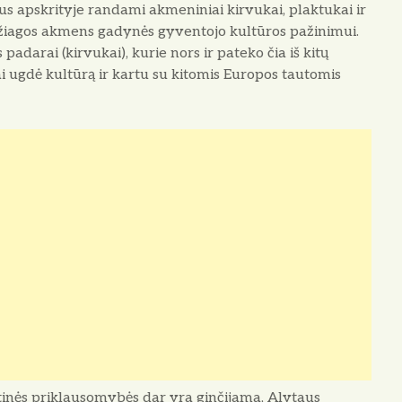
us apskrityje randami akmeniniai kirvukai, plaktukai ir
edžiagos akmens gadynės gyventojo kultūros pažinimui.
adarai (kirvukai), kurie nors ir pateko čia iš kitų
jai ugdė kultūrą ir kartu su kitomis Europos tautomis
autinės priklausomybės dar yra ginčijama, Alytaus