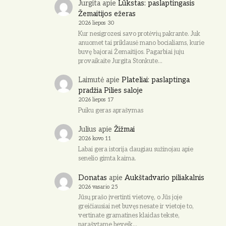
Jurgita
apie
Lūkstas: paslaptingasis
Žemaitijos ežeras
2026 liepos 30
Kur nesigrozesi savo protėvių pakrante. Juk
anuomet tai priklausė mano bocialiams, kurie
buvę bajorai Žemaitijos. Pagarbiai juju
provaikaite Jurgita Stonkute…
Laimutė
apie
Plateliai: paslaptinga
pradžia Pilies saloje
2026 liepos 17
Puiku geras aprašymas
Julius
apie
Žižmai
2026 kovo 11
Labai gera istorija daugiau sužinojau apie
senelio gimta kaima.
Donatas
apie
Aukštadvario piliakalnis
2026 vasario 25
Jūsų prašo įvertinti vietovę, o Jūs joje
greičiausiai net buvęs nesate ir vietoje to,
vertinate gramatines klaidas tekste,
parašytame beveik…