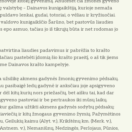
ė senovėje kitokį gyvenimą. Anuomet čia žmonės gyveno
ę valstybę – Dainavos kunigaikštiją, kurioje nemaža
puldavo lenkai, gudai, totoriai, o vėliau ir kryžiuočiai.
os valdovo kunigaikščio Šarūno, bet pastovūs liaudies
es epo asmuo, tačiau jo iš tikrųjų būta ir net rodomas jo
atvirtina liaudies padavimus ir pabrėžia to krašto
ačiau pastebėti įdomią šio krašto praeitį, o aš tik jiems
iame Dainavos krašto kampelyje.
yra užsilikę akmens gadynės žmonių gyvenimo pėdsakų.
čiau pasibaigė ledų gadynė ir anksčiau joje apsigyveno
 dėl kitų kurių nors priežasčių, bet aišku tai, kad dar
gyveno pastoviai ir be pertraukos iki mūsų laikų.
 kur galima užtikti akmens gadynės sodybų pėdsakų:
ugniaviečių ir kitų žmogaus gyvenimo žymių. Pažymėtinos
Geilukių kaimu (Alyt. v.), Krikštėnų km. (Merk. v.),
ntnem. v.), Nemaniūnų, Nedzingės, Perlojaus, Pūnios,