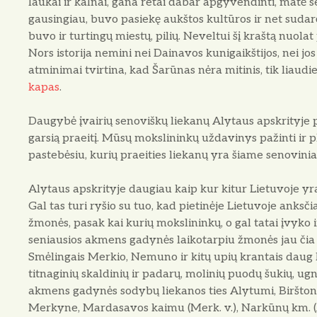
laukai ir kalnai, gana retai dabar apgyvendinti, mat
gausingiau, buvo pasiekę aukštos kultūros ir net sudar
buvo ir turtingų miestų, pilių. Neveltui šį kraštą nuolat 
Nors istorija nemini nei Dainavos kunigaikštijos, nei j
atminimai tvirtina, kad Šarūnas nėra mitinis, tik liaudi
kapas
.
Daugybė įvairių senoviškų liekanų Alytaus apskrityje p
garsią praeitį. Mūsų mokslininkų uždavinys pažinti ir pl
pastebėsiu, kurių praeities liekanų yra šiame senovin
Alytaus apskrityje daugiau kaip kur kitur Lietuvoje 
Gal tas turi ryšio su tuo, kad pietinėje Lietuvoje anks
žmonės, pasak kai kurių mokslininkų, o gal tatai įvyko ir
seniausios akmens gadynės laikotarpiu žmonės jau čia 
Smėlingais Merkio, Nemuno ir kitų upių krantais daug
titnaginių skaldinių ir padarų, molinių puodų šukių, 
akmens gadynės sodybų liekanos ties Alytumi, Birštonu, 
Merkyne, Mardasavos kaimu (Merk. v.), Narkūnų km. (A