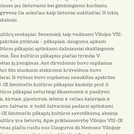
iklauso jau lietuviams bei giminingiems kuršiams,
yvenę čia anksčiau kaip lietuviai aukštaičiai. Iš tokių
akalniai.
ultūrų senkapiai. Senesnieji, taip vadinami Vilnijos VIII–
pskritais pylimais – pilkapiais, dauguma apkasti
ultūros pilkapiai aptinkami dažniausiai skaitlingomis
is. Šios kultūros pilkapius plačiai tyrinėja V.
ebėtas jų įrengimas. Ant dirvožemio buvo supilamas
Ant šito sluoksnio atskiromis krūvelėmis buvo
arai. Iš viršaus buvo supilamas neaukštas apskritas
I–IX šimtmečio kultūros pilkapius kasinėjo prof. S.
kultūros pilkapiai neturtingi iškasenomis ir pasižymi
 kirviais, pjautuvais, ietimis ir rečiau kalavijais ir
avo žalvario, ir todėl žalvariniai padarai aptinkami
II–IX šimtmečio pilkapių kultūros savotiškumą, abejoja
ultūra yra lietuvių. Apie priklausomybę Vilnijos VIII–IX
stymas plačiu ruožu nuo Dauguvos iki Nemuno Vilnijoje