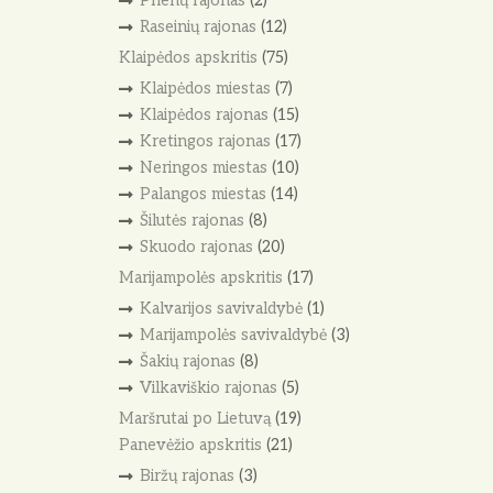
Prienų rajonas
(2)
Raseinių rajonas
(12)
Klaipėdos apskritis
(75)
Klaipėdos miestas
(7)
Klaipėdos rajonas
(15)
Kretingos rajonas
(17)
Neringos miestas
(10)
Palangos miestas
(14)
Šilutės rajonas
(8)
Skuodo rajonas
(20)
Marijampolės apskritis
(17)
Kalvarijos savivaldybė
(1)
Marijampolės savivaldybė
(3)
Šakių rajonas
(8)
Vilkaviškio rajonas
(5)
Maršrutai po Lietuvą
(19)
Panevėžio apskritis
(21)
Biržų rajonas
(3)