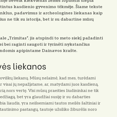
rioje beveik kiekvienas žemės lopinėlis slepia
rtintus kasdienio gyvenimo tėkmėje. Šiame tekste
minklus, padavimus ir archeologines liekanas kaip
us ne tik su istorija, bet ir su dabartine mūsų
le „Trimitas“. jis atspindi to meto siekį pažadinti
bei raginti saugoti ir tyrinėti nykstančius
gendomis apipintame Dainavos krašte.
ės liekanos
oviškų liekanų. Mūsų nelaimė, kad mes, turėdami
ar visai jų nepažįstame, ar, matydami juos kasdieną,
ą nors vertę. Visi mūsų praeities liudininkai ne tik
edžiagą, bet yra glaudžiai susiję ir su dabarties
a liaudis, yra neišsemiami tautos meilės šaltiniai ir
tautinimo pastangų, tautoje užsiliko žiburėlis noro