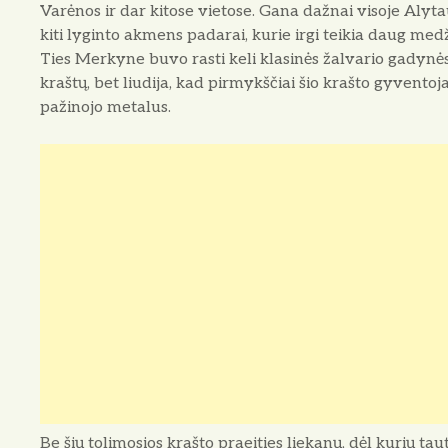
Varėnos ir dar kitose vietose. Gana dažnai visoje Alyta
kiti lyginto akmens padarai, kurie irgi teikia daug m
Ties Merkyne buvo rasti keli klasinės žalvario gadynės p
kraštų, bet liudija, kad pirmykščiai šio krašto gyvento
pažinojo metalus.
Be šių tolimosios krašto praeities liekanų, dėl kurių t