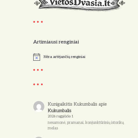
Artimiausi renginiai
Nėra artėjančių renginiai
N
o
t
i
c
e
Kunigaikštis Kukumbalis
apie
Kukumbalis
2026 rugpjūčio 1
nesamonė, pramanai, konjunktūrinių istorikų
melas