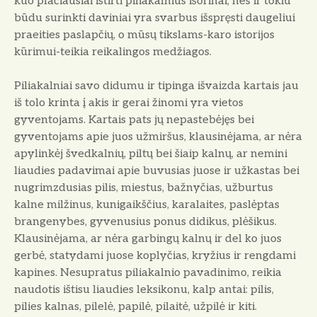
kuo plačiausiai ištirti piliakalnius išorinai, nes ir tokiu
būdu surinkti daviniai yra svarbus išspręsti daugeliui
praeities paslapčių, o mūsų tikslams-karo istorijos
kūrimui-teikia reikalingos medžiagos.
Piliakalniai savo didumu ir tipinga išvaizda kartais jau
iš tolo krinta į akis ir gerai žinomi yra vietos
gyventojams. Kartais pats jų nepastebėjęs bei
gyventojams apie juos užmiršus, klausinėjama, ar nėra
apylinkėj švedkalnių, piltų bei šiaip kalnų, ar nemini
liaudies padavimai apie buvusias juose ir užkastas bei
nugrimzdusias pilis, miestus, bažnyčias, užburtus
kalne milžinus, kunigaikščius, karalaites, paslėptas
brangenybes, gyvenusius ponus didikus, plėšikus.
Klausinėjama, ar nėra garbingų kalnų ir del ko juos
gerbė, statydami juose koplyčias, kryžius ir rengdami
kapines. Nesupratus piliakalnio pavadinimo, reikia
naudotis ištisu liaudies leksikonu, kalp antai: pilis,
pilies kalnas, pilelė, papilė, pilaitė, užpilė ir kiti.