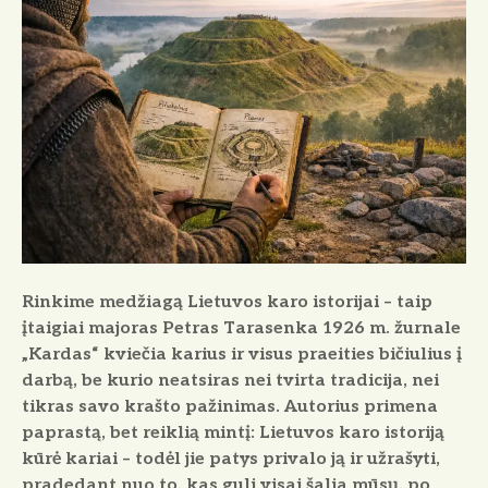
Rinkime medžiagą Lietuvos karo istorijai
– taip
įtaigiai majoras Petras Tarasenka 1926 m. žurnale
„Kardas“ kviečia karius ir visus praeities bičiulius į
darbą, be kurio neatsiras nei tvirta tradicija, nei
tikras savo krašto pažinimas. Autorius primena
paprastą, bet reiklią mintį: Lietuvos karo istoriją
kūrė kariai – todėl jie patys privalo ją ir užrašyti,
pradedant nuo to, kas guli visai šalia mūsų, po