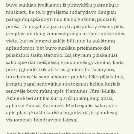
buvo sunkiau įveikiamos iš pirmykščių patrankų ir
muškietų, be to, ir gynėjams sudarydavo daugiau
patogumų apšaudyti nuo kalnų viršūnių puolantį
priešą. To negalima pasakyti apie ankstyvesnes pilis,
įrengtas ant daug žemesnių, negu artimos aukštumos,
vietų, kurios lengvai galėjo būti nuo tų aukštumų
apšaudomos, bet buvo sunkiau prieinamos del
piliakalnio šlaitų statumo. Esą skyrium piliakalniai
sako apie dar neišplėstą visuomenės gyvenimą, kada
prie jų glaudėsi tik atskiros giminės bei šeimynos,
turėdamos čia savo atsparos punktą. Eilės piliakalnių,
įrengtų pagal senovinius strateginius kelius, kuriais
senovėje buvo mūsų upės: Nemunas, Jūra, Minija,
Akmenė bei ant kai kurių sričių sienų, kaip antai,
aplinkui Punios, Kernavės, Medvegalio, sako jau ir
apie plačią krašto karišką organizaciją ir glaudesnį
visuomenės bendravimo laipsnį.