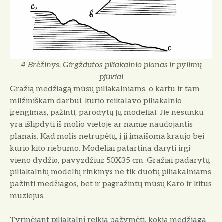
4 Brėžinys. Girgždutos piliakalnio planas ir pylimų
pjūviai
Gražią medžiagą mūsų piliakalniams, o kartu ir tam
milžiniškam darbui, kurio reikalavo piliakalnio
įrengimas, pažinti, parodytų jų modeliai. Jie nesunku
yra išlipdyti iš molio vietoje ar namie naudojantis
planais. Kad molis netrupėtų, į jį įmaišoma kraujo bei
kurio kito riebumo. Modeliai patartina daryti irgi
vieno dydžio, pavyzdžiui: 50X35 cm. Gražiai padarytų
piliakalnių modelių rinkinys ne tik duotų piliakalniams
pažinti medžiagos, bet ir pagražintų mūsų Karo ir kitus
muziejus.
Tyrinėjant piliakalnį reikia pažymėti, kokia medžiaga