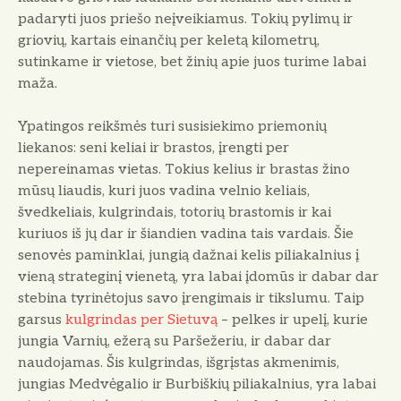
padaryti juos priešo neįveikiamus. Tokių pylimų ir
griovių, kartais einančių per keletą kilometrų,
sutinkame ir vietose, bet žinių apie juos turime labai
maža.
Ypatingos reikšmės turi susisiekimo priemonių
liekanos: seni keliai ir brastos, įrengti per
nepereinamas vietas. Tokius kelius ir brastas žino
mūsų liaudis, kuri juos vadina velnio keliais,
švedkeliais, kulgrindais, totorių brastomis ir kai
kuriuos iš jų dar ir šiandien vadina tais vardais. Šie
senovės paminklai, jungią dažnai kelis piliakalnius į
vieną strateginį vienetą, yra labai įdomūs ir dabar dar
stebina tyrinėtojus savo įrengimais ir tikslumu. Taip
garsus
kulgrindas per Sietuvą
– pelkes ir upelį, kurie
jungia Varnių, ežerą su Paršežeriu, ir dabar dar
naudojamas. Šis kulgrindas, išgrįstas akmenimis,
jungias Medvėgalio ir Burbiškių piliakalnius, yra labai