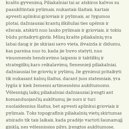
krašto gyvenimą. Piliakalniai tai ar atskiros kalvos su
paaukštintais pylimais, nukastais šlaitais, kartais
apvesti aplinkui grioviais ir pylimais, ar lygumos
plotai, dažniausiai krantų iškišuliai ties upėmis ir
ežerais, atskirti nuo lauko pylimais ir grioviais, ir tokiu
būdu pritaikyti gintis. Mūsų krašte piliakalnių yra
labai daug ir jie skiriasi savo vieta, išvaizda ir didumu,
kas pareina nuo to, kada jie buvo statyti, nuo
visuomenės bendravimo laipsnio ir taktiškų ir
strategiškų karo reikalavimų. Senesnieji piliakalniai,
dažniausiai be griovių ir pylimų. Jie gynimui pritaikyti
tik nukasant kalnų šlaitus, darant juos statesniais, yra
lygūs ir kiek žemesni artimesnėms aukštumoms.
Vėlesniųjų laikų piliakalniai dažniausiai įrengti ant
komanduojančių aukštumų; jie nors ir turi
nuolaidesnius šlaitus, bet apvesti aplinkui grioviais ir
pylimais. Toks topografinis piliakalnių vietų skirtumas
atsirado tik tais laikais, kada pradėjo vartoti šaunamąjį
ginklą, nes vėlesniosios pilys, įrengtos aukštumose,