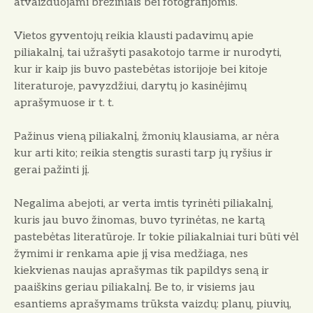
atvaizduojami brėžiniais bei fotografijomis.
Vietos gyventojų reikia klausti padavimų apie
piliakalnį, tai užrašyti pasakotojo tarme ir nurodyti,
kur ir kaip jis buvo pastebėtas istorijoje bei kitoje
literaturoje, pavyzdžiui, darytų jo kasinėjimų
aprašymuose ir t. t.
Pažinus vieną piliakalnį, žmonių klausiama, ar nėra
kur arti kito; reikia stengtis surasti tarp jų ryšius ir
gerai pažinti jį.
Negalima abejoti, ar verta imtis tyrinėti piliakalnį,
kuris jau buvo žinomas, buvo tyrinėtas, ne kartą
pastebėtas literatūroje. Ir tokie piliakalniai turi būti vėl
žymimi ir renkama apie jį visa medžiaga, nes
kiekvienas naujas aprašymas tik papildys seną ir
paaiškins geriau piliakalnį. Be to, ir visiems jau
esantiems aprašymams trūksta vaizdų: planų, piuvių,