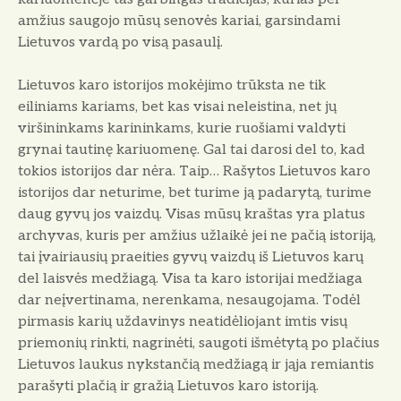
amžius saugojo mūsų senovės kariai, garsindami
Lietuvos vardą po visą pasaulį.
Lietuvos karo istorijos mokėjimo trūksta ne tik
eiliniams kariams, bet kas visai neleistina, net jų
viršininkams karininkams, kurie ruošiami valdyti
grynai tautinę kariuomenę. Gal tai darosi del to, kad
tokios istorijos dar nėra. Taip… Rašytos Lietuvos karo
istorijos dar neturime, bet turime ją padarytą, turime
daug gyvų jos vaizdų. Visas mūsų kraštas yra platus
archyvas, kuris per amžius užlaikė jei ne pačią istoriją,
tai įvairiausių praeities gyvų vaizdų iš Lietuvos karų
del laisvės medžiagą. Visa ta karo istorijai medžiaga
dar neįvertinama, nerenkama, nesaugojama. Todėl
pirmasis karių uždavinys neatidėliojant imtis visų
priemonių rinkti, nagrinėti, saugoti išmėtytą po plačius
Lietuvos laukus nykstančią medžiagą ir jąja remiantis
parašyti plačią ir gražią Lietuvos karo istoriją.