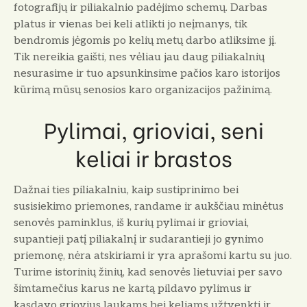
fotografijų ir piliakalnio padėjimo schemų. Darbas
platus ir vienas bei keli atlikti jo neįmanys, tik
bendromis jėgomis po kelių metų darbo atliksime jį.
Tik nereikia gaišti, nes vėliau jau daug piliakalnių
nesurasime ir tuo apsunkinsime pačios karo istorijos
kūrimą mūsų senosios karo organizacijos pažinimą.
Pylimai, grioviai, seni
keliai ir brastos
Dažnai ties piliakalniu, kaip sustiprinimo bei
susisiekimo priemones, randame ir aukščiau minėtus
senovės paminklus, iš kurių pylimai ir grioviai,
supantieji patį piliakalnį ir sudarantieji jo gynimo
priemonę, nėra atskiriami ir yra aprašomi kartu su juo.
Turime istorinių žinių, kad senovės lietuviai per savo
šimtamečius karus ne kartą pildavo pylimus ir
kasdavo griovius laukams bei keliams užtvenkti ir