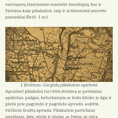
vartojamų stambesnio mastelio žemėlapių, kur ir
žymima kaip piliakalnis, taip ir artimesnieji senovės
paminklai (Brėž. 1 nr.).
1 Brėžinys
.
Gargždų piliakalnio apylinkė
Aprašant piliakalnį turi būti stebima jo pavidalas:
apskritas, pailgas, keturkampis ar koks kitoks; jo ilgis ir
plotis prie pagrindo ir pagrindo apvado, aukštis,
viršūnės kraštų apvada. Piliakalnio paviršiaus
pavidalas, ilgis, plotis ir plotas, ar lygus, ar nėra