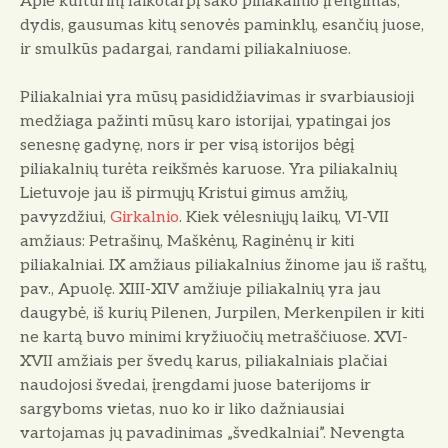
Apie kultūrinį laikotarpį sako piliakainio įrengimas,
dydis, gausumas kitų senovės paminklų, esančių juose,
ir smulkūs padargai, randami piliakalniuose.
Piliakalniai yra mūsų pasididžiavimas ir svarbiausioji
medžiaga pažinti mūsų karo istorijai, ypatingai jos
senesnę gadynę, nors ir per visą istorijos bėgį
piliakalnių turėta reikšmės karuose. Yra piliakalnių
Lietuvoje jau iš pirmųjų Kristui gimus amžių,
pavyzdžiui,
Girkalnio
. Kiek vėlesniųjų laikų, VI-VII
amžiaus: Petrašinų, Maškėnų, Raginėnų ir kiti
piliakalniai. IX amžiaus piliakalnius žinome jau iš raštų,
pav., Apuolę. XIII-XIV amžiuje piliakalnių yra jau
daugybė, iš kurių Pilenen, Jurpilen, Merkenpilen ir kiti
ne kartą buvo minimi kryžiuočių metraščiuose. XVI-
XVII amžiais per švedų karus, piliakalniais plačiai
naudojosi švedai, įrengdami juose baterijoms ir
sargyboms vietas, nuo ko ir liko dažniausiai
vartojamas jų pavadinimas „švedkalniai”. Nevengta