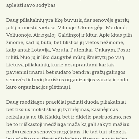
apleisti savo sodybas.
Daug piliakalnių yra likę buvusių dar senovėje garsių
pilių ir miestų vietose: Vilniuje, Ukmergėje, Merkinėj,
Veliuonoje, Airiogaloj, Galdingoj ir kitur. Apie kitas pilis
žinome, kad jų būta, bet tikslios jų vietos nežinome,
kaip antai: Lotavija, Voruta, Putenikai, Onkaym, Posur
ir kiti. Nuo jų ir liko daugybė mūsų išmėtytų po visą
Lietuvą piliakalnių, kurie nesuprantami kartais
pavieniui imami, bet sudaro bendrai gražų galingos
senovės lietuvių kariškos organizacijos vaizdą ir rodo
karo organizacijos plėtimąsi.
Daug medžiagos praeičiai pažinti duoda piliakalniai,
bet tikslus moksliškas jų tyrinėjimas, kasinėjimas
reikalauja ne tik išlaidų, bet ir didelio pasiruošimo, nes
be to ir iškastoji medžiaga maža ką gali sakyti mažiau
prityrusiems senovės mėgėjams. Jie tad turi stengtis