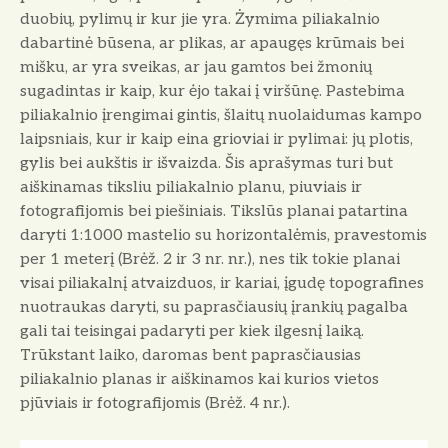
duobių, pylimų ir kur jie yra. Żymima piliakalnio
dabartinė būsena, ar plikas, ar apaugęs krūmais bei
mišku, ar yra sveikas, ar jau gamtos bei žmonių
sugadintas ir kaip, kur ėjo takai į viršūnę. Pastebima
piliakalnio įrengimai gintis, šlaitų nuolaidumas kampo
laipsniais, kur ir kaip eina grioviai ir pylimai: jų plotis,
gylis bei aukštis ir išvaizda. Šis aprašymas turi but
aiškinamas tiksliu piliakalnio planu, piuviais ir
fotografijomis bei piešiniais. Tikslūs planai patartina
daryti 1:1000 mastelio su horizontalėmis, pravestomis
per 1 meterį (Brėž. 2 ir 3 nr. nr.), nes tik tokie planai
visai piliakalnį atvaizduos, ir kariai, įgudę topografines
nuotraukas daryti, su paprasčiausių įrankių pagalba
gali tai teisingai padaryti per kiek ilgesnį laiką.
Trūkstant laiko, daromas bent paprasčiausias
piliakalnio planas ir aiškinamos kai kurios vietos
pjūviais ir fotografijomis (Brėž. 4 nr.).