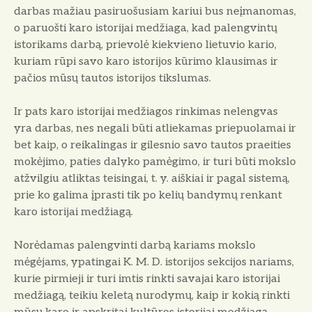
darbas mažiau pasiruošusiam kariui bus neįmanomas,
o paruošti karo istorijai medžiaga, kad palengvintų
istorikams darbą, prievolė kiekvieno lietuvio kario,
kuriam rūpi savo karo istorijos kūrimo klausimas ir
pačios mūsų tautos istorijos tikslumas.
Ir pats karo istorijai medžiagos rinkimas nelengvas
yra darbas, nes negali būti atliekamas priepuolamai ir
bet kaip, o reikalingas ir gilesnio savo tautos praeities
mokėjimo, paties dalyko pamėgimo, ir turi būti mokslo
atžvilgiu atliktas teisingai, t. y. aiškiai ir pagal sistemą,
prie ko galima įprasti tik po kelių bandymų renkant
karo istorijai medžiagą.
Norėdamas palengvinti darbą kariams mokslo
mėgėjams, ypatingai K. M. D. istorijos sekcijos nariams,
kurie pirmieji ir turi imtis rinkti savajai karo istorijai
medžiagą, teikiu keletą nurodymų, kaip ir kokią rinkti