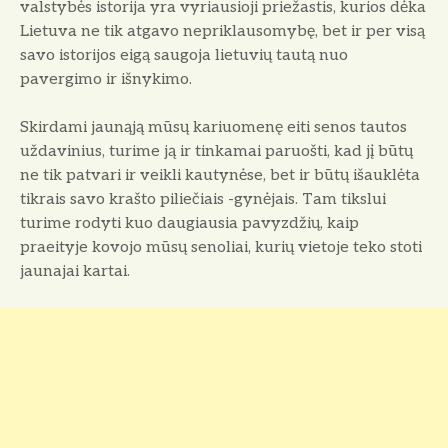
valstybės istorija yra vyriausioji priežastis, kurios dėka
Lietuva ne tik atgavo nepriklausomybę, bet ir per visą
savo istorijos eigą saugoja lietuvių tautą nuo
pavergimo ir išnykimo.
Skirdami jaunąją mūsų kariuomenę eiti senos tautos
uždavinius, turime ją ir tinkamai paruošti, kad jį būtų
ne tik patvari ir veikli kautynėse, bet ir būtų išauklėta
tikrais savo krašto piliečiais -gynėjais. Tam tikslui
turime rodyti kuo daugiausia pavyzdžių, kaip
praeityje kovojo mūsų senoliai, kurių vietoje teko stoti
jaunajai kartai.