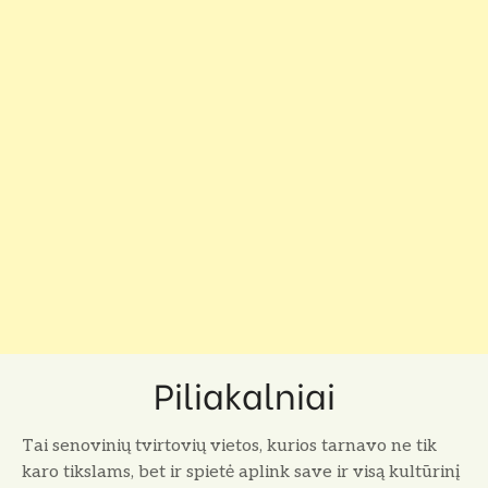
Piliakalniai
Tai senovinių tvirtovių vietos, kurios tarnavo ne tik
karo tikslams, bet ir spietė aplink save ir visą kultūrinį