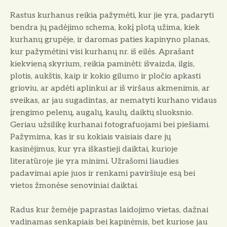
Rastus kurhanus reikia pažymėti, kur jie yra, padaryti
bendra jų padėjimo schema, kokį plotą užima, kiek
kurhanų grupėje, ir daromas paties kapinyno planas,
kur pažymėtini visi kurhanų nr. iš eilės. Aprašant
kiekvieną skyrium, reikia paminėti: išvaizda, ilgis,
plotis, aukštis, kaip ir kokio gilumo ir pločio apkasti
grioviu, ar apdėti aplinkui ar iš viršaus akmenimis, ar
sveikas, ar jau sugadintas, ar nematyti kurhano vidaus
įrengimo pelenų, augalų, kaulų, daiktų sluoksnio.
Geriau užsilikę kurhanai fotografuojami bei piešiami.
Pažymima, kas ir su kokiais vaisiais dare jų
kasinėjimus, kur yra iškastieji daiktai, kurioje
literatūroje jie yra minimi. Užrašomi liaudies
padavimai apie juos ir renkami paviršiuje esą bei
vietos žmonėse senoviniai daiktai.
Radus kur žemėje paprastas laidojimo vietas, dažnai
vadinamas senkapiais bei kapinėmis, bet kuriose jau