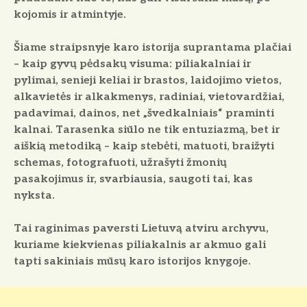
kojomis ir atmintyje.
Šiame straipsnyje karo istorija suprantama plačiai
– kaip gyvų pėdsakų visuma: piliakalniai ir
pylimai, senieji keliai ir brastos, laidojimo vietos,
alkavietės ir alkakmenys, radiniai, vietovardžiai,
padavimai, dainos, net „švedkalniais“ praminti
kalnai. Tarasenka siūlo ne tik entuziazmą, bet ir
aiškią metodiką – kaip stebėti, matuoti, braižyti
schemas, fotografuoti, užrašyti žmonių
pasakojimus ir, svarbiausia, saugoti tai, kas
nyksta.
Tai raginimas paversti Lietuvą atviru archyvu,
kuriame kiekvienas piliakalnis ar akmuo gali
tapti sakiniais mūsų karo istorijos knygoje.