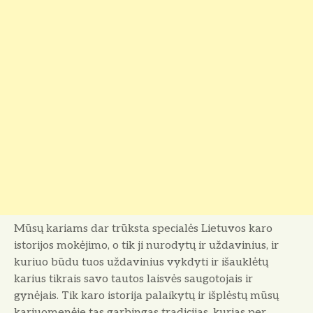
Mūsų kariams dar trūksta specialės Lietuvos karo
istorijos mokėjimo, o tik ji nurodytų ir uždavinius, ir
kuriuo būdu tuos uždavinius vykdyti ir išauklėtų
karius tikrais savo tautos laisvės saugotojais ir
gynėjais. Tik karo istorija palaikytų ir išplėstų mūsų
kariuomenėje tas garbingas tradicijas, kurias per