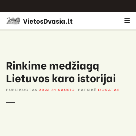
P
VietosDvasia.lt
e
r
e
i
t
i
Rinkime medžiagą
p
Lietuvos karo istorijai
r
i
e
PUBLIKUOTAS
2026 31 SAUSIO
PATEIKĖ
DONATAS
t
u
r
i
n
i