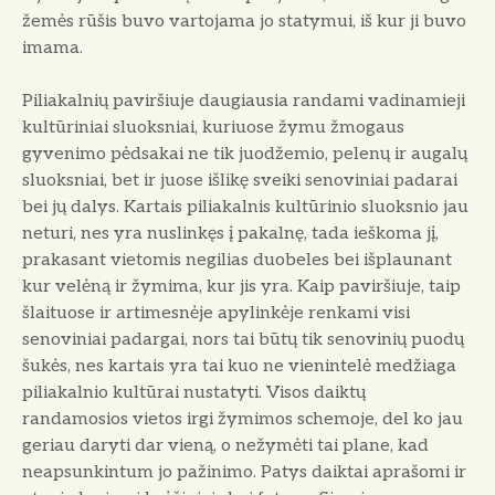
žemės rūšis buvo vartojama jo statymui, iš kur ji buvo
imama.
Piliakalnių paviršiuje daugiausia randami vadinamieji
kultūriniai sluoksniai, kuriuose žymu žmogaus
gyvenimo pėdsakai ne tik juodžemio, pelenų ir augalų
sluoksniai, bet ir juose išlikę sveiki senoviniai padarai
bei jų dalys. Kartais piliakalnis kultūrinio sluoksnio jau
neturi, nes yra nuslinkęs į pakalnę, tada ieškoma jį,
prakasant vietomis negilias duobeles bei išplaunant
kur velėną ir žymima, kur jis yra. Kaip paviršiuje, taip
šlaituose ir artimesnėje apylinkėje renkami visi
senoviniai padargai, nors tai būtų tik senovinių puodų
šukės, nes kartais yra tai kuo ne vienintelė medžiaga
piliakalnio kultūrai nustatyti. Visos daiktų
randamosios vietos irgi žymimos schemoje, del ko jau
geriau daryti dar vieną, o nežymėti tai plane, kad
neapsunkintum jo pažinimo. Patys daiktai aprašomi ir