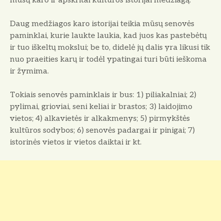
mūsų karo ir apskritai kultūros istorijai medžiagą.
Daug medžiagos karo istorijai teikia mūsų senovės
paminklai, kurie laukte laukia, kad juos kas pastebėtų
ir tuo iškeltų mokslui; be to, didelė jų dalis yra likusi tik
nuo praeities karų ir todėl ypatingai turi būti ieškoma
ir žymima.
Tokiais senovės paminklais ir bus: 1) piliakalniai; 2)
pylimai, grioviai, seni keliai ir brastos; 3) laidojimo
vietos; 4) alkavietės ir alkakmenys; 5) pirmykštės
kultūros sodybos; 6) senovės padargai ir pinigai; 7)
istorinės vietos ir vietos daiktai ir kt.