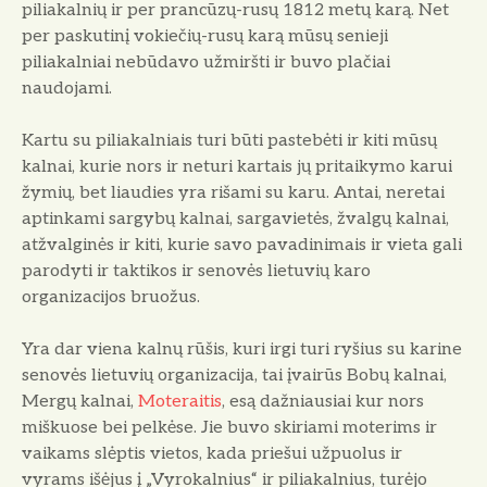
piliakalnių ir per prancūzų-rusų 1812 metų karą. Net
per paskutinį vokiečių-rusų karą mūsų senieji
piliakalniai nebūdavo užmiršti ir buvo plačiai
naudojami.
Kartu su piliakalniais turi būti pastebėti ir kiti mūsų
kalnai, kurie nors ir neturi kartais jų pritaikymo karui
žymių, bet liaudies yra rišami su karu. Antai, neretai
aptinkami sargybų kalnai, sargavietės, žvalgų kalnai,
atžvalginės ir kiti, kurie savo pavadinimais ir vieta gali
parodyti ir taktikos ir senovės lietuvių karo
organizacijos bruožus.
Yra dar viena kalnų rūšis, kuri irgi turi ryšius su karine
senovės lietuvių organizacija, tai įvairūs Bobų kalnai,
Mergų kalnai,
Moteraitis
, esą dažniausiai kur nors
miškuose bei pelkėse. Jie buvo skiriami moterims ir
vaikams slėptis vietos, kada priešui užpuolus ir
vyrams išėjus į „Vyrokalnius“ ir piliakalnius, turėjo