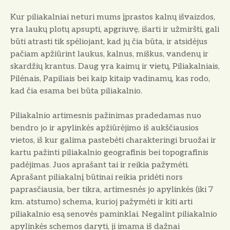
Kur piliakalniai neturi mums įprastos kalnų išvaizdos,
yra laukų plotų apsupti, apgriuvę, išarti ir užmiršti, gali
būti atrasti tik spėliojant, kad jų čia būta, ir atsidėjus
pačiam apžiūrint laukus, kalnus, miškus, vandenų ir
skardžių krantus. Daug yra kaimų ir vietų, Piliakalniais,
Pilėnais, Papiliais bei kaip kitaip vadinamų, kas rodo,
kad čia esama bei būta piliakalnio.
Piliakalnio artimesnis pažinimas pradedamas nuo
bendro jo ir apylinkės apžiūrėjimo iš aukščiausios
vietos, iš kur galima pastebėti charakteringi bruožai ir
kartu pažinti piliakalnio geografinis bei topografinis
padėjimas. Juos aprašant tai ir reikia pažymėti.
Aprašant piliakalnį būtinai reikia pridėti nors
paprasčiausia, ber tikra, artimesnės jo apylinkės (iki 7
km. atstumo) schema, kurioj pažymėti ir kiti arti
piliakalnio esą senovės paminklai. Negalint piliakalnio
apylinkės schemos daryti, ji imama iš dažnai