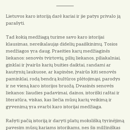
Lietuvos karo istoriją darė kariai ir jie patys privalo ją
parašyti.
Tad kokią medžiagą turime savo karo istorijai
klausimas, nereikalaująs didelių paaiškinimų. Tosios
medžiagos yra daug. Praeities karų medžiaginės
liekanos: senovės tvirtovių, pilių liekanos, piliakalniai,
ginklai ir įvairūs karių buities daiktai, randami ar
kautynių laukuose, ar kapinėse, įvairūs kiti senovės
paminklai, rodą bendrą kultūros plėtojimąsi, parodys
ir ne vieną karo istorijos bruožą. Dvasinės senovės
liekanos: liaudies padavimai, dainos, istoriški raštai ir
literatūra, viskas, kas liečia mūsų karių veikimą ir
gyvenimą yra svarbi karo istorijai medžiaga.
Rašyti pačią istoriją ir daryti platų mokslišką tyrinėjimą
pavesim mūsų kariams istorikams, nes šis milžiniškas