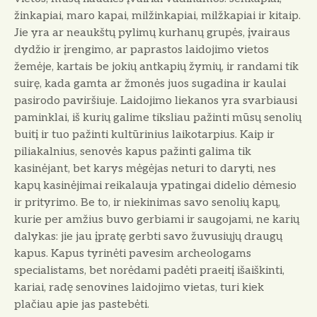
žinkapiai, maro kapai, milžinkapiai, milžkapiai ir kitaip.
Jie yra ar neaukštų pylimų kurhanų grupės, įvairaus
dydžio ir įrengimo, ar paprastos laidojimo vietos
žemėje, kartais be jokių antkapių žymių, ir randami tik
suirę, kada gamta ar žmonės juos sugadina ir kaulai
pasirodo paviršiuje. Laidojimo liekanos yra svarbiausi
paminklai, iš kurių galime tiksliau pažinti mūsų senolių
buitį ir tuo pažinti kultūrinius laikotarpius. Kaip ir
piliakalnius, senovės kapus pažinti galima tik
kasinėjant, bet karys mėgėjas neturi to daryti, nes
kapų kasinėjimai reikalauja ypatingai didelio dėmesio
ir prityrimo. Be to, ir niekinimas savo senolių kapų,
kurie per amžius buvo gerbiami ir saugojami, ne karių
dalykas: jie jau įpratę gerbti savo žuvusiųjų draugų
kapus. Kapus tyrinėti pavesim archeologams
specialistams, bet norėdami padėti praeitį išaiškinti,
kariai, radę senovines laidojimo vietas, turi kiek
plačiau apie jas pastebėti.