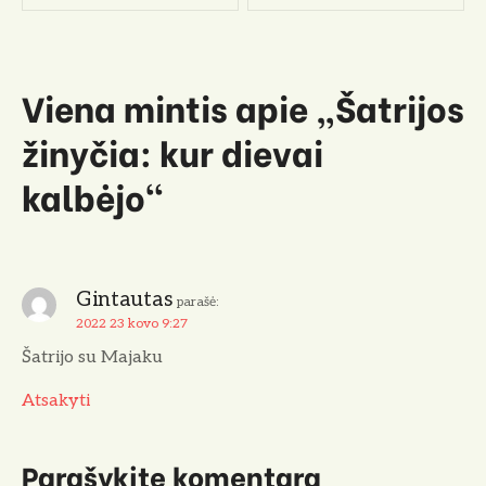
v
i
Viena mintis apie „
Šatrijos
g
žinyčia: kur dievai
a
kalbėjo
“
c
i
j
Gintautas
parašė:
2022 23 kovo 9:27
a
Šatrijo su Majaku
t
Atsakyti
a
r
Parašykite komentarą