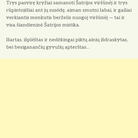
Trys pasvirę kryžiai samanoti Šatrijos viršūnėj ir trys
rūpintojėliai ant jų susėdę, aiman smutni labai, ir gailiai
verkiantis
menkutis berželis nuogoj viršūnėj — tai ir
visa šiandieninė Šatrijos mistika.
Išartas, išplėštas ir nedėkingai piktų ainių išdraskytas,
bei besiganančių gyvulių apterštas…