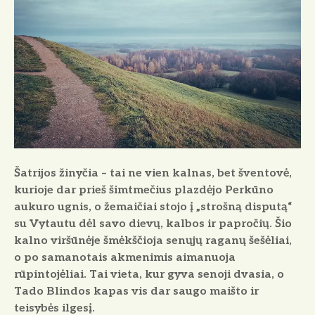
o
Šatrijos žinyčia
– tai ne vien kalnas, bet šventovė,
kurioje dar prieš šimtmečius plazdėjo Perkūno
aukuro ugnis, o žemaičiai stojo į „strošną disputą“
su Vytautu dėl savo dievų, kalbos ir papročių. Šio
kalno viršūnėje šmėkščioja senųjų raganų šešėliai,
o po samanotais akmenimis aimanuoja
rūpintojėliai. Tai vieta, kur gyva senoji dvasia, o
Tado Blindos kapas vis dar saugo maišto ir
teisybės ilgesį.