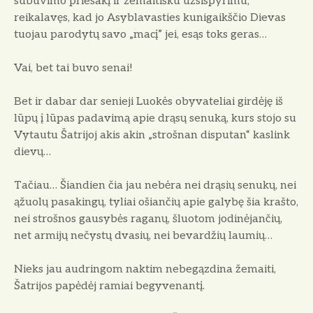
subuvimo priešakį ir žemaitišku už­sispyrimu,
reikalavęs, kad jo Asyblavasties kunigaikščio Dievas
tuojau parodytų savo „macį” jei, esąs toks geras…
Vai, bet tai buvo senai!
Bet ir dabar dar senieji Luokės obyvateliai girdėję iš
lūpų į lūpas padavimą apie drąsų senuką, kurs stojo su
Vytautu Šatrijoj akis akin „strošnan disputan“ kaslink
dievų…
Tačiau… Šiandien čia jau nebėra nei drąsių senukų, nei
ąžuolų pasakingų, tyliai ošiančių apie galybę šia krašto,
nei strošnos gausybės raganų, šluotom jodinėjančių,
net armijų nečystų dvasių, nei bevardžių laumių…
Nieks jau audringom naktim nebegązdina žemaiti,
Šatrijos papėdėj ramiai begyve­nantį.