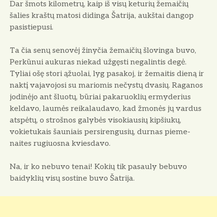
Dar šmots kilometrų, kaip iš visų keturių žemaičių
šalies kraštų matosi didinga Šat­rija, aukštai dangop
pasistiepusi.
Ta čia senų senovėj žinyčia žemaičių šlo­vinga buvo,
Perkūnui aukuras niekad už­gęsti negalintis degė.
Tyliai ošę stori ąžuo­lai, lyg pasakoj, ir žemaitis dieną ir
naktį vajavojosi su mariomis nečystų dvasių. Ra­ganos
jodinėjo ant šluotų, būriai pakaruoklių ermyderius
keldavo, laumės reikalauda­vo, kad žmonės jų vardus
atspėtų, o strošnos galybės visokiausių kipšiukų,
vokietu­kais šauniais persirengusių, durnas pieme­
naites rugiuosna kviesdavo.
Na, ir ko nebuvo tenai! Kokių tik pasau­ly bebuvo
baidyklių visų sostine buvo Šatrija.