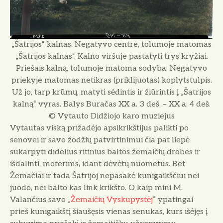
„Šatrijos“ kalnas. Negatyvo centre, tolumoje matomas
„Šatrijos kalnas“. Kalno viršuje pastatyti trys kryžiai.
Priešais kalną, tolumoje matoma sodyba. Negatyvo
priekyje matomas netikras (priklijuotas) koplytstulpis.
Už jo, tarp krūmų, matyti sėdintis ir žiūrintis į „Šatrijos
kalną“ vyras. Balys Buračas XX a. 3 deš. – XX a. 4 deš.
© Vytauto Didžiojo karo muziejus
Vytautas viską prižadėjo apsikrikštijus palikti po
senovei ir savo žodžių patvirtini­mui čia pat liepė
sukarpyti didelius ritinius baltos žemaičių drobes ir
išdalinti, moterims, idant dėvėtų nuometus. Bet
Žemačiai ir tada Šatrijoj nepasakė kunigaikščiui nei
juodo, nei balto kas link krikšto. O kaip mini M.
Valančius savo „
Žemaičių Vyskupystėj
” ypatingai
prieš kunigaikštį šiaušęsis vienas senukas, kurs išėjęs į