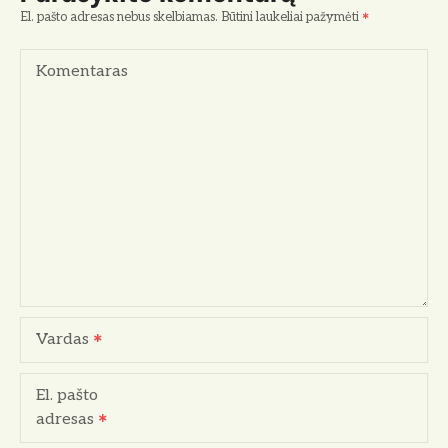
p
El. pašto adresas nebus skelbiamas.
Būtini laukeliai pažymėti
į
Komentaras
r
a
š
ų
Vardas
El. pašto
adresas