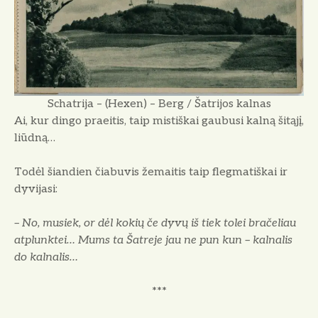
Schatrija – (Hexen) – Berg / Šatrijos kalnas
Ai, kur dingo praeitis, taip mistiškai gaubusi kalną šitąjį,
liūdną…
Todėl šiandien čiabuvis žemaitis taip flegmatiškai ir
dyvijasi:
– No, musiek, or dėl kokių če dyvų iš tiek tolei bračeliau
atplunktei… Mums ta Šatreje jau ne pun kun – kalnalis
do kalnalis…
***