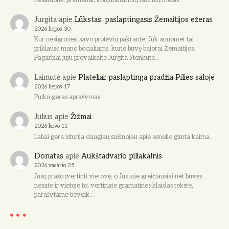
nesamonė, pramanai, konjunktūrinių istorikų melas
Jurgita
apie
Lūkstas: paslaptingasis Žemaitijos ežeras
2026 liepos 30
Kur nesigrozesi savo protėvių pakrante. Juk anuomet tai
priklausė mano bocialiams, kurie buvę bajorai Žemaitijos.
Pagarbiai juju provaikaite Jurgita Stonkute…
Laimutė
apie
Plateliai: paslaptinga pradžia Pilies saloje
2026 liepos 17
Puiku geras aprašymas
Julius
apie
Žižmai
2026 kovo 11
Labai gera istorija daugiau sužinojau apie senelio gimta kaima.
Donatas
apie
Aukštadvario piliakalnis
2026 vasario 25
Jūsų prašo įvertinti vietovę, o Jūs joje greičiausiai net buvęs
nesate ir vietoje to, vertinate gramatines klaidas tekste,
parašytame beveik…