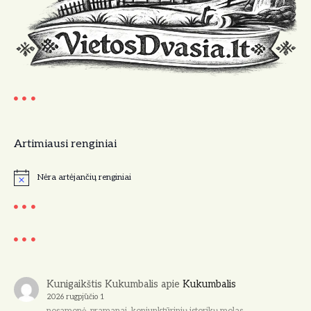
Artimiausi renginiai
Nėra artėjančių renginiai
N
o
t
i
c
e
Kunigaikštis Kukumbalis
apie
Kukumbalis
2026 rugpjūčio 1