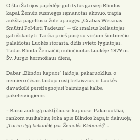
O štai Šatrijos papėdėje guli tylūs garsieji Blindos
kapai. Žemėn susmegęs sąmanotas akmuo, trapia
aukšta pageltusia žole apaugęs. „Grabas Wecznas
Smūtni PoMieti Tadeusz“ — tik smalsus keliautojas
gali išskaityti. Tai čia prieš pusę su viršum šimt­mečio
palaidotas Luokės storasta, didis svieto lygintojas,
Tadas Blinda Žemaičių nulinčiuotas Luokėje 1879 m.
Šv. Jurgio kermošiaus dieną.
Dabar „Blindos kapuos“ laidoja, pakaruoklius, o
nemiero čėsais laidojo rusų belaisvius, ir Luokės
davatkėlė persižegno­jusi baimingai kalba
pakeleivingiems:
– Baisu audrigą naktį šiuose kapuose. Pakaruokliai,
rankom susikabinę šoka apie Blindos kapą ir dainuoją:
„
Turim ilgą kelionėlę pas Žemalės Klebonėlį
“…