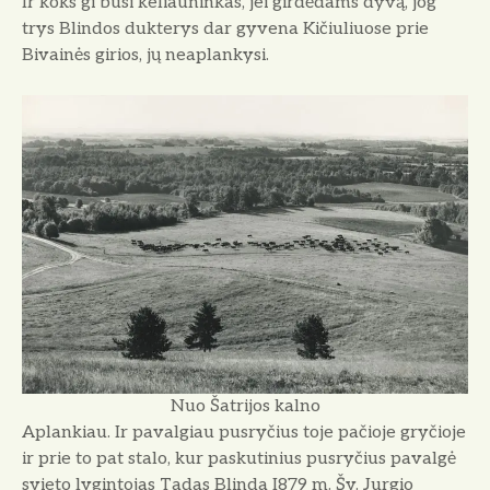
Ir koks gi būsi keliauninkas, jei girdėdams dyvą, jog
trys Blindos dukterys dar gyvena Kičiuliuose prie
Bivainės girios, jų neaplankysi.
Nuo Šatrijos kalno
Aplankiau. Ir pavalgiau pusryčius toje pačioje gryčioje
ir prie to pat stalo, kur pas­kutinius pusryčius pavalgė
svieto lygintojas Tadas Blinda I879 m. Šv. Jurgio