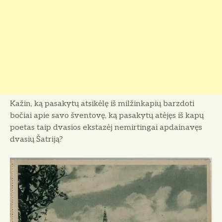
Kažin, ką pasakytų atsikėlę iš milžinka­pių barzdoti
bočiai apie savo šventovę, ką pasakytų atėjęs iš kapų
poetas taip dva­sios ekstazėj nemirtingai apdainavęs
dvasių Šatriją?