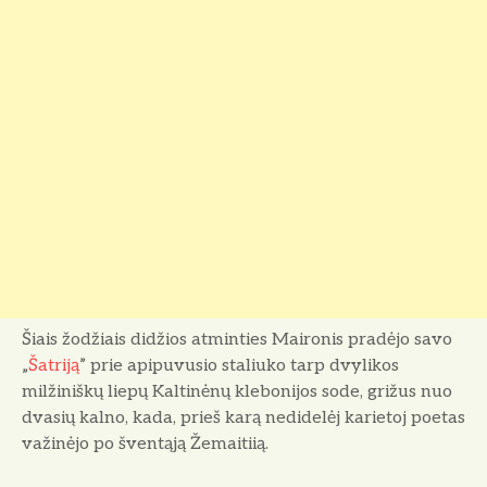
Šiais žodžiais didžios atminties Maironis pradėjo savo
„
Šatriją
” prie apipuvusio staliuko tarp dvylikos
milžiniškų liepų Kaltinėnų klebonijos sode, grižus nuo
dvasių kalno, kada, prieš karą nedidelėj karietoj poetas
važinėjo po šventąją Žemaitiią.