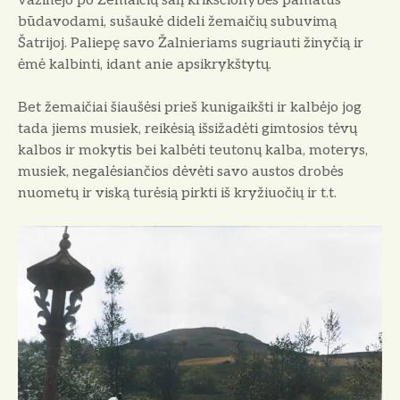
važinėjo po Žemaičių šalį krikščio­nybės pamatus
būdavodami, sušaukė dideli žemaičių subuvimą
Šatrijoj. Paliepę savo Žalnieriams sugriauti žinyčią ir
ėmė kalbin­ti, idant anie apsikrykštytų.
Bet žemaičiai šiaušėsi prieš kunigaikšti ir kalbėjo jog
tada jiems musiek, reikėsią išsižadėti gimtosios tėvų
kalbos ir mokytis bei kalbėti teutonų kalba, moterys,
musiek, negalėsiančios dėvėti savo austos drobės
nuometų ir viską turėsią pirkti iš kryžiuo­čių ir t.t.