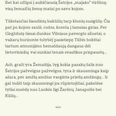
Bet kai užlipsi į aukščiausią Šatrijos „majako” viršūnę,
visą žemaičių žemę matai po savo kojom.
Tūkstančiai šiaudinių bakūžių tarp klo­nių susigūžę. Čia
pat po kojom saulė, rodos, krenta į tamsias girias. Per
Girgždutę tiesai dunkso Vilniaus pavergto siluetai, o
vakarų horizonte tolybėj pasistiepę Tilžės bokštai
tartum atmonijimo bemaldaują dangaus dėl
lietuvininkų, vai sunkiai tenais svastikos prispaustų…
Ach, graži yra Žemaitija, lyg kokia pasakų šalis nuo
Šatrijos pažvelgus pažvelgus, tyra ir skausminga kaip
ašara, per amžių am­žius varginta priešų amžinųjų… Ir
gal to­dėl taip skausmingi jos rūpintojėliai, pa­kelėse
tyliai susėdę nuo Luokės ligi Žarėnų, Janapolės bei
Kūlių…
***