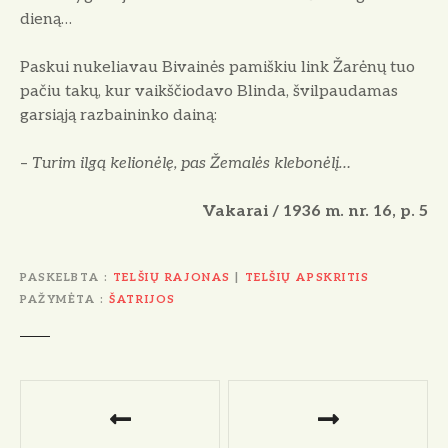
dieną…
Paskui nukeliavau Bivainės pamiškiu link Žarėnų tuo
pačiu takų, kur vaikščiodavo Blinda, švilpaudamas
garsiąją razbaininko dainą:
–
Turim ilgą kelionėlę, pas Žemalės klebonėlį…
Vakarai / 1936 m. nr. 16, p. 5
PASKELBTA
TELŠIŲ RAJONAS
|
TELŠIŲ APSKRITIS
PAŽYMĖTA
ŠATRIJOS
N
a