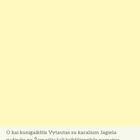
O kai kunigaikštis Vytautas su karalium Jagiela