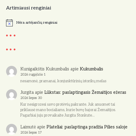
Artimiausi renginiai
Nėra artėjančių renginiai
N
o
t
i
c
e
Kunigaikštis Kukumbalis
apie
Kukumbalis
2026 rugpjūčio 1
nesamonė, pramanai, konjunktūrinių istorikų melas
Jurgita
apie
Lūkstas: paslaptingasis Žemaitijos ežeras
2026 liepos 30
Kur nesigrozesi savo protėvių pakrante. Juk anuomet tai
priklausė mano bocialiams, kurie buvę bajorai Žemaitijos.
Pagarbiai juju provaikaite Jurgita Stonkute…
Laimutė
apie
Plateliai: paslaptinga pradžia Pilies saloje
2026 liepos 17