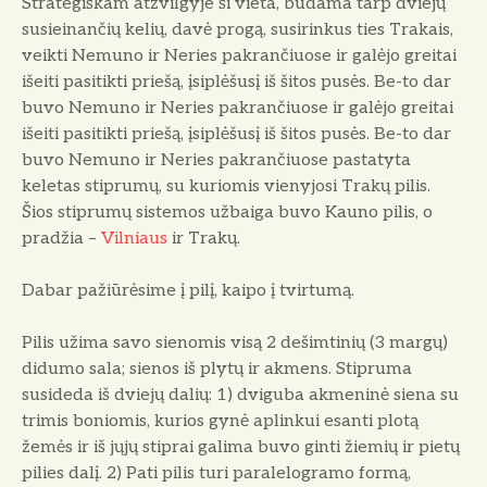
Strategiškam atžvilgyje ši vieta, būdama tarp dviejų
susieinančių kelių, davė progą, susirinkus ties Trakais,
veikti Nemuno ir Neries pakrančiuose ir galėjo greitai
išeiti pasitikti priešą, įsiplėšusį iš šitos pusės. Be-to dar
buvo Nemuno ir Neries pakrančiuose ir galėjo greitai
išeiti pasitikti priešą, įsiplėšusį iš šitos pusės. Be-to dar
buvo Nemuno ir Neries pakrančiuose pastatyta
keletas stiprumų, su kuriomis vienyjosi Trakų pilis.
Šios stiprumų sistemos užbaiga buvo Kauno pilis, o
pradžia –
Vilniaus
ir Trakų.
Dabar pažiūrėsime į pilį, kaipo į tvirtumą.
Pilis užima savo sienomis visą 2 dešimtinių (3 margų)
didumo sala; sienos iš plytų ir akmens. Stipruma
susideda iš dviejų dalių: 1) dviguba akmeninė siena su
trimis boniomis, kurios gynė aplinkui esanti plotą
žemės ir iš jųjų stiprai galima buvo ginti žiemių ir pietų
pilies dalį. 2) Pati pilis turi paralelogramo formą,