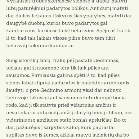
Vyriausios trobos skersinėse sienose ir dabar matyti
lubų paturėjimui padarytos bolikos. Ant durų matyti
dar dailios liekanos. Išskyrus šias ypatybes, matyti dar
daugybė duobių, kurios buvo padarytos gal
kambariams, kuriuose laikė belaisvius. Spėju aš čia tik
iš to, kad tais laikais visose pilise buvo tam tikri
belaisvių laikymui kambariai.
Sulig istoriškų žinių Trakų pilį pastatė Gediminas,
tečiaus gal ši nuomonė tėra tik link pilies ant
sausumos. Pirmiausia galima spėti iš to, kad pilies
sienos labai stipriai padarytos ir patiektos armotomis
šaudyti, o prie Gedimino armotų visai dar nebuvo
Lietuvoje. Likusioji ant sausumos keturkampė bonia
rodo, kad ji tik statyta prieš vidurinius amžius ir
nesutinka su vidurinių amžių statytų bonių stilium, nes
viduriniuose amžiuose statė bonias apskričias. Be-to
dar, pažiūrėjus į sargybos kalną, kurs paprastai
supiltas buvo iš žemės, aiškiai matyti inžinierių darbo