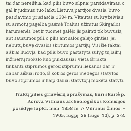
tai dar nereiškia, kad pilis buvo silpna; parsidavimas, o
gal ir judinusi tuo laiku Lietuvą partijos dvasia, buvo
pasidavimo priežasčia 1384 m. Vitautas su kryžeiviais
su armotų pagelba paėmė Trakus užimtus Skirgailos
karumenės, bet ir tuomet galėjo jis paimti tik buvusią
ant sausumos pili, o pilis ant salos galėjo ginties, jei
nebutų buvę dvasios skirtumos partijų. Visi šie faktai
aiškiai liudyja, kad pilis buvo pastatyta sulyg tų laikų
inžinerių mokslo kuo puikiausiai: vieta išrinkta
tinkanti, stiprumos geros; stiprumu liekanos dar ir
dabar aiškiai rodo, iš kokios geros medegos statytos
buvo stiprumos ir kaip dailiai statytojų mokėta statyti.
Trakų pilies griuvėsių aprašymas, kuri skaitė p.
Korcva Vilniaus archeologiškos komisijos
posėdyje Iapkr. men. 1858 m. // Vilniaus žinios. –
1905, rugpj. 28 (rugs. 10), p. 2-3.