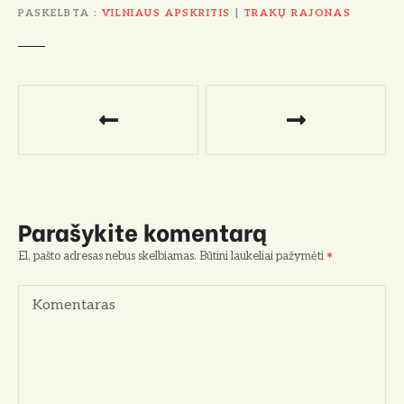
PASKELBTA
VILNIAUS APSKRITIS
|
TRAKŲ RAJONAS
N
a
v
i
Parašykite komentarą
g
El. pašto adresas nebus skelbiamas.
Būtini laukeliai pažymėti
a
Komentaras
c
i
j