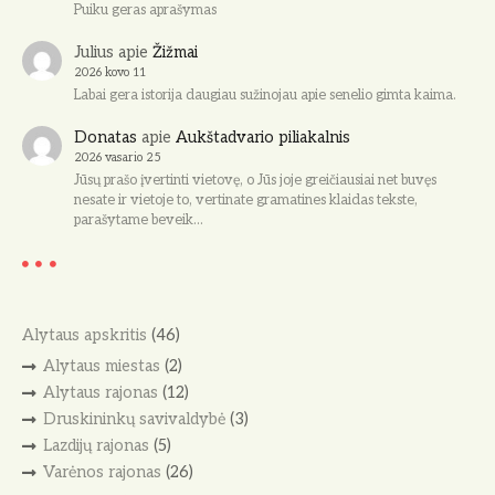
Puiku geras aprašymas
Julius
apie
Žižmai
2026 kovo 11
Labai gera istorija daugiau sužinojau apie senelio gimta kaima.
Donatas
apie
Aukštadvario piliakalnis
2026 vasario 25
Jūsų prašo įvertinti vietovę, o Jūs joje greičiausiai net buvęs
nesate ir vietoje to, vertinate gramatines klaidas tekste,
parašytame beveik…
Alytaus apskritis
(46)
Alytaus miestas
(2)
Alytaus rajonas
(12)
Druskininkų savivaldybė
(3)
Lazdijų rajonas
(5)
Varėnos rajonas
(26)