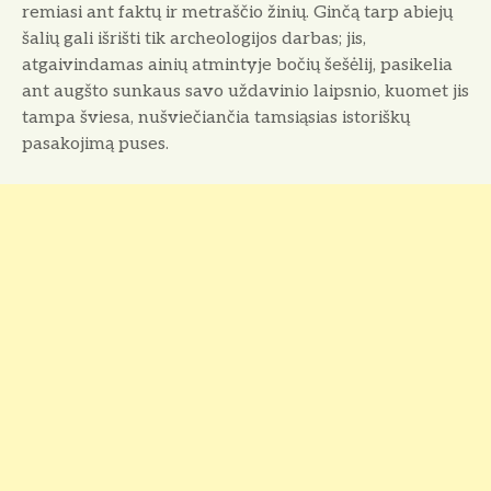
remiasi ant faktų ir metraščio žinių. Ginčą tarp abiejų
šalių gali išrišti tik archeologijos darbas; jis,
atgaivindamas ainių atmintyje bočių šešėlij, pasikelia
ant augšto sunkaus savo uždavinio laipsnio, kuomet jis
tampa šviesa, nušviečiančia tamsiąsias istoriškų
pasakojimą puses.