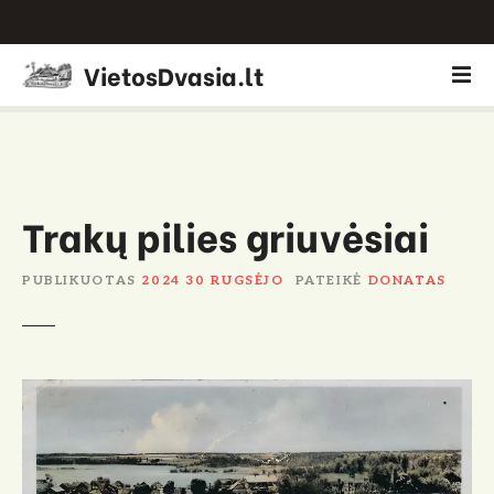
P
VietosDvasia.lt
e
r
e
i
t
i
Trakų pilies griuvėsiai
p
r
PUBLIKUOTAS
2024 30 RUGSĖJO
PATEIKĖ
DONATAS
i
e
t
u
r
i
n
i