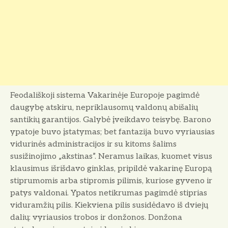
Feodališkoji sistema Vakarinėje Europoje pagimdė
daugybę atskiru, nepriklausomų valdonų abišalių
santikių garantijos. Galybė įveikdavo teisybę. Barono
ypatoje buvo įstatymas; bet fantazija buvo vyriausias
vidurinės administracijos ir su kitoms šalims
susižinojimo „akstinas”. Neramus laikas, kuomet visus
klausimus išrišdavo ginklas, pripildė vakarinę Europą
stiprumomis arba stipromis pilimis, kuriose gyveno ir
patys valdonai. Ypatos netikrumas pagimdė stiprias
viduramžių pilis. Kiekviena pilis susidėdavo iš dviejų
dalių: vyriausios trobos ir donžonos. Donžona