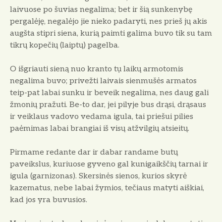
laivuose po šuvias negalima; bet ir šią sunkenybę
pergalėję, negalėjo jie nieko padaryti, nes prieš jų akis
augšta stipri siena, kurią paimti galima buvo tik su tam
tikrų kopečių (laiptų) pagelba.
O išgriauti sieną nuo kranto tụ laikų armotomis
negalima buvo; privežti laivais sienmušės armatos
teip-pat labai sunku ir beveik negalima, nes daug gali
žmonių pražuti. Be-to dar, jei pilyje bus drąsi, drąsaus
ir veiklaus vadovo vedama igula, tai priešui pilies
paėmimas labai brangiai iš visų atžvilgių atsieitų.
Pirmame redante dar ir dabar randame butų
paveikslus, kuriuose gyveno gal kunigaikščių tarnai ir
igula (garnizonas). Skersinės sienos, kurios skyrė
kazematus, nebe labai žymios, tečiaus matyti aiškiai,
kad jos yra buvusios.