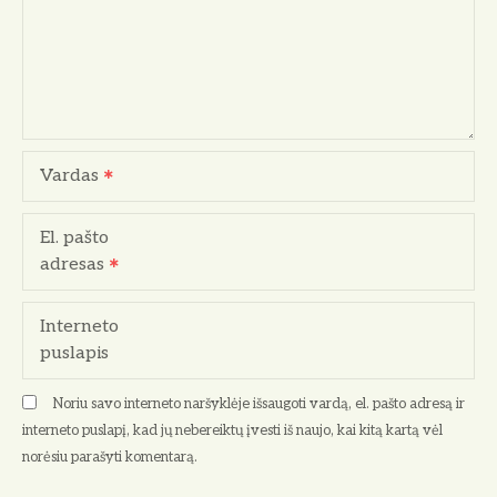
a
t
a
r
Vardas
p
El. pašto
į
adresas
r
Interneto
a
puslapis
š
Noriu savo interneto naršyklėje išsaugoti vardą, el. pašto adresą ir
ų
interneto puslapį, kad jų nebereiktų įvesti iš naujo, kai kitą kartą vėl
norėsiu parašyti komentarą.