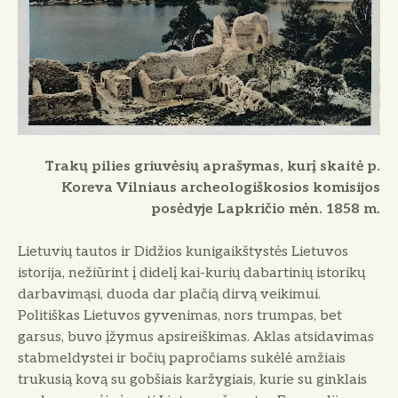
o
Trakų pilies griuvėsių aprašymas, kurį skaitė p.
Koreva Vilniaus archeologiškosios komisijos
posėdyje Lapkričio mėn. 1858 m.
Lietuvių tautos ir Didžios kunigaikštystės Lietuvos
istorija, nežiūrint į didelį kai-kurių dabartinių istorikų
darbavimąsi, duoda dar plačią dirvą veikimui.
Politiškas Lietuvos gyvenimas, nors trumpas, bet
garsus, buvo įžymus apsireiškimas. Aklas atsidavimas
stabmeldystei ir bočių papročiams sukėlė amžiais
trukusią kovą su gobšiais karžygiais, kurie su ginklais