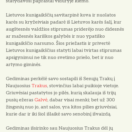
statydavosi paprastai viduryje kiemo.
Lietuvos kunigaikščių savitarpinė kova ir nuolatos
karės su kryžeiviais padarė iš Lietuvos karės šalį, kur
augštesnės valdžios stiprumas priderėjo nuo didesnės
ar mažesnės kariškos galybės ir nuo ypatiško
kunigaikščio narsumo. Šios priežastis ir privertė
Lietuvos kunigaikščius statyti labai tvirtas stiprumas
apsigynimui ne tik nuo svetimo priešo, bet ir nuo
artymo giminės.
Gediminas perkėlė savo sostapili iš Senųjų Trakų į
Naujuosius
Trakus
, stovinčius labai puikioje vietoje.
Griuvėsiai pastatytos jo pilės, kurią skalauja iš trijų
pusių ežeras
Galvė
, dabar visai menki; bet už 300
žingsnių nuo jo, ant salos, yra kitos pilies griuvėsiai,
kurie dar ir iki šiol išlaikė savo senobinį išvaizdą.
Gediminas išsirinko sau Naujuosius Trakus dėl jų