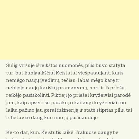
Sulig viršuje išreikštos nuomonės, pilis buvo statyta
tur-but kunigaikščiui Keistutui viešpataujant, kuris
nemėgo naujų įvedimų, tečiau, labai mėgo karę ir
nebijojo naujų kariškų pramanymų, nors ir iš priešų
reikėjo pasiskolinti. Piktieji jo priešai kryžeiviai parodė
jam, kaip apseiti su paraku; o kadangi kryžeiviai tuo
laiku pažino jau gerai inžineriją ir statė stiprias pilis, tai
ir lietuviai daug kuo nuo jų pasinaudojo.
Be-to dar, kun. Keistutis laikė Trakuose daugybe