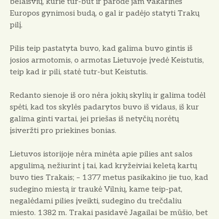
belaisvių, kurie tur-but ir parodė jam vakarinės
Europos gynimosi budą, o gal ir padėjo statyti Trakų
pilį.
Pilis teip pastatyta buvo, kad galima buvo gintis iš
josios armotomis, o armotas Lietuvoje įvedė Keistutis,
teip kad ir pili, statė tutr-but Keistutis.
Redanto sienoje iš oro nėra jokių skylių ir galima todėl
spėti, kad tos skylės padarytos buvo iš vidaus, iš kur
galima ginti vartai, jei priešas iš netyčių norėtų
įsiveržti pro priekines bonias.
Lietuvos istorijoje nėra minėta apie pilies ant salos
apgulimą, nežiurint į tai, kad kryžeiviai keletą kartų
buvo ties Trakais; – 1377 metus pasikakino jie tuo, kad
sudegino miestą ir traukė Vilnių, kame teip-pat,
negalėdami pilies įveikti, sudegino du trečdaliu
miesto. 1382 m. Trakai pasidavė Jagailai be mūšio, bet