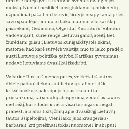
rankose norėjo įvesti Lietuvon šventos Evangelijos
mokslą. Nuolati nesitikėti apsiginklavusių misionerių
užpuolimai pažadino lietuvių širdyje neapykantą prieš
savo spaudėjus; ir nuo to laiko matome eilę kariškų
pasisekimų, Gediminui, Olgerdui, Keistutui ir Vitautui
vadovaujant, kurie rengė Lietuvai garsią ateitį. Bet,
žiūrėdami giliau į Lietuvos kunigaikštystės likimą,
matome, kad karė sutvėrė valstiją; nuo to laiko pradėjo
augti Lietuvoje politiška galybė. Kariškas gyvenimas
nedavė lietuviams dvasiškai išsidirbti.
Vakarinė Rusija iš vienos pusės, vokiečiai iš antros
didelę padarė įtekmę ant lietuvių stabmel-džių
krikščioniškoje pakraipoje ir, susitikdami tai
prielankumą, tai smarkų atsispyrimą vedė šios tautos
metraštį, kuris todėl ir nėra visai teisingas ir negali
pranešti ainiams tikrų žinių apie dvasiškąjį Lietuvių
tautos išsiplėtojimą. Vieni laiko juos kraugeriais-
barbarais, kiti priešinasi tokiai nuomonei, ir abi pusi