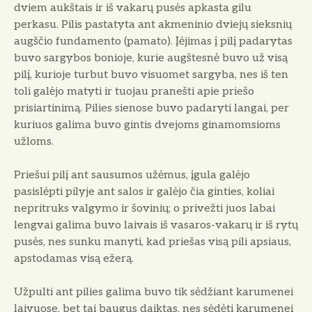
dviem aukštais ir iš vakarų pusės apkasta gilu
perkasu. Pilis pastatyta ant akmeninio dviejų sieksnių
augščio fundamento (pamato). Įėjimas į pilį padarytas
buvo sargybos bonioje, kurie augštesnė buvo už visą
pilį, kurioje turbut buvo visuomet sargyba, nes iš ten
toli galėjo matyti ir tuojau pranešti apie priešo
prisiartinimą. Pilies sienose buvo padaryti langai, per
kuriuos galima buvo gintis dvejoms ginamomsioms
užloms.
Priešui pilį ant sausumos užėmus, įgula galėjo
pasislėpti pilyje ant salos ir galėjo čia ginties, koliai
nepritruks valgymo ir šovinių; o privežti juos labai
lengvai galima buvo laivais iš vasaros-vakarų ir iš rytų
pusės, nes sunku manyti, kad priešas visą pili apsiaus,
apstodamas visą ežerą.
Užpulti ant pilies galima buvo tik sėdžiant karumenei
laivuose, bet tai baugus daiktas, nes sėdėti karumenei