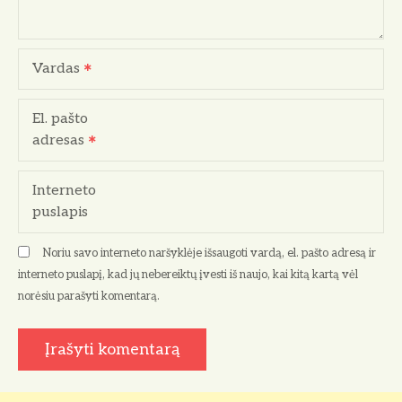
a
r
Vardas
p
El. pašto
į
adresas
r
Interneto
a
puslapis
š
Noriu savo interneto naršyklėje išsaugoti vardą, el. pašto adresą ir
ų
interneto puslapį, kad jų nebereiktų įvesti iš naujo, kai kitą kartą vėl
norėsiu parašyti komentarą.