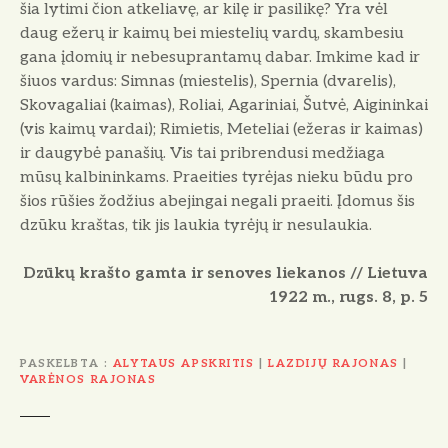
šia lytimi čion atkeliavę, ar kilę ir pasilikę? Yra vėl
daug ežerų ir kaimų bei miestelių vardų, skambesiu
gana įdomių ir nebesuprantamų dabar. Imkime kad ir
šiuos vardus: Simnas (miestelis), Spernia (dvarelis),
Skovagaliai (kaimas), Roliai, Agariniai, Šutvė, Aigininkai
(vis kaimų vardai); Rimietis, Meteliai (ežeras ir kaimas)
ir daugybė panašių. Vis tai pribrendusi medžiaga
mūsų kalbininkams. Praeities tyrėjas nieku būdu pro
šios rūšies žodžius abejingai negali praeiti. Įdomus šis
dzūku kraštas, tik jis laukia tyrėjų ir nesulaukia.
Dzūkų krašto gamta ir senoves liekanos // Lietuva
1922 m., rugs. 8, p. 5
PASKELBTA
ALYTAUS APSKRITIS
|
LAZDIJŲ RAJONAS
|
VARĖNOS RAJONAS