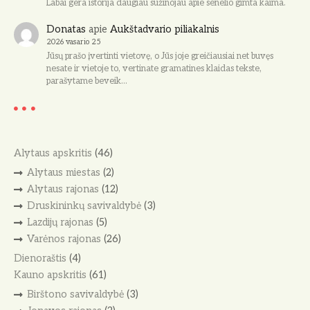
Labai gera istorija daugiau sužinojau apie senelio gimta kaima.
Donatas
apie
Aukštadvario piliakalnis
2026 vasario 25
Jūsų prašo įvertinti vietovę, o Jūs joje greičiausiai net buvęs
nesate ir vietoje to, vertinate gramatines klaidas tekste,
parašytame beveik…
Alytaus apskritis
(46)
Alytaus miestas
(2)
Alytaus rajonas
(12)
Druskininkų savivaldybė
(3)
Lazdijų rajonas
(5)
Varėnos rajonas
(26)
Dienoraštis
(4)
Kauno apskritis
(61)
Birštono savivaldybė
(3)