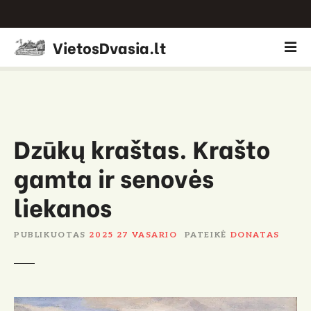
P
VietosDvasia.lt
e
r
e
i
t
i
Dzūkų kraštas. Krašto
p
gamta ir senovės
r
i
liekanos
e
t
u
PUBLIKUOTAS
2025 27 VASARIO
PATEIKĖ
DONATAS
r
i
n
i