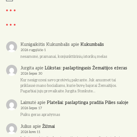
o
t
i
c
e
Kunigaikštis Kukumbalis
apie
Kukumbalis
2026 rugpjūčio 1
nesamonė, pramanai, konjunktūrinių istorikų melas
Jurgita
apie
Lūkstas: paslaptingasis Žemaitijos ežeras
2026 liepos 30
Kur nesigrozesi savo protėvių pakrante. Juk anuomet tai
priklausė mano bocialiams, kurie buvę bajorai Žemaitijos.
Pagarbiai juju provaikaite Jurgita Stonkute…
Laimutė
apie
Plateliai: paslaptinga pradžia Pilies saloje
2026 liepos 17
Puiku geras aprašymas
Julius
apie
Žižmai
2026 kovo 11