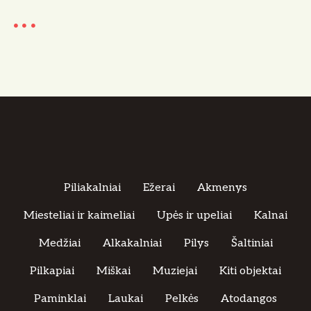
Piliakalniai
Ežerai
Akmenys
Miesteliai ir kaimeliai
Upės ir upeliai
Kalnai
Medžiai
Alkakalniai
Pilys
Šaltiniai
Pilkapiai
Miškai
Muziejai
Kiti objektai
Paminklai
Laukai
Pelkės
Atodangos