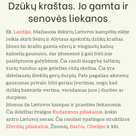
Dzūkų kraštas. Jo gamta ir
senovės liekanos
Ek,
Lazdijai
. Mažiausia išskirtų Lietuvos kampėlių eilėje
reikia skirti Seinų ir Alytaus apskričių dzūkų kraštas.
Įdomi šio krašto gamta ežerų ir vingiuotų kalnų-
kalnelių gausumu, dar įdomesnė ji gali būti joje
paslėptomis galybėmis. Čia randi daugybę šaltinių,
kurių vanduo apie geležies rūdą skelbia. Čia yra
dideliausių išteklių gerų durpių. Pats pagaliau akmenų
gausumas privalo būti geriau įvertinas, negu kad
dzūkų kaimietis vertina, versdamas juos į duobes ar
durpines.
Įdomus šis Lietuvos kampas ir praeities liekanomis.
Čia išdidžiai žvalgos
Rudanimos piliakalnis
, kokio
antro Lietuvoj nerasi. Čia randasi ypatingos struktūros
Ežerėlių piliakalnis
, Žmonių,
Barčiu
,
Obelijos
ir kiti.