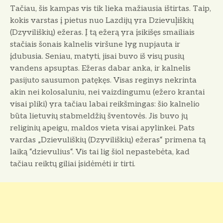
Tačiau, šis kampas vis tik lieka mažiausia ištirtas. Taip,
kokis varstas į pietus nuo Lazdijų yra Dzievuļiškių
(Dzyviliškių) ežeras. Į tą ežerą yra įsikišęs smailiais
stačiais šonais kalnelis viršune lyg nupjauta ir
įdubusia. Seniau, matyti, jisai buvo iš visų pusių
vandens apsuptas. Ežeras dabar anka, ir kalnelis
pasijuto sausumon patękęs. Visas reginys nekrinta
akin nei kolosaluniu, nei vaizdingumu (ežero krantai
visai pliki) yra tačiau labai reikšmingas: šio kalnelio
būta lietuvių stabmeldžių šventovės. Jis buvo jų
religinių apeigu, maldos vieta visai apylinkei. Pats
vardas „Dzievuliškių (Dzyviliškių) ežeras“ primena tą
laiką “dzievulius“. Vis tai lig šiol nepastebėta, kad
tačiau reiktų giliai įsidėmėti ir tirti.