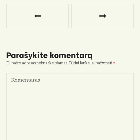
N
a
v
i
Parašykite komentarą
g
El. pašto adresas nebus skelbiamas.
Būtini laukeliai pažymėti
a
Komentaras
c
i
j
a
t