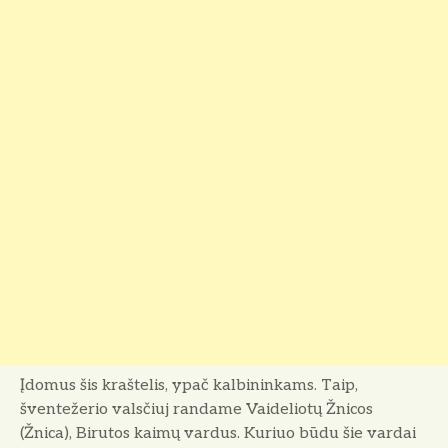
Įdomus šis kraštelis, ypač kalbininkams. Taip,
šventežerio valsčiuj randame Vaideliotų Žnicos
(Žnica), Birutos kaimų vardus. Kuriuo būdu šie vardai