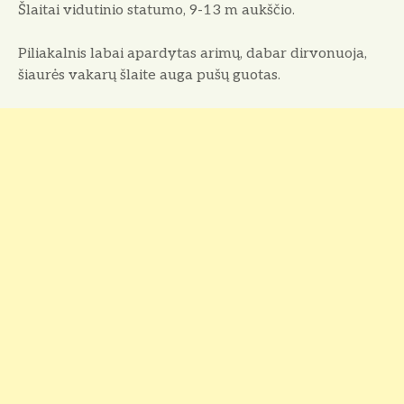
Šlaitai vidutinio statumo, 9-13 m aukščio.
Piliakalnis labai apardytas arimų, dabar dirvonuoja,
šiaurės vakarų šlaite auga pušų guotas.