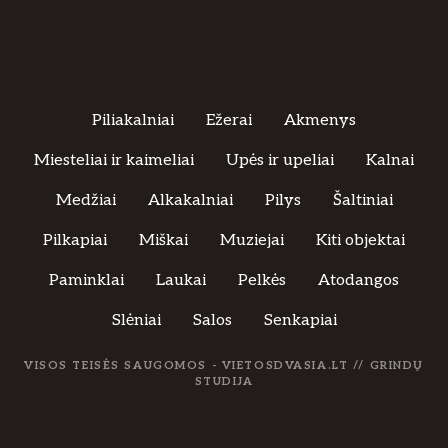
Piliakalniai
Ežerai
Akmenys
Miesteliai ir kaimeliai
Upės ir upeliai
Kalnai
Medžiai
Alkakalniai
Pilys
Šaltiniai
Pilkapiai
Miškai
Muziejai
Kiti objektai
Paminklai
Laukai
Pelkės
Atodangos
Slėniai
Salos
Senkapiai
VISOS TEISĖS SAUGOMOS - VIETOSDVASIA.LT //
GRINDŲ
STUDIJA