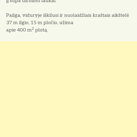
jį supa dirbami laukai.
Pailga, viduryje iškilusi ir nuolaidžiais kraštais aikštelė
37 m ilgio, 15 m pločio, užima
2
apie 400 m
plotą.