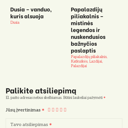
Dusia – vanduo,
Papalazdijų
kuris alsuoja
piliakalnis –
mistinės
Dusia
legendos ir
nuskendusios
bažnyčios
paslaptis
Papalazdijų piliakalnis,
Katkuškės, Lazdijai,
Palazdijai
Palikite atsiliepimą
El. pašto adresas nebus skelbiamas.
Būtini laukeliai pažymėti
Jūsų įvertinimas
Tavo atsiliepimas