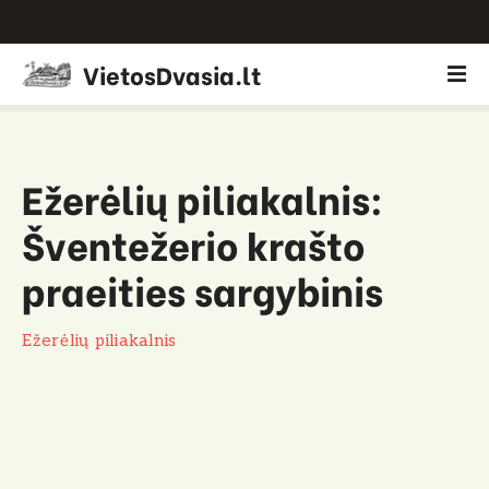
P
VietosDvasia.lt
e
r
e
i
Ežerėlių piliakalnis:
t
i
Šventežerio krašto
p
r
praeities sargybinis
i
e
Ežerėlių piliakalnis
t
u
r
i
n
i