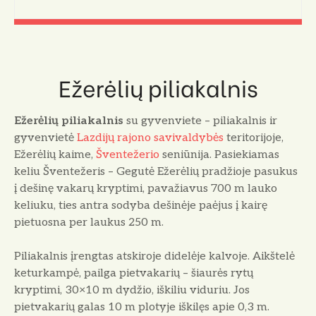
Ežerėlių piliakalnis
Ežerėlių piliakalnis
su gyvenviete – piliakalnis ir
gyvenvietė
Lazdijų rajono savivaldybės
teritorijoje,
Ežerėlių kaime,
Šventežerio
seniūnija. Pasiekiamas
keliu Šventežeris – Gegutė Ežerėlių pradžioje pasukus
į dešinę vakarų kryptimi, pavažiavus 700 m lauko
keliuku, ties antra sodyba dešinėje paėjus į kairę
pietuosna per laukus 250 m.
Piliakalnis įrengtas atskiroje didelėje kalvoje. Aikštelė
keturkampė, pailga pietvakarių – šiaurės rytų
kryptimi, 30×10 m dydžio, iškiliu viduriu. Jos
pietvakarių galas 10 m plotyje iškilęs apie 0,3 m.