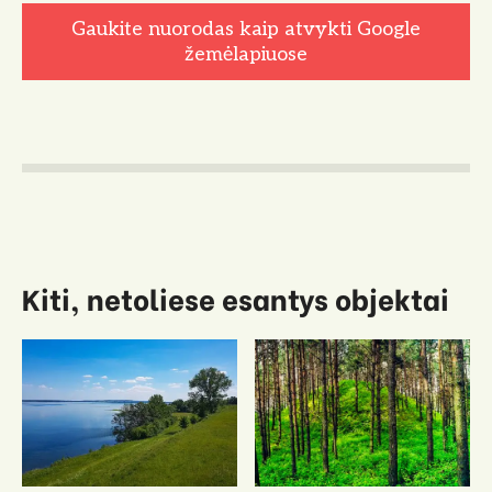
Gaukite nuorodas kaip atvykti Google
žemėlapiuose
Kiti, netoliese esantys objektai