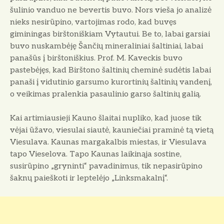
šulinio vanduo ne bevertis buvo. Nors vieša jo analizė
nieks nesirūpino, vartojimas rodo, kad buvęs
giminingas birštoniškiam Vytautui. Be to, labai garsiai
buvo nuskambėję Šančių mineraliniai šaltiniai, labai
panašūs į birštoniškius. Prof. M. Kaveckis buvo
pastebėjęs, kad Birštono šaltinių cheminė sudėtis labai
panaši į vidutinio garsumo kurortinių šaltinių vandenį,
o veikimas pralenkia pasaulinio garso šaltinių galią.
Kai artimiausieji Kauno šlaitai nupliko, kad juose tik
vėjai ūžavo, viesulai siautė, kauniečiai praminė tą vietą
Viesulava. Kaunas margakalbis miestas, ir Viesulava
tapo Vieselova. Tapo Kaunas laikinąja sostine,
susirūpino „gryninti“ pavadinimus, tik nepasirūpino
šaknų paieškoti ir leptelėjo „Linksmakalnį“.