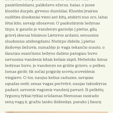
pasistūmėdami, palikdavo ežerus, balas, o juose
klostėsi durpės, gyveno dumbliai. Klostėsi įvairios
sudėties sluoksniai vieni ant kitų, atskirti nuo oro, labai
lėtai kito, savaip silosavosi. O paskutinysis ledynas
tirpo, ir gausūs jo vandenys garmėjo į pietus, gilų
griovį skersai būsimos Lietuvos ardami, senuosius
sluoksnius atidengdami. Nutirpo didelis, į pietus
išsišovęs liežuvis, sumažėjo jo vaga tekančio srauto, o
šiauriau esančioms ledyno dalims patogiau buvo
savuosius vandenis kitais keliais siųsti. Nebetoks ūmus
ledynas buvo, jo vandenys ne griūte griuvo, o pelkes,
lomas girdė, tik sočiai prigirdę srovių srovelėmis
vingiavo. O tos, naujus kelius radusios, savąsias
sąnašas nešė, senas vagas pertvėrė, naujas takoskyras
padarė, savomis vagomis vandenį pavarė. Iš pelkėtų
lygumų tykiai tykiai srūdamas Nemunas susirado
seną vagą ir, gražiu lanku išsilenkęs, pasuko į šiaurę.