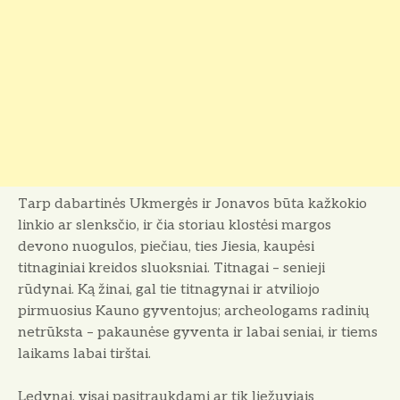
Tarp dabartinės Ukmergės ir Jonavos būta kažkokio
linkio ar slenksčio, ir čia storiau klostėsi margos
devono nuogulos, piečiau, ties Jiesia, kaupėsi
titnaginiai kreidos sluoksniai. Titnagai – senieji
rūdynai. Ką žinai, gal tie titnagynai ir atviliojo
pirmuosius Kauno gyventojus; archeologams radinių
netrūksta – pakaunėse gyventa ir labai seniai, ir tiems
laikams labai tirštai.
Ledynai, visai pasitraukdami ar tik liežuviais