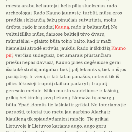
miestą arabų keliautojai, kelis pilių sluoksnius rado
archeologai. Rado Kauno jaunystę, turbūt, mūsų eros
pradžią siekiančią, šakų pinučiais sutvirtintą, moliu
drėbtą, rado ir medinį
Kauną
, rado ir baltamūrį. Ne
veltui išliko mūsų dainose baltieji tėvo dvarų
mūružėliai – glaisto būta tokio balto, kad ir maži
kiemeliai atrodė erdvūs, jaukūs. Rado ir išdidžią
Kauno
pilį
, verčiau sudegusią, bet amarais plūstančiam
priešui nepasidavusią. Kauno pilies degėsiuose gerai
išsilaikė strėlių antgaliai, tiek į pilį lekiantys, tiek ir iš jos
pasiųstieji. Ir vieni, ir kiti labai panašūs, nebent tik iš
pilies lėkusieji truputį dailiau padaryti, truputį
geresnio metalo. Išliko maisto sandėliuose ir lašinių,
grikių bei kitokių javų liekanų. Nemaža tų atsargų
būta. Ypač įdomūs tie lašiniai ir grikiai. Ne totoriams jie
paruošti, totoriai tuo metu jau garbino Alachą ir
kiaulieną tik spjaudydamiesi minėjo. Tie grikiai
Lietuvoje ir Lietuvos kariams augo, augo geru