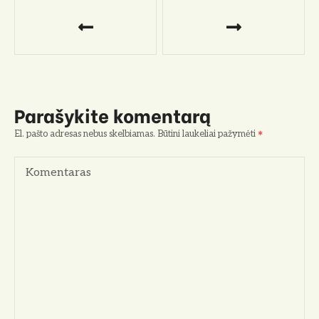
N
a
v
i
Parašykite komentarą
g
El. pašto adresas nebus skelbiamas.
Būtini laukeliai pažymėti
a
Komentaras
c
i
j
a
t