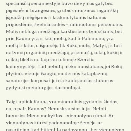
specialisčių senamiestyje buvo devynios galybės:
pigesnės ir brangesnės, grubios murzinos raganiškų
įspūdžių mėgėjams ir krakmolytomis baltomis
prijuostėmis, švelniarankės – rafinuotoms personoms.
Molis nebloga medžiaga karštiesiems tvarsčiams, bet
prie Kauno yra ir kitų molių, kad ir Palemono, yra
molių ir kitur, o išgarsėjo tik Rokų molis. Matyt, jis turi
nežymių organinių medžiagų priemaišų, tokių, kokių ir
reiktų tikėtis ne taip jau tolimoje Ežerėlio
kaimynystėje. Tad nebūtų nieko nuostabaus, jei Rokų
plytinės vietoje išaugtų modernūs kataplazmų
sanatorijos korpusai, jei čia kaulėjančius stuburus
gydytųsi metalurgijos darbuotojai.
Taigi, aplink Kauną yra mineralinis gydantis žiedas,
na, o pats Kaunas? Nenuskraustas ir jis. Netoli
buvusios Meno mokyklos – vienuolyno rūmai. Ar
vienuolynas kūrėsi padovanotoje žemėje, ar
pasirūpino, kad būtent tą padovanotų, bet vienuolyno