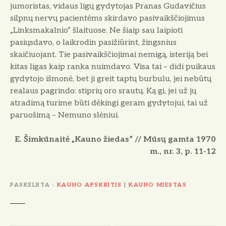
jumoristas, vidaus ligų gydytojas Pranas Gudavičius
silpnų nervų pacientėms skirdavo pasivaikščiojimus
„Linksmakalnio“ šlaituose. Ne šiaip sau laipioti
pasiųsdavo, o laikrodin pasižiūrint, žingsnius
skaičiuojant. Tie pasivaikščiojimai nemigą, isteriją bei
kitas ligas kaip ranka nuimdavo. Visa tai – didi puikaus
gydytojo išmonė, bet ji greit taptų burbulu, jei nebūtų
realaus pagrindo: stiprių oro srautų. Ką gi, jei už jų
atradimą turime būti dėkingi geram gydytojui, tai už
paruošimą – Nemuno slėniui.
E. Šimkūnaitė „Kauno žiedas” // Mūsų gamta 1970
m., nr. 3, p. 11-12
PASKELBTA
KAUNO APSKRITIS
|
KAUNO MIESTAS