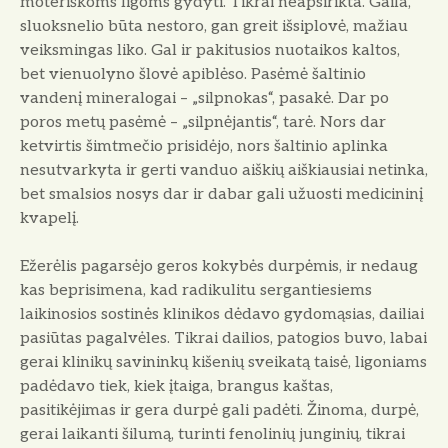
moteriškoms ligoms gydyti. Tikrai neapsirikta. Gaila,
sluoksnelio būta nestoro, gan greit išsiplovė, mažiau
veiksmingas liko. Gal ir pakitusios nuotaikos kaltos,
bet vienuolyno šlovė apiblėso. Pasėmė šaltinio
vandenį mineralogai – „silpnokas“, pasakė. Dar po
poros metų pasėmė – „silpnėjantis“, tarė. Nors dar
ketvirtis šimtmečio prisidėjo, nors šaltinio aplinka
nesutvarkyta ir gerti vanduo aiškių aiškiausiai netinka,
bet smalsios nosys dar ir dabar gali užuosti medicininį
kvapelį.
Ežerėlis pagarsėjo geros kokybės durpėmis, ir nedaug
kas beprisimena, kad radikulitu sergantiesiems
laikinosios sostinės klinikos dėdavo gydomąsias, dailiai
pasiūtas pagalvėles. Tikrai dailios, patogios buvo, labai
gerai klinikų savininkų kišenių sveikatą taisė, ligoniams
padėdavo tiek, kiek įtaiga, brangus kaštas,
pasitikėjimas ir gera durpė gali padėti. Žinoma, durpė,
gerai laikanti šilumą, turinti fenolinių junginių, tikrai