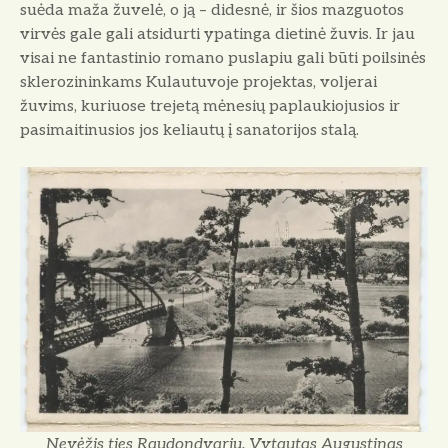
suėda maža žuvelė, o ją – didesnė, ir šios mazguotos
virvės gale gali atsidurti ypatinga dietinė žuvis. Ir jau
visai ne fantastinio romano puslapiu gali būti poilsinės
sklerozininkams Kulautuvoje projektas, voljerai
žuvims, kuriuose trejetą mėnesių paplaukiojusios ir
pasimaitinusios jos keliautų į sanatorijos stalą.
Nevėžis ties Raudondvariu. Vytautas Augustinas