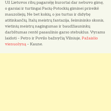
Už Lietuvos ribų pagarsėję kurortai dar nebuvo gimę,
o garsiai ir turtingai Pacių-Potockių giminei prireikė
mauzoliejų. Ne bet kokių, o jos turtus ir didybę
atitinkančių. Italų meistrų fantazija, šeimininko skonis,
vietinių meistrų nagingumas ir baudžiauninkų
darbštumas rentė pasaulinio garso stebuklus. Vyrams
laidoti – Petro ir Povilo bažnyčią Vilniuje,
Pažaislio
vienuolyną
– Kaune.