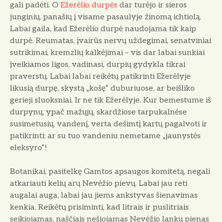
gali padėti. O
Ežerėlio durpės
dar turėjo ir sieros
junginių, panašių į visame pasaulyje žinomą ichtiolą.
Labai gaila, kad Ežerėlio durpė naudojama tik kaip
durpė. Reumatas, įvairūs nervų uždegimai, senatviniai
sutrikimai, kremzlių kalkėjimai – vis dar labai sunkiai
įveikiamos ligos, vadinasi, durpių gydykla tikrai
praverstų. Labai labai reikėtų patikrinti Ežerėlyje
likusią durpę, skystą „košę“ duburiuose, ar beišliko
gerieji sluoksniai. Ir ne tik Ežerėlyje. Kur bemestume iš
durpynų, ypač mažųjų, skardžiose tarpukalnėse
susimetusių, vandenį, verta dešimtį kartų pagalvoti ir
patikrinti: ar su tuo vandeniu nemetame „jaunystės
eleksyro“!
Botanikai, pasitelkę Gamtos apsaugos komitetą, negali
atkariauti kelių arų Nevėžio pievų. Labai jau reti
augalai auga, labai jau jiems ankstyvas šienavimas
kenkia. Reikėtų prisiminti, kad litrais ir puslitriais
seikiojamas, naščiais nešiojamas Nevėžio lankų pienas