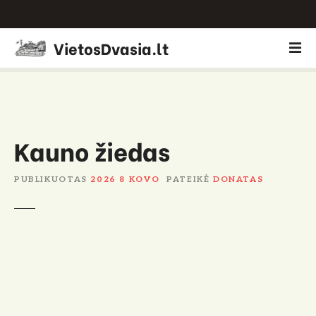
P
VietosDvasia.lt
e
r
e
i
t
i
Kauno žiedas
p
r
PUBLIKUOTAS
2026 8 KOVO
PATEIKĖ
DONATAS
i
e
t
u
r
i
n
i