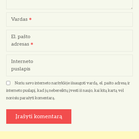
a
r
Vardas
p
El. pašto
į
adresas
r
Interneto
a
puslapis
š
Noriu savo interneto naršyklėje išsaugoti vardą, el. pašto adresą ir
ų
interneto puslapį, kad jų nebereiktų įvesti iš naujo, kai kitą kartą vėl
norėsiu parašyti komentarą.