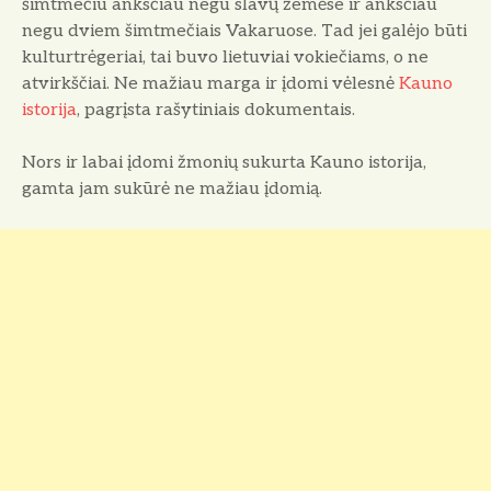
šimtmečiu anksčiau negu slavų žemėse ir anksčiau
negu dviem šimtmečiais Vakaruose. Tad jei galėjo būti
kulturtrėgeriai, tai buvo lietuviai vokiečiams, o ne
atvirkščiai. Ne mažiau marga ir įdomi vėlesnė
Kauno
istorija
, pagrįsta rašytiniais dokumentais.
Nors ir labai įdomi žmonių sukurta Kauno istorija,
gamta jam sukūrė ne mažiau įdomią.