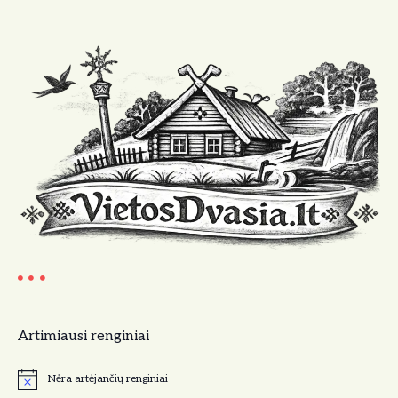
Artimiausi renginiai
Nėra artėjančių renginiai
N