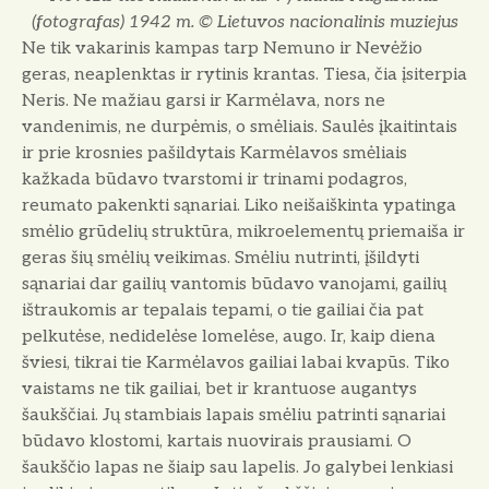
(fotografas) 1942 m. © Lietuvos nacionalinis muziejus
Ne tik vakarinis kampas tarp Nemuno ir Nevėžio
geras, neaplenktas ir rytinis krantas. Tiesa, čia įsiterpia
Neris. Ne mažiau garsi ir Karmėlava, nors ne
vandenimis, ne durpėmis, o smėliais. Saulės įkaitintais
ir prie krosnies pašildytais Karmėlavos smėliais
kažkada būdavo tvarstomi ir trinami podagros,
reumato pakenkti sąnariai. Liko neišaiškinta ypatinga
smėlio grūdelių struktūra, mikroelementų priemaiša ir
geras šių smėlių veikimas. Smėliu nutrinti, įšildyti
sąnariai dar gailių vantomis būdavo vanojami, gailių
ištraukomis ar tepalais tepami, o tie gailiai čia pat
pelkutėse, nedidelėse lomelėse, augo. Ir, kaip diena
šviesi, tikrai tie Karmėlavos gailiai labai kvapūs. Tiko
vaistams ne tik gailiai, bet ir krantuose augantys
šaukščiai. Jų stambiais lapais smėliu patrinti sąnariai
būdavo klostomi, kartais nuovirais prausiami. O
šaukščio lapas ne šiaip sau lapelis. Jo galybei lenkiasi