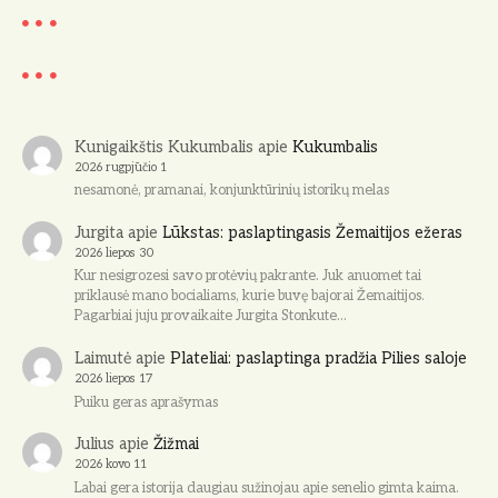
o
t
i
c
e
Kunigaikštis Kukumbalis
apie
Kukumbalis
2026 rugpjūčio 1
nesamonė, pramanai, konjunktūrinių istorikų melas
Jurgita
apie
Lūkstas: paslaptingasis Žemaitijos ežeras
2026 liepos 30
Kur nesigrozesi savo protėvių pakrante. Juk anuomet tai
priklausė mano bocialiams, kurie buvę bajorai Žemaitijos.
Pagarbiai juju provaikaite Jurgita Stonkute…
Laimutė
apie
Plateliai: paslaptinga pradžia Pilies saloje
2026 liepos 17
Puiku geras aprašymas
Julius
apie
Žižmai
2026 kovo 11
Labai gera istorija daugiau sužinojau apie senelio gimta kaima.