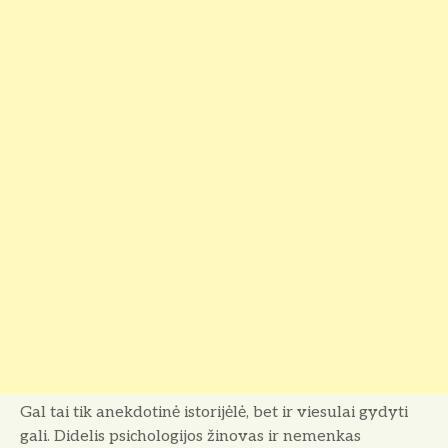
Gal tai tik anekdotinė istorijėlė, bet ir viesulai gydyti
gali. Didelis psichologijos žinovas ir nemenkas