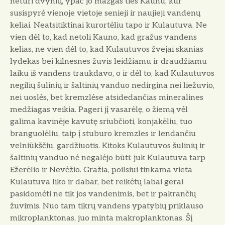
neturi dvynių, ypač jo mazgas ties Kaunu, kur
susispyrė vienoje vietoje senieji ir naujieji vandenų
keliai. Neatsitiktinai kurortėliu tapo ir Kulautuva. Ne
vien dėl to, kad netoli Kauno, kad gražus vandens
kelias, ne vien dėl to, kad Kulautuvos žvejai skanias
lydekas bei kilnesnes žuvis leidžiamu ir draudžiamu
laiku iš vandens traukdavo, o ir dėl to, kad Kulautuvos
negilių šulinių ir šaltinių vanduo nedirgina nei liežuvio,
nei uoslės, bet kremzlėse atsidedančias mineralines
medžiagas veikia. Pageri jį vasarėlę, o žiemą vėl
galima kavinėje kavutę sriubčioti, konjakėliu, tuo
branguolėliu, taip į stuburo kremzles ir lendančiu
velniūkščiu, gardžiuotis. Kitoks Kulautuvos šulinių ir
šaltinių vanduo nė negalėjo būti: juk Kulautuva tarp
Ežerėlio ir Nevėžio. Gražia, poilsiui tinkama vieta
Kulautuva liko ir dabar, bet reikėtų labai gerai
pasidomėti ne tik jos vandenimis, bet ir pakrančių
žuvimis. Nuo tam tikrų vandens ypatybių priklauso
mikroplanktonas, juo minta makroplanktonas. Šį