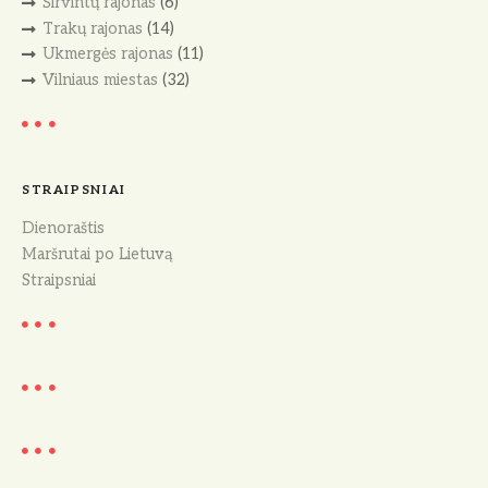
Širvintų rajonas
(6)
Trakų rajonas
(14)
Ukmergės rajonas
(11)
Vilniaus miestas
(32)
STRAIPSNIAI
Dienoraštis
Maršrutai po Lietuvą
Straipsniai