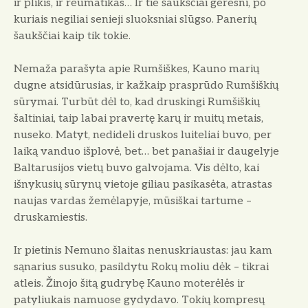
ir plikis, ir reumatikas… Ir tie šaukščiai geresni, po
kuriais negiliai senieji sluoksniai slūgso. Panerių
šaukščiai kaip tik tokie.
Nemaža parašyta apie Rumšiškes, Kauno marių
dugne atsidūrusias, ir kažkaip prasprūdo Rumšiškių
sūrymai. Turbūt dėl to, kad druskingi Rumšiškių
šaltiniai, taip labai pravertę karų ir muitų metais,
nuseko. Matyt, nedideli druskos luiteliai buvo, per
laiką vanduo išplovė, bet… bet panašiai ir daugelyje
Baltarusijos vietų buvo galvojama. Vis dėlto, kai
išnykusių sūrynų vietoje giliau pasikasėta, atrastas
naujas vardas žemėlapyje, mūsiškai tartume –
druskamiestis.
Ir pietinis Nemuno šlaitas nenuskriaustas: jau kam
sąnarius susuko, pasildytu Rokų moliu dėk – tikrai
atleis. Žinojo šitą gudrybę Kauno moterėlės ir
patyliukais namuose gydydavo. Tokių kompresų