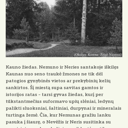
Kauno žiedas.
Nemuno ir Neries santakoje iškilęs
Kaunas nuo seno traukė žmones ne tik dėl
patogios gynybinės vietos ar prekybinių kelių
sankirtos. Šį miestą supa savitas gamtos ir
istorijos ratas – tarsi gyvas žiedas, kurį per
tūkstantmečius suformavo upių slėniai, ledynų
palikti sluoksniai, šaltiniai, durpynai ir mineralais
turtinga žemė. Čia, kur Nemunas gražiu lanku
pasuka į šiaurę, o Nevėžis ir Neris susitinka su