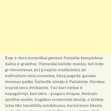
Kaip ir dera moteriškai giminei, Pažaislio kompleksas
dailus ir grakštus. Vienuoliai kalbėjo maldas, bet koks
gi vienuolynas, jei į jį neplūs maldininkai, jei
neišvažiuos sielą nuraminę, kūną pagydę, gausias
dovanas palikę. Šaltinėlis almėjo ir Pažaislyje. Sūrokas,
truputį siera dvokiantis. Tuo kart niekas ir
nepagalvojo, kad siera – pragaro kvapas. Atsirado
apviltos meilės, tragiškos motinystės istorija, o šaltinis
labai tiko kiaušidžių sutrikimams, kai kurioms kitoms