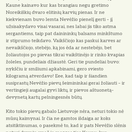
Kaune kainavo kur kas brangiau negu gretimo
Noreikiškių dvaro elitinių karvių pienas. Ir ne
kiekvienam buvo lemta Nevėžio pienelį gerti – jį
užsisakydavo visai vasarai, nes labai jis tiko astma
sergantiems, taip pat dainininkų balsams minkštumo
ir stiprumo teikdavo. Vaikščiojo kas paskui karves ar
nevaikščiojo, stebėjo, ką jos ėda ar nestebėjo, bet
žoliautojos po pievas tikrai vaikštinėjo ir rinko kvapias
žoleles, pundeliais džiaustė. Geri tie pundeliai buvo:
nykščiu ir smiliumi apkabinami, gero sviesto
kilogramą atverdavo! Eee, kad taip ir šiandien
susiprastų Nevėžio pievų šeimininkai gerai žoliauti – ir
vertingieji augalai gyvi liktų, ir pievos aštuonetą–
devynetą kartų pelningesnės būtų.
Kito tokio pievų gabalo Lietuvoje nėra, neturi tokio nė
mūsų kaimynai. Ir čia ne gamtos išdaiga ar koks
atsitiktinumas, o pasekmė to, kad ir pats Nevėžio slėnis