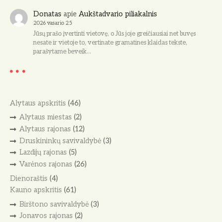
Donatas
apie
Aukštadvario piliakalnis
2026 vasario 25
Jūsų prašo įvertinti vietovę, o Jūs joje greičiausiai net buvęs
nesate ir vietoje to, vertinate gramatines klaidas tekste,
parašytame beveik…
Alytaus apskritis
(46)
Alytaus miestas
(2)
Alytaus rajonas
(12)
Druskininkų savivaldybė
(3)
Lazdijų rajonas
(5)
Varėnos rajonas
(26)
Dienoraštis
(4)
Kauno apskritis
(61)
Birštono savivaldybė
(3)
Jonavos rajonas
(2)