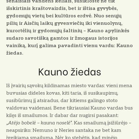
senaisiais vandens keliais, susiklostė ne tik
išskirtinis kraštovaizdis, bet ir ištisa gyvybės,
gydomųjų vietų bei kultūros erdvė. Nuo senųjų
pilių ir Aisčių laikų gyvenviečių iki vienuolynų,
kurortėlių ir gydomųjų šaltinių – Kauno apylinkės
sudaro savotišką gamtos ir žmogaus istorijos
vainiką, kurį galima pavadinti vienu vardu: Kauno
žiedas.
Kauno žiedas
Iš įvairių sąvokų kildinamas miesto vardas: vieni mena
buvusias dideles kovas, kiti taria, iš susikaupimų,
susibūrimų jį atsiradus, dar kitiems galingo stoto
valdovas vaidenasi. Bene tikriausiai Kauno vardas bus
kilęs iš smailumos. Ir dabar dar nugirsi pasakant:
„
Atėjo bobelė – kauna noselė
“. Kas smailumą įsižiūrėjo –
neapsiriko: Nemuno ir Neries santaka ne bet kam
įveikiama smailuma. Nėr ko stebėtis, kad minėjo