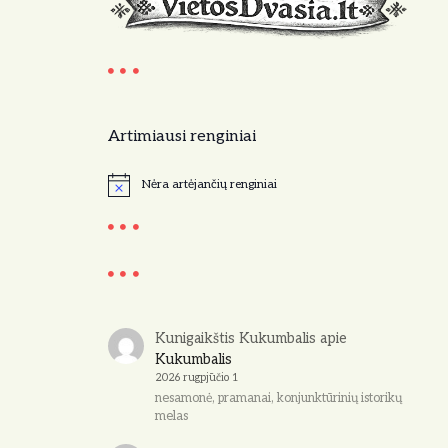
Artimiausi renginiai
Nėra artėjančių renginiai
N
o
t
i
c
e
Kunigaikštis Kukumbalis
apie
Kukumbalis
2026 rugpjūčio 1
nesamonė, pramanai, konjunktūrinių istorikų
melas