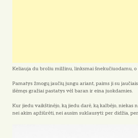
Keliauja du broliu milžinu, linksmai šnekučiuodamu, o 
Pamatys žmogų jaučių jungu ariant, paims ji su jaučiais i
išėmęs gražiai pastatys vėl baran ir eina juokdamies.
Kur jiedu vaikštinėjo, ką jiedu darė, ką kalbėjo, niekas
nei akim apžiūrėti, nei ausim suklausyti: per didžia, per