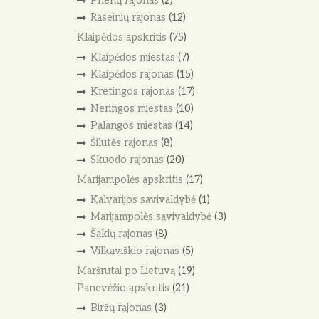
Prienų rajonas
(2)
Raseinių rajonas
(12)
Klaipėdos apskritis
(75)
Klaipėdos miestas
(7)
Klaipėdos rajonas
(15)
Kretingos rajonas
(17)
Neringos miestas
(10)
Palangos miestas
(14)
Šilutės rajonas
(8)
Skuodo rajonas
(20)
Marijampolės apskritis
(17)
Kalvarijos savivaldybė
(1)
Marijampolės savivaldybė
(3)
Šakių rajonas
(8)
Vilkaviškio rajonas
(5)
Maršrutai po Lietuvą
(19)
Panevėžio apskritis
(21)
Biržų rajonas
(3)