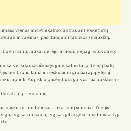
limais: vienas ant Pilekalnio, antras ant Paketurių
Duburan ir vaišinas, pasiduodami tabokos šniaukštą.
ur buvo ramu, laukai derėjo, aruodų nepagrandydavo.
auneika verkdamas iškasęs gale kalno tarp dviejų balų
s ten brolio kūną ir rieškučiom gražiai apipylęs jį
iniku, aplink: Kupiškio pusėn būta galvos: čia aukštesnis
bė šaltinių ir versmių.
ius miškus ir ten tebesas, sako senų seneliai. Ten jis
gu; lyg kas dūsauja, lyg kas giliai giliai atsidunsta; lyg
disi.