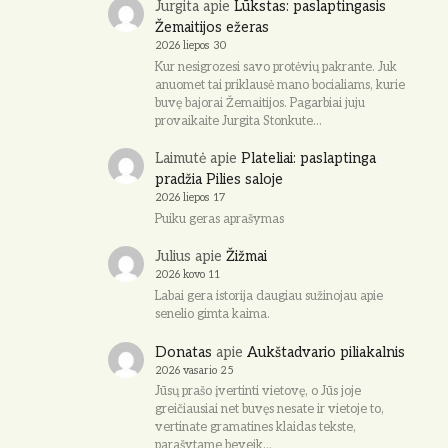
Jurgita
apie
Lūkstas: paslaptingasis
Žemaitijos ežeras
2026 liepos 30
Kur nesigrozesi savo protėvių pakrante. Juk
anuomet tai priklausė mano bocialiams, kurie
buvę bajorai Žemaitijos. Pagarbiai juju
provaikaite Jurgita Stonkute…
Laimutė
apie
Plateliai: paslaptinga
pradžia Pilies saloje
2026 liepos 17
Puiku geras aprašymas
Julius
apie
Žižmai
2026 kovo 11
Labai gera istorija daugiau sužinojau apie
senelio gimta kaima.
Donatas
apie
Aukštadvario piliakalnis
2026 vasario 25
Jūsų prašo įvertinti vietovę, o Jūs joje
greičiausiai net buvęs nesate ir vietoje to,
vertinate gramatines klaidas tekste,
parašytame beveik…