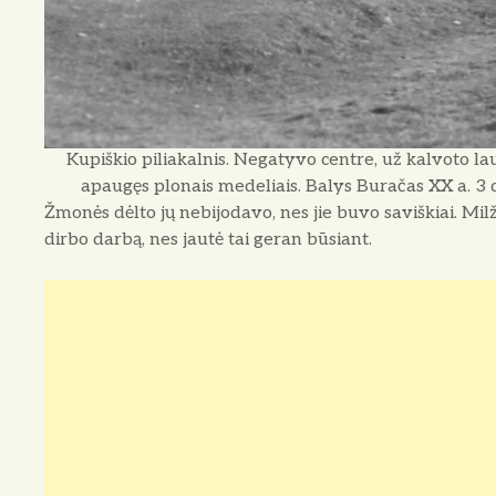
Kupiškio piliakalnis. Negatyvo centre, už kalvoto lau
apaugęs plonais medeliais. Balys Buračas XX a. 3 d
Žmonės dėlto jų nebijodavo, nes jie buvo saviškiai. Milž
dirbo darbą, nes jautė tai geran būsiant.