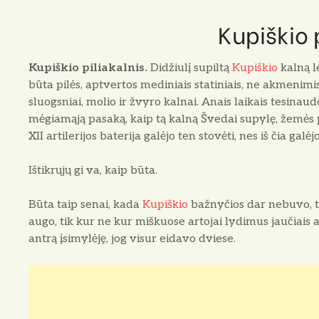
Kupiškio 
Kupiškio piliakalnis.
Didžiulį supiltą
Kupiškio
kalną l
būta pilės, aptvertos mediniais statiniais, ne akmenimi
sluogsniai, molio ir žvyro kalnai. Anais laikais tesinau
mėgiamąją pasaką, kaip tą kalną Švedai supylę, žemės pr
XII artilerijos baterija galėjo ten stovėti, nes iš čia gal
Ištikrųjų gi va, kaip būta.
Būta taip senai, kada
Kupiškio
bažnyčios dar nebuvo, tik
augo, tik kur ne kur miškuose artojai lydimus jaučiais 
antrą įsimylėję, jog visur eidavo dviese.