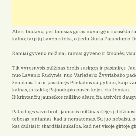
Ateis, būdavo, per tamsias girias nuvargę ir susisėda ša
kalno; tarp jų Lavenis teka, o jiedu žiuria Pajuodupio 
Ramiai gyveno milžinai, ramiai gyveno ir žmonės; vis
Tik vyresnysis milžinas brolis susirgęs ir pasimiręs. J
nuo Lavenio Rudynės, nuo Varležerio Žvyriabalio padėję
žemėmis. Tai ir pasidaręs Pilekalnis su pylimu, kaip va
kalnas, jo kakta; Pajuodupio pusėn kojos: čia žemiau.
Iš krintančių jauneikos milžino ašarų čia atsivėrė daugy
Palaidojęs savo brolį, jaunasis milžinas išėjęs į didžiuos
tebesąs juntamas, kad ir nematomas. Su juo nebaisu, neil
kas dulsiai ir skardžiai sukalba, kad net visoje girioje gir