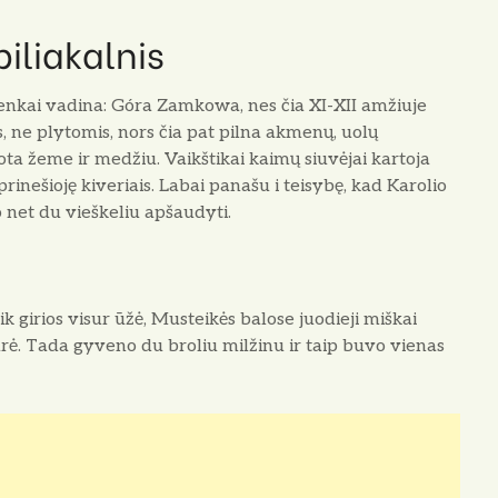
piliakalnis
enkai vadina: Góra Zamkowa, nes čia XI-XII amžiuje
s, ne plytomis, nors čia pat pilna akmenų, uolų
dota žeme ir medžiu. Vaikštikai kaimų siuvėjai kartoja
inešioję kiveriais. Labai panašu i teisybę, kad Karolio
ėjo net du vieškeliu apšaudyti.
 girios visur ūžė, Musteikės balose juodieji miškai
arė. Tada gyveno du broliu milžinu ir taip buvo vienas