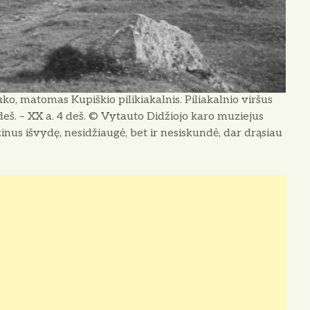
ko, matomas Kupiškio pilikiakalnis. Piliakalnio viršus
eš. – XX a. 4 deš. © Vytauto Didžiojo karo muziejus
inus išvydę, nesidžiaugė, bet ir nesiskundė, dar drąsiau