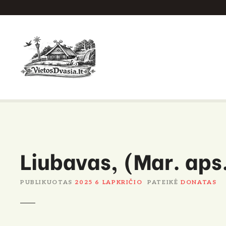
P
e
r
e
i
t
i
p
r
i
e
Liubavas, (Mar. aps
t
u
r
PUBLIKUOTAS
2025 6 LAPKRIČIO
PATEIKĖ
DONATAS
i
n
i