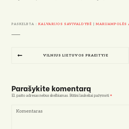
PASKELBTA
KALVARIJOS SAVIVALDYBĖ
|
MARIJAMPOLĖS 
N
VILNIUS LIETUVOS PRAEITYJE
a
v
i
Parašykite komentarą
g
El. pašto adresas nebus skelbiamas.
Būtini laukeliai pažymėti
a
Komentaras
c