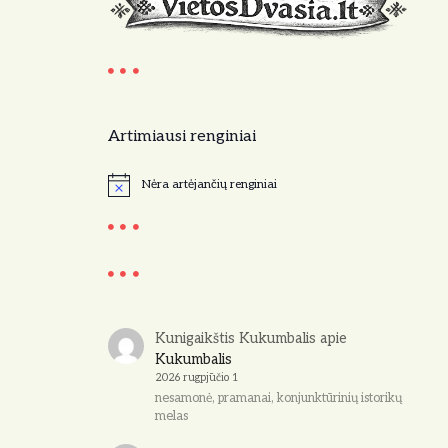
Artimiausi renginiai
Nėra artėjančių renginiai
N
o
t
i
c
e
Kunigaikštis Kukumbalis
apie
Kukumbalis
2026 rugpjūčio 1
nesamonė, pramanai, konjunktūrinių istorikų
melas