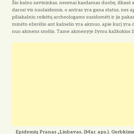
Šio kalno savininkas, nesenai kasdamas duobę, iškasė 
darosi vis nuolaidesnis, o antras yra gana status, nes a
piliakalniu reikėtų archeologams susidomėti ir jis pakas
minėto ežerėlio ant kalnelio yra akmuo, apie kurį yra d
nuo akmens smėlis. Tame akmenyje žymu kažkokios žy
Epidemių Pranas „Liubavas, (Mar. aps.). Gerbkime