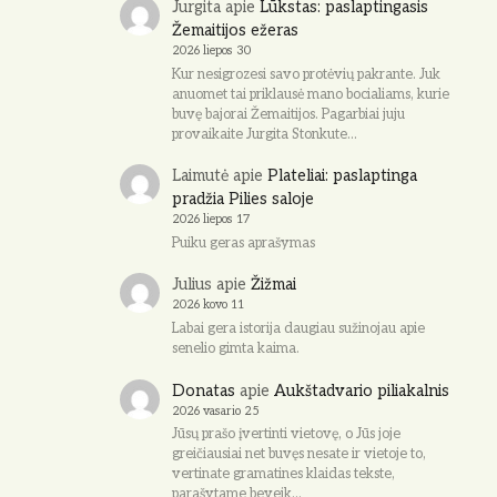
Jurgita
apie
Lūkstas: paslaptingasis
Žemaitijos ežeras
2026 liepos 30
Kur nesigrozesi savo protėvių pakrante. Juk
anuomet tai priklausė mano bocialiams, kurie
buvę bajorai Žemaitijos. Pagarbiai juju
provaikaite Jurgita Stonkute…
Laimutė
apie
Plateliai: paslaptinga
pradžia Pilies saloje
2026 liepos 17
Puiku geras aprašymas
Julius
apie
Žižmai
2026 kovo 11
Labai gera istorija daugiau sužinojau apie
senelio gimta kaima.
Donatas
apie
Aukštadvario piliakalnis
2026 vasario 25
Jūsų prašo įvertinti vietovę, o Jūs joje
greičiausiai net buvęs nesate ir vietoje to,
vertinate gramatines klaidas tekste,
parašytame beveik…