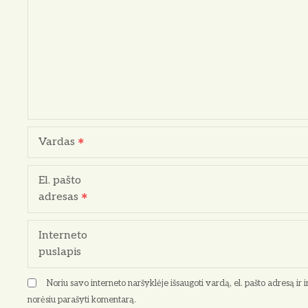
i
j
a
t
a
Vardas
r
p
El. pašto
adresas
į
r
Interneto
puslapis
a
Noriu savo interneto naršyklėje išsaugoti vardą, el. pašto adresą ir in
š
norėsiu parašyti komentarą.