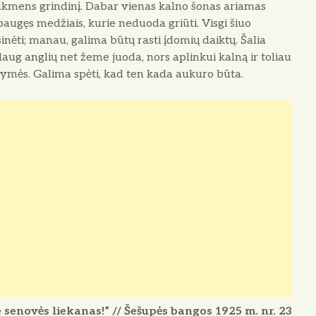
akmens grindinį. Dabar vienas kalno šonas ariamas
paugęs medžiais, kurie neduoda griūti. Visgi šiuo
inėti; manau, galima būtų rasti įdomių daiktų. Šalia
aug anglių net žeme juoda, nors aplinkui kalną ir toliau
mės. Galima spėti, kad ten kada aukuro būta.
 senovės liekanas!” // Šešupės bangos 1925 m. nr. 23