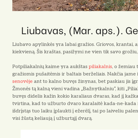
Liubavas, (Mar. aps.). G
Liubavo apylinkės yra labai gražios. Griovos, krantai, 
kiekvieną. Šis kraštas, pasižymi ne vien tik savo grožiu,
Potpiliakalnių kaime yra aukštas
piliakalnis
, o žemiau 
gražiomis pušaitėmis ir baltais berželiais. Nakčia jame
senovėje
ant to kalno buvęs žinynas, bet paskiau jis įgr
Žmonės tą kalną vieni vadina „Bažnytkalniu”, kiti „Pilia
buvęs didelis kažin kokio karaliaus dvaras, kad jį kažk
tvirtina, kad to užburto dvaro karalaitė kada-ne-kada iš
išdrįstąs tuo laiku įplaukti į ežerėlį, tai po laiveliu pa
visi žūstą keliaują į užburtąjį dvarą.