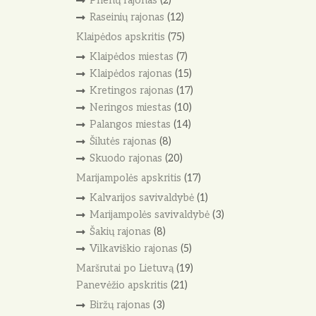
Prienų rajonas
(2)
Raseinių rajonas
(12)
Klaipėdos apskritis
(75)
Klaipėdos miestas
(7)
Klaipėdos rajonas
(15)
Kretingos rajonas
(17)
Neringos miestas
(10)
Palangos miestas
(14)
Šilutės rajonas
(8)
Skuodo rajonas
(20)
Marijampolės apskritis
(17)
Kalvarijos savivaldybė
(1)
Marijampolės savivaldybė
(3)
Šakių rajonas
(8)
Vilkaviškio rajonas
(5)
Maršrutai po Lietuvą
(19)
Panevėžio apskritis
(21)
Biržų rajonas
(3)