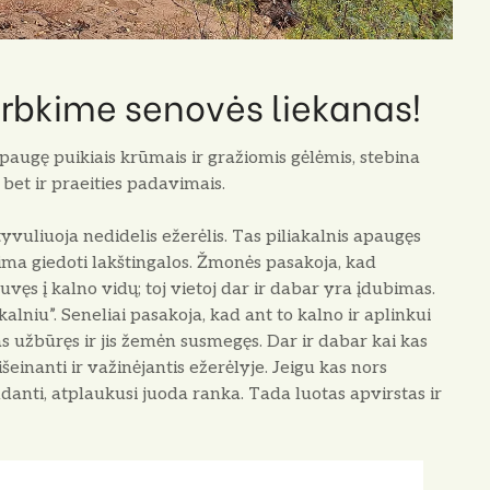
erbkime senovės liekanas!
apaugę puikiais krūmais ir gražiomis gėlėmis, stebina
 bet ir praeities padavimais.
tyvuliuoja nedidelis ežerėlis. Tas piliakalnis apaugęs
 ima giedoti lakštingalos. Žmonės pasakoja, kad
uvęs į kalno vidų; toj vietoj dar ir dabar yra įdubimas.
kalniu”. Seneliai pasakoja, kad ant to kalno ir aplinkui
as užbūręs ir jis žemėn susmegęs. Dar ir dabar kai kas
einanti ir važinėjantis ežerėlyje. Jeigu kas nors
lendanti, atplaukusi juoda ranka. Tada luotas apvirstas ir